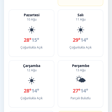
Pazartesi
Salı
10 Ağu
11 Ağu
☀️
☀️
28°
15°
29°
14°
Çoğunlukla Açık
Çoğunlukla Açık
Çarşamba
Perşembe
12 Ağu
13 Ağu
☀️
🌤️
28°
14°
27°
14°
Çoğunlukla Açık
Parçalı Bulutlu