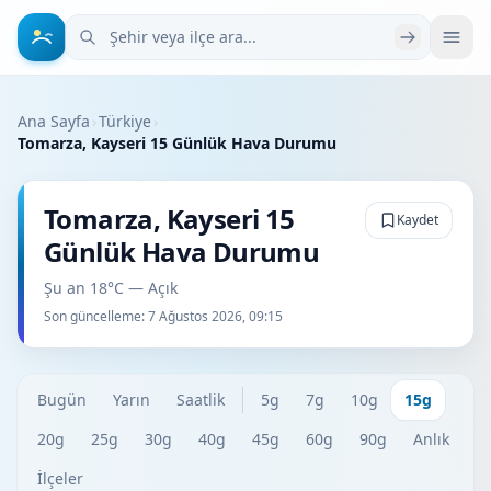
Şehir veya ilçe ara
Ana Sayfa
›
Türkiye
›
Tomarza, Kayseri 15 Günlük Hava Durumu
Tomarza, Kayseri 15
Kaydet
Günlük Hava Durumu
Şu an 18°C — Açık
Son güncelleme:
7 Ağustos 2026, 09:15
Bugün
Yarın
Saatlik
5g
7g
10g
15g
20g
25g
30g
40g
45g
60g
90g
Anlık
İlçeler