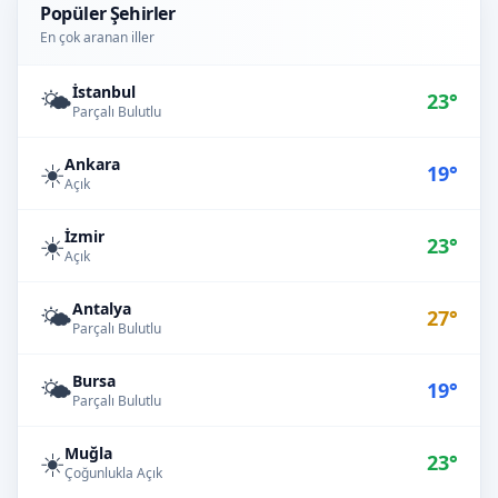
Popüler Şehirler
En çok aranan iller
İstanbul
🌤️
23°
Parçalı Bulutlu
Ankara
☀️
19°
Açık
İzmir
☀️
23°
Açık
Antalya
🌤️
27°
Parçalı Bulutlu
Bursa
🌤️
19°
Parçalı Bulutlu
Muğla
☀️
23°
Çoğunlukla Açık