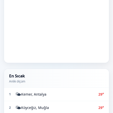
En Sıcak
Anlık ölçüm
🌤️
Kemer, Antalya
29°
1
🌤️
Köyceğiz, Muğla
29°
2