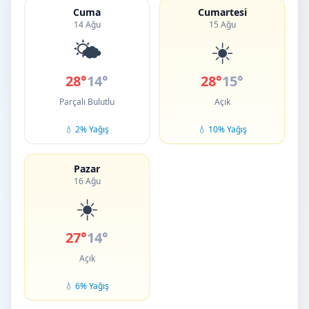
Cuma
Cumartesi
14 Ağu
15 Ağu
🌤️
☀️
28°
14°
28°
15°
Parçalı Bulutlu
Açık
💧 2% Yağış
💧 10% Yağış
Pazar
16 Ağu
☀️
27°
14°
Açık
💧 6% Yağış