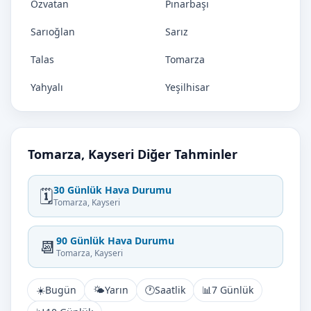
Özvatan
Pınarbaşı
Sarıoğlan
Sarız
Talas
Tomarza
Yahyalı
Yeşilhisar
Tomarza, Kayseri Diğer Tahminler
30 Günlük Hava Durumu
🗓️
Tomarza, Kayseri
90 Günlük Hava Durumu
📆
Tomarza, Kayseri
☀️
Bugün
🌤️
Yarın
🕐
Saatlik
📊
7 Günlük