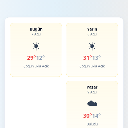
Bugün
Yarın
7 Ağu
8 Ağu
☀️
☀️
29°
12°
31°
13°
Çoğunlukla Açık
Çoğunlukla Açık
Pazar
9 Ağu
☁️
30°
14°
Bulutlu