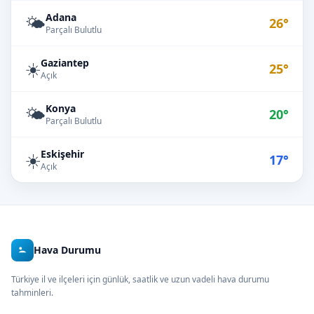
Adana
🌤️
26°
Parçalı Bulutlu
Gaziantep
☀️
25°
Açık
Konya
🌤️
20°
Parçalı Bulutlu
Eskişehir
☀️
17°
Açık
Hava Durumu
Türkiye il ve ilçeleri için günlük, saatlik ve uzun vadeli hava durumu
tahminleri.