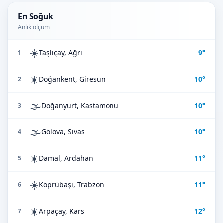
En Soğuk
Anlık ölçüm
☀️
Taşlıçay, Ağrı
9°
1
☀️
Doğankent, Giresun
10°
2
🌫️
Doğanyurt, Kastamonu
10°
3
🌫️
Gölova, Sivas
10°
4
☀️
Damal, Ardahan
11°
5
☀️
Köprübaşı, Trabzon
11°
6
☀️
Arpaçay, Kars
12°
7