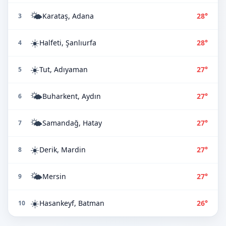
🌤️
Karataş, Adana
28°
3
☀️
Halfeti, Şanlıurfa
28°
4
☀️
Tut, Adıyaman
27°
5
🌤️
Buharkent, Aydın
27°
6
🌤️
Samandağ, Hatay
27°
7
☀️
Derik, Mardin
27°
8
🌤️
Mersin
27°
9
☀️
Hasankeyf, Batman
26°
10