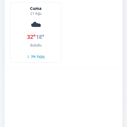
Cuma
21 Ağu
☁️
32°
18°
Bulutlu
💧 3% Yağış