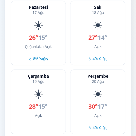
Pazartesi
Salı
17 Ağu
18 Ağu
☀️
☀️
26°
15°
27°
14°
Çoğunlukla Açık
Açık
💧 8% Yağış
💧 4% Yağış
Çarşamba
Perşembe
19 Ağu
20 Ağu
☀️
☀️
28°
15°
30°
17°
Açık
Açık
💧 4% Yağış