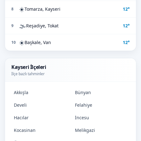
☀️
Tomarza, Kayseri
12°
8
🌫️
Reşadiye, Tokat
12°
9
☀️
Başkale, Van
12°
10
Kayseri İlçeleri
İlçe bazlı tahminler
Akkışla
Bünyan
Develi
Felahiye
Hacılar
İncesu
Kocasinan
Melikgazi