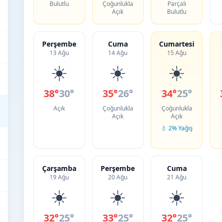
Bulutlu
Çoğunlukla
Parçalı
Açık
Bulutlu
Perşembe
Cuma
Cumartesi
13 Ağu
14 Ağu
15 Ağu
☀️
☀️
☀️
38°
30°
35°
26°
34°
25°
Açık
Çoğunlukla
Çoğunlukla
Açık
Açık
💧 2% Yağış
Çarşamba
Perşembe
Cuma
19 Ağu
20 Ağu
21 Ağu
☀️
☀️
☀️
32°
25°
33°
25°
32°
25°