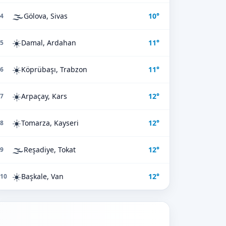
🌫️
Gölova, Sivas
10°
4
☀️
Damal, Ardahan
11°
5
☀️
Köprübaşı, Trabzon
11°
6
☀️
Arpaçay, Kars
12°
7
☀️
Tomarza, Kayseri
12°
8
🌫️
Reşadiye, Tokat
12°
9
☀️
Başkale, Van
12°
10