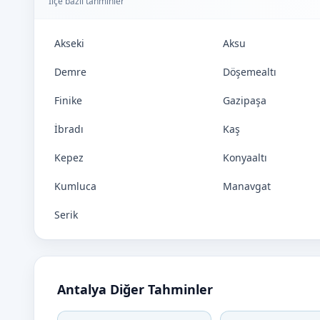
İlçe bazlı tahminler
Akseki
Aksu
Demre
Döşemealtı
Finike
Gazipaşa
İbradı
Kaş
Kepez
Konyaaltı
Kumluca
Manavgat
Serik
Antalya Diğer Tahminler