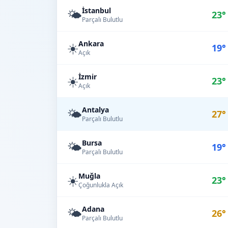
İstanbul
🌤️
23°
Parçalı Bulutlu
Ankara
☀️
19°
Açık
İzmir
☀️
23°
Açık
Antalya
🌤️
27°
Parçalı Bulutlu
Bursa
🌤️
19°
Parçalı Bulutlu
Muğla
☀️
23°
Çoğunlukla Açık
Adana
🌤️
26°
Parçalı Bulutlu