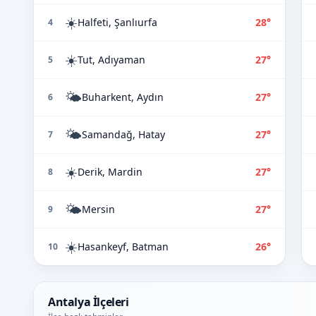
☀️
Halfeti, Şanlıurfa
28°
4
☀️
Tut, Adıyaman
27°
5
🌤️
Buharkent, Aydın
27°
6
🌤️
Samandağ, Hatay
27°
7
☀️
Derik, Mardin
27°
8
🌤️
Mersin
27°
9
☀️
Hasankeyf, Batman
26°
10
Antalya İlçeleri