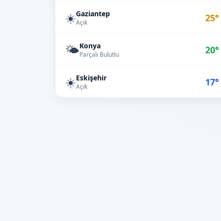
Gaziantep
☀️
25°
Açık
Konya
🌤️
20°
Parçalı Bulutlu
Eskişehir
☀️
17°
Açık