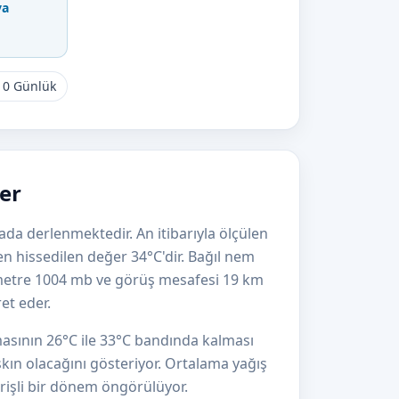
va
10 Günlük
er
ada derlenmektedir. An itibarıyla ölçülen
n hissedilen değer 34°C'dir. Bağıl nem
metre 1004 mb ve görüş mesafesi 19 km
ret eder.
masının 26°C ile 33°C bandında kalması
kın olacağını gösteriyor. Ortalama yağış
erişli bir dönem öngörülüyor.