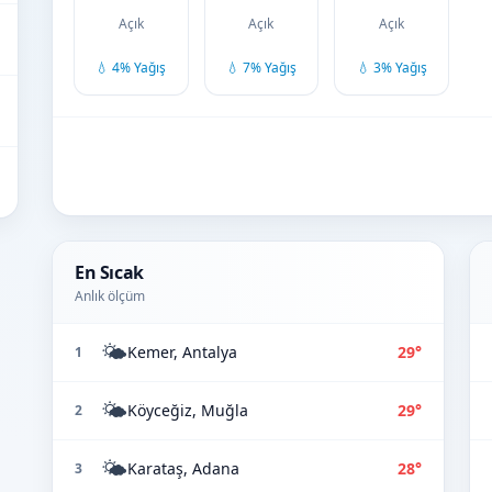
Açık
Açık
Açık
💧 4% Yağış
💧 7% Yağış
💧 3% Yağış
En Sıcak
Anlık ölçüm
🌤️
Kemer, Antalya
29°
1
🌤️
Köyceğiz, Muğla
29°
2
🌤️
Karataş, Adana
28°
3