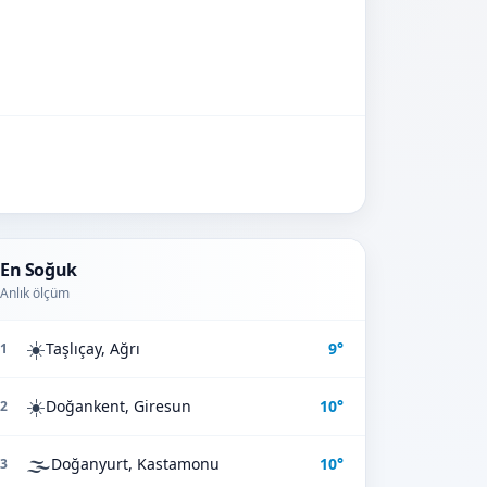
En Soğuk
Anlık ölçüm
☀️
Taşlıçay, Ağrı
9°
1
☀️
Doğankent, Giresun
10°
2
🌫️
Doğanyurt, Kastamonu
10°
3