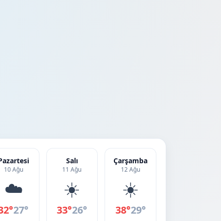
Pazartesi
Salı
Çarşamba
10 Ağu
11 Ağu
12 Ağu
☁️
☀️
☀️
32°
27°
33°
26°
38°
29°