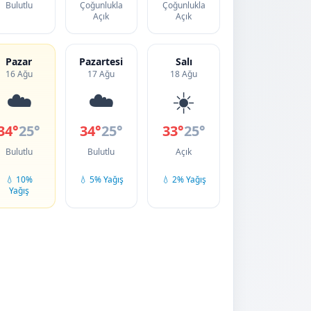
Bulutlu
Çoğunlukla
Çoğunlukla
Açık
Açık
Pazar
Pazartesi
Salı
16 Ağu
17 Ağu
18 Ağu
☁️
☁️
☀️
34°
25°
34°
25°
33°
25°
Bulutlu
Bulutlu
Açık
💧 10%
💧 5% Yağış
💧 2% Yağış
Yağış