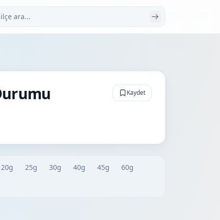
 ara
 Durumu
Kaydet
20g
25g
30g
40g
45g
60g