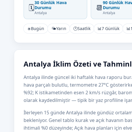
30 Günlük Hava
90 Günlük Ha
🗓️
📆
Durumu
Durumu
Antalya
Antalya
☀️
Bugün
🌤️
Yarın
🕐
Saatlik
📊
7 Günlük
📊
Antalya İklim Özeti ve Tahminl
Antalya ilinde güncel iki haftalık hava raporu bur
hava parçalı bulutlu, termometre 27°C gösterirke
%92; K istikametinden esen 2 km/s rüzgâr, baro
olarak kaydedilmiştir — tipik bir yaz profiline işa
İlerleyen 15 günde Antalya ilinde gündüz ortala
bekleniyor. Genel tablo kurak ve açık havanın bas
ihtimali %0 düzeyinde; Açık hava planları için elv