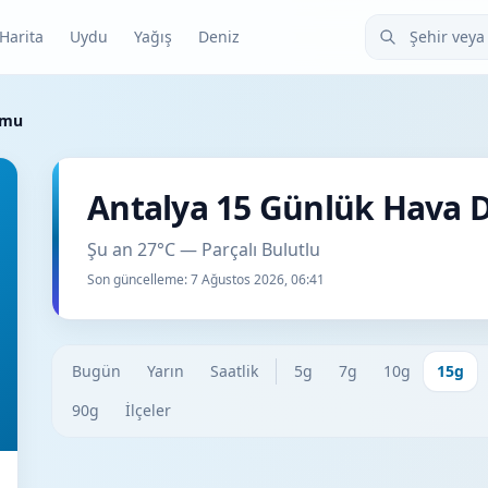
Şehir veya ilçe
Harita
Uydu
Yağış
Deniz
umu
Antalya 15 Günlük Hava
Şu an 27°C — Parçalı Bulutlu
Son güncelleme:
7 Ağustos 2026, 06:41
Bugün
Yarın
Saatlik
5g
7g
10g
15g
90g
İlçeler