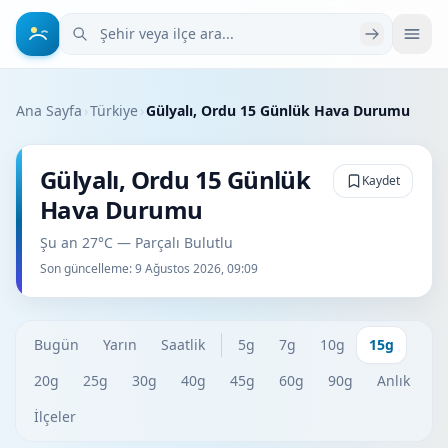
Şehir veya ilçe ara
Ana Sayfa
›
Türkiye
›
Gülyalı, Ordu 15 Günlük Hava Durumu
Gülyalı, Ordu 15 Günlük
Kaydet
Hava Durumu
Şu an 27°C — Parçalı Bulutlu
Son güncelleme:
9 Ağustos 2026, 09:09
Bugün
Yarın
Saatlik
5g
7g
10g
15g
20g
25g
30g
40g
45g
60g
90g
Anlık
İlçeler