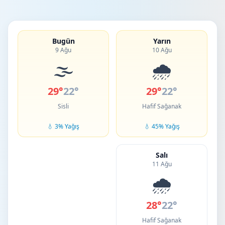
Bugün
Yarın
9 Ağu
10 Ağu
🌫️
🌧️
29°
22°
29°
22°
Sisli
Hafif Sağanak
💧 3% Yağış
💧 45% Yağış
Salı
11 Ağu
🌧️
28°
22°
Hafif Sağanak