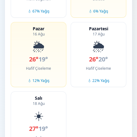
💧 67% Yağış
💧 6% Yağış
Pazar
Pazartesi
16 Ağu
17 Ağu
🌦️
🌦️
26°
19°
26°
20°
Hafif Çiseleme
Hafif Çiseleme
💧 12% Yağış
💧 22% Yağış
Salı
18 Ağu
☀️
27°
19°