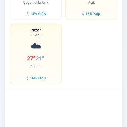
Çoğunlukla Açık
Açık
💧 14% Yağış
💧 16% Yağış
Pazar
23 Ağu
☁️
27°
21°
Bulutlu
💧 16% Yağış