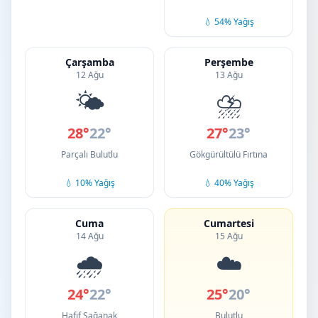
💧 54% Yağış
Çarşamba
Perşembe
12 Ağu
13 Ağu
🌤️
⛈️
28°
22°
27°
23°
Parçalı Bulutlu
Gökgürültülü Fırtına
💧 10% Yağış
💧 40% Yağış
Cuma
Cumartesi
14 Ağu
15 Ağu
🌧️
☁️
24°
22°
25°
20°
Hafif Sağanak
Bulutlu