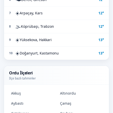
☀️
Arpaçay, Kars
12°
7
🌫️
Köprübaşı, Trabzon
12°
8
☀️
Yüksekova, Hakkari
13°
9
☀️
Doğanyurt, Kastamonu
13°
10
Ordu İlçeleri
İlçe bazlı tahminler
Akkuş
Altınordu
Aybastı
Çamaş