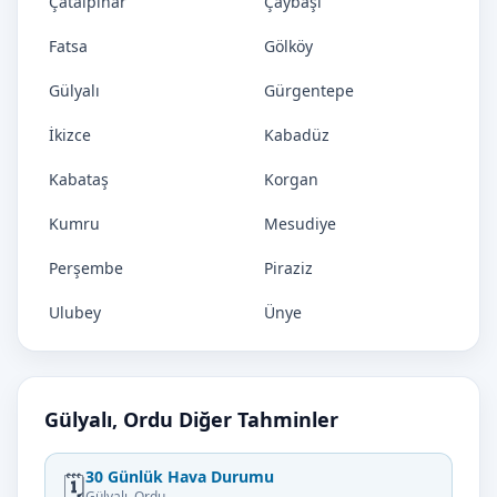
Çatalpınar
Çaybaşı
Fatsa
Gölköy
Gülyalı
Gürgentepe
İkizce
Kabadüz
Kabataş
Korgan
Kumru
Mesudiye
Perşembe
Piraziz
Ulubey
Ünye
Gülyalı, Ordu Diğer Tahminler
30 Günlük Hava Durumu
🗓️
Gülyalı, Ordu