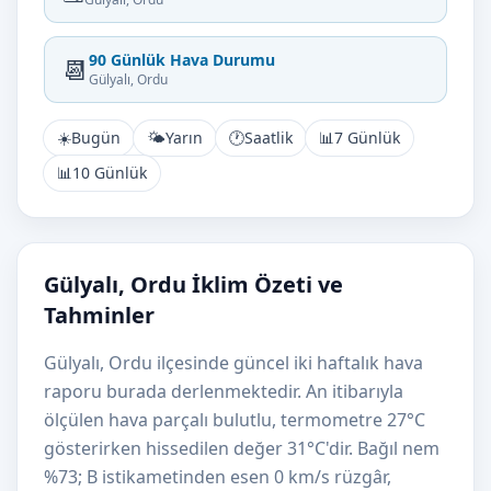
90 Günlük Hava Durumu
📆
Gülyalı, Ordu
☀️
Bugün
🌤️
Yarın
🕐
Saatlik
📊
7 Günlük
📊
10 Günlük
Gülyalı, Ordu İklim Özeti ve
Tahminler
Gülyalı, Ordu ilçesinde güncel iki haftalık hava
raporu burada derlenmektedir. An itibarıyla
ölçülen hava parçalı bulutlu, termometre 27°C
gösterirken hissedilen değer 31°C'dir. Bağıl nem
%73; B istikametinden esen 0 km/s rüzgâr,