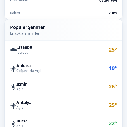
07:34 PM
Gün Batımı
20m
Rakım
Popüler Şehirler
En çok aranan iller
İstanbul
☁️
25°
Bulutlu
Ankara
☀️
19°
Çoğunlukla Açık
İzmir
☀️
26°
Açık
Antalya
☀️
25°
Açık
Bursa
☀️
22°
Açık