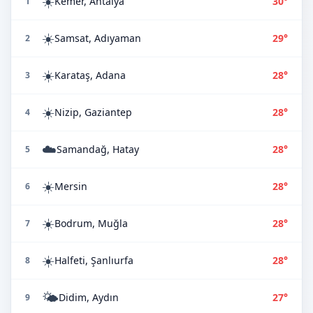
☀️
Kemer, Antalya
30°
1
☀️
Samsat, Adıyaman
29°
2
☀️
Karataş, Adana
28°
3
☀️
Nizip, Gaziantep
28°
4
☁️
Samandağ, Hatay
28°
5
☀️
Mersin
28°
6
☀️
Bodrum, Muğla
28°
7
☀️
Halfeti, Şanlıurfa
28°
8
🌤️
Didim, Aydın
27°
9