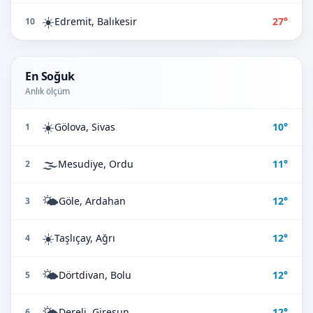
☀️
Edremit, Balıkesir
27°
10
En Soğuk
Anlık ölçüm
☀️
Gölova, Sivas
10°
1
🌫️
Mesudiye, Ordu
11°
2
🌤️
Göle, Ardahan
12°
3
☀️
Taşlıçay, Ağrı
12°
4
🌤️
Dörtdivan, Bolu
12°
5
🌤️
Dereli, Giresun
12°
6