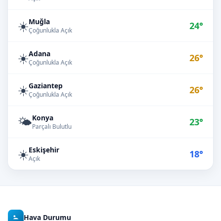
Muğla
☀️
24°
Çoğunlukla Açık
Adana
☀️
26°
Çoğunlukla Açık
Gaziantep
☀️
26°
Çoğunlukla Açık
Konya
🌤️
23°
Parçalı Bulutlu
Eskişehir
☀️
18°
Açık
Hava Durumu