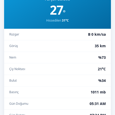
27
°
Hissedilen
31°C
B 0 km/sa
Rüzgar
35 km
Görüş
%73
Nem
21°C
Çiy Noktası
%34
Bulut
1011 mb
Basınç
05:31 AM
Gün Doğumu