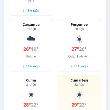
Açık
💧 18% Yağış
Çarşamba
Perşembe
19 Ağu
20 Ağu
☁️
☀️
26°
19°
27°
20°
Bulutlu
Çoğunlukla Açık
💧 14% Yağış
💧 18% Yağış
Cuma
Cumartesi
21 Ağu
22 Ağu
☀️
☀️
28°
22°
29°
22°