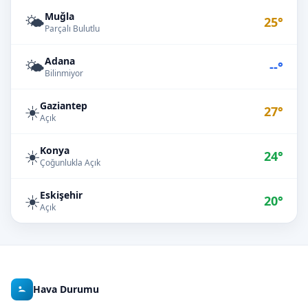
Muğla
🌤️
25°
Parçalı Bulutlu
Adana
🌤️
--°
Bilinmiyor
Gaziantep
☀️
27°
Açık
Konya
☀️
24°
Çoğunlukla Açık
Eskişehir
☀️
20°
Açık
Hava Durumu