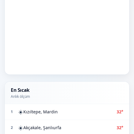
En Sıcak
Anlık ölçüm
☀️
Kızıltepe, Mardin
32°
1
☀️
Akçakale, Şanlıurfa
32°
2