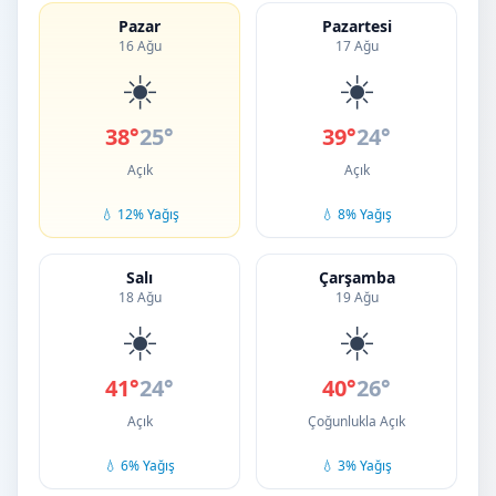
Pazar
Pazartesi
16 Ağu
17 Ağu
☀️
☀️
38°
25°
39°
24°
Açık
Açık
💧 12% Yağış
💧 8% Yağış
Salı
Çarşamba
18 Ağu
19 Ağu
☀️
☀️
41°
24°
40°
26°
Açık
Çoğunlukla Açık
💧 6% Yağış
💧 3% Yağış