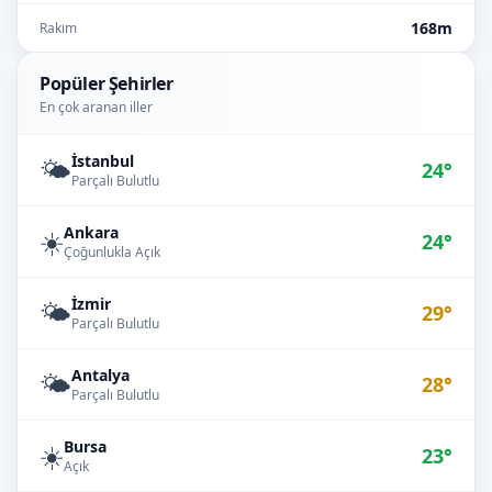
168m
Rakım
Popüler Şehirler
En çok aranan iller
İstanbul
🌤️
24°
Parçalı Bulutlu
Ankara
☀️
24°
Çoğunlukla Açık
İzmir
🌤️
29°
Parçalı Bulutlu
Antalya
🌤️
28°
Parçalı Bulutlu
Bursa
☀️
23°
Açık