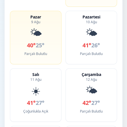
Pazar
Pazartesi
9 Ağu
10 Ağu
🌤️
🌤️
40°
25°
41°
26°
Parçalı Bulutlu
Parçalı Bulutlu
Salı
Çarşamba
11 Ağu
12 Ağu
☀️
🌤️
41°
27°
42°
27°
Çoğunlukla Açık
Parçalı Bulutlu