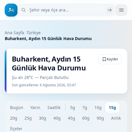
Şehir veya ilçe ara
Ana Sayfa
›
Türkiye
›
Buharkent, Aydın 15 Günlük Hava Durumu
Buharkent, Aydın 15
Kaydet
Günlük Hava Durumu
Şu an 28°C — Parçalı Bulutlu
Son güncelleme:
6 Ağustos 2026, 03:47
Bugün
Yarın
Saatlik
5g
7g
10g
15g
20g
25g
30g
40g
45g
60g
90g
Anlık
İlçeler