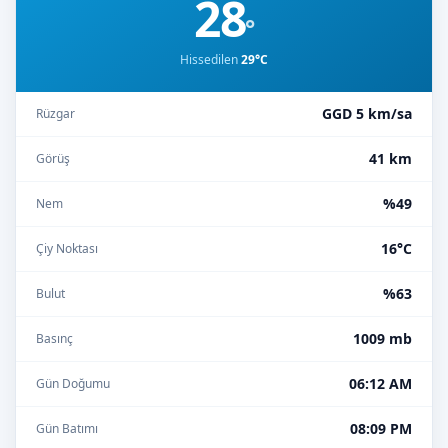
28
°
Hissedilen
29°C
GGD 5 km/sa
Rüzgar
41 km
Görüş
%49
Nem
16°C
Çiy Noktası
%63
Bulut
1009 mb
Basınç
06:12 AM
Gün Doğumu
08:09 PM
Gün Batımı