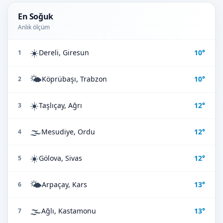
En Soğuk
Anlık ölçüm
☀️
Dereli, Giresun
10°
1
🌤️
Köprübaşı, Trabzon
10°
2
☀️
Taşlıçay, Ağrı
12°
3
🌫️
Mesudiye, Ordu
12°
4
☀️
Gölova, Sivas
12°
5
🌤️
Arpaçay, Kars
13°
6
🌫️
Ağlı, Kastamonu
13°
7