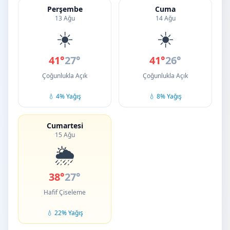
Perşembe
Cuma
13 Ağu
14 Ağu
☀️
☀️
41°
27°
41°
26°
Çoğunlukla Açık
Çoğunlukla Açık
💧 4% Yağış
💧 8% Yağış
Cumartesi
15 Ağu
🌦️
38°
27°
Hafif Çiseleme
💧 22% Yağış