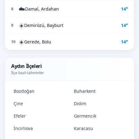
☁️
Damal, Ardahan
14°
8
☀️
Demirözü, Bayburt
14°
9
☀️
Gerede, Bolu
14°
10
Aydın İlçeleri
İlçe bazlı tahminler
Bozdoğan
Buharkent
Çine
Didim
Efeler
Germencik
İncirliova
Karacasu