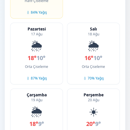
Hafif Çiseleme
💧 84% Yağış
Pazartesi
Salı
17 Ağu
18 Ağu
🌦️
🌦️
18°
10°
16°
10°
Orta Çiseleme
Orta Çiseleme
💧 87% Yağış
💧 70% Yağış
Çarşamba
Perşembe
19 Ağu
20 Ağu
🌦️
☀️
18°
9°
20°
9°