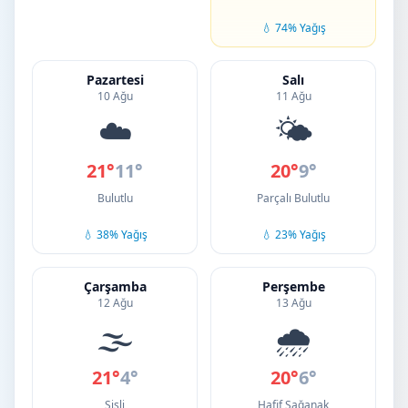
💧 74% Yağış
Pazartesi
Salı
10 Ağu
11 Ağu
☁️
🌤️
21°
11°
20°
9°
Bulutlu
Parçalı Bulutlu
💧 38% Yağış
💧 23% Yağış
Çarşamba
Perşembe
12 Ağu
13 Ağu
🌫️
🌧️
21°
4°
20°
6°
Sisli
Hafif Sağanak