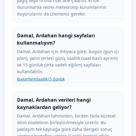
yağış veya fırtına riski öne çıkarılır. Kritik
durumlarda resmi meteoroloji kurumlarının
duyurularını da izlemeniz gerekir.
Damal, Ardahan hangi sayfaları
kullanmalıyım?
Damal, Ardahan için ihtiyaca göre: bugün (gün içi
plan), yarın (ertesi gün), saatlik (saat bazlı ayrıntı)
ve 15 günlük (orta vadeli eğilim) sayfaları
kullanılabilir.
Bugün
Yarın
Saatlik
15 Günlük
Damal, Ardahan verileri hangi
kaynaklardan geliyor?
Damal, Ardahan tahminleri, birden fazla küresel
iklim modelinin birleştirilmesiyle üretilir. Bu
yaklaşım tek kaynağa göre daha dengeli sonuç
vermeyi hedefler; veriler sürekli kontrol edilir.