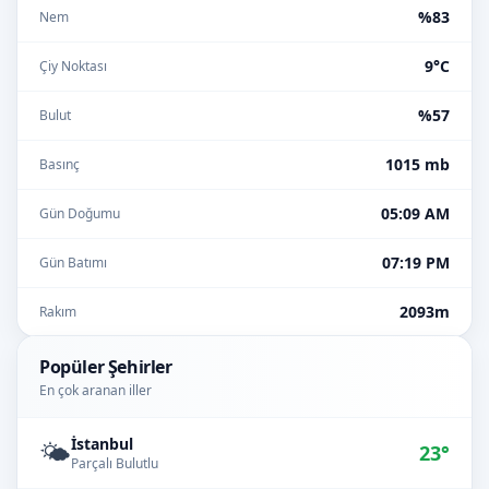
%83
Nem
9°C
Çiy Noktası
%57
Bulut
1015 mb
Basınç
05:09 AM
Gün Doğumu
07:19 PM
Gün Batımı
2093m
Rakım
Popüler Şehirler
En çok aranan iller
İstanbul
🌤️
23°
Parçalı Bulutlu