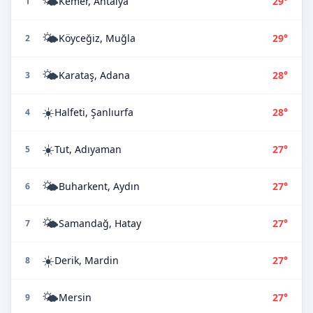
🌤️
Kemer, Antalya
29°
1
🌤️
Köyceğiz, Muğla
29°
2
🌤️
Karataş, Adana
28°
3
☀️
Halfeti, Şanlıurfa
28°
4
☀️
Tut, Adıyaman
27°
5
🌤️
Buharkent, Aydın
27°
6
🌤️
Samandağ, Hatay
27°
7
☀️
Derik, Mardin
27°
8
🌤️
Mersin
27°
9