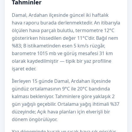
Tahminler
Damal, Ardahan ilçesinde güncel iki haftalık
hava raporu burada derlenmektedir. An itibarıyla
ölçülen hava parçalı bulutlu, termometre 12°C
gösterirken hissedilen değer 11°C'dir. Bağıl nem
%83; B istikametinden esen 5 km/s rüzgâr,
barometre 1015 mb ve görüş mesafesi 31 km
olarak kaydedilmiştir — tipik bir yaz profiline
işaret eder.
İlerleyen 15 günde Damal, Ardahan ilçesinde
gündüz ortalamasının 9°C ile 20°C bandında
kalması bekleniyor. Tahminlere göre yaklaşık 2
gün yağışlı geçebilir. Ortalama yağış ihtimali %37
düzeyinde; Açık hava planları için elverişli bir
dönem öngörülüyor.
Yaz döneminde kurak ve sıcak hava sık görülür.