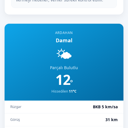
ARDAHAN
Damal
🌤️
Parçalı Bulutlu
12
°
Hissedilen
11°C
BKB 5 km/sa
Rüzgar
31 km
Görüş