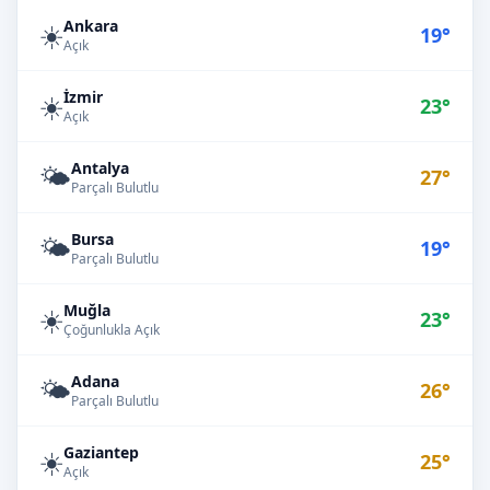
Ankara
☀️
19°
Açık
İzmir
☀️
23°
Açık
Antalya
🌤️
27°
Parçalı Bulutlu
Bursa
🌤️
19°
Parçalı Bulutlu
Muğla
☀️
23°
Çoğunlukla Açık
Adana
🌤️
26°
Parçalı Bulutlu
Gaziantep
☀️
25°
Açık