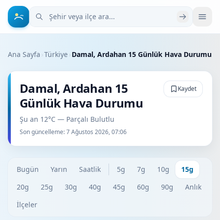
Şehir veya ilçe ara
Ana Sayfa
›
Türkiye
›
Damal, Ardahan 15 Günlük Hava Durumu
Damal, Ardahan 15
Kaydet
Günlük Hava Durumu
Şu an 12°C — Parçalı Bulutlu
Son güncelleme:
7 Ağustos 2026, 07:06
Bugün
Yarın
Saatlik
5g
7g
10g
15g
20g
25g
30g
40g
45g
60g
90g
Anlık
İlçeler