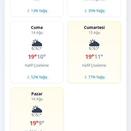
💧 13% Yağış
💧 35% Yağış
Cuma
Cumartesi
14 Ağu
15 Ağu
🌦️
🌦️
19°
10°
19°
11°
Hafif Çiseleme
Hafif Çiseleme
💧 52% Yağış
💧 77% Yağış
Pazar
16 Ağu
🌦️
19°
9°