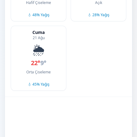
Hafif Çiseleme
Açık
💧 48% Yağış
💧 28% Yağış
Cuma
21 Ağu
🌦️
22°
9°
Orta Çiseleme
💧 45% Yağış