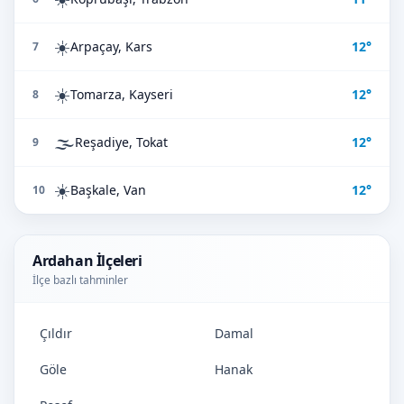
☀️
Arpaçay, Kars
12°
7
☀️
Tomarza, Kayseri
12°
8
🌫️
Reşadiye, Tokat
12°
9
☀️
Başkale, Van
12°
10
Ardahan İlçeleri
İlçe bazlı tahminler
Çıldır
Damal
Göle
Hanak