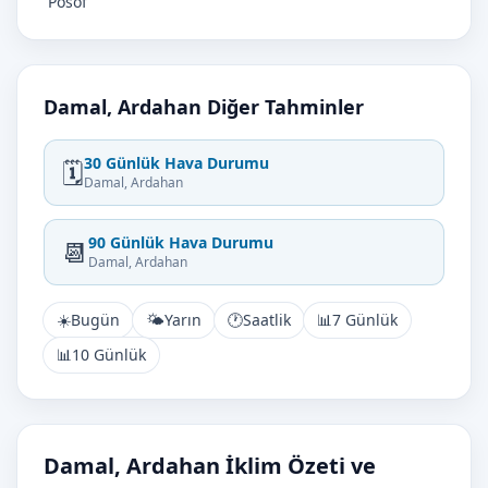
Posof
Damal, Ardahan Diğer Tahminler
30 Günlük Hava Durumu
🗓️
Damal, Ardahan
90 Günlük Hava Durumu
📆
Damal, Ardahan
☀️
Bugün
🌤️
Yarın
🕐
Saatlik
📊
7 Günlük
📊
10 Günlük
Damal, Ardahan İklim Özeti ve