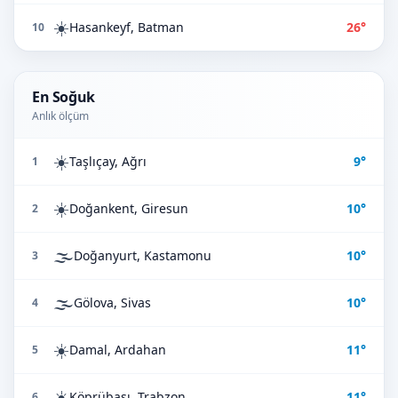
☀️
Hasankeyf, Batman
26°
10
En Soğuk
Anlık ölçüm
☀️
Taşlıçay, Ağrı
9°
1
☀️
Doğankent, Giresun
10°
2
🌫️
Doğanyurt, Kastamonu
10°
3
🌫️
Gölova, Sivas
10°
4
☀️
Damal, Ardahan
11°
5
☀️
Köprübaşı, Trabzon
11°
6