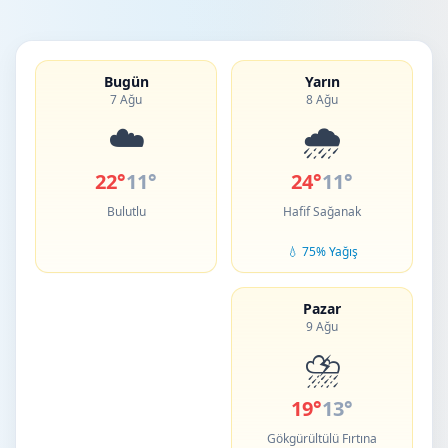
Bugün
Yarın
7 Ağu
8 Ağu
☁️
🌧️
22°
11°
24°
11°
Bulutlu
Hafif Sağanak
💧 75% Yağış
Pazar
9 Ağu
⛈️
19°
13°
Gökgürültülü Fırtına