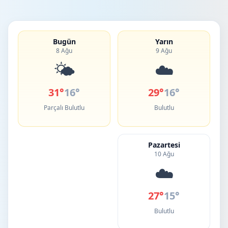
Bugün
Yarın
8 Ağu
9 Ağu
🌤️
☁️
31°
16°
29°
16°
Parçalı Bulutlu
Bulutlu
Pazartesi
10 Ağu
☁️
27°
15°
Bulutlu