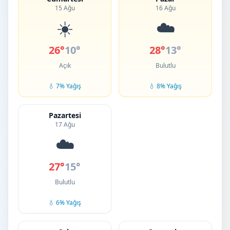
15 Ağu
16 Ağu
☀️
☁️
26°
10°
28°
13°
Açık
Bulutlu
💧 7% Yağış
💧 8% Yağış
Pazartesi
17 Ağu
☁️
27°
15°
Bulutlu
💧 6% Yağış