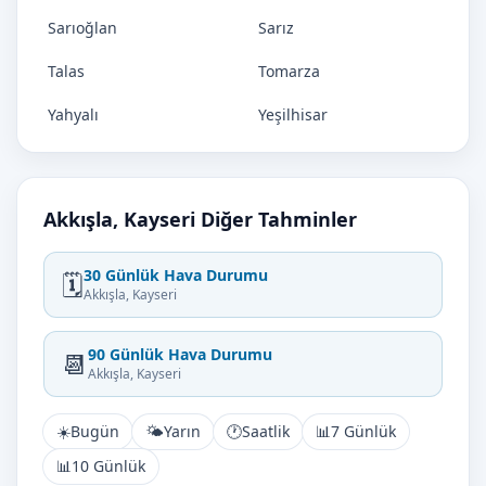
Sarıoğlan
Sarız
Talas
Tomarza
Yahyalı
Yeşilhisar
Akkışla, Kayseri Diğer Tahminler
30 Günlük Hava Durumu
🗓️
Akkışla, Kayseri
90 Günlük Hava Durumu
📆
Akkışla, Kayseri
☀️
Bugün
🌤️
Yarın
🕐
Saatlik
📊
7 Günlük
📊
10 Günlük