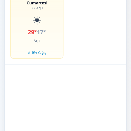
Cumartesi
22 Ağu
☀️
29°
17°
Açık
💧 6% Yağış