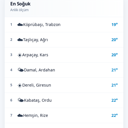
En Soğuk
Anlık ölçüm
☁️
Köprübaşı, Trabzon
19°
1
☁️
Taşlıçay, Ağrı
20°
2
☀️
Arpaçay, Kars
20°
3
🌤️
Damal, Ardahan
21°
4
☀️
Dereli, Giresun
21°
5
🌤️
Kabataş, Ordu
22°
6
☁️
Hemşin, Rize
22°
7