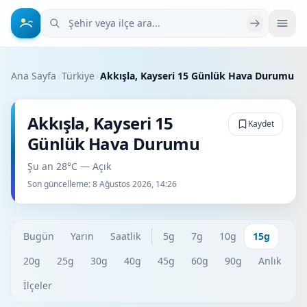
Şehir veya ilçe ara
Ana Sayfa
›
Türkiye
›
Akkışla, Kayseri 15 Günlük Hava Durumu
Akkışla, Kayseri 15
Kaydet
Günlük Hava Durumu
Şu an 28°C — Açık
Son güncelleme:
8 Ağustos 2026, 14:26
Bugün
Yarın
Saatlik
5g
7g
10g
15g
20g
25g
30g
40g
45g
60g
90g
Anlık
İlçeler