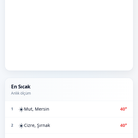
En Sıcak
Anlık ölçüm
☀️
Mut, Mersin
40°
1
☀️
Cizre, Şırnak
40°
2