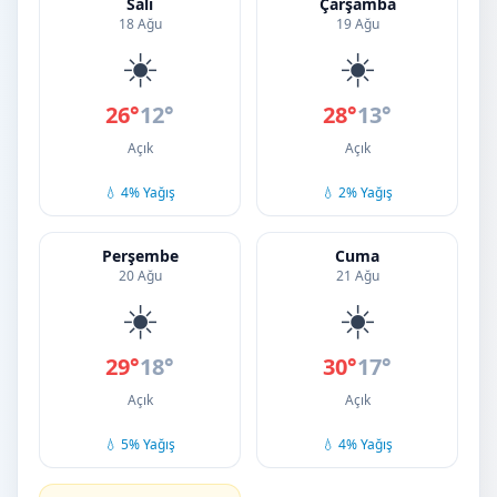
Salı
Çarşamba
18 Ağu
19 Ağu
☀️
☀️
26°
12°
28°
13°
Açık
Açık
💧 4% Yağış
💧 2% Yağış
Perşembe
Cuma
20 Ağu
21 Ağu
☀️
☀️
29°
18°
30°
17°
Açık
Açık
💧 5% Yağış
💧 4% Yağış