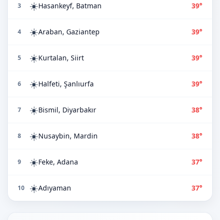
☀️
Hasankeyf, Batman
39°
3
☀️
Araban, Gaziantep
39°
4
☀️
Kurtalan, Siirt
39°
5
☀️
Halfeti, Şanlıurfa
39°
6
☀️
Bismil, Diyarbakır
38°
7
☀️
Nusaybin, Mardin
38°
8
☀️
Feke, Adana
37°
9
☀️
Adıyaman
37°
10