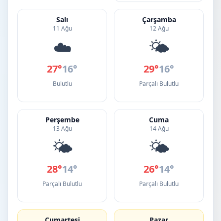
Salı
Çarşamba
11 Ağu
12 Ağu
☁️
🌤️
27°
16°
29°
16°
Bulutlu
Parçalı Bulutlu
Perşembe
Cuma
13 Ağu
14 Ağu
🌤️
🌤️
28°
14°
26°
14°
Parçalı Bulutlu
Parçalı Bulutlu
Cumartesi
Pazar