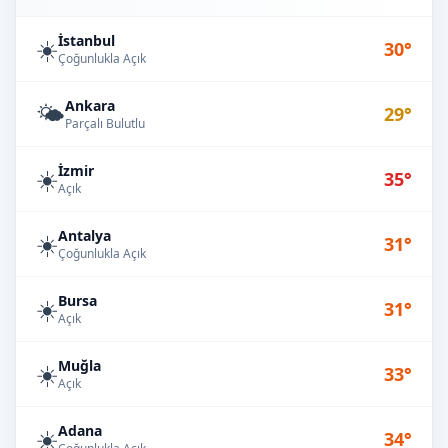
İstanbul
☀️
30°
Çoğunlukla Açık
Ankara
🌤️
29°
Parçalı Bulutlu
İzmir
☀️
35°
Açık
Antalya
☀️
31°
Çoğunlukla Açık
Bursa
☀️
31°
Açık
Muğla
☀️
33°
Açık
Adana
☀️
34°