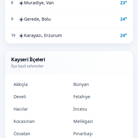
☀️
Muradiye, Van
23°
8
☀️
Gerede, Bolu
24°
9
☀️
Karayazı, Erzurum
24°
10
Kayseri İlçeleri
İlçe bazlı tahminler
Akkışla
Bünyan
Develi
Felahiye
Hacılar
İncesu
Kocasinan
Melikgazi
Özvatan
Pınarbaşı