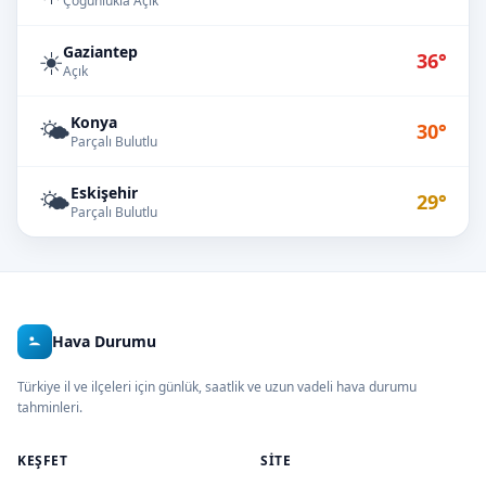
Çoğunlukla Açık
Gaziantep
☀️
36°
Açık
Konya
🌤️
30°
Parçalı Bulutlu
Eskişehir
🌤️
29°
Parçalı Bulutlu
Hava Durumu
Türkiye il ve ilçeleri için günlük, saatlik ve uzun vadeli hava durumu
tahminleri.
KEŞFET
SITE