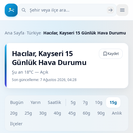
Şehir veya ilçe ara
Ana Sayfa
›
Türkiye
›
Hacılar, Kayseri 15 Günlük Hava Durumu
Hacılar, Kayseri 15
Kaydet
Günlük Hava Durumu
Şu an 18°C — Açık
Son güncelleme:
7 Ağustos 2026, 04:28
Bugün
Yarın
Saatlik
5g
7g
10g
15g
20g
25g
30g
40g
45g
60g
90g
Anlık
İlçeler