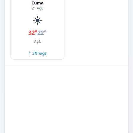
Cuma
21 Ağu
☀️
32°
22°
Açık
💧 3% Yağış