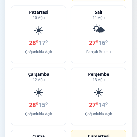
Pazartesi
Salı
10 Ağu
11 Ağu
☀️
🌤️
28°
17°
27°
16°
Çoğunlukla Açık
Parçalı Bulutlu
Çarşamba
Perşembe
12 Ağu
13 Ağu
☀️
☀️
28°
15°
27°
14°
Çoğunlukla Açık
Çoğunlukla Açık
Cuma
Cumartesi