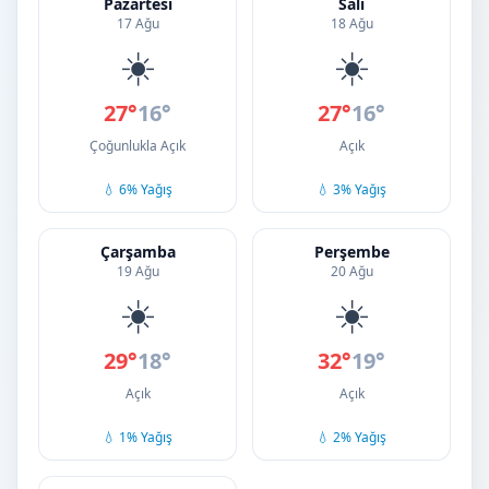
Pazartesi
Salı
17 Ağu
18 Ağu
☀️
☀️
27°
16°
27°
16°
Çoğunlukla Açık
Açık
💧 6% Yağış
💧 3% Yağış
Çarşamba
Perşembe
19 Ağu
20 Ağu
☀️
☀️
29°
18°
32°
19°
Açık
Açık
💧 1% Yağış
💧 2% Yağış