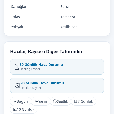
Sarıoğlan
Sarız
Talas
Tomarza
Yahyalı
Yeşilhisar
Hacılar, Kayseri Diğer Tahminler
30 Günlük Hava Durumu
🗓️
Hacılar, Kayseri
90 Günlük Hava Durumu
📆
Hacılar, Kayseri
☀️
Bugün
🌤️
Yarın
🕐
Saatlik
📊
7 Günlük
📊
10 Günlük