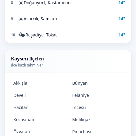
☀️
Doğanyurt, Kastamonu
14°
8
☀️
Asarcık, Samsun
14°
9
🌤️
Reşadiye, Tokat
14°
10
Kayseri İlçeleri
İlçe bazlı tahminler
Akkışla
Bünyan
Develi
Felahiye
Hacılar
İncesu
Kocasinan
Melikgazi
Özvatan
Pınarbaşı