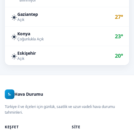
Bilinmiyor
Gaziantep
☀️
27°
Açık
Konya
☀️
23°
Çoğunlukla Açık
Eskişehir
☀️
20°
Açık
Hava Durumu
Türkiye il ve ilçeleri için günlük, saatlik ve uzun vadeli hava durumu
tahminleri.
KEŞFET
SITE