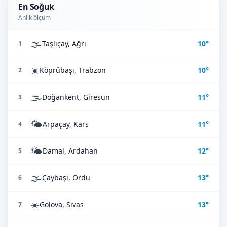
En Soğuk
Anlık ölçüm
🌫️
Taşlıçay, Ağrı
10°
1
☀️
Köprübaşı, Trabzon
10°
2
🌫️
Doğankent, Giresun
11°
3
🌤️
Arpaçay, Kars
11°
4
🌤️
Damal, Ardahan
12°
5
🌫️
Çaybaşı, Ordu
13°
6
☀️
Gölova, Sivas
13°
7