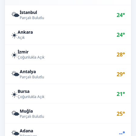
İstanbul
🌤️
24°
Parçalı Bulutlu
Ankara
☀️
24°
Açık
İzmir
☀️
28°
Çoğunlukla Açık
Antalya
🌤️
29°
Parçalı Bulutlu
Bursa
☀️
21°
Çoğunlukla Açık
Muğla
🌤️
25°
Parçalı Bulutlu
Adana
🌤️
--°