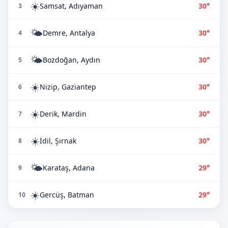
☀️
Samsat, Adıyaman
30°
3
🌤️
Demre, Antalya
30°
4
🌤️
Bozdoğan, Aydın
30°
5
☀️
Nizip, Gaziantep
30°
6
☀️
Derik, Mardin
30°
7
☀️
İdil, Şırnak
30°
8
🌤️
Karataş, Adana
29°
9
☀️
Gercüş, Batman
29°
10