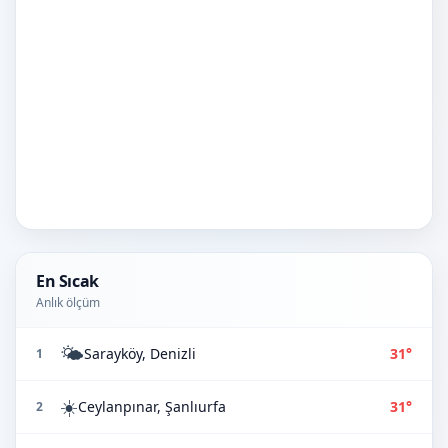
En Sıcak
Anlık ölçüm
🌤️
Sarayköy, Denizli
31°
1
☀️
Ceylanpınar, Şanlıurfa
31°
2