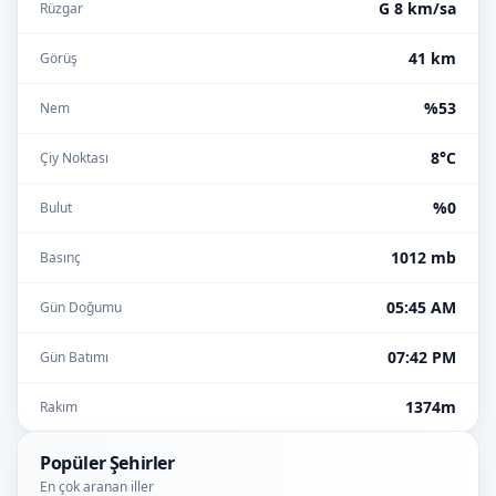
G 8 km/sa
Rüzgar
41 km
Görüş
%53
Nem
8°C
Çiy Noktası
%0
Bulut
1012 mb
Basınç
05:45 AM
Gün Doğumu
07:42 PM
Gün Batımı
1374m
Rakım
Popüler Şehirler
En çok aranan iller