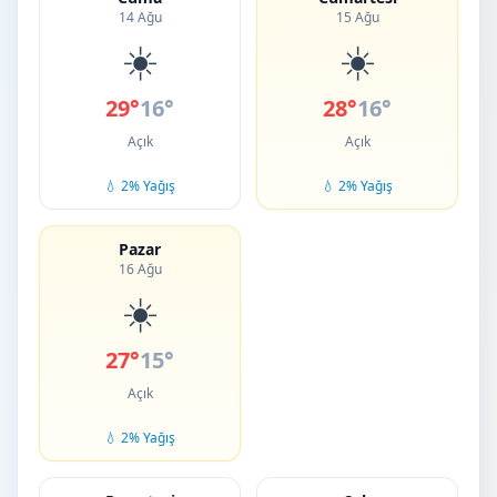
14 Ağu
15 Ağu
☀️
☀️
29°
16°
28°
16°
Açık
Açık
💧 2% Yağış
💧 2% Yağış
Pazar
16 Ağu
☀️
27°
15°
Açık
💧 2% Yağış