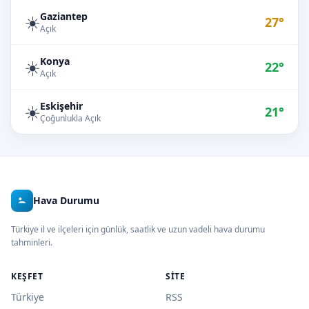
Gaziantep
☀️
27°
Açık
Konya
☀️
22°
Açık
Eskişehir
☀️
21°
Çoğunlukla Açık
Hava Durumu
Türkiye il ve ilçeleri için günlük, saatlik ve uzun vadeli hava durumu
tahminleri.
KEŞFET
SITE
Türkiye
RSS