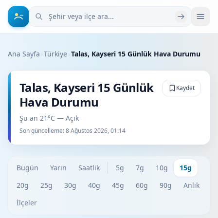
Şehir veya ilçe ara
Ana Sayfa
›
Türkiye
›
Talas, Kayseri 15 Günlük Hava Durumu
Talas, Kayseri 15 Günlük
Kaydet
Hava Durumu
Şu an 21°C — Açık
Son güncelleme:
8 Ağustos 2026, 01:14
Bugün
Yarın
Saatlik
5g
7g
10g
15g
20g
25g
30g
40g
45g
60g
90g
Anlık
İlçeler