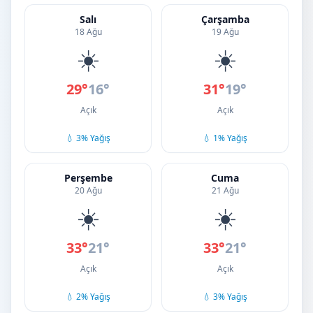
Salı
Çarşamba
18 Ağu
19 Ağu
☀️
☀️
29°
16°
31°
19°
Açık
Açık
💧 3% Yağış
💧 1% Yağış
Perşembe
Cuma
20 Ağu
21 Ağu
☀️
☀️
33°
21°
33°
21°
Açık
Açık
💧 2% Yağış
💧 3% Yağış