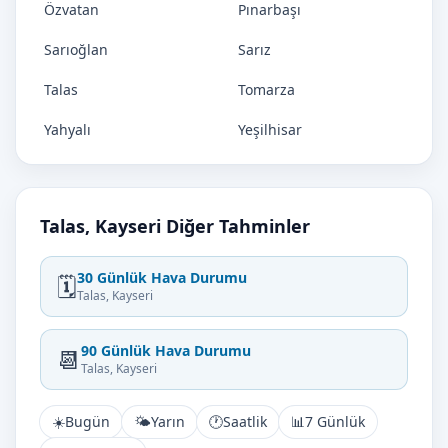
Özvatan
Pınarbaşı
Sarıoğlan
Sarız
Talas
Tomarza
Yahyalı
Yeşilhisar
Talas, Kayseri Diğer Tahminler
30 Günlük Hava Durumu
🗓️
Talas, Kayseri
90 Günlük Hava Durumu
📆
Talas, Kayseri
☀️
Bugün
🌤️
Yarın
🕐
Saatlik
📊
7 Günlük