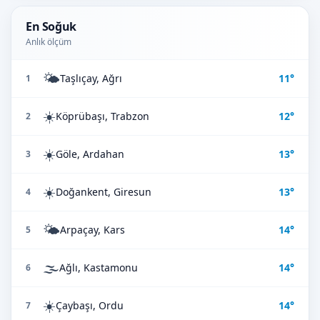
En Soğuk
Anlık ölçüm
🌤️
Taşlıçay, Ağrı
11°
1
☀️
Köprübaşı, Trabzon
12°
2
☀️
Göle, Ardahan
13°
3
☀️
Doğankent, Giresun
13°
4
🌤️
Arpaçay, Kars
14°
5
🌫️
Ağlı, Kastamonu
14°
6
☀️
Çaybaşı, Ordu
14°
7