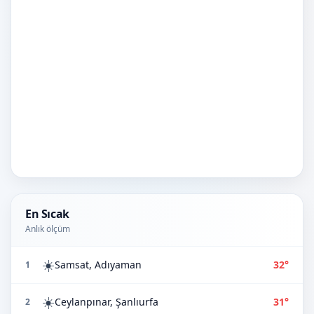
En Sıcak
Anlık ölçüm
☀️
Samsat, Adıyaman
32°
1
☀️
Ceylanpınar, Şanlıurfa
31°
2