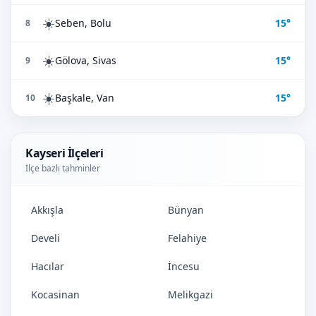
☀️
Seben, Bolu
15°
8
☀️
Gölova, Sivas
15°
9
☀️
Başkale, Van
15°
10
Kayseri İlçeleri
İlçe bazlı tahminler
Akkışla
Bünyan
Develi
Felahiye
Hacılar
İncesu
Kocasinan
Melikgazi