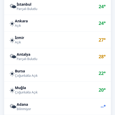
İstanbul
🌤️
24°
Parçalı Bulutlu
Ankara
☀️
24°
Açık
İzmir
☀️
27°
Açık
Antalya
🌤️
28°
Parçalı Bulutlu
Bursa
☀️
22°
Çoğunlukla Açık
Muğla
☀️
20°
Çoğunlukla Açık
Adana
🌤️
--°
Bilinmiyor