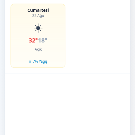
Cumartesi
22 Ağu
☀️
32°
18°
Açık
💧 7% Yağış