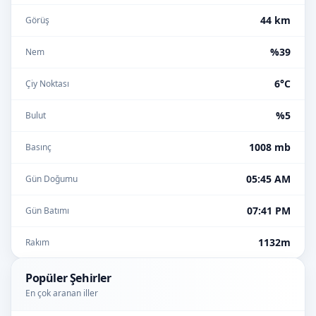
44 km
Görüş
%39
Nem
6°C
Çiy Noktası
%5
Bulut
1008 mb
Basınç
05:45 AM
Gün Doğumu
07:41 PM
Gün Batımı
1132m
Rakım
Popüler Şehirler
En çok aranan iller