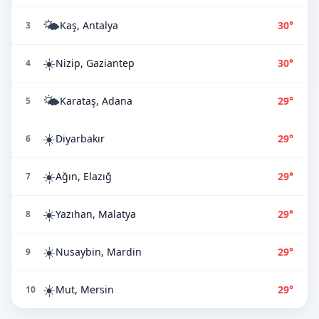
🌤️
Kaş, Antalya
30°
3
☀️
Nizip, Gaziantep
30°
4
🌤️
Karataş, Adana
29°
5
☀️
Diyarbakır
29°
6
☀️
Ağın, Elazığ
29°
7
☀️
Yazıhan, Malatya
29°
8
☀️
Nusaybin, Mardin
29°
9
☀️
Mut, Mersin
29°
10