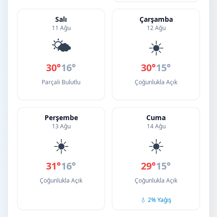
Salı
Çarşamba
11 Ağu
12 Ağu
🌤️
☀️
30°
16°
30°
15°
Parçalı Bulutlu
Çoğunlukla Açık
Perşembe
Cuma
13 Ağu
14 Ağu
☀️
☀️
31°
16°
29°
15°
Çoğunlukla Açık
Çoğunlukla Açık
💧 2% Yağış