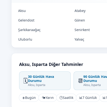
Aksu
Atabey
Gelendost
Gönen
Şarkikaraağaç
Senirkent
Uluborlu
Yalvaç
Aksu, Isparta Diğer Tahminler
30 Günlük Hava
90 Günlük Ha
🗓️
📆
Durumu
Durumu
Aksu, Isparta
Aksu, Isparta
☀️
Bugün
🌤️
Yarın
🕐
Saatlik
📊
7 Günlük
📊