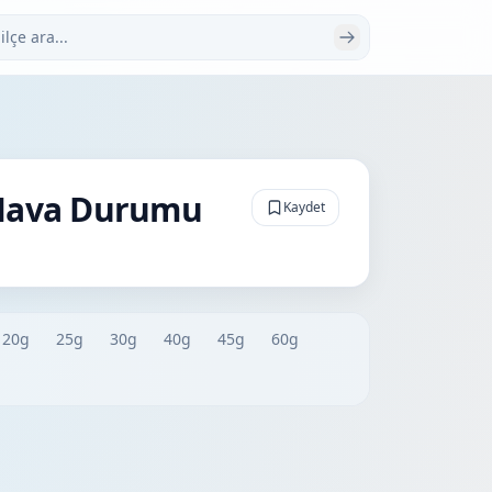
 ara
 Hava Durumu
Kaydet
20g
25g
30g
40g
45g
60g