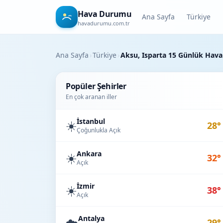
Hava Durumu
Ana Sayfa
Türkiye
havadurumu.com.tr
Ana Sayfa
›
Türkiye
›
Aksu, Isparta 15 Günlük Hav
Popüler Şehirler
En çok aranan iller
İstanbul
☀️
28°
Çoğunlukla Açık
Ankara
☀️
32°
Açık
İzmir
☀️
38°
Açık
Antalya
☁️
29°