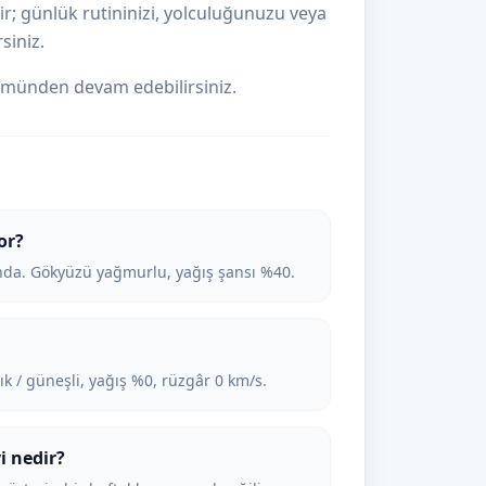
ir; günlük rutininizi, yolculuğunuzu veya
siniz.
münden devam edebilirsiniz.
or?
da. Gökyüzü yağmurlu, yağış şansı %40.
k / güneşli, yağış %0, rüzgâr 0 km/s.
i nedir?