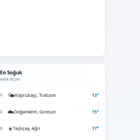
En Soğuk
Anlık ölçüm
🌤️
Köprübaşı, Trabzon
13°
1
☁️
Doğankent, Giresun
15°
2
☀️
Taşlıçay, Ağrı
17°
3