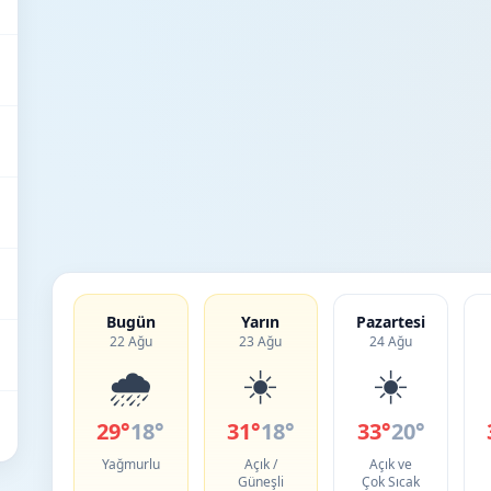
Bugün
Yarın
Pazartesi
22 Ağu
23 Ağu
24 Ağu
🌧️
☀️
☀️
29°
18°
31°
18°
33°
20°
Yağmurlu
Açık /
Açık ve
Güneşli
Çok Sıcak