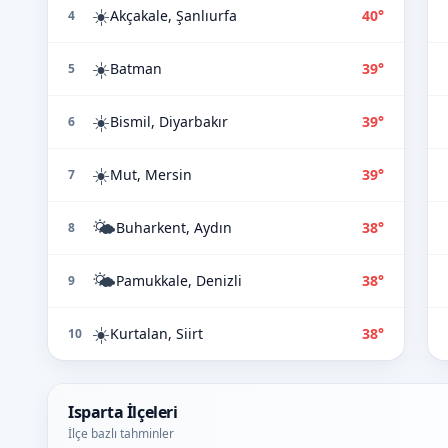
☀️
Akçakale, Şanlıurfa
40°
4
☀️
Batman
39°
5
☀️
Bismil, Diyarbakır
39°
6
☀️
Mut, Mersin
39°
7
🌤️
Buharkent, Aydın
38°
8
🌤️
Pamukkale, Denizli
38°
9
☀️
Kurtalan, Siirt
38°
10
Isparta İlçeleri
İlçe bazlı tahminler