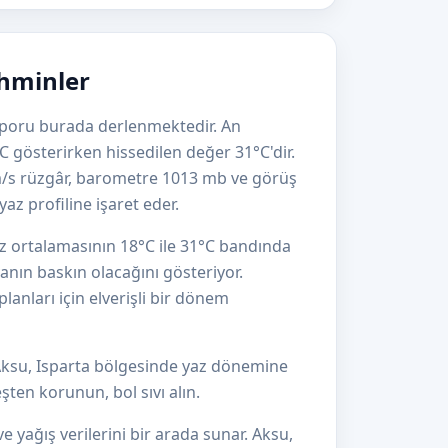
ahminler
 raporu burada derlenmektedir. An
C gösterirken hissedilen değer 31°C'dir.
m/s rüzgâr, barometre 1013 mb ve görüş
az profiline işaret eder.
z ortalamasının 18°C ile 31°C bandında
anın baskın olacağını gösteriyor.
lanları için elverişli bir dönem
Aksu, Isparta bölgesinde yaz dönemine
ten korunun, bol sıvı alın.
e yağış verilerini bir arada sunar. Aksu,