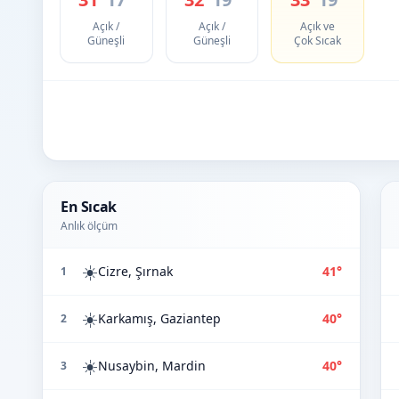
Açık /
Açık /
Açık ve
Güneşli
Güneşli
Çok Sıcak
En Sıcak
Anlık ölçüm
☀️
Cizre, Şırnak
41°
1
☀️
Karkamış, Gaziantep
40°
2
☀️
Nusaybin, Mardin
40°
3