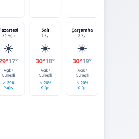
Pazartesi
Salı
Çarşamba
31 Ağu
1 Eyl
2 Eyl
☀️
☀️
☀️
29°
17°
30°
18°
30°
19°
Açık /
Açık /
Açık /
Güneşli
Güneşli
Güneşli
💧 20%
💧 20%
💧 20%
Yağış
Yağış
Yağış