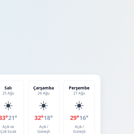
Salı
Çarşamba
Perşembe
25 Ağu
26 Ağu
27 Ağu
☀️
☀️
☀️
33°
21°
32°
18°
29°
16°
Açık ve
Açık /
Açık /
Çok Sıcak
Güneşli
Güneşli