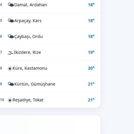
🌤️
Damal, Ardahan
18°
4
🌤️
Arpaçay, Kars
18°
5
🌤️
Çaybaşı, Ordu
18°
6
🌫️
İkizdere, Rize
19°
7
☀️
Küre, Kastamonu
20°
8
🌤️
Kürtün, Gümüşhane
21°
9
☀️
Reşadiye, Tokat
21°
10