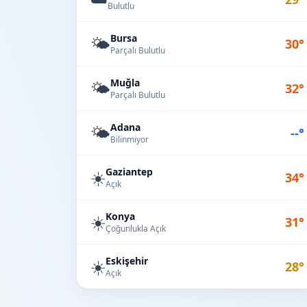
Bulutlu
Bursa
🌤️
30°
Parçalı Bulutlu
Muğla
🌤️
32°
Parçalı Bulutlu
Adana
🌤️
--°
Bilinmiyor
Gaziantep
☀️
34°
Açık
Konya
☀️
31°
Çoğunlukla Açık
Eskişehir
☀️
28°
Açık