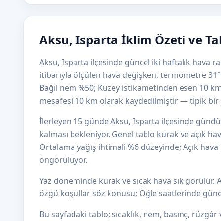
Aksu, Isparta İklim Özeti ve T
Aksu, Isparta ilçesinde güncel iki haftalık hava
itibarıyla ölçülen hava değişken, termometre 31°
Bağıl nem %50; Kuzey istikametinden esen 10 k
mesafesi 10 km olarak kaydedilmiştir — tipik bir y
İlerleyen 15 günde Aksu, Isparta ilçesinde gündü
kalması bekleniyor. Genel tablo kurak ve açık hav
Ortalama yağış ihtimali %6 düzeyinde; Açık hava p
öngörülüyor.
Yaz döneminde kurak ve sıcak hava sık görülür. 
özgü koşullar söz konusu; Öğle saatlerinde güneş
Bu sayfadaki tablo; sıcaklık, nem, basınç, rüzgâr v