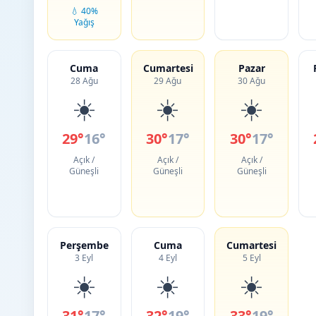
💧 40%
Yağış
Cuma
Cumartesi
Pazar
28 Ağu
29 Ağu
30 Ağu
☀️
☀️
☀️
29°
16°
30°
17°
30°
17°
Açık /
Açık /
Açık /
Güneşli
Güneşli
Güneşli
Perşembe
Cuma
Cumartesi
3 Eyl
4 Eyl
5 Eyl
☀️
☀️
☀️
31°
17°
32°
19°
33°
19°