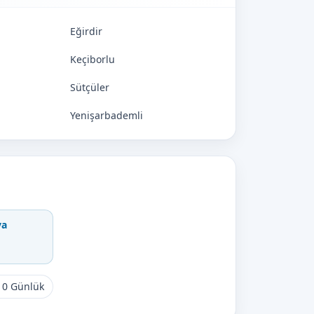
Eğirdir
Keçiborlu
Sütçüler
Yenişarbademli
va
10 Günlük