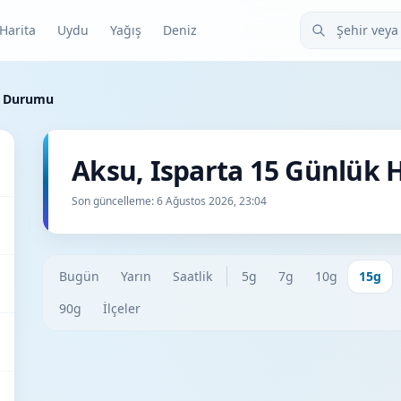
Şehir veya ilçe
Harita
Uydu
Yağış
Deniz
a Durumu
Aksu, Isparta 15 Günlük
Son güncelleme:
6 Ağustos 2026, 23:04
Bugün
Yarın
Saatlik
5g
7g
10g
15g
90g
İlçeler