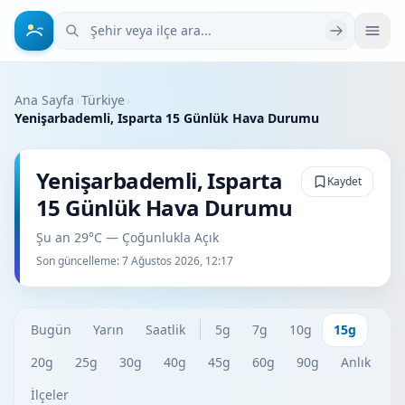
Şehir veya ilçe ara
Ana Sayfa
›
Türkiye
›
Yenişarbademli, Isparta 15 Günlük Hava Durumu
Yenişarbademli, Isparta
Kaydet
15 Günlük Hava Durumu
Şu an 29°C — Çoğunlukla Açık
Son güncelleme:
7 Ağustos 2026, 12:17
Bugün
Yarın
Saatlik
5g
7g
10g
15g
20g
25g
30g
40g
45g
60g
90g
Anlık
İlçeler