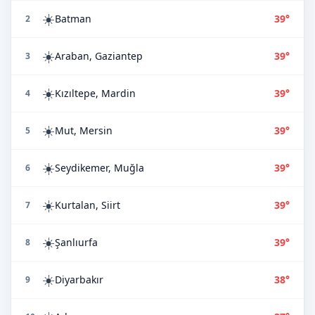
☀️
Batman
39°
2
☀️
Araban, Gaziantep
39°
3
☀️
Kızıltepe, Mardin
39°
4
☀️
Mut, Mersin
39°
5
☀️
Seydikemer, Muğla
39°
6
☀️
Kurtalan, Siirt
39°
7
☀️
Şanlıurfa
39°
8
☀️
Diyarbakır
38°
9