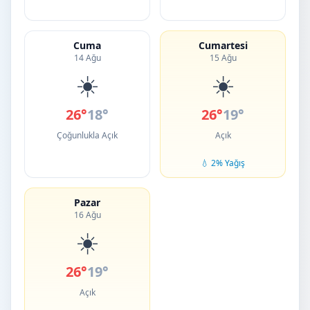
Cuma
Cumartesi
14 Ağu
15 Ağu
☀️
☀️
26°
18°
26°
19°
Çoğunlukla Açık
Açık
💧 2% Yağış
Pazar
16 Ağu
☀️
26°
19°
Açık