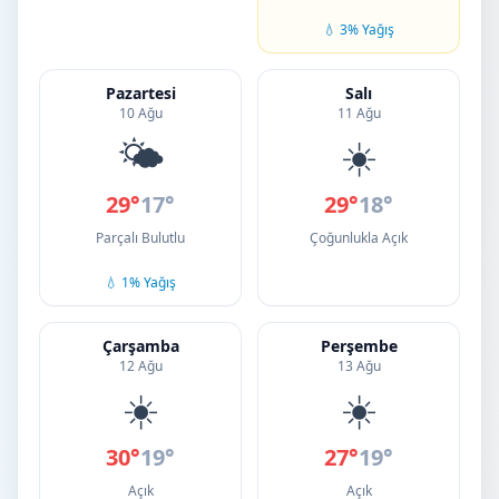
💧 3% Yağış
Pazartesi
Salı
10 Ağu
11 Ağu
🌤️
☀️
29°
17°
29°
18°
Parçalı Bulutlu
Çoğunlukla Açık
💧 1% Yağış
Çarşamba
Perşembe
12 Ağu
13 Ağu
☀️
☀️
30°
19°
27°
19°
Açık
Açık