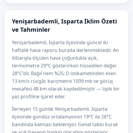
Yenişarbademli, Isparta İklim Özeti
ve Tahminler
Yenişarbademli, Isparta ilçesinde güncel iki
haftalık hava raporu burada derlenmektedir. An
itibarıyla ölçülen hava çoğunlukla açık,
termometre 29°C gösterirken hissedilen değer
28°C'dir. Bağıl nem %25; D istikametinden esen
13 km/s rüzgâr, barometre 1009 mb ve görüş
mesafesi 48 km olarak kaydedilmiştir — tipik bir
yaz profiline işaret eder.
İlerleyen 15 günde Yenişarbademli, Isparta
ilçesinde gündüz ortalamasının 19°C ile 28°C
bandında kalması bekleniyor. Genel tablo kurak
ve açık havanın baskın olacağını gösteriyor.