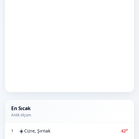
En Sıcak
Anlık ölçüm
☀️
Cizre, Şırnak
42°
1