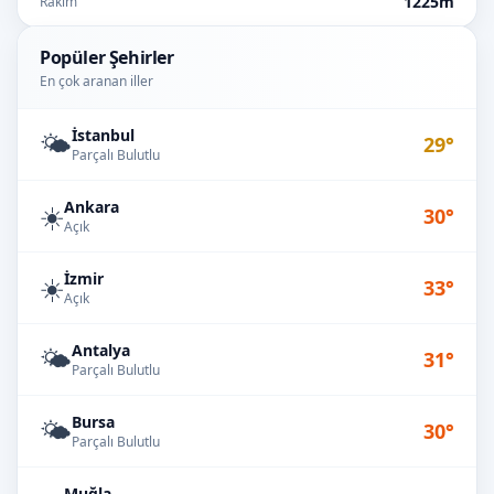
1225m
Rakım
Popüler Şehirler
En çok aranan iller
İstanbul
🌤️
29°
Parçalı Bulutlu
Ankara
☀️
30°
Açık
İzmir
☀️
33°
Açık
Antalya
🌤️
31°
Parçalı Bulutlu
Bursa
🌤️
30°
Parçalı Bulutlu
Muğla