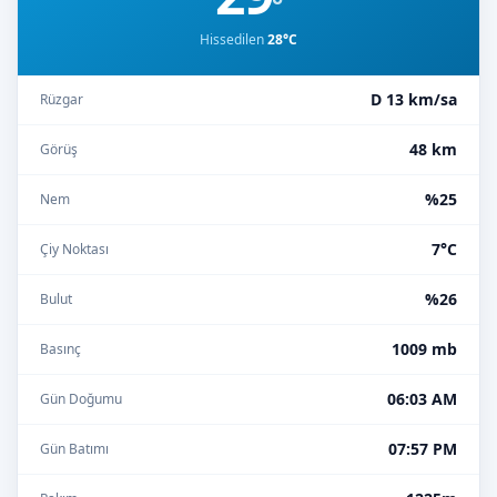
°
Hissedilen
28°C
D 13 km/sa
Rüzgar
48 km
Görüş
%25
Nem
7°C
Çiy Noktası
%26
Bulut
1009 mb
Basınç
06:03 AM
Gün Doğumu
07:57 PM
Gün Batımı