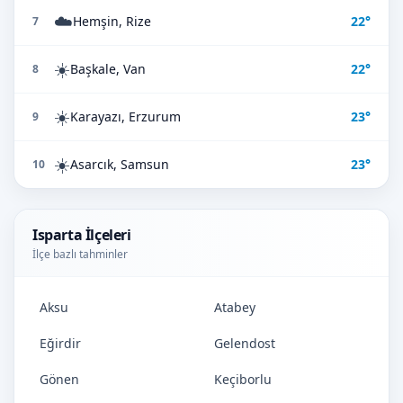
☁️
Hemşin, Rize
22°
7
☀️
Başkale, Van
22°
8
☀️
Karayazı, Erzurum
23°
9
☀️
Asarcık, Samsun
23°
10
Isparta İlçeleri
İlçe bazlı tahminler
Aksu
Atabey
Eğirdir
Gelendost
Gönen
Keçiborlu