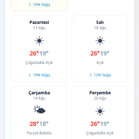
💧 16% Yağış
Pazartesi
Salı
17 Ağu
18 Ağu
☀️
☀️
26°
19°
26°
19°
Çoğunlukla Açık
Açık
💧 19% Yağış
💧 12% Yağış
Çarşamba
Perşembe
19 Ağu
20 Ağu
🌤️
☀️
28°
18°
26°
19°
Parçalı Bulutlu
Çoğunlukla Açık