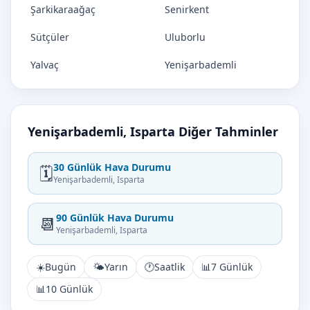
Şarkikaraağaç
Senirkent
Sütçüler
Uluborlu
Yalvaç
Yenişarbademli
Yenişarbademli, Isparta Diğer Tahminler
30 Günlük Hava Durumu
🗓️
Yenişarbademli, Isparta
90 Günlük Hava Durumu
📆
Yenişarbademli, Isparta
☀️
Bugün
🌤️
Yarın
🕐
Saatlik
📊
7 Günlük
📊
10 Günlük