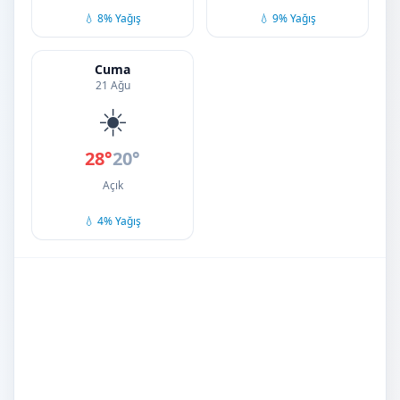
💧 8% Yağış
💧 9% Yağış
Cuma
21 Ağu
☀️
28°
20°
Açık
💧 4% Yağış