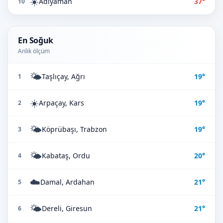
☀️
Adıyaman
37°
10
En Soğuk
Anlık ölçüm
🌤️
Taşlıçay, Ağrı
19°
1
☀️
Arpaçay, Kars
19°
2
🌤️
Köprübaşı, Trabzon
19°
3
🌤️
Kabataş, Ordu
20°
4
☁️
Damal, Ardahan
21°
5
🌤️
Dereli, Giresun
21°
6