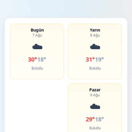
Bugün
Yarın
7 Ağu
8 Ağu
☁️
☁️
30°
18°
31°
19°
Bulutlu
Bulutlu
Pazar
9 Ağu
☁️
29°
18°
Bulutlu