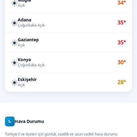
☀️
34°
Açık
Adana
☀️
35°
Çoğunlukla Açık
Gaziantep
☀️
35°
Açık
Konya
☀️
30°
Çoğunlukla Açık
Eskişehir
☀️
28°
Açık
Hava Durumu
Türkiye il ve ilçeleri için günlük, saatlik ve uzun vadeli hava durumu