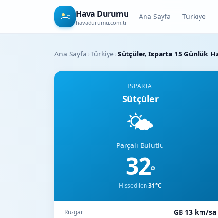
Hava Durumu
Ana Sayfa
Türkiye
havadurumu.com.tr
Ana Sayfa
›
Türkiye
›
Sütçüler, Isparta 15 Günlük 
ISPARTA
Sütçüler
🌤️
Parçalı Bulutlu
32
°
Hissedilen
31°C
GB 13 km/sa
Rüzgar