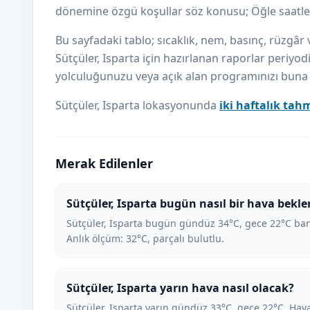
dönemine özgü koşullar söz konusu; Öğle saatler
Bu sayfadaki tablo; sıcaklık, nem, basınç, rüzgâr v
Sütçüler, Isparta için hazırlanan raporlar periyodi
yolculuğunuzu veya açık alan programınızı buna gö
Sütçüler, Isparta lokasyonunda
iki haftalık tah
Merak Edilenler
Sütçüler, Isparta bugün nasıl bir hava bekle
Sütçüler, Isparta bugün gündüz 34°C, gece 22°C ban
Anlık ölçüm: 32°C, parçalı bulutlu.
Sütçüler, Isparta yarın hava nasıl olacak?
Sütçüler, Isparta yarın gündüz 33°C, gece 22°C. Hava