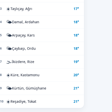
☀️
Taşlıçay, Ağrı
17°
3
🌤️
Damal, Ardahan
18°
4
🌤️
Arpaçay, Kars
18°
5
🌤️
Çaybaşı, Ordu
18°
6
🌫️
İkizdere, Rize
19°
7
☀️
Küre, Kastamonu
20°
8
🌤️
Kürtün, Gümüşhane
21°
9
☀️
Reşadiye, Tokat
21°
10