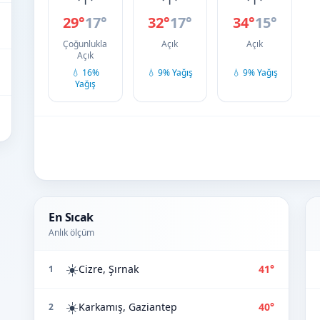
29°
17°
32°
17°
34°
15°
Çoğunlukla
Açık
Açık
Açık
💧 16%
💧 9% Yağış
💧 9% Yağış
Yağış
En Sıcak
Anlık ölçüm
☀️
Cizre, Şırnak
41°
1
☀️
Karkamış, Gaziantep
40°
2