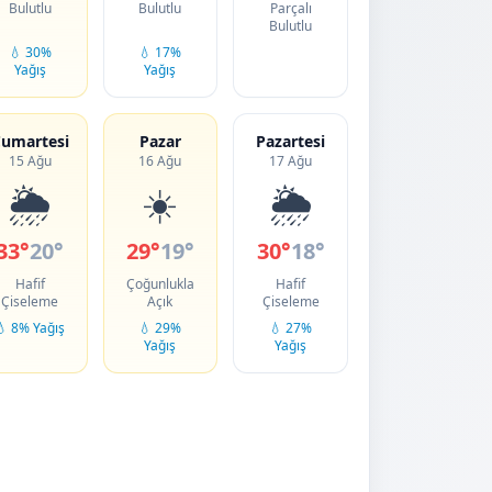
Bulutlu
Bulutlu
Parçalı
Bulutlu
💧 30%
💧 17%
Yağış
Yağış
umartesi
Pazar
Pazartesi
15 Ağu
16 Ağu
17 Ağu
🌦️
☀️
🌦️
33°
20°
29°
19°
30°
18°
Hafif
Çoğunlukla
Hafif
Çiseleme
Açık
Çiseleme
💧 8% Yağış
💧 29%
💧 27%
Yağış
Yağış