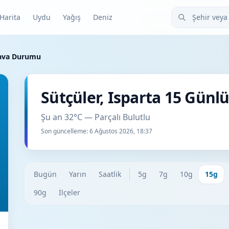
Şehir veya ilçe
Harita
Uydu
Yağış
Deniz
Hava Durumu
Sütçüler, Isparta 15 Gün
Şu an 32°C — Parçalı Bulutlu
Son güncelleme:
6 Ağustos 2026, 18:37
Bugün
Yarın
Saatlik
5g
7g
10g
15g
90g
İlçeler