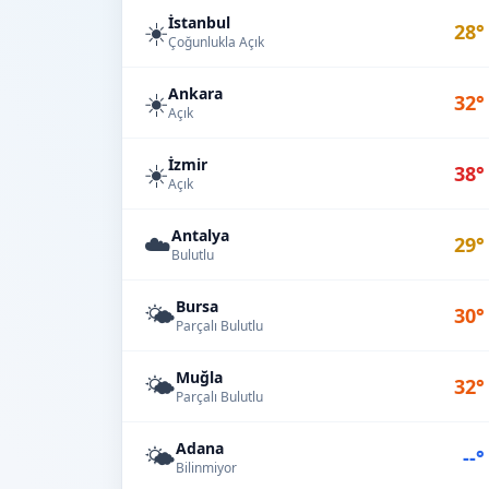
İstanbul
☀️
28°
Çoğunlukla Açık
Ankara
☀️
32°
Açık
İzmir
☀️
38°
Açık
Antalya
☁️
29°
Bulutlu
Bursa
🌤️
30°
Parçalı Bulutlu
Muğla
🌤️
32°
Parçalı Bulutlu
Adana
🌤️
--°
Bilinmiyor