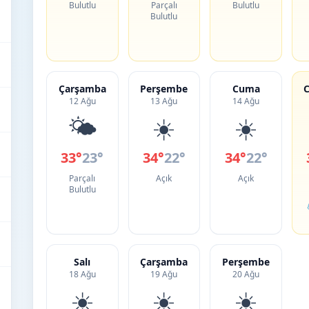
Bulutlu
Parçalı
Bulutlu
Bulutlu
Çarşamba
Perşembe
Cuma
C
12 Ağu
13 Ağu
14 Ağu
🌤️
☀️
☀️
33°
23°
34°
22°
34°
22°
Parçalı
Açık
Açık
Bulutlu
Salı
Çarşamba
Perşembe
18 Ağu
19 Ağu
20 Ağu
☀️
☀️
☀️