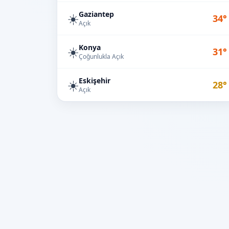
Gaziantep
☀️
34°
Açık
Konya
☀️
31°
Çoğunlukla Açık
Eskişehir
☀️
28°
Açık