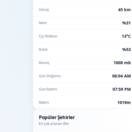
45 km
Görüş
%31
Nem
13°C
Çiy Noktası
%53
Bulut
1008 mb
Basınç
06:04 AM
Gün Doğumu
07:59 PM
Gün Batımı
1019m
Rakım
Popüler Şehirler
En çok aranan iller