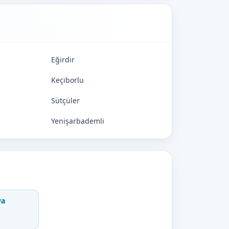
Eğirdir
Keçiborlu
Sütçüler
Yenişarbademli
va