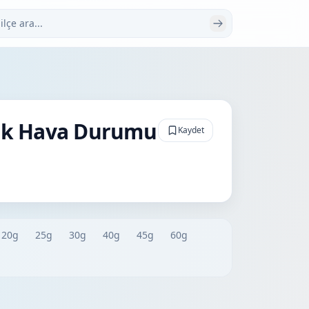
 ara
lük Hava Durumu
Kaydet
20g
25g
30g
40g
45g
60g