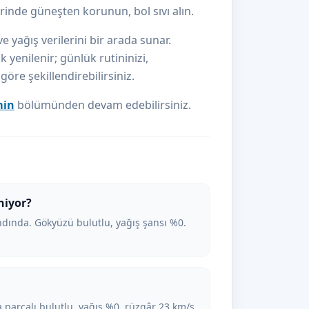
inde güneşten korunun, bol sıvı alın.
e yağış verilerini bir arada sunar.
k yenilenir; günlük rutininizi,
re şekillendirebilirsiniz.
min
bölümünden devam edebilirsiniz.
niyor?
dında. Gökyüzü bulutlu, yağış şansı %0.
 parçalı bulutlu, yağış %0, rüzgâr 23 km/s.