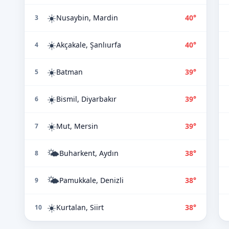
☀️
Nusaybin, Mardin
40°
3
☀️
Akçakale, Şanlıurfa
40°
4
☀️
Batman
39°
5
☀️
Bismil, Diyarbakır
39°
6
☀️
Mut, Mersin
39°
7
🌤️
Buharkent, Aydın
38°
8
🌤️
Pamukkale, Denizli
38°
9
☀️
Kurtalan, Siirt
38°
10