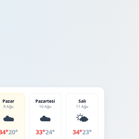
Pazar
Pazartesi
Salı
9 Ağu
10 Ağu
11 Ağu
☁️
☁️
🌤️
34°
20°
33°
24°
34°
23°