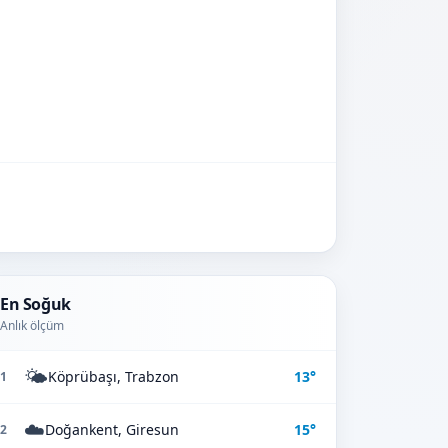
En Soğuk
Anlık ölçüm
🌤️
Köprübaşı, Trabzon
13°
1
☁️
Doğankent, Giresun
15°
2