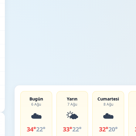
Bugün
Yarın
Cumartesi
6 Ağu
7 Ağu
8 Ağu
☁️
🌤️
☁️
34°
22°
33°
22°
32°
20°