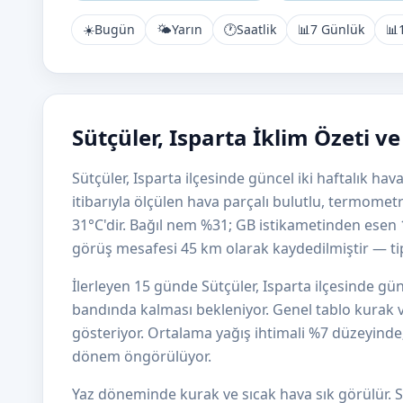
☀️
Bugün
🌤️
Yarın
🕐
Saatlik
📊
7 Günlük
📊
Sütçüler, Isparta İklim Özeti v
Sütçüler, Isparta ilçesinde güncel iki haftalık h
itibarıyla ölçülen hava parçalı bulutlu, termome
31°C'dir. Bağıl nem %31; GB istikametinden esen
görüş mesafesi 45 km olarak kaydedilmiştir — tipik
İlerleyen 15 günde Sütçüler, Isparta ilçesinde gü
bandında kalması bekleniyor. Genel tablo kurak v
gösteriyor. Ortalama yağış ihtimali %7 düzeyinde; A
dönem öngörülüyor.
Yaz döneminde kurak ve sıcak hava sık görülür. S