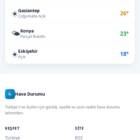
Gaziantep
☀️
26°
Çoğunlukla Açık
Konya
🌤️
23°
Parçalı Bulutlu
Eskişehir
☀️
18°
Açık
Hava Durumu
Türkiye il ve ilçeleri için günlük, saatlik ve uzun vadeli hava durumu
tahminleri.
KEŞFET
SITE
Türkiye
RSS