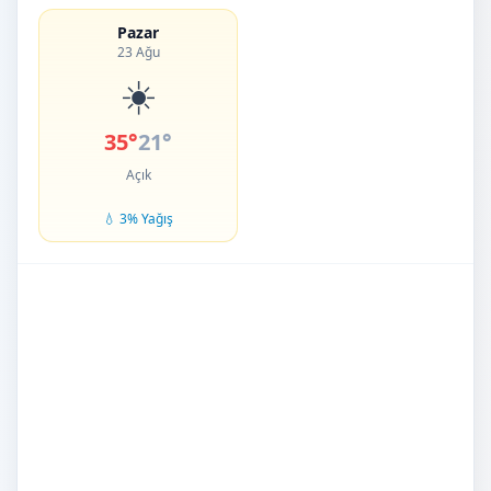
Pazar
23 Ağu
☀️
35°
21°
Açık
💧 3% Yağış