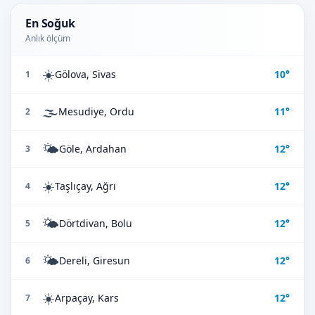
En Soğuk
Anlık ölçüm
☀️
Gölova, Sivas
10°
1
🌫️
Mesudiye, Ordu
11°
2
🌤️
Göle, Ardahan
12°
3
☀️
Taşlıçay, Ağrı
12°
4
🌤️
Dörtdivan, Bolu
12°
5
🌤️
Dereli, Giresun
12°
6
☀️
Arpaçay, Kars
12°
7