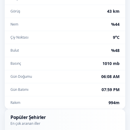
43 km
Görüş
%44
Nem
9°C
Çiy Noktası
%48
Bulut
1010 mb
Basınç
06:08 AM
Gün Doğumu
07:59 PM
Gün Batımı
994m
Rakım
Popüler Şehirler
En çok aranan iller