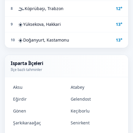
🌫️
Köprübaşı, Trabzon
12°
8
☀️
Yüksekova, Hakkari
13°
9
☀️
Doğanyurt, Kastamonu
13°
10
Isparta İlçeleri
İlçe bazlı tahminler
Aksu
Atabey
Eğirdir
Gelendost
Gönen
Keçiborlu
Şarkikaraağaç
Senirkent