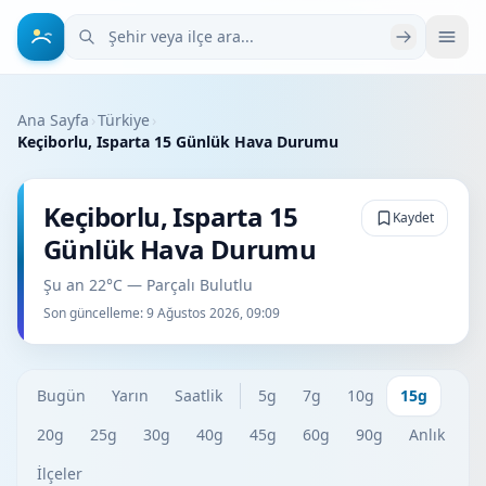
Şehir veya ilçe ara
Ana Sayfa
›
Türkiye
›
Keçiborlu, Isparta 15 Günlük Hava Durumu
Keçiborlu, Isparta 15
Kaydet
Günlük Hava Durumu
Şu an 22°C — Parçalı Bulutlu
Son güncelleme:
9 Ağustos 2026, 09:09
Bugün
Yarın
Saatlik
5g
7g
10g
15g
20g
25g
30g
40g
45g
60g
90g
Anlık
İlçeler