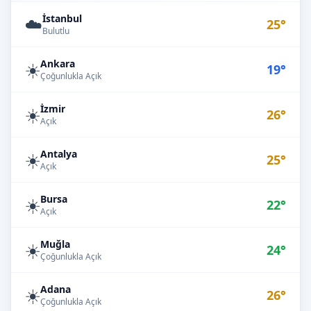
İstanbul
☁️
25°
Bulutlu
Ankara
☀️
19°
Çoğunlukla Açık
İzmir
☀️
26°
Açık
Antalya
☀️
25°
Açık
Bursa
☀️
22°
Açık
Muğla
☀️
24°
Çoğunlukla Açık
Adana
☀️
26°
Çoğunlukla Açık