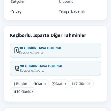
Sütçüler
Uluborlu
Yalvaç
Yenişarbademli
Keçiborlu, Isparta Diğer Tahminler
30 Günlük Hava Durumu
🗓️
Keçiborlu, Isparta
90 Günlük Hava Durumu
📆
Keçiborlu, Isparta
☀️
Bugün
🌤️
Yarın
🕐
Saatlik
📊
7 Günlük
📊
10 Günlük