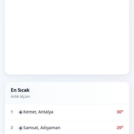
En Sıcak
Anlık ölçüm
☀️
Kemer, Antalya
30°
1
☀️
Samsat, Adıyaman
29°
2