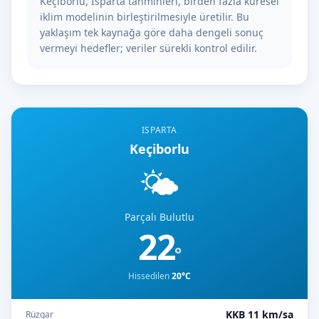
Keçiborlu, Isparta tahminleri, birden fazla küresel
iklim modelinin birleştirilmesiyle üretilir. Bu
yaklaşım tek kaynağa göre daha dengeli sonuç
vermeyi hedefler; veriler sürekli kontrol edilir.
ISPARTA
Keçiborlu
🌤️
Parçalı Bulutlu
22
°
Hissedilen
20°C
KKB 11 km/sa
Rüzgar