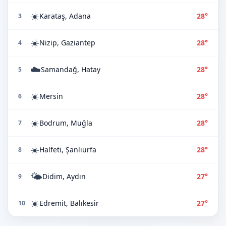
☀️
Karataş, Adana
28°
3
☀️
Nizip, Gaziantep
28°
4
☁️
Samandağ, Hatay
28°
5
☀️
Mersin
28°
6
☀️
Bodrum, Muğla
28°
7
☀️
Halfeti, Şanlıurfa
28°
8
🌤️
Didim, Aydın
27°
9
☀️
Edremit, Balıkesir
27°
10