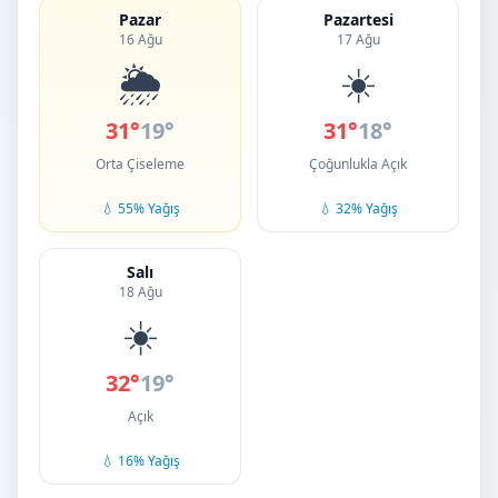
Pazar
Pazartesi
16 Ağu
17 Ağu
🌦️
☀️
31°
19°
31°
18°
Orta Çiseleme
Çoğunlukla Açık
💧 55% Yağış
💧 32% Yağış
Salı
18 Ağu
☀️
32°
19°
Açık
💧 16% Yağış