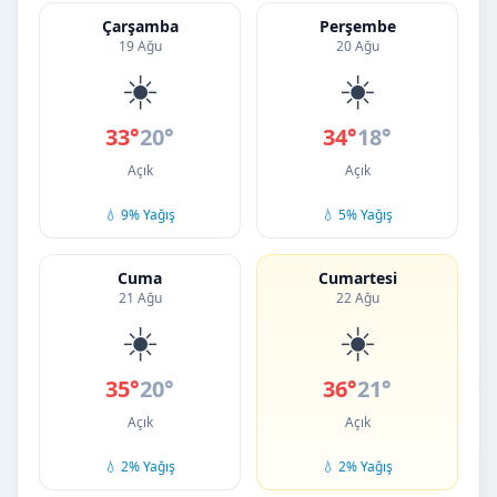
Çarşamba
Perşembe
19 Ağu
20 Ağu
☀️
☀️
33°
20°
34°
18°
Açık
Açık
💧 9% Yağış
💧 5% Yağış
Cuma
Cumartesi
21 Ağu
22 Ağu
☀️
☀️
35°
20°
36°
21°
Açık
Açık
💧 2% Yağış
💧 2% Yağış