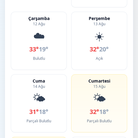
Çarşamba
Perşembe
12 Ağu
13 Ağu
☁️
☀️
33°
19°
32°
20°
Bulutlu
Açık
Cuma
Cumartesi
14 Ağu
15 Ağu
🌤️
🌤️
31°
18°
32°
18°
Parçalı Bulutlu
Parçalı Bulutlu