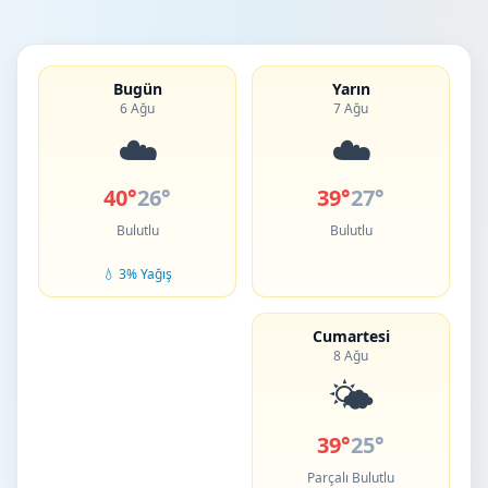
Bugün
Yarın
6 Ağu
7 Ağu
☁️
☁️
40°
26°
39°
27°
Bulutlu
Bulutlu
💧 3% Yağış
Cumartesi
8 Ağu
🌤️
39°
25°
Parçalı Bulutlu