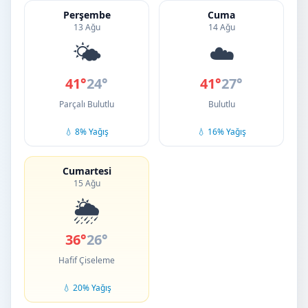
Perşembe
Cuma
13 Ağu
14 Ağu
🌤️
☁️
41°
24°
41°
27°
Parçalı Bulutlu
Bulutlu
💧 8% Yağış
💧 16% Yağış
Cumartesi
15 Ağu
🌦️
36°
26°
Hafif Çiseleme
💧 20% Yağış