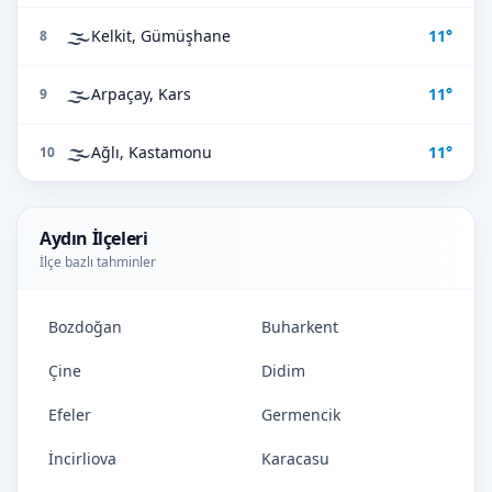
🌫️
Kelkit, Gümüşhane
11°
8
🌫️
Arpaçay, Kars
11°
9
🌫️
Ağlı, Kastamonu
11°
10
Aydın İlçeleri
İlçe bazlı tahminler
Bozdoğan
Buharkent
Çine
Didim
Efeler
Germencik
İncirliova
Karacasu