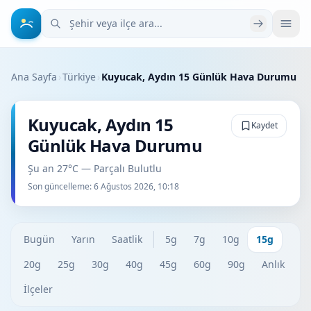
Şehir veya ilçe ara
Ana Sayfa
›
Türkiye
›
Kuyucak, Aydın 15 Günlük Hava Durumu
Kuyucak, Aydın 15
Kaydet
Günlük Hava Durumu
Şu an 27°C — Parçalı Bulutlu
Son güncelleme:
6 Ağustos 2026, 10:18
Bugün
Yarın
Saatlik
5g
7g
10g
15g
20g
25g
30g
40g
45g
60g
90g
Anlık
İlçeler