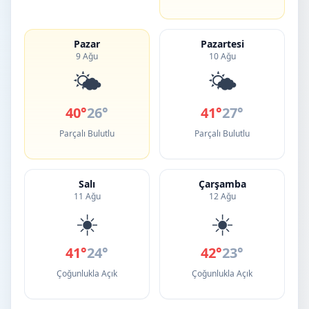
Pazar
Pazartesi
9 Ağu
10 Ağu
🌤️
🌤️
40°
26°
41°
27°
Parçalı Bulutlu
Parçalı Bulutlu
Salı
Çarşamba
11 Ağu
12 Ağu
☀️
☀️
41°
24°
42°
23°
Çoğunlukla Açık
Çoğunlukla Açık