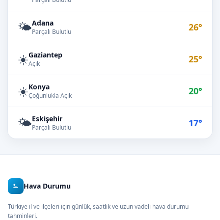
Adana
🌤️
26°
Parçalı Bulutlu
Gaziantep
☀️
25°
Açık
Konya
☀️
20°
Çoğunlukla Açık
Eskişehir
🌤️
17°
Parçalı Bulutlu
Hava Durumu
Türkiye il ve ilçeleri için günlük, saatlik ve uzun vadeli hava durumu
tahminleri.