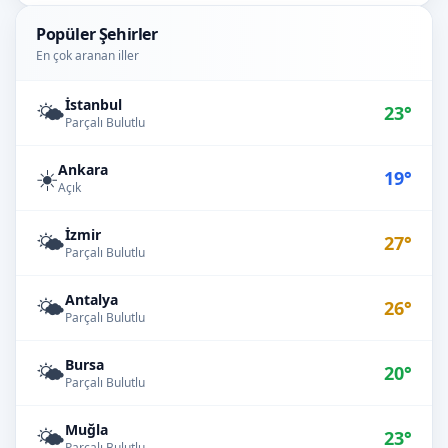
Popüler Şehirler
En çok aranan iller
İstanbul
🌤️
23°
Parçalı Bulutlu
Ankara
☀️
19°
Açık
İzmir
🌤️
27°
Parçalı Bulutlu
Antalya
🌤️
26°
Parçalı Bulutlu
Bursa
🌤️
20°
Parçalı Bulutlu
Muğla
🌤️
23°
Parçalı Bulutlu