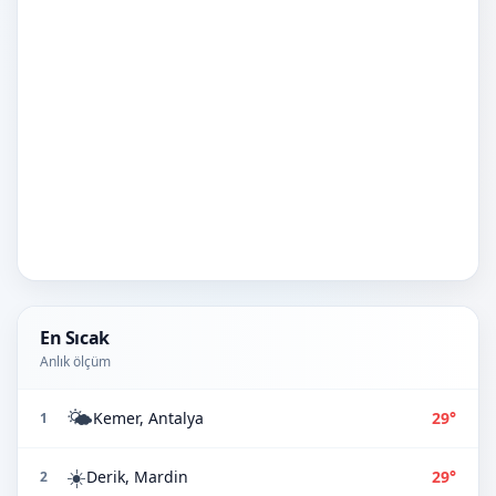
En Sıcak
Anlık ölçüm
🌤️
Kemer, Antalya
29°
1
☀️
Derik, Mardin
29°
2