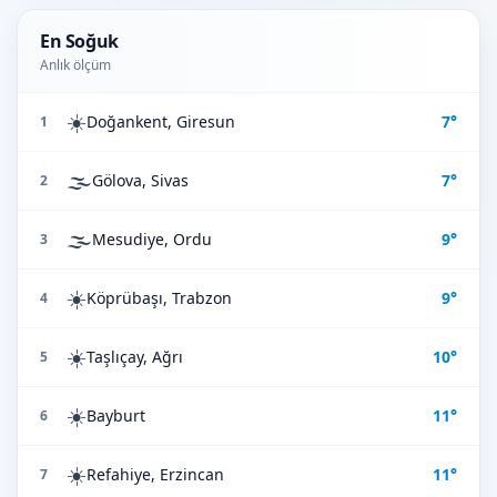
En Soğuk
Anlık ölçüm
☀️
Doğankent, Giresun
7°
1
🌫️
Gölova, Sivas
7°
2
🌫️
Mesudiye, Ordu
9°
3
☀️
Köprübaşı, Trabzon
9°
4
☀️
Taşlıçay, Ağrı
10°
5
☀️
Bayburt
11°
6
☀️
Refahiye, Erzincan
11°
7