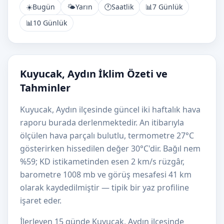
☀️
Bugün
🌤️
Yarın
🕐
Saatlik
📊
7 Günlük
📊
10 Günlük
Kuyucak, Aydın İklim Özeti ve
Tahminler
Kuyucak, Aydın ilçesinde güncel iki haftalık hava
raporu burada derlenmektedir. An itibarıyla
ölçülen hava parçalı bulutlu, termometre 27°C
gösterirken hissedilen değer 30°C'dir. Bağıl nem
%59; KD istikametinden esen 2 km/s rüzgâr,
barometre 1008 mb ve görüş mesafesi 41 km
olarak kaydedilmiştir — tipik bir yaz profiline
işaret eder.
İlerleyen 15 günde Kuyucak, Aydın ilçesinde