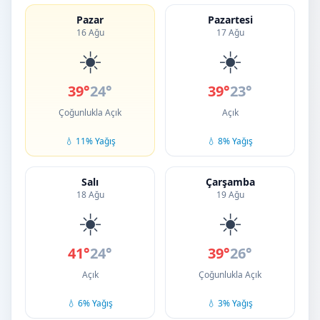
Pazar
Pazartesi
16 Ağu
17 Ağu
☀️
☀️
39°
24°
39°
23°
Çoğunlukla Açık
Açık
💧 11% Yağış
💧 8% Yağış
Salı
Çarşamba
18 Ağu
19 Ağu
☀️
☀️
41°
24°
39°
26°
Açık
Çoğunlukla Açık
💧 6% Yağış
💧 3% Yağış