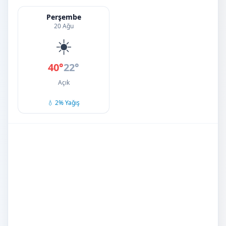
Perşembe
20 Ağu
☀️
40°
22°
Açık
💧 2% Yağış