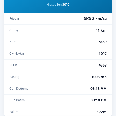
Hissedilen
30°C
DKD 2 km/sa
Rüzgar
41 km
Görüş
%59
Nem
19°C
Çiy Noktası
%63
Bulut
1008 mb
Basınç
06:13 AM
Gün Doğumu
08:10 PM
Gün Batımı
172m
Rakım