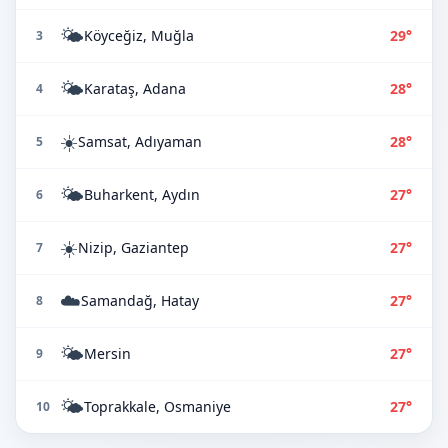
🌤️
Köyceğiz, Muğla
29°
3
🌤️
Karataş, Adana
28°
4
☀️
Samsat, Adıyaman
28°
5
🌤️
Buharkent, Aydın
27°
6
☀️
Nizip, Gaziantep
27°
7
☁️
Samandağ, Hatay
27°
8
🌤️
Mersin
27°
9
🌤️
Toprakkale, Osmaniye
27°
10