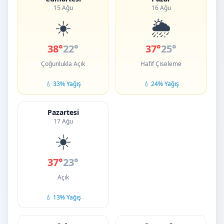
15 Ağu
16 Ağu
☀️
🌦️
38°
22°
37°
25°
Çoğunlukla Açık
Hafif Çiseleme
💧 33% Yağış
💧 24% Yağış
Pazartesi
17 Ağu
☀️
37°
23°
Açık
💧 13% Yağış