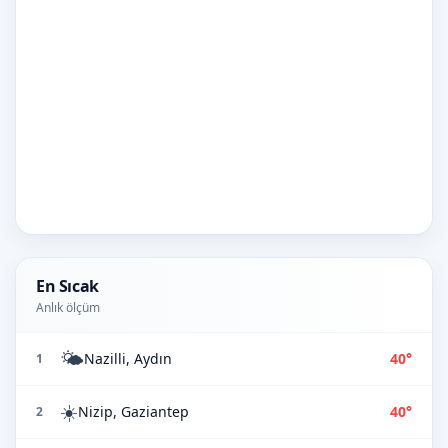
En Sıcak
Anlık ölçüm
🌤️
Nazilli, Aydın
40°
1
☀️
Nizip, Gaziantep
40°
2