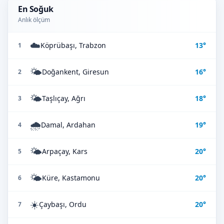
En Soğuk
Anlık ölçüm
☁️
Köprübaşı, Trabzon
13°
1
🌤️
Doğankent, Giresun
16°
2
🌤️
Taşlıçay, Ağrı
18°
3
🌧️
Damal, Ardahan
19°
4
🌤️
Arpaçay, Kars
20°
5
🌤️
Küre, Kastamonu
20°
6
☀️
Çaybaşı, Ordu
20°
7