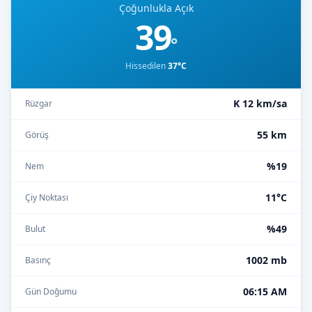
Çoğunlukla Açık
39
°
Hissedilen
37°C
K 12 km/sa
Rüzgar
55 km
Görüş
%19
Nem
11°C
Çiy Noktası
%49
Bulut
1002 mb
Basınç
06:15 AM
Gün Doğumu