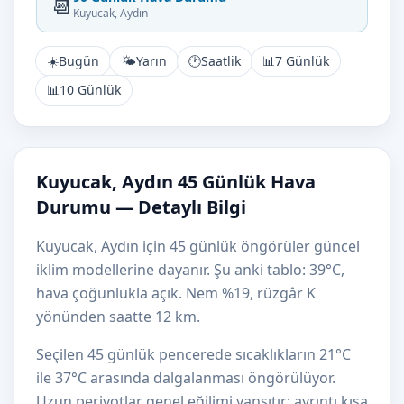
📆
Kuyucak, Aydın
☀️
Bugün
🌤️
Yarın
🕐
Saatlik
📊
7 Günlük
📊
10 Günlük
Kuyucak, Aydın 45 Günlük Hava
Durumu — Detaylı Bilgi
Kuyucak, Aydın için 45 günlük öngörüler güncel
iklim modellerine dayanır. Şu anki tablo: 39°C,
hava çoğunlukla açık. Nem %19, rüzgâr K
yönünden saatte 12 km.
Seçilen 45 günlük pencerede sıcaklıkların 21°C
ile 37°C arasında dalgalanması öngörülüyor.
Uzun periyotlar genel eğilimi yansıtır; ayrıntı kısa