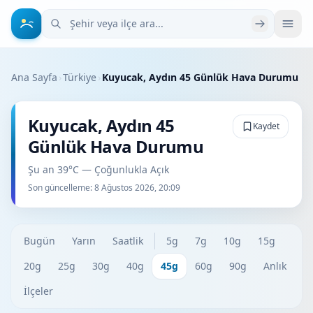
Şehir veya ilçe ara
Ana Sayfa
›
Türkiye
›
Kuyucak, Aydın 45 Günlük Hava Durumu
Kuyucak, Aydın 45
Kaydet
Günlük Hava Durumu
Şu an 39°C — Çoğunlukla Açık
Son güncelleme:
8 Ağustos 2026, 20:09
Bugün
Yarın
Saatlik
5g
7g
10g
15g
20g
25g
30g
40g
45g
60g
90g
Anlık
İlçeler