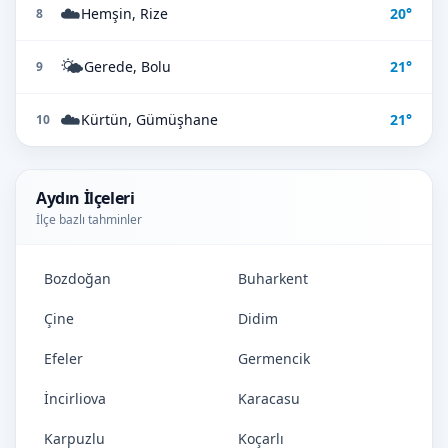
☁️
Hemşin, Rize
20°
8
🌤️
Gerede, Bolu
21°
9
☁️
Kürtün, Gümüşhane
21°
10
Aydın İlçeleri
İlçe bazlı tahminler
Bozdoğan
Buharkent
Çine
Didim
Efeler
Germencik
İncirliova
Karacasu
Karpuzlu
Koçarlı