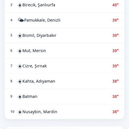
☀️
Birecik, Şanlıurfa
40°
3
🌤️
Pamukkale, Denizli
39°
4
☀️
Bismil, Diyarbakır
39°
5
☀️
Mut, Mersin
39°
6
☀️
Cizre, Şırnak
39°
7
☀️
Kahta, Adıyaman
38°
8
☀️
Batman
38°
9
☀️
Nusaybin, Mardin
38°
10