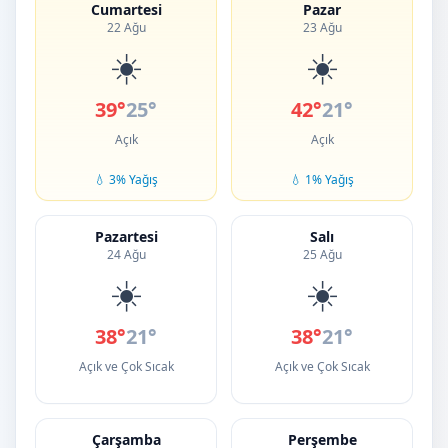
Cumartesi
Pazar
22 Ağu
23 Ağu
☀️
☀️
39°
25°
42°
21°
Açık
Açık
💧 3% Yağış
💧 1% Yağış
Pazartesi
Salı
24 Ağu
25 Ağu
☀️
☀️
38°
21°
38°
21°
Açık ve Çok Sıcak
Açık ve Çok Sıcak
Çarşamba
Perşembe