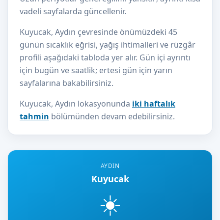
vadeli sayfalarda güncellenir.
Kuyucak, Aydın çevresinde önümüzdeki 45
günün sıcaklık eğrisi, yağış ihtimalleri ve rüzgâr
profili aşağıdaki tabloda yer alır. Gün içi ayrıntı
için bugün ve saatlik; ertesi gün için yarın
sayfalarına bakabilirsiniz.
Kuyucak, Aydın lokasyonunda
iki haftalık
tahmin
bölümünden devam edebilirsiniz.
AYDIN
Kuyucak
☀️