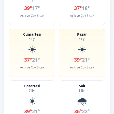
39°
17°
37°
18°
Açık ve Çok Sıcak
Açık ve Çok Sıcak
Cumartesi
Pazar
5 Eyl
6 Eyl
☀️
☀️
37°
21°
39°
21°
Açık ve Çok Sıcak
Açık ve Çok Sıcak
Pazartesi
Salı
7 Eyl
8 Eyl
☀️
🌧️
39°
21°
36°
22°