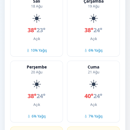
Salı
Çarşamba
18 Ağu
19 Ağu
☀️
☀️
38°
23°
38°
24°
Açık
Açık
💧 10% Yağış
💧 6% Yağış
Perşembe
Cuma
20 Ağu
21 Ağu
☀️
☀️
38°
24°
40°
24°
Açık
Açık
💧 6% Yağış
💧 7% Yağış