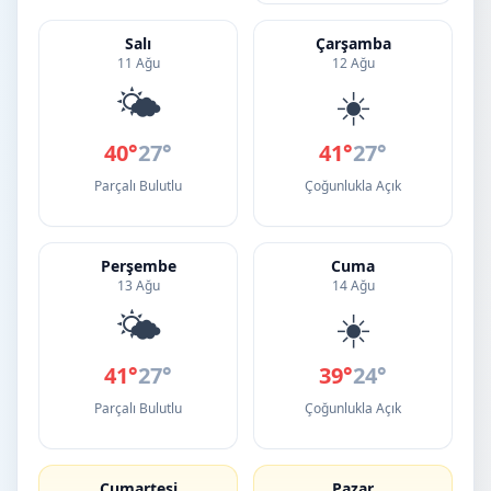
Salı
Çarşamba
11 Ağu
12 Ağu
🌤️
☀️
40°
27°
41°
27°
Parçalı Bulutlu
Çoğunlukla Açık
Perşembe
Cuma
13 Ağu
14 Ağu
🌤️
☀️
41°
27°
39°
24°
Parçalı Bulutlu
Çoğunlukla Açık
Cumartesi
Pazar