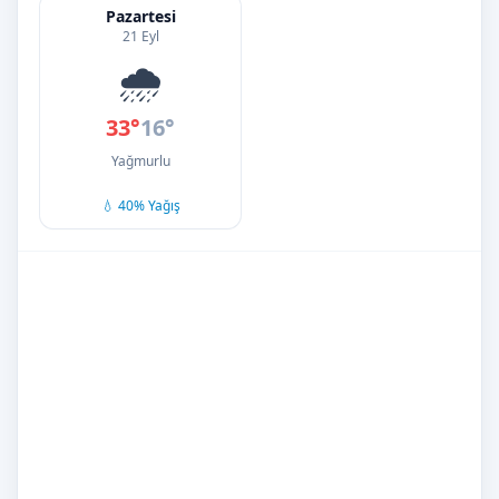
Pazartesi
21 Eyl
🌧️
33°
16°
Yağmurlu
💧 40% Yağış