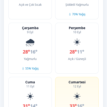
Açık ve Çok Sıcak
Şiddetli Yağmurlu
💧 70% Yağış
Çarşamba
Perşembe
9 Eyl
10 Eyl
🌧️
☀️
28°
16°
28°
11°
Yağmurlu
Açık / Güneşli
💧 55% Yağış
Cuma
Cumartesi
11 Eyl
12 Eyl
☀️
☀️
31°
14°
33°
16°