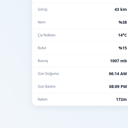
43 km
Görüş
%38
Nem
14°C
Çiy Noktası
%15
Bulut
1007 mb
Basınç
06:14 AM
Gün Doğumu
08:09 PM
Gün Batımı
172m
Rakım