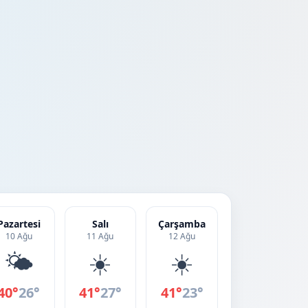
Pazartesi
Salı
Çarşamba
10 Ağu
11 Ağu
12 Ağu
🌤️
☀️
☀️
40°
26°
41°
27°
41°
23°