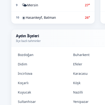
🌤️
Mersin
27°
9
☀️
Hasankeyf, Batman
26°
10
Aydın İlçeleri
İlçe bazlı tahminler
Bozdoğan
Buharkent
Didim
Efeler
İncirliova
Karacasu
Koçarlı
Köşk
Kuyucak
Nazilli
Sultanhisar
Yenipazar