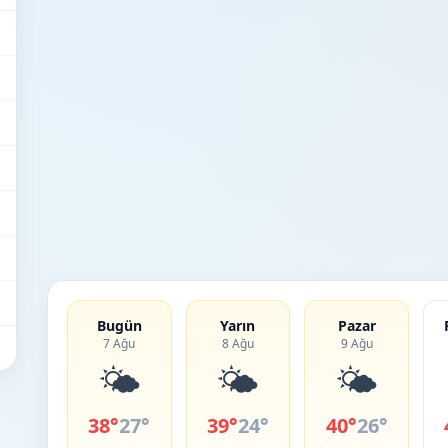
Bugün
Yarın
Pazar
7 Ağu
8 Ağu
9 Ağu
🌤️
🌤️
🌤️
38°
27°
39°
24°
40°
26°