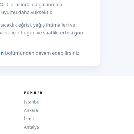
e 40°C arasında dalgalanması
el uyumu daha yüksektir.
aklık eğrisi, yağış ihtimalleri ve
yrıntı için bugün ve saatlik; ertesi gün
in
bölümünden devam edebilirsiniz.
POPÜLER
İstanbul
Ankara
İzmir
Antalya