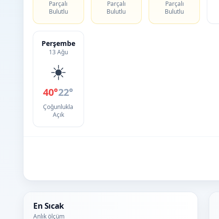
Parçalı
Parçalı
Parçalı
Bulutlu
Bulutlu
Bulutlu
Perşembe
13 Ağu
☀️
40°
22°
Çoğunlukla
Açık
En Sıcak
Anlık ölçüm