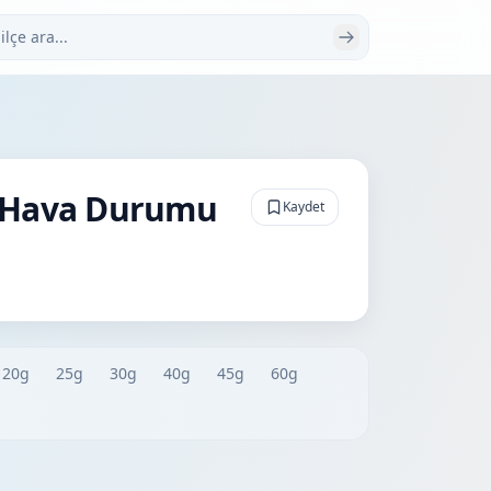
 ara
k Hava Durumu
Kaydet
20g
25g
30g
40g
45g
60g