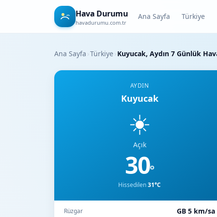
Hava Durumu
Ana Sayfa
Türkiye
havadurumu.com.tr
Ana Sayfa
›
Türkiye
›
Kuyucak, Aydın 7 Günlük Ha
AYDIN
Kuyucak
☀️
Açık
30
°
Hissedilen
31°C
GB 5 km/sa
Rüzgar