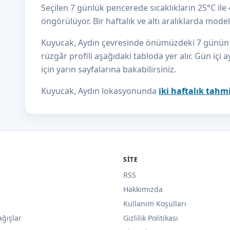
Seçilen 7 günlük pencerede sıcaklıkların 25°C il
öngörülüyor. Bir haftalık ve altı aralıklarda mod
Kuyucak, Aydın çevresinde önümüzdeki 7 günün sıc
rüzgâr profili aşağıdaki tabloda yer alır. Gün içi a
için yarın sayfalarına bakabilirsiniz.
Kuyucak, Aydın lokasyonunda
iki haftalık tahm
SITE
RSS
Hakkımızda
Kullanım Koşulları
ağışlar
Gizlilik Politikası