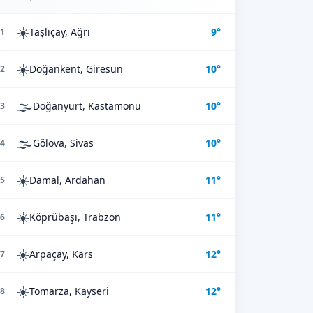
☀️
Taşlıçay, Ağrı
9°
1
☀️
Doğankent, Giresun
10°
2
🌫️
Doğanyurt, Kastamonu
10°
3
🌫️
Gölova, Sivas
10°
4
☀️
Damal, Ardahan
11°
5
☀️
Köprübaşı, Trabzon
11°
6
☀️
Arpaçay, Kars
12°
7
☀️
Tomarza, Kayseri
12°
8