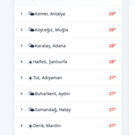
🌤️
Kemer, Antalya
29°
1
🌤️
Köyceğiz, Muğla
29°
2
🌤️
Karataş, Adana
28°
3
☀️
Halfeti, Şanlıurfa
28°
4
☀️
Tut, Adıyaman
27°
5
🌤️
Buharkent, Aydın
27°
6
🌤️
Samandağ, Hatay
27°
7
☀️
Derik, Mardin
27°
8