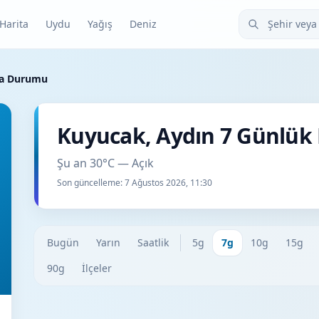
Şehir veya ilçe
Harita
Uydu
Yağış
Deniz
va Durumu
Kuyucak, Aydın 7 Günlü
Şu an 30°C — Açık
Son güncelleme:
7 Ağustos 2026, 11:30
Bugün
Yarın
Saatlik
5g
7g
10g
15g
90g
İlçeler