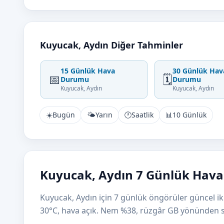
Kuyucak, Aydın Diğer Tahminler
15 Günlük Hava
30 Günlük Hav
📅
🗓️
Durumu
Durumu
Kuyucak, Aydın
Kuyucak, Aydın
☀️
Bugün
🌤️
Yarın
🕐
Saatlik
📊
10 Günlük
Kuyucak, Aydın 7 Günlük Hava
Kuyucak, Aydın için 7 günlük öngörüler güncel ikl
30°C, hava açık. Nem %38, rüzgâr GB yönünden s