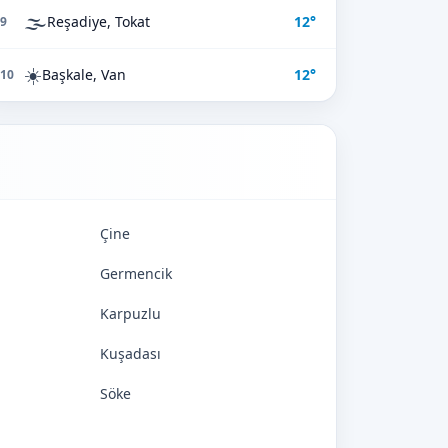
🌫️
Reşadiye, Tokat
12°
9
☀️
Başkale, Van
12°
10
Çine
Germencik
Karpuzlu
Kuşadası
Söke