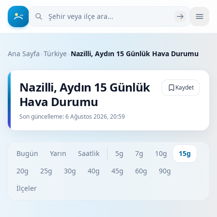
Şehir veya ilçe ara
Ana Sayfa
›
Türkiye
›
Nazilli, Aydın 15 Günlük Hava Durumu
Nazilli, Aydın 15 Günlük
Kaydet
Hava Durumu
Son güncelleme:
6 Ağustos 2026, 20:59
Bugün
Yarın
Saatlik
5g
7g
10g
15g
20g
25g
30g
40g
45g
60g
90g
İlçeler