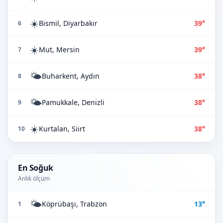
☀️
Bismil, Diyarbakır
39°
6
☀️
Mut, Mersin
39°
7
🌤️
Buharkent, Aydın
38°
8
🌤️
Pamukkale, Denizli
38°
9
☀️
Kurtalan, Siirt
38°
10
En Soğuk
Anlık ölçüm
🌤️
Köprübaşı, Trabzon
13°
1