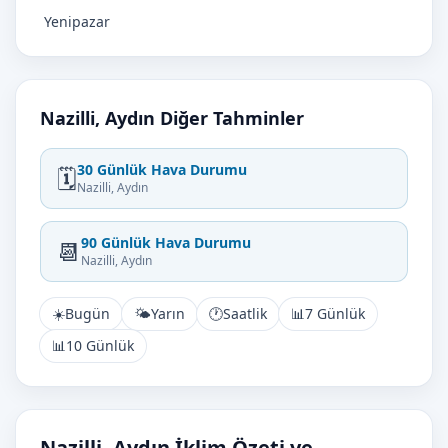
Yenipazar
Nazilli, Aydın Diğer Tahminler
30 Günlük Hava Durumu
🗓️
Nazilli, Aydın
90 Günlük Hava Durumu
📆
Nazilli, Aydın
☀️
Bugün
🌤️
Yarın
🕐
Saatlik
📊
7 Günlük
📊
10 Günlük
Nazilli, Aydın İklim Özeti ve