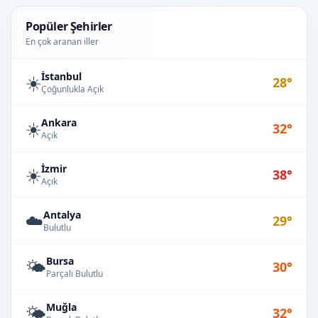
Popüler Şehirler
En çok aranan iller
İstanbul
☀️
28°
Çoğunlukla Açık
Ankara
☀️
32°
Açık
İzmir
☀️
38°
Açık
Antalya
☁️
29°
Bulutlu
Bursa
🌤️
30°
Parçalı Bulutlu
Muğla
🌤️
32°