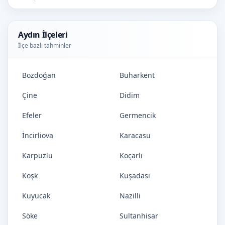
Aydın İlçeleri
İlçe bazlı tahminler
Bozdoğan
Buharkent
Çine
Didim
Efeler
Germencik
İncirliova
Karacasu
Karpuzlu
Koçarlı
Köşk
Kuşadası
Kuyucak
Nazilli
Söke
Sultanhisar