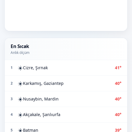
En Sıcak
Anlık ölçüm
☀️
Cizre, Şırnak
41°
1
☀️
Karkamış, Gaziantep
40°
2
☀️
Nusaybin, Mardin
40°
3
☀️
Akçakale, Şanlıurfa
40°
4
☀️
Batman
39°
5