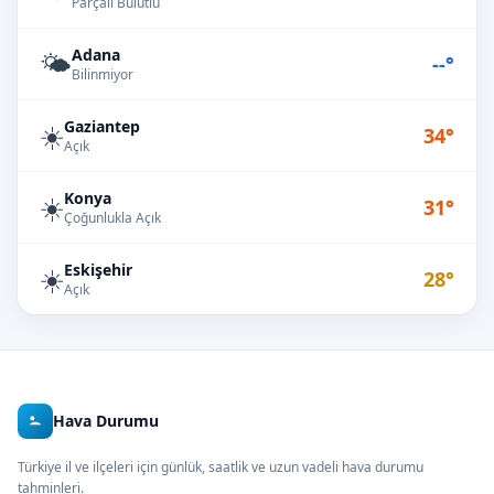
Parçalı Bulutlu
Adana
🌤️
--°
Bilinmiyor
Gaziantep
☀️
34°
Açık
Konya
☀️
31°
Çoğunlukla Açık
Eskişehir
☀️
28°
Açık
Hava Durumu
Türkiye il ve ilçeleri için günlük, saatlik ve uzun vadeli hava durumu
tahminleri.