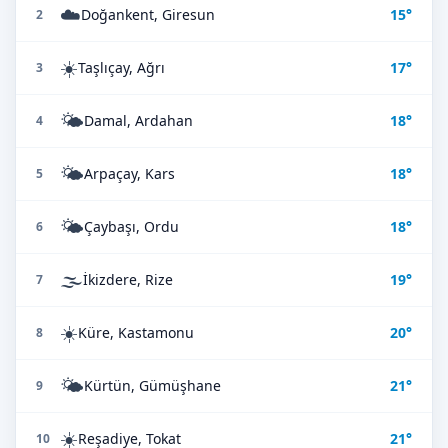
☁️
Doğankent, Giresun
15°
2
☀️
Taşlıçay, Ağrı
17°
3
🌤️
Damal, Ardahan
18°
4
🌤️
Arpaçay, Kars
18°
5
🌤️
Çaybaşı, Ordu
18°
6
🌫️
İkizdere, Rize
19°
7
☀️
Küre, Kastamonu
20°
8
🌤️
Kürtün, Gümüşhane
21°
9
☀️
Reşadiye, Tokat
21°
10