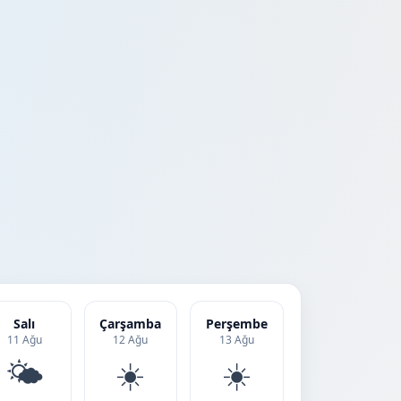
Salı
Çarşamba
Perşembe
11 Ağu
12 Ağu
13 Ağu
🌤️
☀️
☀️