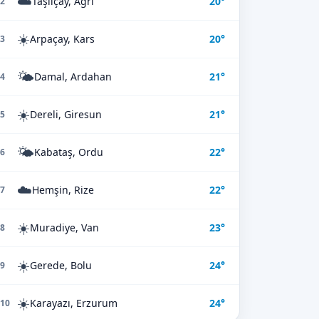
☁️
Taşlıçay, Ağrı
20°
2
☀️
Arpaçay, Kars
20°
3
🌤️
Damal, Ardahan
21°
4
☀️
Dereli, Giresun
21°
5
🌤️
Kabataş, Ordu
22°
6
☁️
Hemşin, Rize
22°
7
☀️
Muradiye, Van
23°
8
☀️
Gerede, Bolu
24°
9
☀️
Karayazı, Erzurum
24°
10