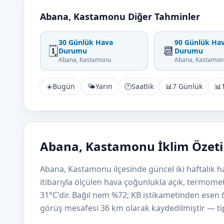
Abana, Kastamonu Diğer Tahminler
30 Günlük Hava
90 Günlük Ha
🗓️
📆
Durumu
Durumu
Abana, Kastamonu
Abana, Kastamon
☀️
Bugün
🌤️
Yarın
🕐
Saatlik
📊
7 Günlük
📊
Abana, Kastamonu İklim Özeti
Abana, Kastamonu ilçesinde güncel iki haftalık 
itibarıyla ölçülen hava çoğunlukla açık, termome
31°C'dir. Bağıl nem %72; KB istikametinden esen
görüş mesafesi 36 km olarak kaydedilmiştir — tipik