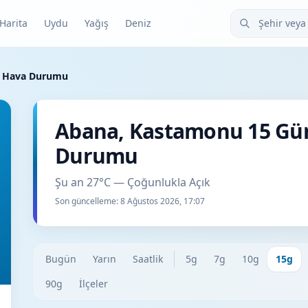
Şehir veya ilçe
Harita
Uydu
Yağış
Deniz
k Hava Durumu
Abana, Kastamonu 15 Gü
Durumu
Şu an 27°C — Çoğunlukla Açık
Son güncelleme:
8 Ağustos 2026, 17:07
Bugün
Yarın
Saatlik
5g
7g
10g
15g
90g
İlçeler