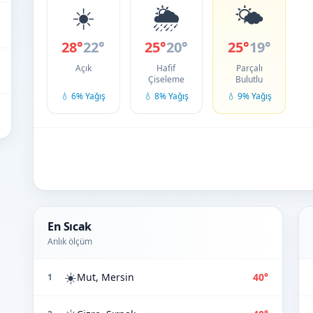
☀️
🌦️
🌤️
28°
22°
25°
20°
25°
19°
Açık
Hafif
Parçalı
Çiseleme
Bulutlu
💧 6% Yağış
💧 8% Yağış
💧 9% Yağış
En Sıcak
Anlık ölçüm
☀️
Mut, Mersin
40°
1