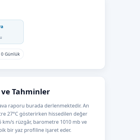
va
u
10 Günlük
 ve Tahminler
hava raporu burada derlenmektedir. An
tre 27°C gösterirken hissedilen değer
 6 km/s rüzgâr, barometre 1010 mb ve
 bir yaz profiline işaret eder.