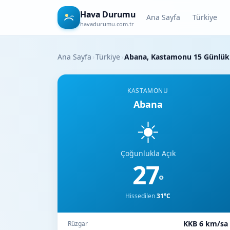
Hava Durumu
Ana Sayfa
Türkiye
havadurumu.com.tr
Ana Sayfa
›
Türkiye
›
Abana, Kastamonu 15 Günlü
KASTAMONU
Abana
☀️
Çoğunlukla Açık
27
°
Hissedilen
31°C
KKB 6 km/sa
Rüzgar