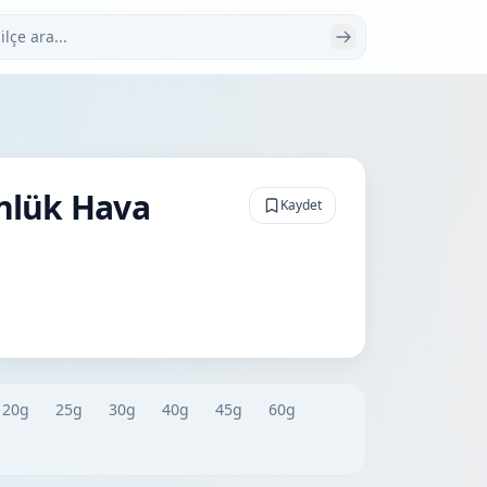
 ara
nlük Hava
Kaydet
20g
25g
30g
40g
45g
60g