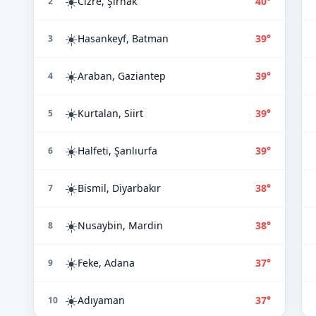
☀️
Cizre, Şırnak
40°
2
☀️
Hasankeyf, Batman
39°
3
☀️
Araban, Gaziantep
39°
4
☀️
Kurtalan, Siirt
39°
5
☀️
Halfeti, Şanlıurfa
39°
6
☀️
Bismil, Diyarbakır
38°
7
☀️
Nusaybin, Mardin
38°
8
☀️
Feke, Adana
37°
9
☀️
Adıyaman
37°
10