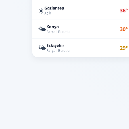
Gaziantep
☀️
36°
Açık
Konya
🌤️
30°
Parçalı Bulutlu
Eskişehir
🌤️
29°
Parçalı Bulutlu