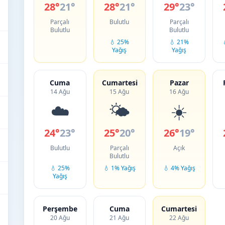
28°
21°
28°
21°
29°
23°
Parçalı
Bulutlu
Parçalı
Bulutlu
Bulutlu
💧 25%
💧 21%
Yağış
Yağış
Cuma
Cumartesi
Pazar
14 Ağu
15 Ağu
16 Ağu
☁️
🌤️
☀️
24°
23°
25°
20°
26°
19°
Bulutlu
Parçalı
Açık
Bulutlu
💧 25%
💧 1% Yağış
💧 4% Yağış
Yağış
Perşembe
Cuma
Cumartesi
20 Ağu
21 Ağu
22 Ağu