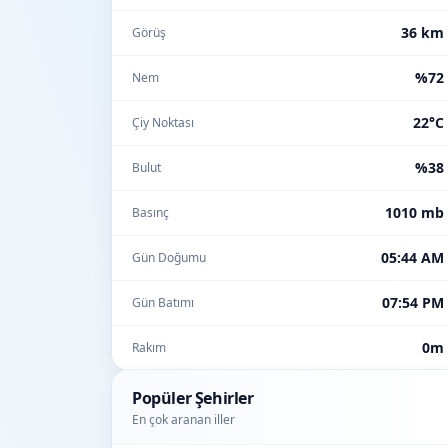
36 km
Görüş
%72
Nem
22°C
Çiy Noktası
%38
Bulut
1010 mb
Basınç
05:44 AM
Gün Doğumu
07:54 PM
Gün Batımı
0m
Rakım
Popüler Şehirler
En çok aranan iller