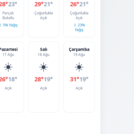
28°
23°
29°
21°
26°
21°
Parçalı
Çoğunlukla
Çoğunlukla
Bulutlu
Açık
Açık
💧 5% Yağış
💧 23%
Yağış
Pazartesi
Salı
Çarşamba
17 Ağu
18 Ağu
19 Ağu
☀️
☀️
☀️
26°
18°
28°
19°
31°
19°
Açık
Açık
Açık