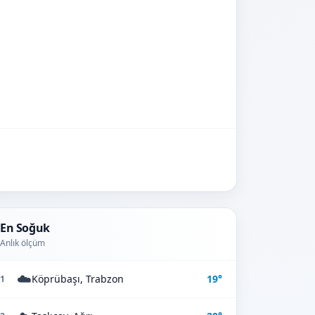
En Soğuk
Anlık ölçüm
☁️
Köprübaşı, Trabzon
19°
1