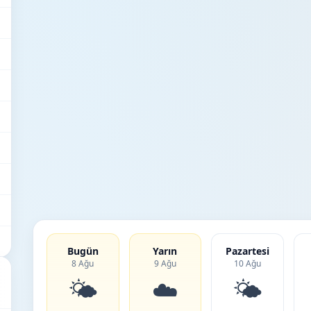
Bugün
Yarın
Pazartesi
8 Ağu
9 Ağu
10 Ağu
🌤️
☁️
🌤️