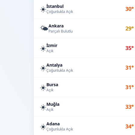
İstanbul
☀️
30°
Çoğunlukla Açık
Ankara
🌤️
29°
Parçalı Bulutlu
İzmir
☀️
35°
Açık
Antalya
☀️
31°
Çoğunlukla Açık
Bursa
☀️
31°
Açık
Muğla
☀️
33°
Açık
Adana
☀️
34°
Çoğunlukla Açık