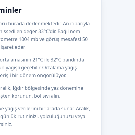
hminler
aporu burada derlenmektedir. An itibarıyla
issedilen değer 33°C'dir. Bağıl nem
arometre 1004 mb ve görüş mesafesi 50
işaret eder.
z ortalamasının 21°C ile 32°C bandında
n yağışlı geçebilir. Ortalama yağış
verişli bir dönem öngörülüyor.
ralık, Iğdır bölgesinde yaz dönemine
ten korunun, bol sıvı alın.
e yağış verilerini bir arada sunar. Aralık,
; günlük rutininizi, yolculuğunuzu veya
siniz.