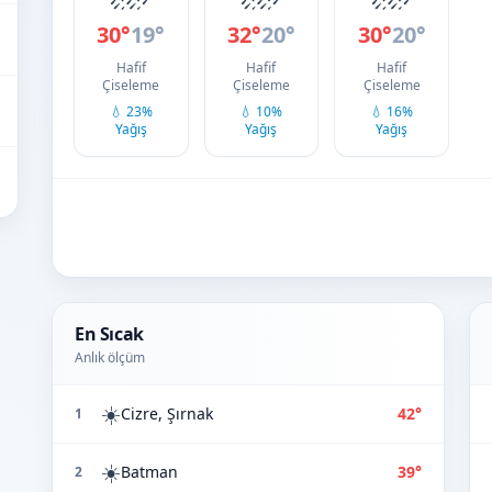
30°
19°
32°
20°
30°
20°
Hafif
Hafif
Hafif
Çiseleme
Çiseleme
Çiseleme
💧 23%
💧 10%
💧 16%
Yağış
Yağış
Yağış
En Sıcak
Anlık ölçüm
☀️
Cizre, Şırnak
42°
1
☀️
Batman
39°
2