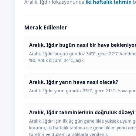
Aralık, Iğdır lokasyonunda
iki haftalık tahmin
b
Merak Edilenler
Aralık, Iğdır bugün nasıl bir hava bekleniyo
Aralık, Iğdır bugün gündüz 34°C, gece 22°C bandında
%0. Anlık ölçüm: 34°C, açık.
Aralık, Iğdır yarın hava nasıl olacak?
Aralık, Iğdır yarın gündüz 35°C, gece 21°C. Hava par
Aralık, Iğdır tahminlerinin doğruluk düzeyi 
Aralık, Iğdır için ilk üç gün genellikle yüksek uyum g
korunur, iki haftalık tabloda ise genel iklim yönü öne
türetilir ve düzenli aralıklarla yenilenir.