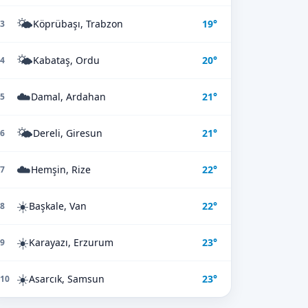
🌤️
Köprübaşı, Trabzon
19°
3
🌤️
Kabataş, Ordu
20°
4
☁️
Damal, Ardahan
21°
5
🌤️
Dereli, Giresun
21°
6
☁️
Hemşin, Rize
22°
7
☀️
Başkale, Van
22°
8
☀️
Karayazı, Erzurum
23°
9
☀️
Asarcık, Samsun
23°
10