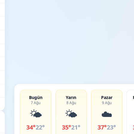
Bugün
Yarın
Pazar
7 Ağu
8 Ağu
9 Ağu
🌤️
🌤️
☁️
34°
22°
35°
21°
37°
23°