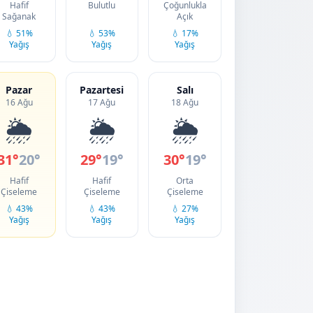
Hafif
Bulutlu
Çoğunlukla
Sağanak
Açık
💧 51%
💧 53%
💧 17%
Yağış
Yağış
Yağış
Pazar
Pazartesi
Salı
16 Ağu
17 Ağu
18 Ağu
🌦️
🌦️
🌦️
31°
20°
29°
19°
30°
19°
Hafif
Hafif
Orta
Çiseleme
Çiseleme
Çiseleme
💧 43%
💧 43%
💧 27%
Yağış
Yağış
Yağış