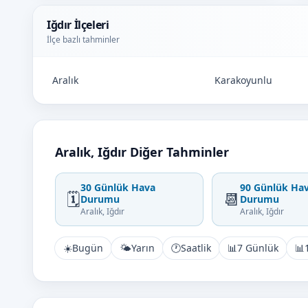
Iğdır İlçeleri
İlçe bazlı tahminler
Aralık
Karakoyunlu
Aralık, Iğdır Diğer Tahminler
30 Günlük Hava
90 Günlük Ha
🗓️
📆
Durumu
Durumu
Aralık, Iğdır
Aralık, Iğdır
☀️
Bugün
🌤️
Yarın
🕐
Saatlik
📊
7 Günlük
📊