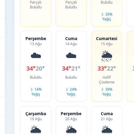
Parçalı
Parçalı
Bulutlu
Bulutlu
Bulutlu
💧 26%
Yağış
Perşembe
Cuma
Cumartesi
13 Ağu
14 Ağu
15 Ağu
☁️
☁️
🌦️
34°
20°
34°
21°
33°
22°
Bulutlu
Bulutlu
Hafif
Çiseleme
💧 14%
💧 24%
💧 39%
Yağış
Yağış
Yağış
Çarşamba
Perşembe
Cuma
19 Ağu
20 Ağu
21 Ağu
🌦️
🌦️
🌦️