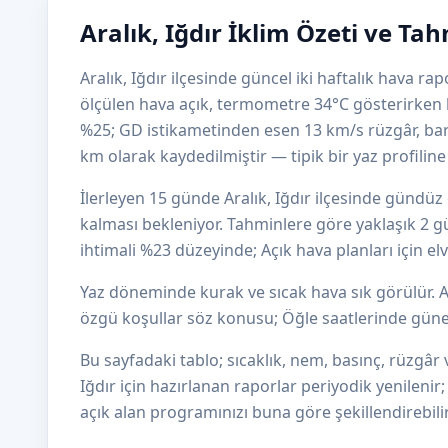
Aralık, Iğdır İklim Özeti ve Ta
Aralık, Iğdır ilçesinde güncel iki haftalık hava r
ölçülen hava açık, termometre 34°C gösterirken h
%25; GD istikametinden esen 13 km/s rüzgâr, b
km olarak kaydedilmiştir — tipik bir yaz profiline 
İlerleyen 15 günde Aralık, Iğdır ilçesinde gündü
kalması bekleniyor. Tahminlere göre yaklaşık 2 gü
ihtimali %23 düzeyinde; Açık hava planları için el
Yaz döneminde kurak ve sıcak hava sık görülür. A
özgü koşullar söz konusu; Öğle saatlerinde güneş
Bu sayfadaki tablo; sıcaklık, nem, basınç, rüzgâr v
Iğdır için hazırlanan raporlar periyodik yenilenir
açık alan programınızı buna göre şekillendirebilir