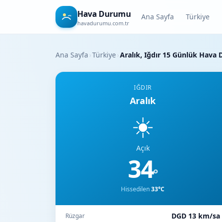
Hava Durumu
Ana Sayfa
Türkiye
havadurumu.com.tr
Ana Sayfa
›
Türkiye
›
Aralık, Iğdır 15 Günlük Hava
IĞDIR
Aralık
☀️
Açık
34
°
Hissedilen
33°C
DGD 13 km/sa
Rüzgar