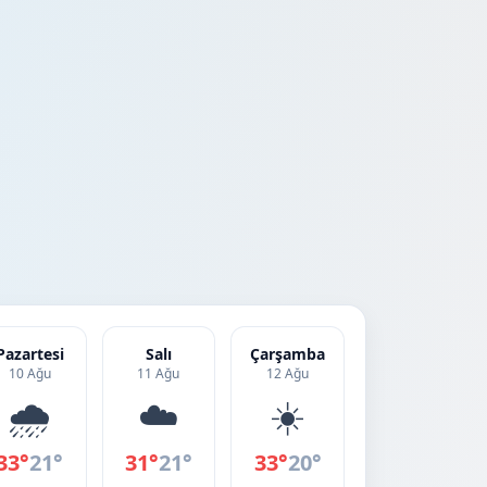
Pazartesi
Salı
Çarşamba
10 Ağu
11 Ağu
12 Ağu
🌧️
☁️
☀️
33°
21°
31°
21°
33°
20°