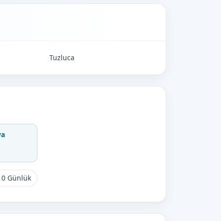
Tuzluca
va
10 Günlük