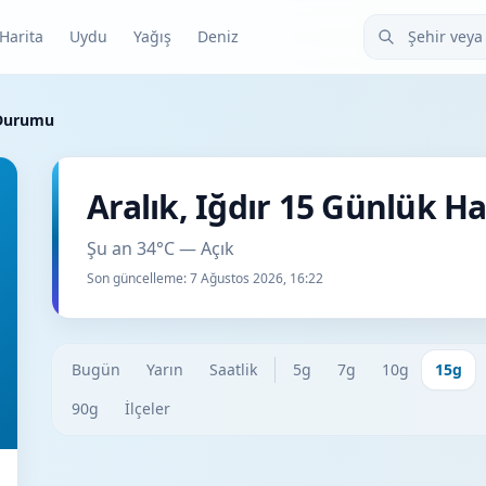
Şehir veya ilçe
Harita
Uydu
Yağış
Deniz
 Durumu
Aralık, Iğdır 15 Günlük 
Şu an 34°C — Açık
Son güncelleme:
7 Ağustos 2026, 16:22
Bugün
Yarın
Saatlik
5g
7g
10g
15g
90g
İlçeler