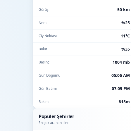
50 km
Görüş
%25
Nem
11°C
Çiy Noktası
%35
Bulut
1004 mb
Basınç
05:06 AM
Gün Doğumu
07:09 PM
Gün Batımı
815m
Rakım
Popüler Şehirler
En çok aranan iller