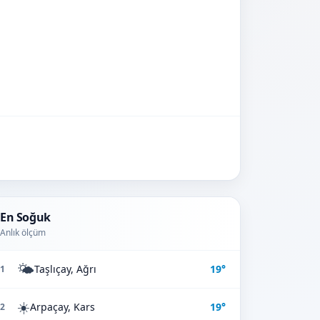
En Soğuk
Anlık ölçüm
🌤️
Taşlıçay, Ağrı
19°
1
☀️
Arpaçay, Kars
19°
2