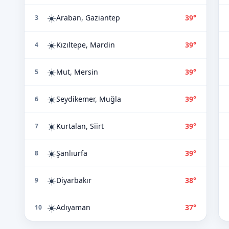
☀️
Araban, Gaziantep
39°
3
☀️
Kızıltepe, Mardin
39°
4
☀️
Mut, Mersin
39°
5
☀️
Seydikemer, Muğla
39°
6
☀️
Kurtalan, Siirt
39°
7
☀️
Şanlıurfa
39°
8
☀️
Diyarbakır
38°
9
☀️
Adıyaman
37°
10