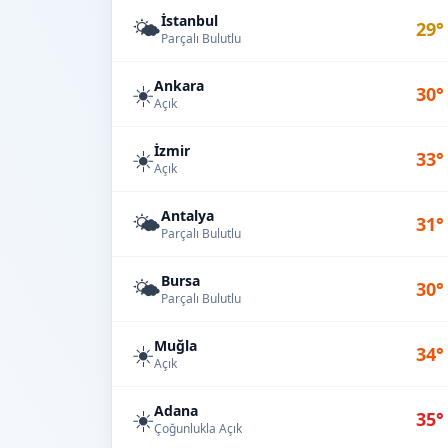
İstanbul
🌤️
29°
Parçalı Bulutlu
Ankara
☀️
30°
Açık
İzmir
☀️
33°
Açık
Antalya
🌤️
31°
Parçalı Bulutlu
Bursa
🌤️
30°
Parçalı Bulutlu
Muğla
☀️
34°
Açık
Adana
☀️
35°
Çoğunlukla Açık