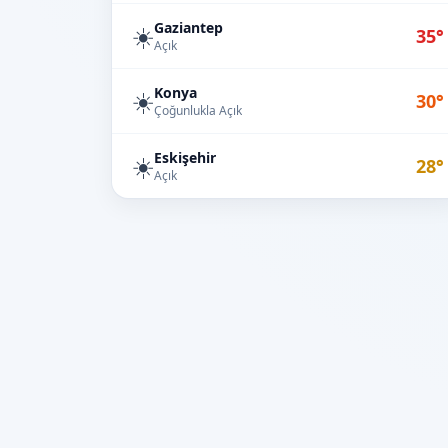
Gaziantep
☀️
35°
Açık
Konya
☀️
30°
Çoğunlukla Açık
Eskişehir
☀️
28°
Açık