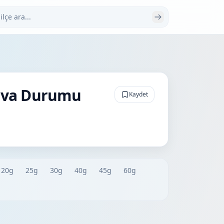
 ara
Hava Durumu
Kaydet
20g
25g
30g
40g
45g
60g