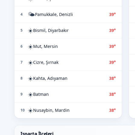
🌤️
Pamukkale, Denizli
39°
4
☀️
Bismil, Diyarbakır
39°
5
☀️
Mut, Mersin
39°
6
☀️
Cizre, Şırnak
39°
7
☀️
Kahta, Adıyaman
38°
8
☀️
Batman
38°
9
☀️
Nusaybin, Mardin
38°
10
Isparta İlçeleri