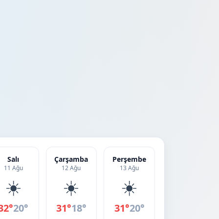
Salı
Çarşamba
Perşembe
11 Ağu
12 Ağu
13 Ağu
☀️
☀️
☀️
32°
20°
31°
18°
31°
20°