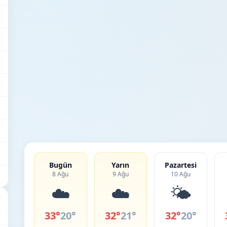
Bugün
Yarın
Pazartesi
8 Ağu
9 Ağu
10 Ağu
☁️
☁️
🌤️
33°
20°
32°
21°
32°
20°