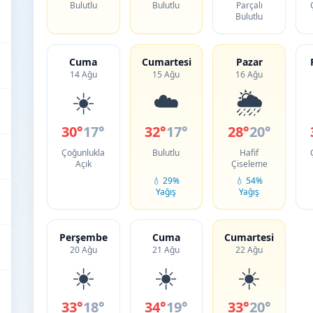
Bulutlu
Bulutlu
Parçalı
Bulutlu
Cuma
Cumartesi
Pazar
14 Ağu
15 Ağu
16 Ağu
☀️
☁️
🌦️
30°
17°
32°
17°
28°
20°
Çoğunlukla
Bulutlu
Hafif
Açık
Çiseleme
💧 29%
💧 54%
Yağış
Yağış
Perşembe
Cuma
Cumartesi
20 Ağu
21 Ağu
22 Ağu
☀️
☀️
☀️
33°
18°
34°
19°
33°
20°