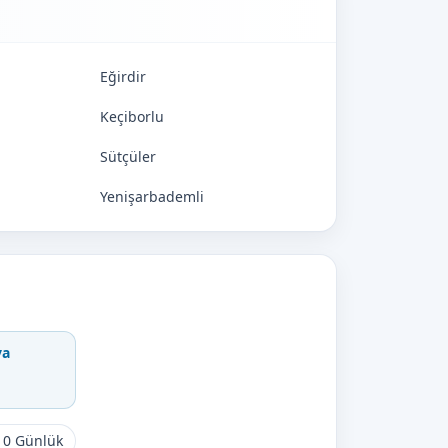
Eğirdir
Keçiborlu
Sütçüler
Yenişarbademli
va
10 Günlük