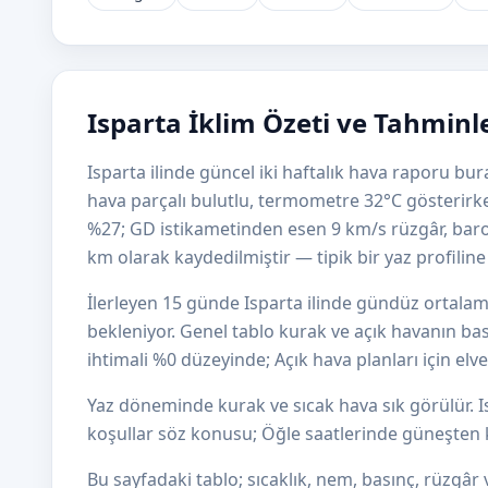
Isparta İklim Özeti ve Tahminl
Isparta ilinde güncel iki haftalık hava raporu bur
hava parçalı bulutlu, termometre 32°C gösterirke
%27; GD istikametinden esen 9 km/s rüzgâr, ba
km olarak kaydedilmiştir — tipik bir yaz profiline 
İlerleyen 15 günde Isparta ilinde gündüz ortalam
bekleniyor. Genel tablo kurak ve açık havanın bas
ihtimali %0 düzeyinde; Açık hava planları için elv
Yaz döneminde kurak ve sıcak hava sık görülür.
koşullar söz konusu; Öğle saatlerinde güneşten k
Bu sayfadaki tablo; sıcaklık, nem, basınç, rüzgâr v