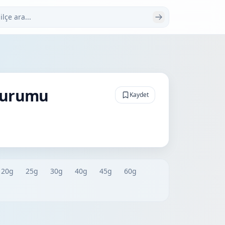
 ara
 Durumu
Kaydet
20g
25g
30g
40g
45g
60g