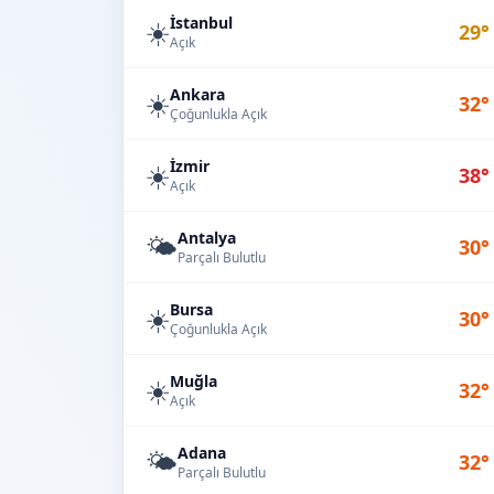
İstanbul
☀️
29°
Açık
Ankara
☀️
32°
Çoğunlukla Açık
İzmir
☀️
38°
Açık
Antalya
🌤️
30°
Parçalı Bulutlu
Bursa
☀️
30°
Çoğunlukla Açık
Muğla
☀️
32°
Açık
Adana
🌤️
32°
Parçalı Bulutlu