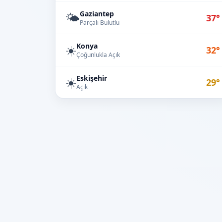
Gaziantep
🌤️
37°
Parçalı Bulutlu
Konya
☀️
32°
Çoğunlukla Açık
Eskişehir
☀️
29°
Açık