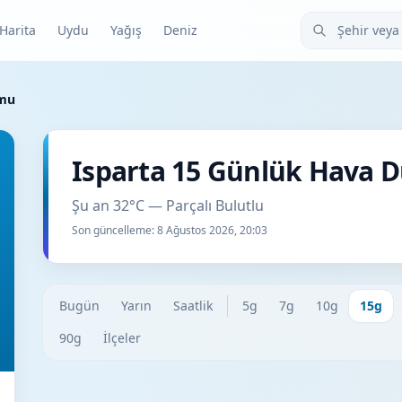
Şehir veya ilçe
Harita
Uydu
Yağış
Deniz
umu
Isparta 15 Günlük Hava
Şu an 32°C — Parçalı Bulutlu
Son güncelleme:
8 Ağustos 2026, 20:03
Bugün
Yarın
Saatlik
5g
7g
10g
15g
90g
İlçeler