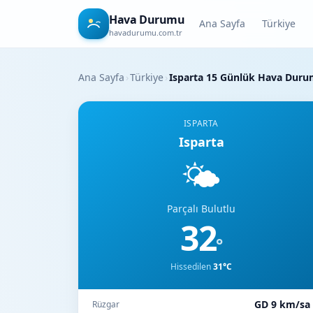
Hava Durumu
Ana Sayfa
Türkiye
havadurumu.com.tr
Ana Sayfa
›
Türkiye
›
Isparta 15 Günlük Hava Dur
ISPARTA
Isparta
🌤️
Parçalı Bulutlu
32
°
Hissedilen
31°C
GD 9 km/sa
Rüzgar