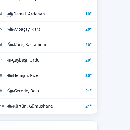
🌧️
Damal, Ardahan
19°
4
🌤️
Arpaçay, Kars
20°
5
🌤️
Küre, Kastamonu
20°
6
☀️
Çaybaşı, Ordu
20°
7
☁️
Hemşin, Rize
20°
8
🌤️
Gerede, Bolu
21°
9
☁️
Kürtün, Gümüşhane
21°
10