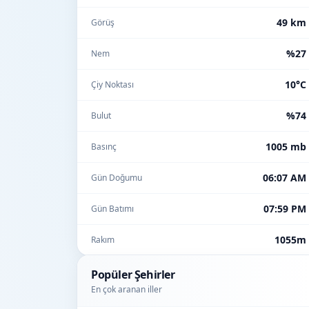
49 km
Görüş
%27
Nem
10°C
Çiy Noktası
%74
Bulut
1005 mb
Basınç
06:07 AM
Gün Doğumu
07:59 PM
Gün Batımı
1055m
Rakım
Popüler Şehirler
En çok aranan iller