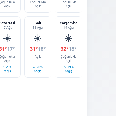
Çoğunlukla
Çoğunlukla
Çoğunlukla
Açık
Açık
Açık
Pazartesi
Salı
Çarşamba
17 Ağu
18 Ağu
19 Ağu
☀️
☀️
☀️
31°
17°
31°
18°
32°
18°
Çoğunlukla
Açık
Çoğunlukla
Açık
Açık
💧 29%
💧 20%
💧 19%
Yağış
Yağış
Yağış