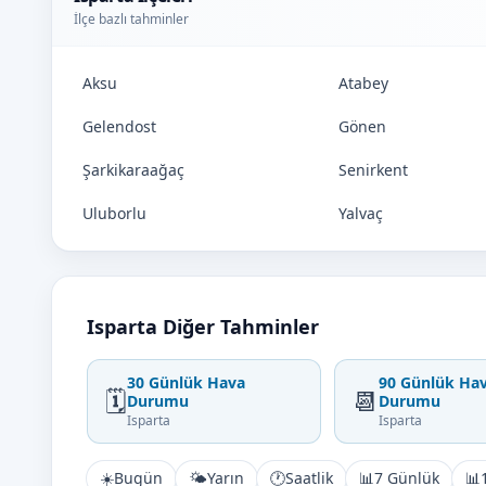
İlçe bazlı tahminler
Aksu
Atabey
Gelendost
Gönen
Şarkikaraağaç
Senirkent
Uluborlu
Yalvaç
Isparta Diğer Tahminler
30 Günlük Hava
90 Günlük Ha
🗓️
📆
Durumu
Durumu
Isparta
Isparta
☀️
Bugün
🌤️
Yarın
🕐
Saatlik
📊
7 Günlük
📊