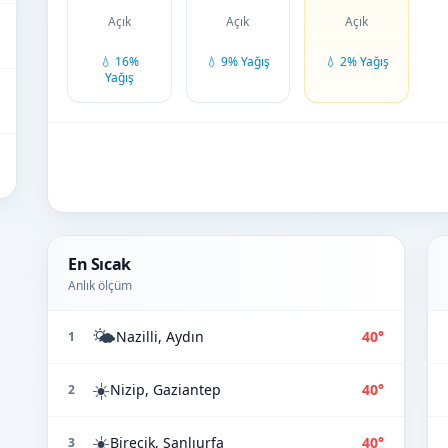
Açık
Açık
Açık
💧 16%
💧 9% Yağış
💧 2% Yağış
Yağış
En Sıcak
Anlık ölçüm
🌤️
Nazilli, Aydın
40°
1
☀️
Nizip, Gaziantep
40°
2
☀️
Birecik, Şanlıurfa
40°
3