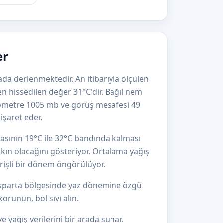
er
ada derlenmektedir. An itibarıyla ölçülen
n hissedilen değer 31°C'dir. Bağıl nem
rometre 1005 mb ve görüş mesafesi 49
işaret eder.
asının 19°C ile 32°C bandında kalması
kın olacağını gösteriyor. Ortalama yağış
erişli bir dönem öngörülüyor.
 Isparta bölgesinde yaz dönemine özgü
orunun, bol sıvı alın.
e yağış verilerini bir arada sunar.