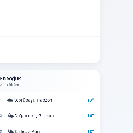
En Soğuk
Anlık ölçüm
☁️
Köprübaşı, Trabzon
13°
1
🌤️
Doğankent, Giresun
16°
2
🌤️
Taşlıçay, Ağrı
18°
3