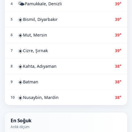
🌤️
Pamukkale, Denizli
39°
4
☀️
Bismil, Diyarbakır
39°
5
☀️
Mut, Mersin
39°
6
☀️
Cizre, Şırnak
39°
7
☀️
Kahta, Adıyaman
38°
8
☀️
Batman
38°
9
☀️
Nusaybin, Mardin
38°
10
En Soğuk
Anlık ölçüm