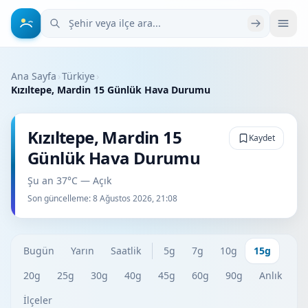
Şehir veya ilçe ara
Ana Sayfa
›
Türkiye
›
Kızıltepe, Mardin 15 Günlük Hava Durumu
Kızıltepe, Mardin 15
Kaydet
Günlük Hava Durumu
Şu an 37°C — Açık
Son güncelleme:
8 Ağustos 2026, 21:08
Bugün
Yarın
Saatlik
5g
7g
10g
15g
20g
25g
30g
40g
45g
60g
90g
Anlık
İlçeler