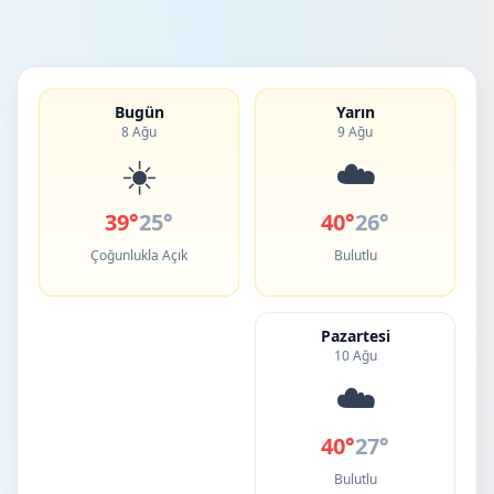
Bugün
Yarın
8 Ağu
9 Ağu
☀️
☁️
39°
25°
40°
26°
Çoğunlukla Açık
Bulutlu
Pazartesi
10 Ağu
☁️
40°
27°
Bulutlu