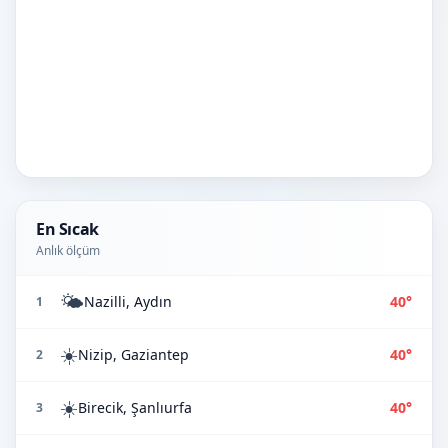
En Sıcak
Anlık ölçüm
🌤️
Nazilli, Aydın
40°
1
☀️
Nizip, Gaziantep
40°
2
☀️
Birecik, Şanlıurfa
40°
3