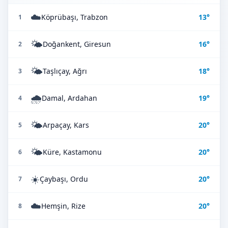
☁️
Köprübaşı, Trabzon
13°
1
🌤️
Doğankent, Giresun
16°
2
🌤️
Taşlıçay, Ağrı
18°
3
🌧️
Damal, Ardahan
19°
4
🌤️
Arpaçay, Kars
20°
5
🌤️
Küre, Kastamonu
20°
6
☀️
Çaybaşı, Ordu
20°
7
☁️
Hemşin, Rize
20°
8