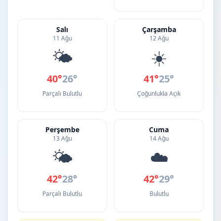
Salı
Çarşamba
11 Ağu
12 Ağu
🌤️
☀️
40°
26°
41°
25°
Parçalı Bulutlu
Çoğunlukla Açık
Perşembe
Cuma
13 Ağu
14 Ağu
🌤️
☁️
42°
28°
42°
29°
Parçalı Bulutlu
Bulutlu