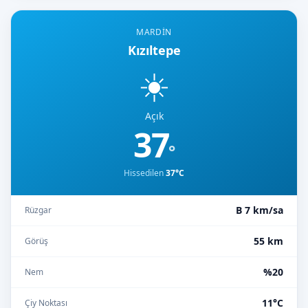
MARDIN
Kızıltepe
☀️
Açık
37
°
Hissedilen
37°C
B 7 km/sa
Rüzgar
55 km
Görüş
%20
Nem
11°C
Çiy Noktası