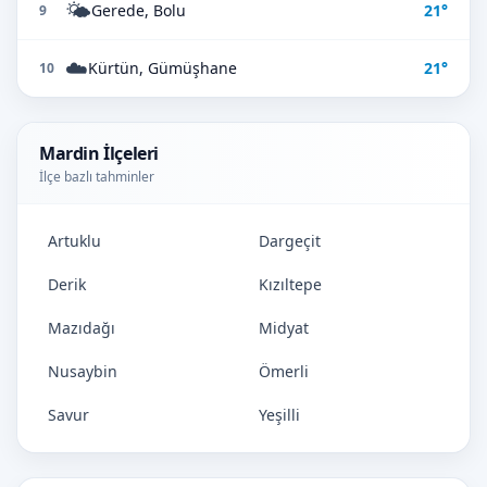
🌤️
Gerede, Bolu
21°
9
☁️
Kürtün, Gümüşhane
21°
10
Mardin İlçeleri
İlçe bazlı tahminler
Artuklu
Dargeçit
Derik
Kızıltepe
Mazıdağı
Midyat
Nusaybin
Ömerli
Savur
Yeşilli