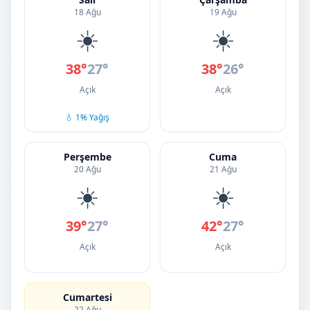
18 Ağu
19 Ağu
☀️
☀️
38°
27°
38°
26°
Açık
Açık
💧 1% Yağış
Perşembe
Cuma
20 Ağu
21 Ağu
☀️
☀️
39°
27°
42°
27°
Açık
Açık
Cumartesi
22 Ağu