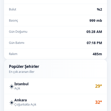
%2
Bulut
999 mb
Basınç
05:28 AM
Gün Doğumu
07:18 PM
Gün Batımı
485m
Rakım
Popüler Şehirler
En çok aranan iller
İstanbul
☀️
29°
Açık
Ankara
☀️
32°
Çoğunlukla Açık