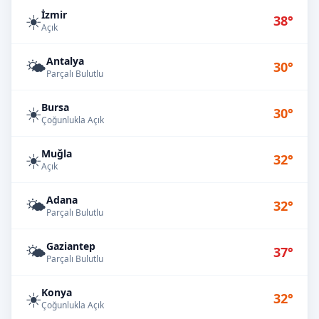
İzmir
☀️
38°
Açık
Antalya
🌤️
30°
Parçalı Bulutlu
Bursa
☀️
30°
Çoğunlukla Açık
Muğla
☀️
32°
Açık
Adana
🌤️
32°
Parçalı Bulutlu
Gaziantep
🌤️
37°
Parçalı Bulutlu
Konya
☀️
32°
Çoğunlukla Açık