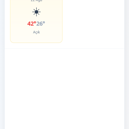
☀️
42°
26°
Açık