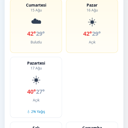
Cumartesi
Pazar
15 Ağu
16 Ağu
☁️
☀️
42°
29°
42°
29°
Bulutlu
Açık
Pazartesi
17 Ağu
☀️
40°
27°
Açık
💧 2% Yağış
Salı
Çarşamba