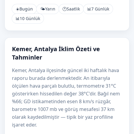
☀️
Bugün
🌤️
Yarın
🕐
Saatlik
📊
7 Günlük
📊
10 Günlük
Kemer, Antalya İklim Özeti ve
Tahminler
Kemer, Antalya ilçesinde güncel iki haftalık hava
raporu burada derlenmektedir. An itibarıyla
ölçülen hava parçalı bulutlu, termometre 31°C
gösterirken hissedilen değer 38°C'dir. Bağıl nem
%66; GD istikametinden esen 8 km/s rüzgâr,
barometre 1007 mb ve görüş mesafesi 37 km
olarak kaydedilmiştir — tipik bir yaz profiline
işaret eder.