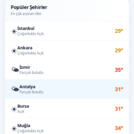
Popüler Şehirler
En çok aranan iller
İstanbul
☀️
29°
Çoğunlukla Açık
Ankara
☀️
29°
Çoğunlukla Açık
İzmir
🌤️
35°
Parçalı Bulutlu
Antalya
🌤️
31°
Parçalı Bulutlu
Bursa
☀️
31°
Açık
Muğla
☀️
34°
Çoğunlukla Açık