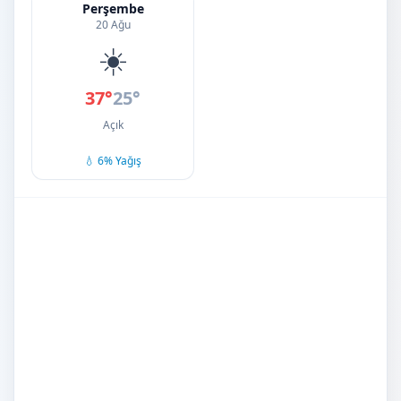
Perşembe
20 Ağu
☀️
37°
25°
Açık
💧 6% Yağış