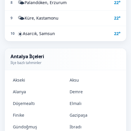
🌤️
Palandöken, Erzurum
22°
8
🌤️
Küre, Kastamonu
22°
9
☀️
Asarcık, Samsun
22°
10
Antalya İlçeleri
İlçe bazlı tahminler
Akseki
Aksu
Alanya
Demre
Döşemealtı
Elmalı
Finike
Gazipaşa
Gündoğmuş
İbradı