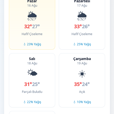
Pazar
Pazartesi
16 Ağu
17 Ağu
🌦️
🌦️
32°
27°
33°
26°
Hafif Çiseleme
Hafif Çiseleme
💧 23% Yağış
💧 25% Yağış
Salı
Çarşamba
18 Ağu
19 Ağu
🌤️
☀️
31°
25°
35°
24°
Parçalı Bulutlu
Açık
💧 22% Yağış
💧 10% Yağış