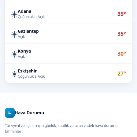
Adana
☀️
35°
Çoğunlukla Açık
Gaziantep
☀️
35°
Açık
Konya
☀️
30°
Açık
Eskişehir
☀️
27°
Çoğunlukla Açık
Hava Durumu
Türkiye il ve ilçeleri için günlük, saatlik ve uzun vadeli hava durumu
tahminleri.