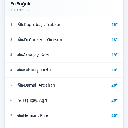
En Soğuk
Anlık ölçüm
🌤️
Köprübaşı, Trabzon
15°
1
🌤️
Doğankent, Giresun
18°
2
☁️
Arpaçay, Kars
19°
3
☁️
Kabataş, Ordu
19°
4
🌤️
Damal, Ardahan
20°
5
☀️
Taşlıçay, Ağrı
20°
6
☁️
Hemşin, Rize
20°
7