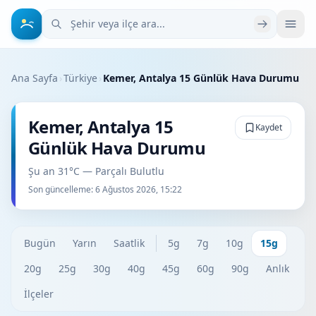
Şehir veya ilçe ara
Ana Sayfa
›
Türkiye
›
Kemer, Antalya 15 Günlük Hava Durumu
Kemer, Antalya 15
Kaydet
Günlük Hava Durumu
Şu an 31°C — Parçalı Bulutlu
Son güncelleme:
6 Ağustos 2026, 15:22
Bugün
Yarın
Saatlik
5g
7g
10g
15g
20g
25g
30g
40g
45g
60g
90g
Anlık
İlçeler