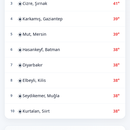
☀️
Cizre, Şırnak
41°
3
☀️
Karkamış, Gaziantep
39°
4
☀️
Mut, Mersin
39°
5
☀️
Hasankeyf, Batman
38°
6
☀️
Diyarbakır
38°
7
☀️
Elbeyli, Kilis
38°
8
☀️
Seydikemer, Muğla
38°
9
☀️
Kurtalan, Siirt
38°
10