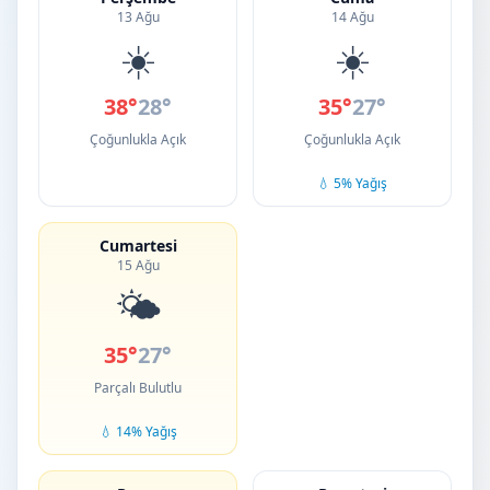
13 Ağu
14 Ağu
☀️
☀️
38°
28°
35°
27°
Çoğunlukla Açık
Çoğunlukla Açık
💧 5% Yağış
Cumartesi
15 Ağu
🌤️
35°
27°
Parçalı Bulutlu
💧 14% Yağış