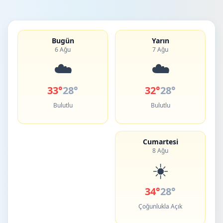
Bugün
Yarın
6 Ağu
7 Ağu
☁️
☁️
33°
28°
32°
28°
Bulutlu
Bulutlu
Cumartesi
8 Ağu
☀️
34°
28°
Çoğunlukla Açık