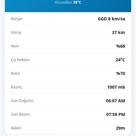
Hissedilen
38°C
GGD 8 km/sa
Rüzgar
37 km
Görüş
%66
Nem
24°C
Çiy Noktası
%70
Bulut
1007 mb
Basınç
06:07 AM
Gün Doğumu
07:59 PM
Gün Batımı
29m
Rakım