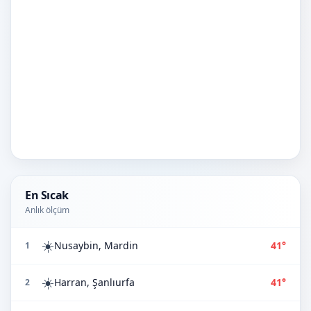
En Sıcak
Anlık ölçüm
☀️
Nusaybin, Mardin
41°
1
☀️
Harran, Şanlıurfa
41°
2