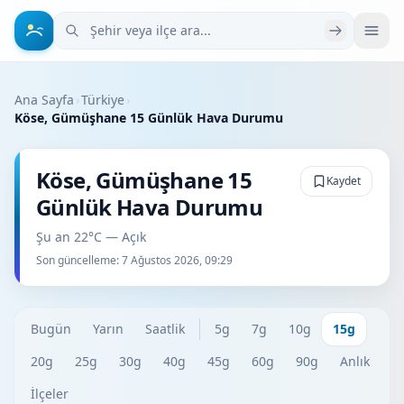
Şehir veya ilçe ara
Ana Sayfa
›
Türkiye
›
Köse, Gümüşhane 15 Günlük Hava Durumu
Köse, Gümüşhane 15
Kaydet
Günlük Hava Durumu
Şu an 22°C — Açık
Son güncelleme:
7 Ağustos 2026, 09:29
Bugün
Yarın
Saatlik
5g
7g
10g
15g
20g
25g
30g
40g
45g
60g
90g
Anlık
İlçeler