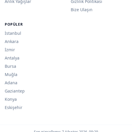
Anlık Yağışlar
Gizlilik Politikası
Bize Ulaşın
POPÜLER
İstanbul
Ankara
İzmir
Antalya
Bursa
Muğla
Adana
Gaziantep
Konya
Eskişehir
Son güncelleme:
7 Ağustos 2026, 09:29