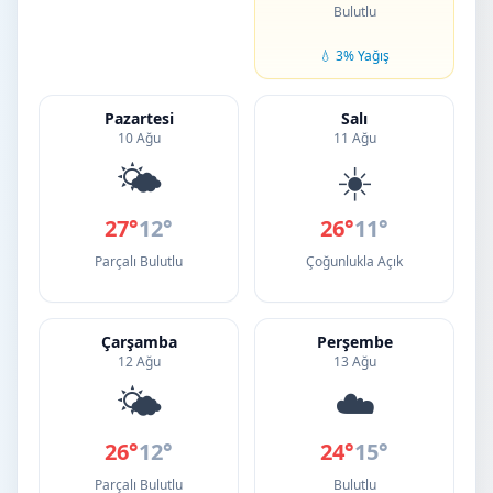
Bulutlu
💧 3% Yağış
Pazartesi
Salı
10 Ağu
11 Ağu
🌤️
☀️
27°
12°
26°
11°
Parçalı Bulutlu
Çoğunlukla Açık
Çarşamba
Perşembe
12 Ağu
13 Ağu
🌤️
☁️
26°
12°
24°
15°
Parçalı Bulutlu
Bulutlu