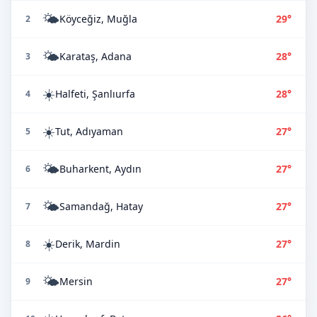
🌤️
Köyceğiz, Muğla
29°
2
🌤️
Karataş, Adana
28°
3
☀️
Halfeti, Şanlıurfa
28°
4
☀️
Tut, Adıyaman
27°
5
🌤️
Buharkent, Aydın
27°
6
🌤️
Samandağ, Hatay
27°
7
☀️
Derik, Mardin
27°
8
🌤️
Mersin
27°
9