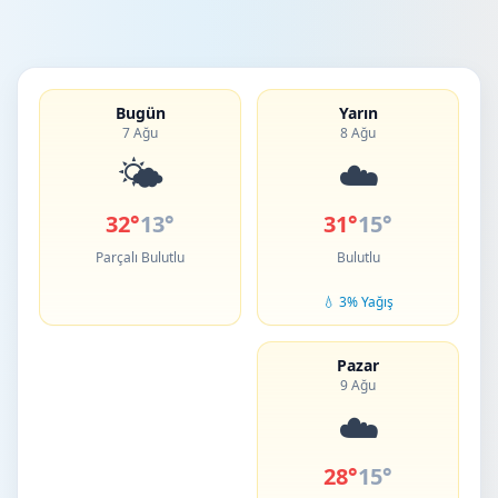
Bugün
Yarın
7 Ağu
8 Ağu
🌤️
☁️
32°
13°
31°
15°
Parçalı Bulutlu
Bulutlu
💧 3% Yağış
Pazar
9 Ağu
☁️
28°
15°