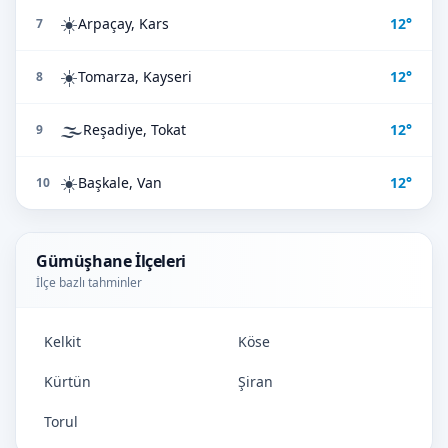
☀️
Arpaçay, Kars
12°
7
☀️
Tomarza, Kayseri
12°
8
🌫️
Reşadiye, Tokat
12°
9
☀️
Başkale, Van
12°
10
Gümüşhane İlçeleri
İlçe bazlı tahminler
Kelkit
Köse
Kürtün
Şiran
Torul