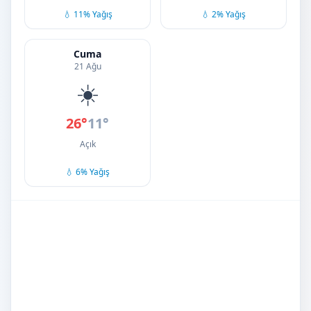
💧 11% Yağış
💧 2% Yağış
Cuma
21 Ağu
☀️
26°
11°
Açık
💧 6% Yağış