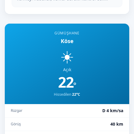
GÜMÜŞHANE
Köse
☀️
Açık
22
°
Hissedilen
22°C
D 4 km/sa
Rüzgar
40 km
Görüş