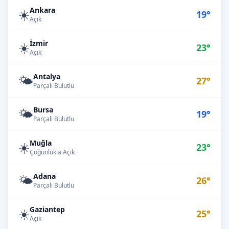
Ankara
☀️
19°
Açık
İzmir
☀️
23°
Açık
Antalya
🌤️
27°
Parçalı Bulutlu
Bursa
🌤️
19°
Parçalı Bulutlu
Muğla
☀️
23°
Çoğunlukla Açık
Adana
🌤️
26°
Parçalı Bulutlu
Gaziantep
☀️
25°
Açık