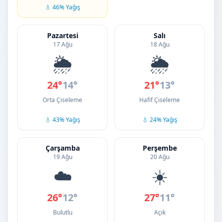
💧 46% Yağış
Pazartesi
Salı
17 Ağu
18 Ağu
🌦️
🌦️
24°
14°
21°
13°
Orta Çiseleme
Hafif Çiseleme
💧 43% Yağış
💧 24% Yağış
Çarşamba
Perşembe
19 Ağu
20 Ağu
☁️
☀️
26°
12°
27°
11°
Bulutlu
Açık