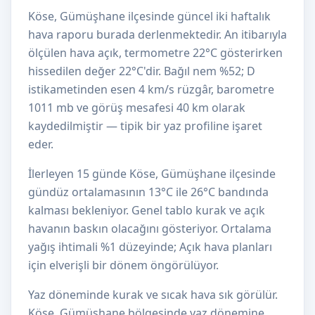
Köse, Gümüşhane ilçesinde güncel iki haftalık
hava raporu burada derlenmektedir. An itibarıyla
ölçülen hava açık, termometre 22°C gösterirken
hissedilen değer 22°C'dir. Bağıl nem %52; D
istikametinden esen 4 km/s rüzgâr, barometre
1011 mb ve görüş mesafesi 40 km olarak
kaydedilmiştir — tipik bir yaz profiline işaret
eder.
İlerleyen 15 günde Köse, Gümüşhane ilçesinde
gündüz ortalamasının 13°C ile 26°C bandında
kalması bekleniyor. Genel tablo kurak ve açık
havanın baskın olacağını gösteriyor. Ortalama
yağış ihtimali %1 düzeyinde; Açık hava planları
için elverişli bir dönem öngörülüyor.
Yaz döneminde kurak ve sıcak hava sık görülür.
Köse, Gümüşhane bölgesinde yaz dönemine