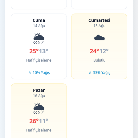
Cuma
Cumartesi
14 Ağu
15 Ağu
🌦️
☁️
25°
13°
24°
12°
Hafif Çiseleme
Bulutlu
💧 10% Yağış
💧 33% Yağış
Pazar
16 Ağu
🌦️
26°
11°
Hafif Çiseleme