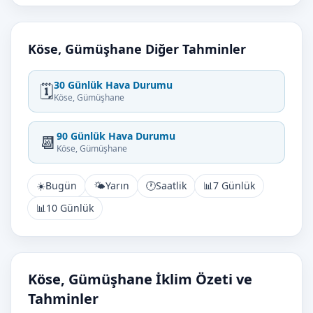
Köse, Gümüşhane Diğer Tahminler
30 Günlük Hava Durumu
🗓️
Köse, Gümüşhane
90 Günlük Hava Durumu
📆
Köse, Gümüşhane
☀️
Bugün
🌤️
Yarın
🕐
Saatlik
📊
7 Günlük
📊
10 Günlük
Köse, Gümüşhane İklim Özeti ve
Tahminler