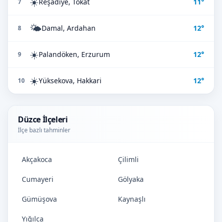
☀️
Reşadiye, Tokat
11°
7
🌤️
Damal, Ardahan
12°
8
☀️
Palandöken, Erzurum
12°
9
☀️
Yüksekova, Hakkari
12°
10
Düzce İlçeleri
İlçe bazlı tahminler
Akçakoca
Çilimli
Cumayeri
Gölyaka
Gümüşova
Kaynaşlı
Yığılca