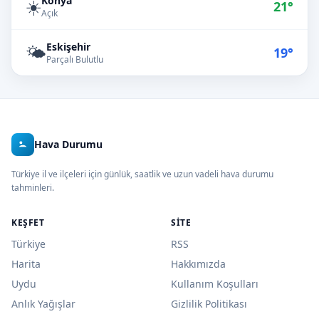
Konya
☀️
21°
Açık
Eskişehir
🌤️
19°
Parçalı Bulutlu
Hava Durumu
Türkiye il ve ilçeleri için günlük, saatlik ve uzun vadeli hava durumu
tahminleri.
KEŞFET
SITE
Türkiye
RSS
Harita
Hakkımızda
Uydu
Kullanım Koşulları
Anlık Yağışlar
Gizlilik Politikası