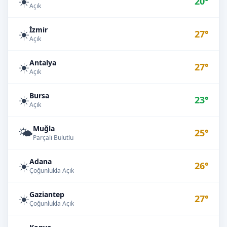
☀️
20°
Açık
İzmir
☀️
27°
Açık
Antalya
☀️
27°
Açık
Bursa
☀️
23°
Açık
Muğla
🌤️
25°
Parçalı Bulutlu
Adana
☀️
26°
Çoğunlukla Açık
Gaziantep
☀️
27°
Çoğunlukla Açık