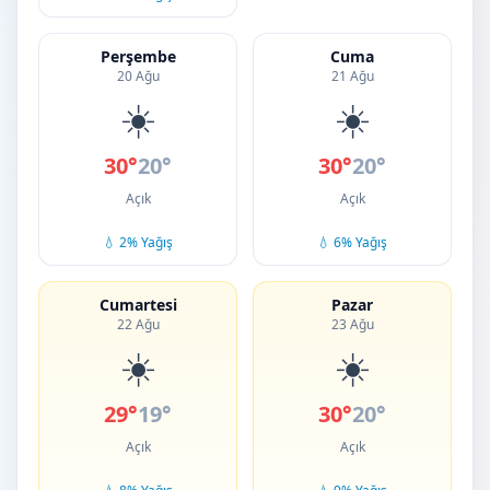
Perşembe
Cuma
20 Ağu
21 Ağu
☀️
☀️
30°
20°
30°
20°
Açık
Açık
💧 2% Yağış
💧 6% Yağış
Cumartesi
Pazar
22 Ağu
23 Ağu
☀️
☀️
29°
19°
30°
20°
Açık
Açık