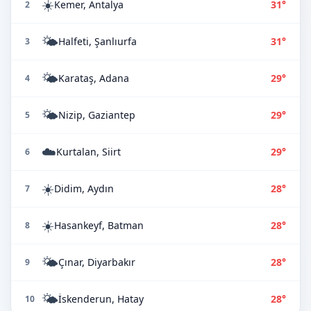
☀️
Kemer, Antalya
31°
2
🌤️
Halfeti, Şanlıurfa
31°
3
🌤️
Karataş, Adana
29°
4
🌤️
Nizip, Gaziantep
29°
5
☁️
Kurtalan, Siirt
29°
6
☀️
Didim, Aydın
28°
7
☀️
Hasankeyf, Batman
28°
8
🌤️
Çınar, Diyarbakır
28°
9
🌤️
İskenderun, Hatay
28°
10