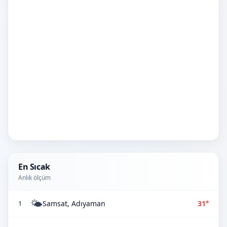
En Sıcak
Anlık ölçüm
🌤️
Samsat, Adıyaman
31°
1