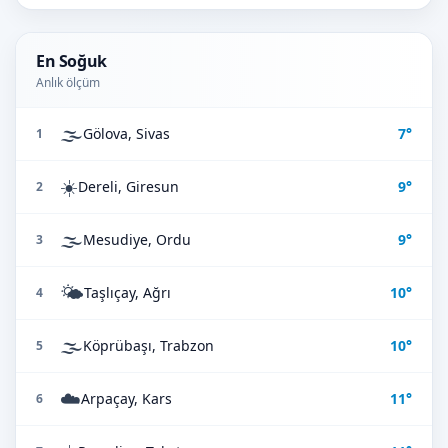
En Soğuk
Anlık ölçüm
🌫️
Gölova, Sivas
7°
1
☀️
Dereli, Giresun
9°
2
🌫️
Mesudiye, Ordu
9°
3
🌤️
Taşlıçay, Ağrı
10°
4
🌫️
Köprübaşı, Trabzon
10°
5
☁️
Arpaçay, Kars
11°
6