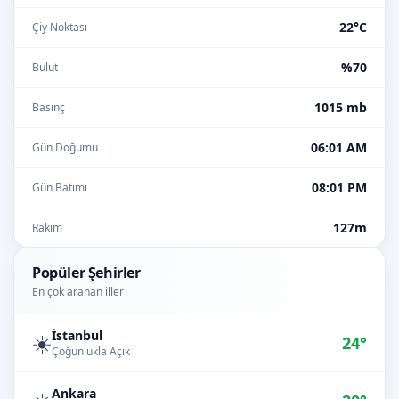
22°C
Çiy Noktası
%70
Bulut
1015 mb
Basınç
06:01 AM
Gün Doğumu
08:01 PM
Gün Batımı
127m
Rakım
Popüler Şehirler
En çok aranan iller
İstanbul
☀️
24°
Çoğunlukla Açık
Ankara