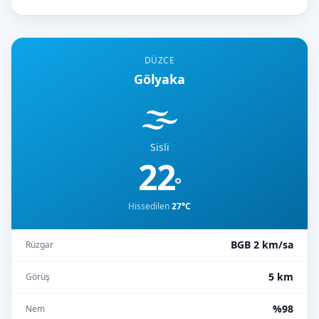
DÜZCE
Gölyaka
🌫️
Sisli
22
°
Hissedilen
27°C
BGB 2 km/sa
Rüzgar
5 km
Görüş
%98
Nem