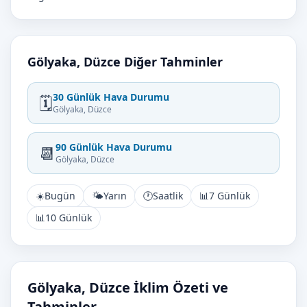
Gölyaka, Düzce Diğer Tahminler
30 Günlük Hava Durumu
🗓️
Gölyaka, Düzce
90 Günlük Hava Durumu
📆
Gölyaka, Düzce
☀️
Bugün
🌤️
Yarın
🕐
Saatlik
📊
7 Günlük
📊
10 Günlük
Gölyaka, Düzce İklim Özeti ve
Tahminler