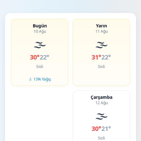
Bugün
Yarın
10 Ağu
11 Ağu
🌫️
🌫️
30°
22°
31°
22°
Sisli
Sisli
💧 13% Yağış
Çarşamba
12 Ağu
🌫️
30°
21°
Sisli