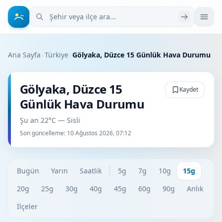
Şehir veya ilçe ara
Ana Sayfa
›
Türkiye
›
Gölyaka, Düzce 15 Günlük Hava Durumu
Gölyaka, Düzce 15
Kaydet
Günlük Hava Durumu
Şu an 22°C — Sisli
Son güncelleme:
10 Ağustos 2026, 07:12
Bugün
Yarın
Saatlik
5g
7g
10g
15g
20g
25g
30g
40g
45g
60g
90g
Anlık
İlçeler