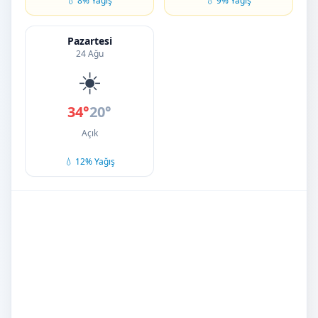
💧 8% Yağış
💧 9% Yağış
Pazartesi
24 Ağu
☀️
34°
20°
Açık
💧 12% Yağış