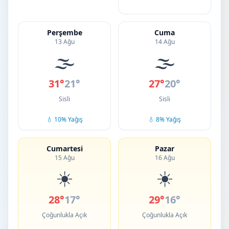
Perşembe
Cuma
13 Ağu
14 Ağu
🌫️
🌫️
31°
21°
27°
20°
Sisli
Sisli
💧 10% Yağış
💧 8% Yağış
Cumartesi
Pazar
15 Ağu
16 Ağu
☀️
☀️
28°
17°
29°
16°
Çoğunlukla Açık
Çoğunlukla Açık