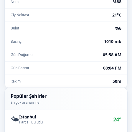
%88
Nem
21°C
Çiy Noktası
%6
Bulut
1010 mb
Basınç
05:58 AM
Gün Doğumu
08:04 PM
Gün Batımı
50m
Rakım
Popüler Şehirler
En çok aranan iller
İstanbul
🌤️
24°
Parçalı Bulutlu