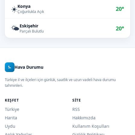
Konya
☀️
20°
Çoğunlukla Açık
Eskişehir
🌤️
20°
Parçalı Bulutlu
Hava Durumu
Türkiye il ve ilçeleri için günlük, saatlik ve uzun vadeli hava durumu
tahminleri.
KEŞFET
SITE
Türkiye
RSS
Harita
Hakkımızda
Uydu
Kullanım Koşulları
Anlık Yağışlar
Gizlilik Politikası