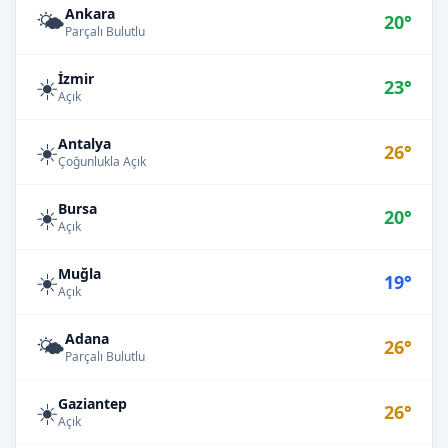
Ankara
🌤️
20°
Parçalı Bulutlu
İzmir
☀️
23°
Açık
Antalya
☀️
26°
Çoğunlukla Açık
Bursa
☀️
20°
Açık
Muğla
☀️
19°
Açık
Adana
🌤️
26°
Parçalı Bulutlu
Gaziantep
☀️
26°
Açık