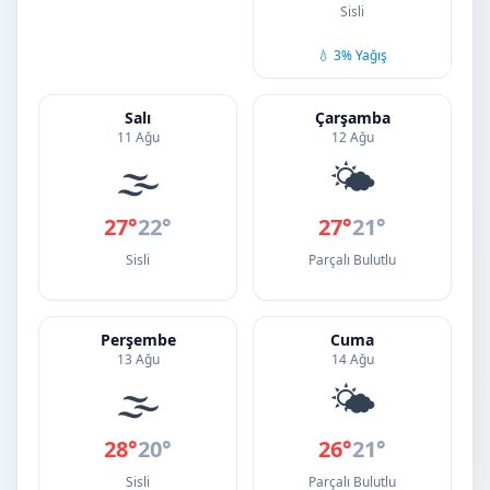
Sisli
💧 3% Yağış
Salı
Çarşamba
11 Ağu
12 Ağu
🌫️
🌤️
27°
22°
27°
21°
Sisli
Parçalı Bulutlu
Perşembe
Cuma
13 Ağu
14 Ağu
🌫️
🌤️
28°
20°
26°
21°
Sisli
Parçalı Bulutlu