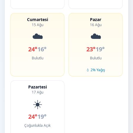
Cumartesi
Pazar
15 Ağu
16 Ağu
☁️
☁️
24°
16°
23°
19°
Bulutlu
Bulutlu
💧 2% Yağış
Pazartesi
17 Ağu
☀️
24°
19°
Çoğunlukla Açık