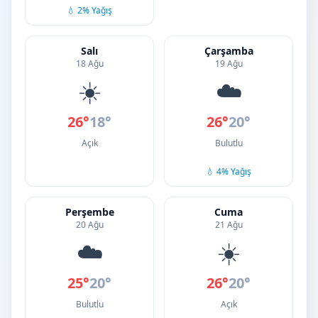
💧 2% Yağış
Salı
Çarşamba
18 Ağu
19 Ağu
☀️
☁️
26°
18°
26°
20°
Açık
Bulutlu
💧 4% Yağış
Perşembe
Cuma
20 Ağu
21 Ağu
☁️
☀️
25°
20°
26°
20°
Bulutlu
Açık