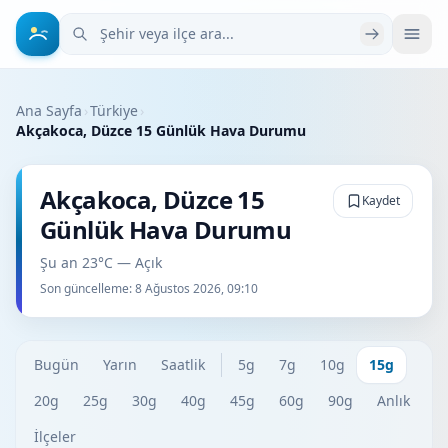
Şehir veya ilçe ara
Ana Sayfa
›
Türkiye
›
Akçakoca, Düzce 15 Günlük Hava Durumu
Akçakoca, Düzce 15
Kaydet
Günlük Hava Durumu
Şu an 23°C — Açık
Son güncelleme:
8 Ağustos 2026, 09:10
Bugün
Yarın
Saatlik
5g
7g
10g
15g
20g
25g
30g
40g
45g
60g
90g
Anlık
İlçeler