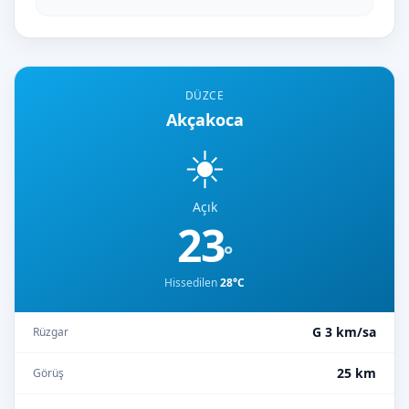
DÜZCE
Akçakoca
☀️
Açık
23
°
Hissedilen
28°C
G 3 km/sa
Rüzgar
25 km
Görüş