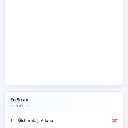
En Sıcak
Anlık ölçüm
🌤️
Karataş, Adana
28°
1