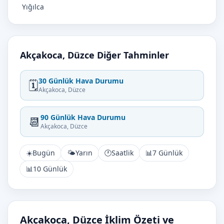
Yığılca
Akçakoca, Düzce Diğer Tahminler
30 Günlük Hava Durumu
🗓️
Akçakoca, Düzce
90 Günlük Hava Durumu
📆
Akçakoca, Düzce
☀️
Bugün
🌤️
Yarın
🕐
Saatlik
📊
7 Günlük
📊
10 Günlük
Akçakoca, Düzce İklim Özeti ve