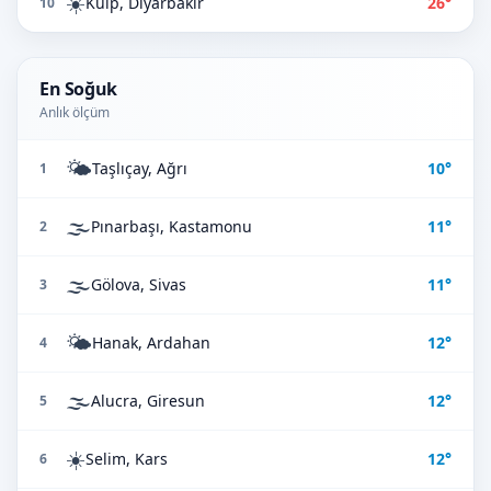
☀️
Kulp, Diyarbakır
26°
10
En Soğuk
Anlık ölçüm
🌤️
Taşlıçay, Ağrı
10°
1
🌫️
Pınarbaşı, Kastamonu
11°
2
🌫️
Gölova, Sivas
11°
3
🌤️
Hanak, Ardahan
12°
4
🌫️
Alucra, Giresun
12°
5
☀️
Selim, Kars
12°
6