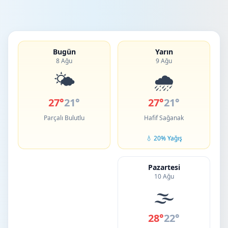
Bugün
Yarın
8 Ağu
9 Ağu
🌤️
🌧️
27°
21°
27°
21°
Parçalı Bulutlu
Hafif Sağanak
💧 20% Yağış
Pazartesi
10 Ağu
🌫️
28°
22°