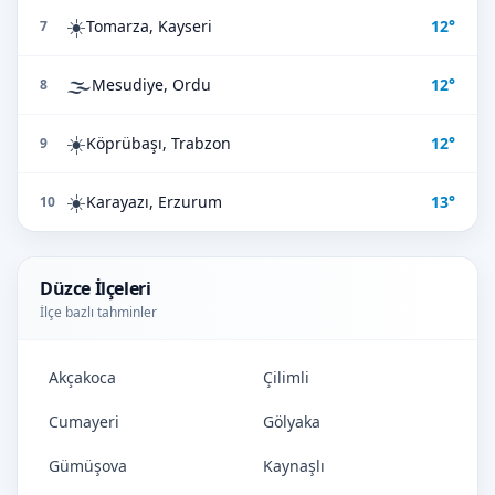
☀️
Tomarza, Kayseri
12°
7
🌫️
Mesudiye, Ordu
12°
8
☀️
Köprübaşı, Trabzon
12°
9
☀️
Karayazı, Erzurum
13°
10
Düzce İlçeleri
İlçe bazlı tahminler
Akçakoca
Çilimli
Cumayeri
Gölyaka
Gümüşova
Kaynaşlı