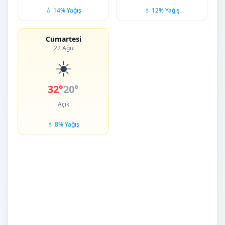
💧 14% Yağış
💧 12% Yağış
Cumartesi
22 Ağu
☀️
32°
20°
Açık
💧 8% Yağış