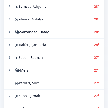
☀️
Samsat, Adıyaman
28°
2
☀️
Alanya, Antalya
28°
3
🌤️
Samandağ, Hatay
28°
4
☀️
Halfeti, Şanlıurfa
28°
5
☀️
Sason, Batman
27°
6
🌤️
Mersin
27°
7
☀️
Pervari, Siirt
27°
8
☀️
Silopi, Şırnak
27°
9