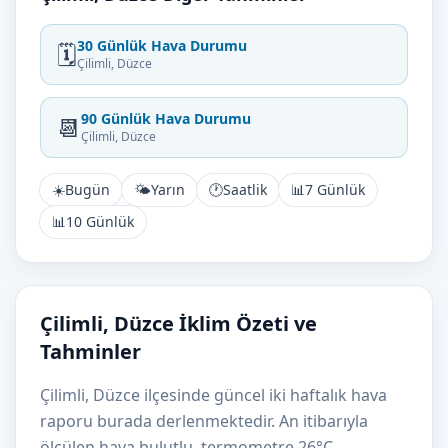
30 Günlük Hava Durumu
🗓️
Çilimli, Düzce
90 Günlük Hava Durumu
📆
Çilimli, Düzce
☀️
Bugün
🌤️
Yarın
🕐
Saatlik
📊
7 Günlük
📊
10 Günlük
Çilimli, Düzce İklim Özeti ve
Tahminler
Çilimli, Düzce ilçesinde güncel iki haftalık hava
raporu burada derlenmektedir. An itibarıyla
ölçülen hava bulutlu, termometre 26°C