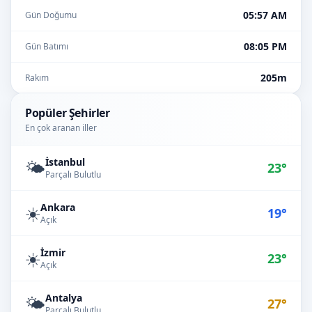
05:57 AM
Gün Doğumu
08:05 PM
Gün Batımı
205m
Rakım
Popüler Şehirler
En çok aranan iller
İstanbul
🌤️
23°
Parçalı Bulutlu
Ankara
☀️
19°
Açık
İzmir
☀️
23°
Açık
Antalya
🌤️
27°
Parçalı Bulutlu