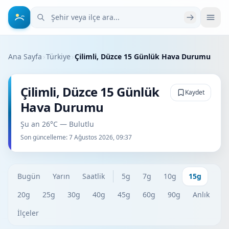
Şehir veya ilçe ara
Ana Sayfa
›
Türkiye
›
Çilimli, Düzce 15 Günlük Hava Durumu
Çilimli, Düzce 15 Günlük
Kaydet
Hava Durumu
Şu an 26°C — Bulutlu
Son güncelleme:
7 Ağustos 2026, 09:37
Bugün
Yarın
Saatlik
5g
7g
10g
15g
20g
25g
30g
40g
45g
60g
90g
Anlık
İlçeler