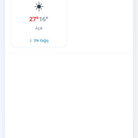
☀️
27°
16°
Açık
💧 3% Yağış