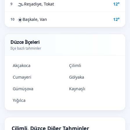
🌫️
Reşadiye, Tokat
12°
9
☀️
Başkale, Van
12°
10
Düzce İlçeleri
İlçe bazlı tahminler
Akçakoca
Çilimli
Cumayeri
Gölyaka
Gümüşova
Kaynaşlı
Yığılca
Çilimli, Düzce Diğer Tahminler