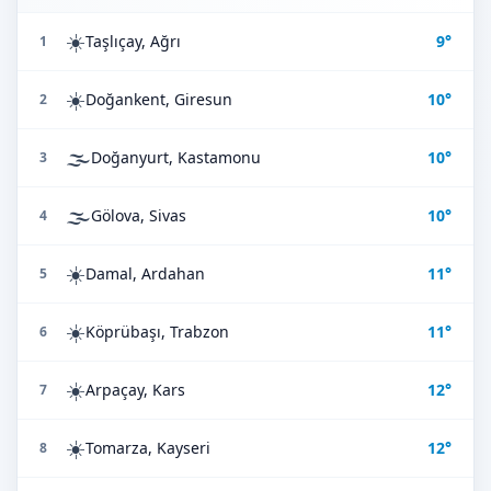
☀️
Taşlıçay, Ağrı
9°
1
☀️
Doğankent, Giresun
10°
2
🌫️
Doğanyurt, Kastamonu
10°
3
🌫️
Gölova, Sivas
10°
4
☀️
Damal, Ardahan
11°
5
☀️
Köprübaşı, Trabzon
11°
6
☀️
Arpaçay, Kars
12°
7
☀️
Tomarza, Kayseri
12°
8