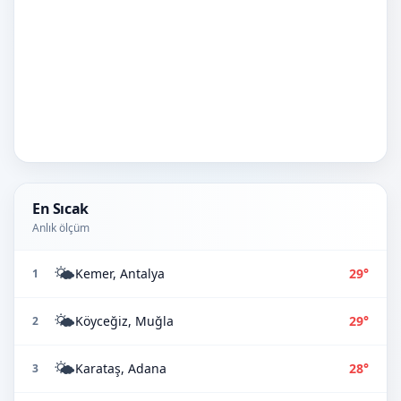
En Sıcak
Anlık ölçüm
🌤️
Kemer, Antalya
29°
1
🌤️
Köyceğiz, Muğla
29°
2
🌤️
Karataş, Adana
28°
3