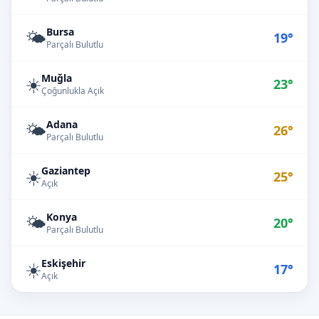
Bursa
🌤️
19°
Parçalı Bulutlu
Muğla
☀️
23°
Çoğunlukla Açık
Adana
🌤️
26°
Parçalı Bulutlu
Gaziantep
☀️
25°
Açık
Konya
🌤️
20°
Parçalı Bulutlu
Eskişehir
☀️
17°
Açık