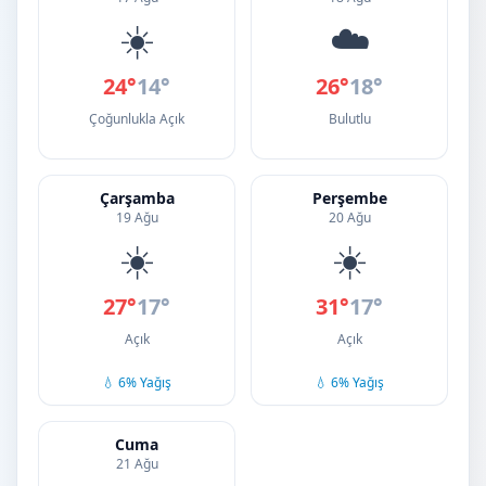
☀️
☁️
24°
14°
26°
18°
Çoğunlukla Açık
Bulutlu
Çarşamba
Perşembe
19 Ağu
20 Ağu
☀️
☀️
27°
17°
31°
17°
Açık
Açık
💧 6% Yağış
💧 6% Yağış
Cuma
21 Ağu