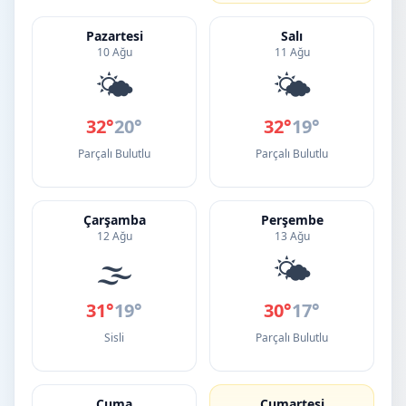
Pazartesi
Salı
10 Ağu
11 Ağu
🌤️
🌤️
32°
20°
32°
19°
Parçalı Bulutlu
Parçalı Bulutlu
Çarşamba
Perşembe
12 Ağu
13 Ağu
🌫️
🌤️
31°
19°
30°
17°
Sisli
Parçalı Bulutlu
Cuma
Cumartesi