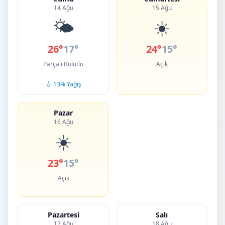
14 Ağu
15 Ağu
🌤️
☀️
26°
17°
24°
15°
Parçalı Bulutlu
Açık
💧 13% Yağış
Pazar
16 Ağu
☀️
23°
15°
Açık
Pazartesi
Salı
17 Ağu
18 Ağu