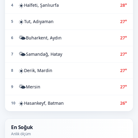
☀️
Halfeti, Şanlıurfa
28°
4
☀️
Tut, Adıyaman
27°
5
🌤️
Buharkent, Aydın
27°
6
🌤️
Samandağ, Hatay
27°
7
☀️
Derik, Mardin
27°
8
🌤️
Mersin
27°
9
☀️
Hasankeyf, Batman
26°
10
En Soğuk
Anlık ölçüm