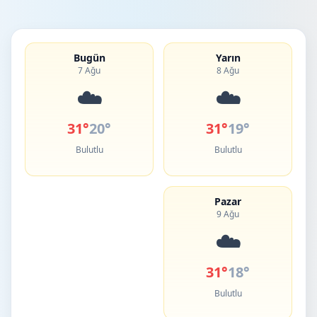
Bugün
Yarın
7 Ağu
8 Ağu
☁️
☁️
31°
20°
31°
19°
Bulutlu
Bulutlu
Pazar
9 Ağu
☁️
31°
18°
Bulutlu