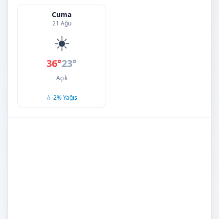
Cuma
21 Ağu
☀️
36°
23°
Açık
💧 2% Yağış