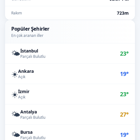
723m
Rakım
Popüler Şehirler
En çok aranan iller
İstanbul
🌤️
23°
Parçalı Bulutlu
Ankara
☀️
19°
Açık
İzmir
☀️
23°
Açık
Antalya
🌤️
27°
Parçalı Bulutlu
Bursa
🌤️
19°
Parçalı Bulutlu