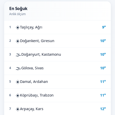
En Soğuk
Anlık ölçüm
☀️
Taşlıçay, Ağrı
9°
1
☀️
Doğankent, Giresun
10°
2
🌫️
Doğanyurt, Kastamonu
10°
3
🌫️
Gölova, Sivas
10°
4
☀️
Damal, Ardahan
11°
5
☀️
Köprübaşı, Trabzon
11°
6
☀️
Arpaçay, Kars
12°
7