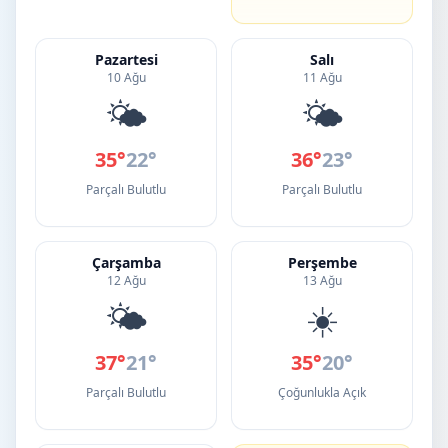
Pazartesi
Salı
10 Ağu
11 Ağu
🌤️
🌤️
35°
22°
36°
23°
Parçalı Bulutlu
Parçalı Bulutlu
Çarşamba
Perşembe
12 Ağu
13 Ağu
🌤️
☀️
37°
21°
35°
20°
Parçalı Bulutlu
Çoğunlukla Açık