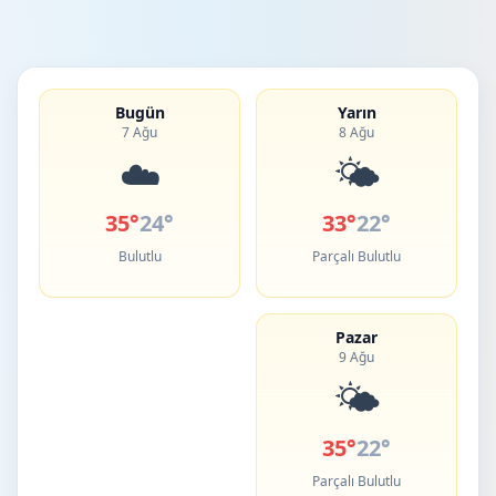
Bugün
Yarın
7 Ağu
8 Ağu
☁️
🌤️
35°
24°
33°
22°
Bulutlu
Parçalı Bulutlu
Pazar
9 Ağu
🌤️
35°
22°
Parçalı Bulutlu