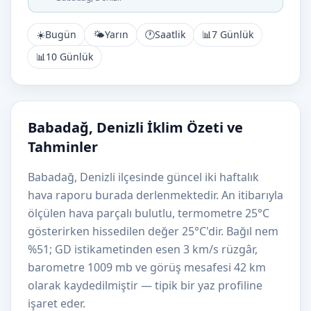
☀️
Bugün
🌤️
Yarın
🕐
Saatlik
📊
7 Günlük
📊
10 Günlük
Babadağ, Denizli İklim Özeti ve
Tahminler
Babadağ, Denizli ilçesinde güncel iki haftalık
hava raporu burada derlenmektedir. An itibarıyla
ölçülen hava parçalı bulutlu, termometre 25°C
gösterirken hissedilen değer 25°C'dir. Bağıl nem
%51; GD istikametinden esen 3 km/s rüzgâr,
barometre 1009 mb ve görüş mesafesi 42 km
olarak kaydedilmiştir — tipik bir yaz profiline
işaret eder.