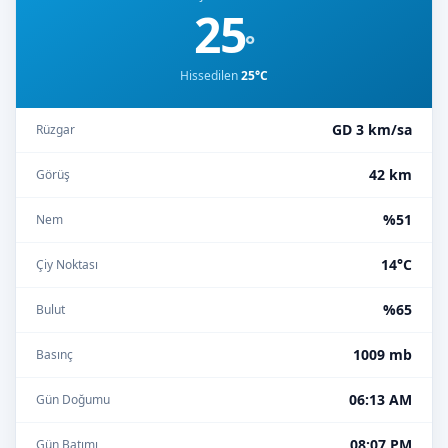
25
°
Hissedilen
25°C
GD 3 km/sa
Rüzgar
42 km
Görüş
%51
Nem
14°C
Çiy Noktası
%65
Bulut
1009 mb
Basınç
06:13 AM
Gün Doğumu
08:07 PM
Gün Batımı