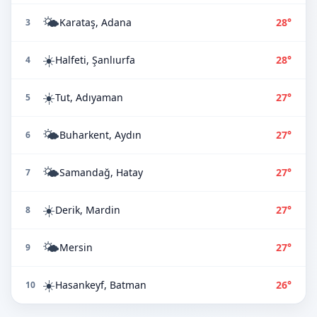
🌤️
Karataş, Adana
28°
3
☀️
Halfeti, Şanlıurfa
28°
4
☀️
Tut, Adıyaman
27°
5
🌤️
Buharkent, Aydın
27°
6
🌤️
Samandağ, Hatay
27°
7
☀️
Derik, Mardin
27°
8
🌤️
Mersin
27°
9
☀️
Hasankeyf, Batman
26°
10