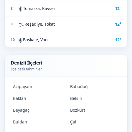
☀️
Tomarza, Kayseri
12°
8
🌫️
Reşadiye, Tokat
12°
9
☀️
Başkale, Van
12°
10
Denizli İlçeleri
İlçe bazlı tahminler
Acıpayam
Babadağ
Baklan
Bekilli
Beyağaç
Bozkurt
Buldan
Çal