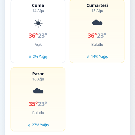
Cuma
Cumartesi
14 Ağu
15 Ağu
☀️
☁️
36°
23°
36°
23°
Açık
Bulutlu
💧 2% Yağış
💧 14% Yağış
Pazar
16 Ağu
☁️
35°
23°
Bulutlu
💧 27% Yağış