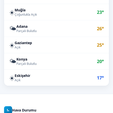
Muğla
☀️
23°
Çoğunlukla Açık
Adana
🌤️
26°
Parçalı Bulutlu
Gaziantep
☀️
25°
Açık
Konya
🌤️
20°
Parçalı Bulutlu
Eskişehir
☀️
17°
Açık
Hava Durumu