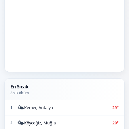
En Sıcak
Anlık ölçüm
🌤️
Kemer, Antalya
29°
1
🌤️
Köyceğiz, Muğla
29°
2