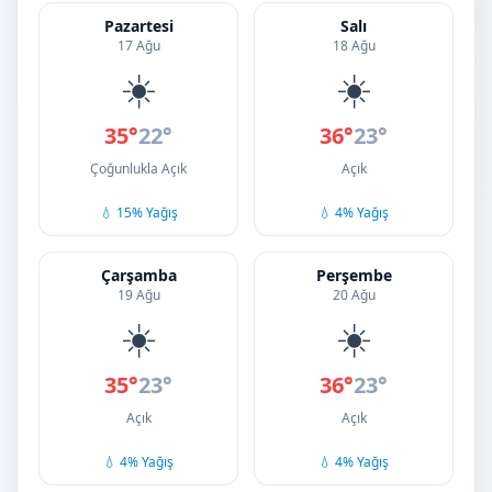
Pazartesi
Salı
17 Ağu
18 Ağu
☀️
☀️
35°
22°
36°
23°
Çoğunlukla Açık
Açık
💧 15% Yağış
💧 4% Yağış
Çarşamba
Perşembe
19 Ağu
20 Ağu
☀️
☀️
35°
23°
36°
23°
Açık
Açık
💧 4% Yağış
💧 4% Yağış