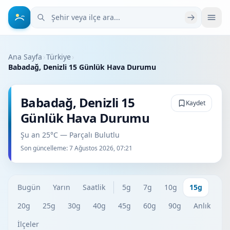
Şehir veya ilçe ara
Ana Sayfa
›
Türkiye
›
Babadağ, Denizli 15 Günlük Hava Durumu
Babadağ, Denizli 15
Kaydet
Günlük Hava Durumu
Şu an 25°C — Parçalı Bulutlu
Son güncelleme:
7 Ağustos 2026, 07:21
Bugün
Yarın
Saatlik
5g
7g
10g
15g
20g
25g
30g
40g
45g
60g
90g
Anlık
İlçeler