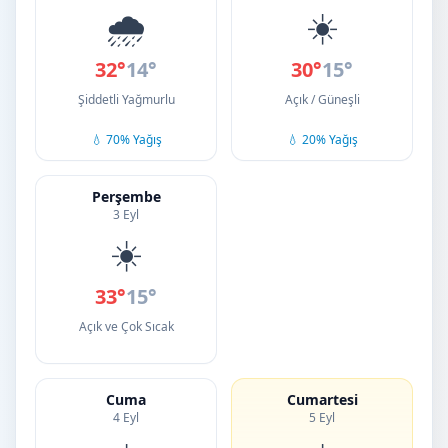
🌧️
☀️
32°
14°
30°
15°
Şiddetli Yağmurlu
Açık / Güneşli
💧 70% Yağış
💧 20% Yağış
Perşembe
3 Eyl
☀️
33°
15°
Açık ve Çok Sıcak
Cuma
Cumartesi
4 Eyl
5 Eyl