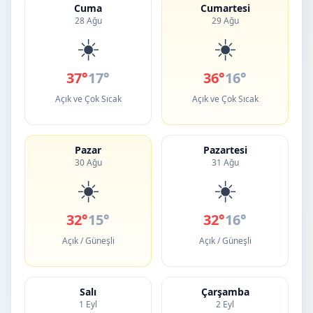
Cuma
Cumartesi
28 Ağu
29 Ağu
☀️
☀️
37°
17°
36°
16°
Açık ve Çok Sıcak
Açık ve Çok Sıcak
Pazar
Pazartesi
30 Ağu
31 Ağu
☀️
☀️
32°
15°
32°
16°
Açık / Güneşli
Açık / Güneşli
Salı
Çarşamba
1 Eyl
2 Eyl