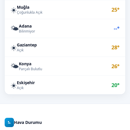
Muğla
☀️
25°
Çoğunlukla Açık
Adana
🌤️
--°
Bilinmiyor
Gaziantep
☀️
28°
Açık
Konya
🌤️
26°
Parçalı Bulutlu
Eskişehir
☀️
20°
Açık
Hava Durumu