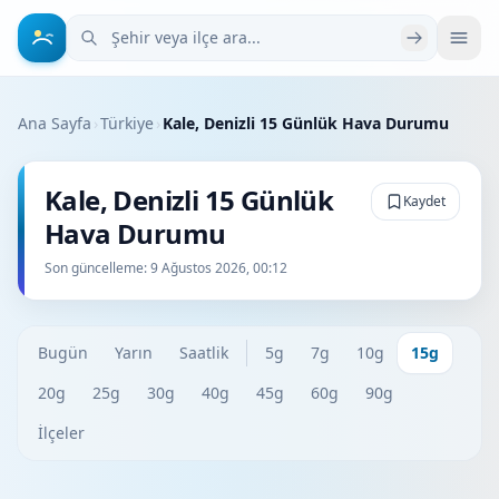
Şehir veya ilçe ara
Ana Sayfa
›
Türkiye
›
Kale, Denizli 15 Günlük Hava Durumu
Kale, Denizli 15 Günlük
Kaydet
Hava Durumu
Son güncelleme:
9 Ağustos 2026, 00:12
Bugün
Yarın
Saatlik
5g
7g
10g
15g
20g
25g
30g
40g
45g
60g
90g
İlçeler