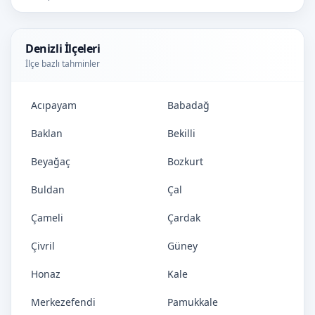
Denizli İlçeleri
İlçe bazlı tahminler
Acıpayam
Babadağ
Baklan
Bekilli
Beyağaç
Bozkurt
Buldan
Çal
Çameli
Çardak
Çivril
Güney
Honaz
Kale
Merkezefendi
Pamukkale