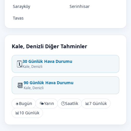
Sarayköy
Serinhisar
Tavas
Kale, Denizli Diğer Tahminler
30 Günlük Hava Durumu
🗓️
Kale, Denizli
90 Günlük Hava Durumu
📆
Kale, Denizli
☀️
Bugün
🌤️
Yarın
🕐
Saatlik
📊
7 Günlük
📊
10 Günlük