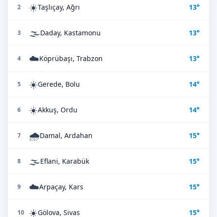
☀️
Taşlıçay, Ağrı
13°
2
🌫️
Daday, Kastamonu
13°
3
☁️
Köprübaşı, Trabzon
13°
4
☀️
Gerede, Bolu
14°
5
☀️
Akkuş, Ordu
14°
6
🌧️
Damal, Ardahan
15°
7
🌫️
Eflani, Karabük
15°
8
☁️
Arpaçay, Kars
15°
9
☀️
Gölova, Sivas
15°
10