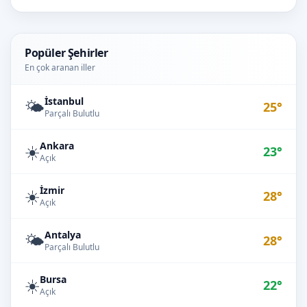
Popüler Şehirler
En çok aranan iller
İstanbul
🌤️
25°
Parçalı Bulutlu
Ankara
☀️
23°
Açık
İzmir
☀️
28°
Açık
Antalya
🌤️
28°
Parçalı Bulutlu
Bursa
☀️
22°
Açık