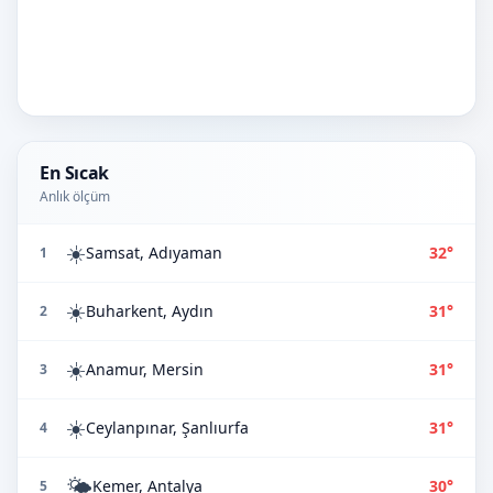
En Sıcak
Anlık ölçüm
☀️
Samsat, Adıyaman
32°
1
☀️
Buharkent, Aydın
31°
2
☀️
Anamur, Mersin
31°
3
☀️
Ceylanpınar, Şanlıurfa
31°
4
🌤️
Kemer, Antalya
30°
5