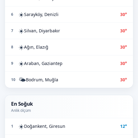
☀️
Sarayköy, Denizli
30°
6
☀️
Silvan, Diyarbakır
30°
7
☀️
Ağın, Elazığ
30°
8
☀️
Araban, Gaziantep
30°
9
🌤️
Bodrum, Muğla
30°
10
En Soğuk
Anlık ölçüm
☀️
Doğankent, Giresun
12°
1