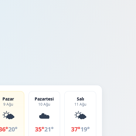
Pazar
Pazartesi
Salı
9 Ağu
10 Ağu
11 Ağu
🌤️
☁️
🌤️
36°
20°
35°
21°
37°
19°