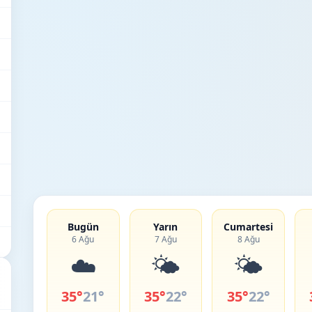
Bugün
Yarın
Cumartesi
6 Ağu
7 Ağu
8 Ağu
☁️
🌤️
🌤️
35°
21°
35°
22°
35°
22°