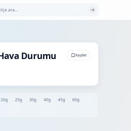
 ara
ük Hava Durumu
Kaydet
20g
25g
30g
40g
45g
60g