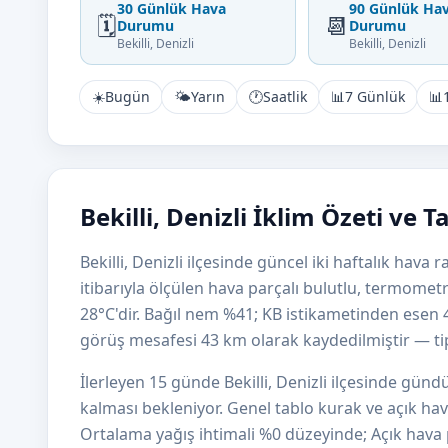
30 Günlük Hava
90 Günlük Ha
🗓️
📆
Durumu
Durumu
Bekilli, Denizli
Bekilli, Denizli
☀️
Bugün
🌤️
Yarın
🕐
Saatlik
📊
7 Günlük
📊
Bekilli, Denizli İklim Özeti ve 
Bekilli, Denizli ilçesinde güncel iki haftalık hav
itibarıyla ölçülen hava parçalı bulutlu, termome
28°C'dir. Bağıl nem %41; KB istikametinden esen
görüş mesafesi 43 km olarak kaydedilmiştir — tipik
İlerleyen 15 günde Bekilli, Denizli ilçesinde gün
kalması bekleniyor. Genel tablo kurak ve açık hav
Ortalama yağış ihtimali %0 düzeyinde; Açık hava p