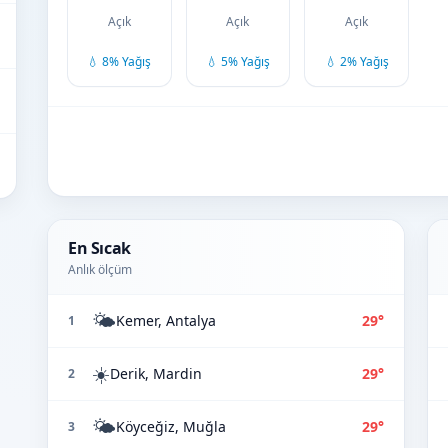
Açık
Açık
Açık
💧 8% Yağış
💧 5% Yağış
💧 2% Yağış
En Sıcak
Anlık ölçüm
🌤️
Kemer, Antalya
29°
1
☀️
Derik, Mardin
29°
2
🌤️
Köyceğiz, Muğla
29°
3