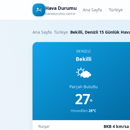
Hava Durumu
Ana Sayfa
Türkiye
havadurumu.com.tr
Ana Sayfa
›
Türkiye
›
Bekilli, Denizli 15 Günlük H
DENIZLI
Bekilli
🌤️
Parçalı Bulutlu
27
°
Hissedilen
28°C
BKB 4 km/sa
Rüzgar