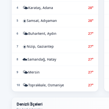
🌤️
Karataş, Adana
28°
4
☀️
Samsat, Adıyaman
28°
5
🌤️
Buharkent, Aydın
27°
6
☀️
Nizip, Gaziantep
27°
7
☁️
Samandağ, Hatay
27°
8
🌤️
Mersin
27°
9
🌤️
Toprakkale, Osmaniye
27°
10
Denizli İlçeleri