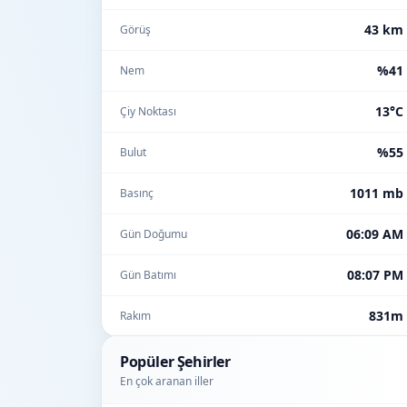
43 km
Görüş
%41
Nem
13°C
Çiy Noktası
%55
Bulut
1011 mb
Basınç
06:09 AM
Gün Doğumu
08:07 PM
Gün Batımı
831m
Rakım
Popüler Şehirler
En çok aranan iller