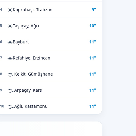
☀️
Köprübaşı, Trabzon
9°
4
☀️
Taşlıçay, Ağrı
10°
5
☀️
Bayburt
11°
6
☀️
Refahiye, Erzincan
11°
7
🌫️
Kelkit, Gümüşhane
11°
8
🌫️
Arpaçay, Kars
11°
9
🌫️
Ağlı, Kastamonu
11°
10