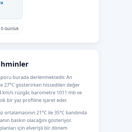
va
10 Günlük
Tahminler
a raporu burada derlenmektedir. An
tre 27°C gösterirken hissedilen değer
 4 km/s rüzgâr, barometre 1011 mb ve
 bir yaz profiline işaret eder.
düz ortalamasının 21°C ile 35°C bandında
anın baskın olacağını gösteriyor.
lanları için elverişli bir dönem