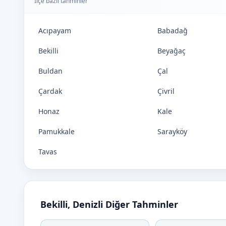
İlçe bazlı tahminler
Acıpayam
Babadağ
Bekilli
Beyağaç
Buldan
Çal
Çardak
Çivril
Honaz
Kale
Pamukkale
Sarayköy
Tavas
Bekilli, Denizli Diğer Tahminler