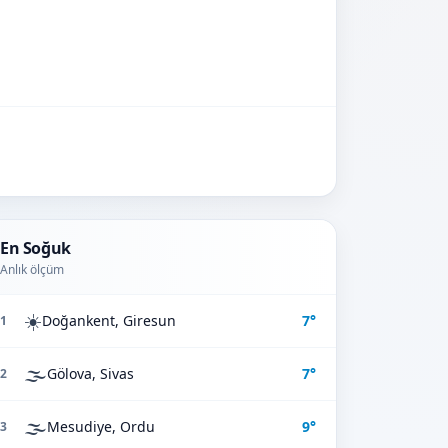
En Soğuk
Anlık ölçüm
☀️
Doğankent, Giresun
7°
1
🌫️
Gölova, Sivas
7°
2
🌫️
Mesudiye, Ordu
9°
3