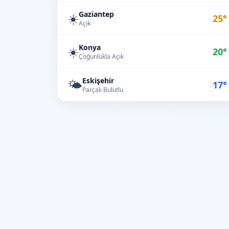
Gaziantep
☀️
25°
Açık
Konya
☀️
20°
Çoğunlukla Açık
Eskişehir
🌤️
17°
Parçalı Bulutlu