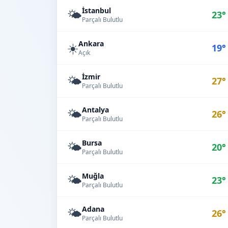
İstanbul
🌤️
23°
Parçalı Bulutlu
Ankara
☀️
19°
Açık
İzmir
🌤️
27°
Parçalı Bulutlu
Antalya
🌤️
26°
Parçalı Bulutlu
Bursa
🌤️
20°
Parçalı Bulutlu
Muğla
🌤️
23°
Parçalı Bulutlu
Adana
🌤️
26°
Parçalı Bulutlu