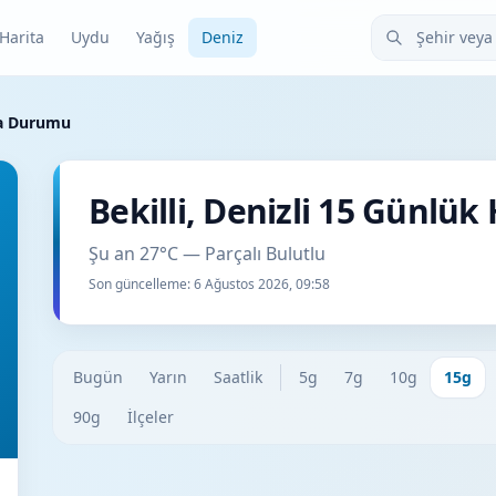
Şehir veya ilçe
Harita
Uydu
Yağış
Deniz
ava Durumu
Bekilli, Denizli 15 Günl
Şu an 27°C — Parçalı Bulutlu
Son güncelleme:
6 Ağustos 2026, 09:58
Bugün
Yarın
Saatlik
5g
7g
10g
15g
90g
İlçeler