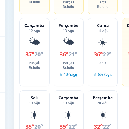
Bulutlu
Parçalı
Parçalı
Bulutlu
Bulutlu
Çarşamba
Perşembe
Cuma
C
12 Ağu
13 Ağu
14 Ağu
🌤️
🌤️
☀️
37°
20°
36°
21°
36°
22°
Parçalı
Parçalı
Açık
Bulutlu
Bulutlu
💧 4% Yağış
💧 6% Yağış
Salı
Çarşamba
Perşembe
18 Ağu
19 Ağu
20 Ağu
☀️
☀️
☀️
35°
20°
35°
22°
32°
22°