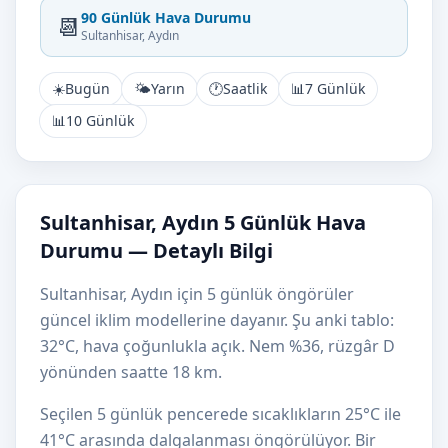
90 Günlük Hava Durumu
📆
Sultanhisar, Aydın
☀️
Bugün
🌤️
Yarın
🕐
Saatlik
📊
7 Günlük
📊
10 Günlük
Sultanhisar, Aydın 5 Günlük Hava
Durumu — Detaylı Bilgi
Sultanhisar, Aydın için 5 günlük öngörüler
güncel iklim modellerine dayanır. Şu anki tablo:
32°C, hava çoğunlukla açık. Nem %36, rüzgâr D
yönünden saatte 18 km.
Seçilen 5 günlük pencerede sıcaklıkların 25°C ile
41°C arasında dalgalanması öngörülüyor. Bir