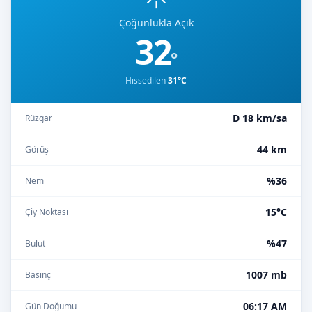
Çoğunlukla Açık
32
°
Hissedilen
31°C
D 18 km/sa
Rüzgar
44 km
Görüş
%36
Nem
15°C
Çiy Noktası
%47
Bulut
1007 mb
Basınç
06:17 AM
Gün Doğumu