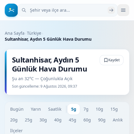
Şehir veya ilçe ara
Ana Sayfa
›
Türkiye
›
Sultanhisar, Aydın 5 Günlük Hava Durumu
Sultanhisar, Aydın 5
Kaydet
Günlük Hava Durumu
Şu an 32°C — Çoğunlukla Açık
Son güncelleme:
9 Ağustos 2026, 09:37
Bugün
Yarın
Saatlik
5g
7g
10g
15g
20g
25g
30g
40g
45g
60g
90g
Anlık
İlçeler