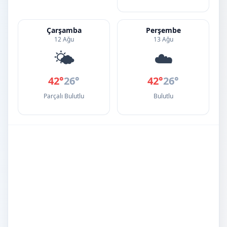
Çarşamba
Perşembe
12 Ağu
13 Ağu
🌤️
☁️
42°
26°
42°
26°
Parçalı Bulutlu
Bulutlu