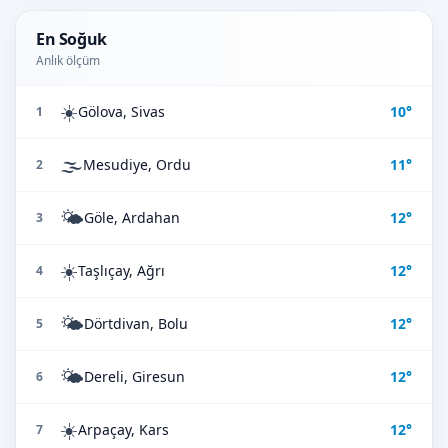
En Soğuk
Anlık ölçüm
☀️
Gölova, Sivas
10°
1
🌫️
Mesudiye, Ordu
11°
2
🌤️
Göle, Ardahan
12°
3
☀️
Taşlıçay, Ağrı
12°
4
🌤️
Dörtdivan, Bolu
12°
5
🌤️
Dereli, Giresun
12°
6
☀️
Arpaçay, Kars
12°
7