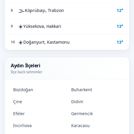
🌫️
Köprübaşı, Trabzon
12°
8
☀️
Yüksekova, Hakkari
13°
9
☀️
Doğanyurt, Kastamonu
13°
10
Aydın İlçeleri
İlçe bazlı tahminler
Bozdoğan
Buharkent
Çine
Didim
Efeler
Germencik
İncirliova
Karacasu