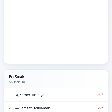
En Sıcak
Anlık ölçüm
☀️
Kemer, Antalya
30°
1
☀️
Samsat, Adıyaman
29°
2