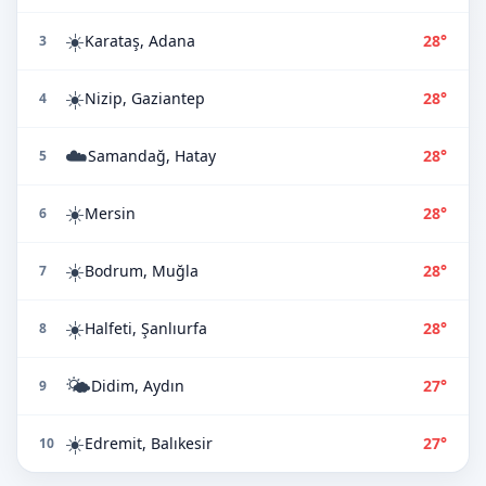
☀️
Karataş, Adana
28°
3
☀️
Nizip, Gaziantep
28°
4
☁️
Samandağ, Hatay
28°
5
☀️
Mersin
28°
6
☀️
Bodrum, Muğla
28°
7
☀️
Halfeti, Şanlıurfa
28°
8
🌤️
Didim, Aydın
27°
9
☀️
Edremit, Balıkesir
27°
10