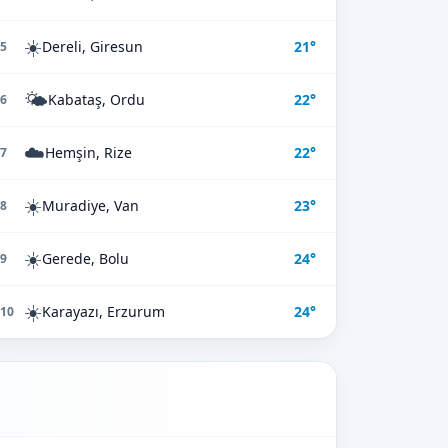
☀️
Dereli, Giresun
21°
5
🌤️
Kabataş, Ordu
22°
6
☁️
Hemşin, Rize
22°
7
☀️
Muradiye, Van
23°
8
☀️
Gerede, Bolu
24°
9
☀️
Karayazı, Erzurum
24°
10