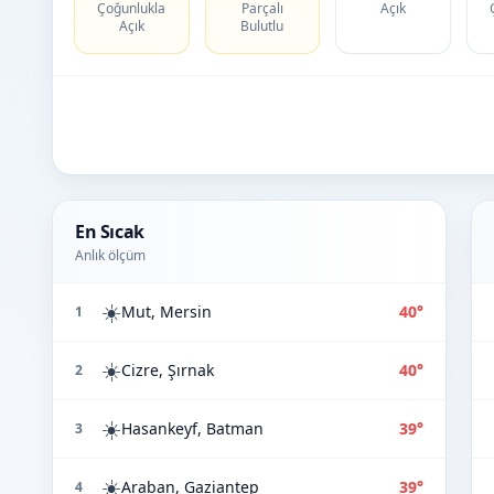
Çoğunlukla
Parçalı
Açık
Açık
Bulutlu
En Sıcak
Anlık ölçüm
☀️
Mut, Mersin
40°
1
☀️
Cizre, Şırnak
40°
2
☀️
Hasankeyf, Batman
39°
3
☀️
Araban, Gaziantep
39°
4