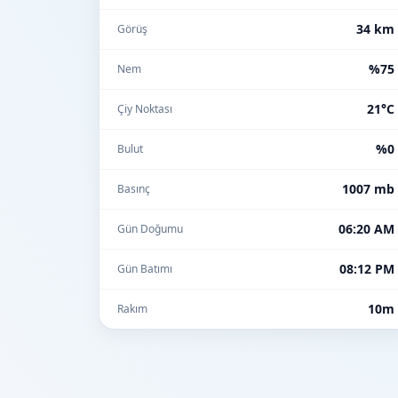
34 km
Görüş
%75
Nem
21°C
Çiy Noktası
%0
Bulut
1007 mb
Basınç
06:20 AM
Gün Doğumu
08:12 PM
Gün Batımı
10m
Rakım