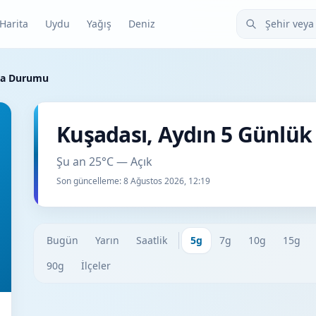
Şehir veya ilçe
Harita
Uydu
Yağış
Deniz
ava Durumu
Kuşadası, Aydın 5 Günlü
Şu an 25°C — Açık
Son güncelleme:
8 Ağustos 2026, 12:19
Bugün
Yarın
Saatlik
5g
7g
10g
15g
90g
İlçeler