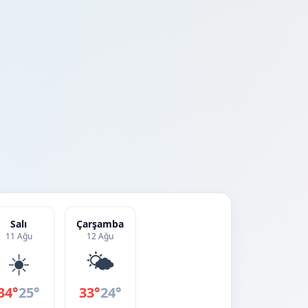
Salı
Çarşamba
11 Ağu
12 Ağu
☀️
🌤️
34°
25°
33°
24°