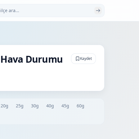
 ara
k Hava Durumu
Kaydet
20g
25g
30g
40g
45g
60g