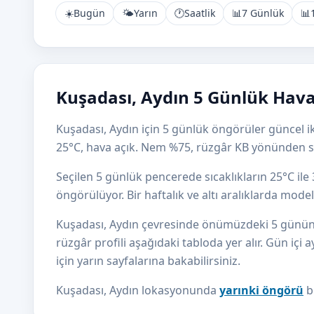
☀️
Bugün
🌤️
Yarın
🕐
Saatlik
📊
7 Günlük
📊
Kuşadası, Aydın 5 Günlük Hava
Kuşadası, Aydın için 5 günlük öngörüler güncel ik
25°C, hava açık. Nem %75, rüzgâr KB yönünden s
Seçilen 5 günlük pencerede sıcaklıkların 25°C il
öngörülüyor. Bir haftalık ve altı aralıklarda mod
Kuşadası, Aydın çevresinde önümüzdeki 5 günün sıc
rüzgâr profili aşağıdaki tabloda yer alır. Gün içi a
için yarın sayfalarına bakabilirsiniz.
Kuşadası, Aydın lokasyonunda
yarınki öngörü
b