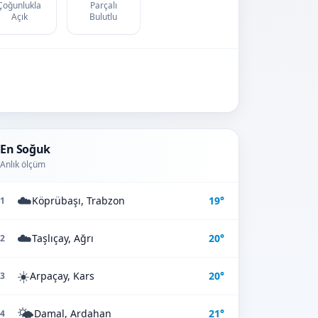
Çoğunlukla
Parçalı
Açık
Bulutlu
En Soğuk
Anlık ölçüm
☁️
Köprübaşı, Trabzon
19°
1
☁️
Taşlıçay, Ağrı
20°
2
☀️
Arpaçay, Kars
20°
3
🌤️
Damal, Ardahan
21°
4