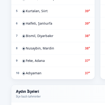
☀️
Kurtalan, Siirt
39°
5
☀️
Halfeti, Şanlıurfa
39°
6
☀️
Bismil, Diyarbakır
38°
7
☀️
Nusaybin, Mardin
38°
8
☀️
Feke, Adana
37°
9
☀️
Adıyaman
37°
10
Aydın İlçeleri
İlçe bazlı tahminler