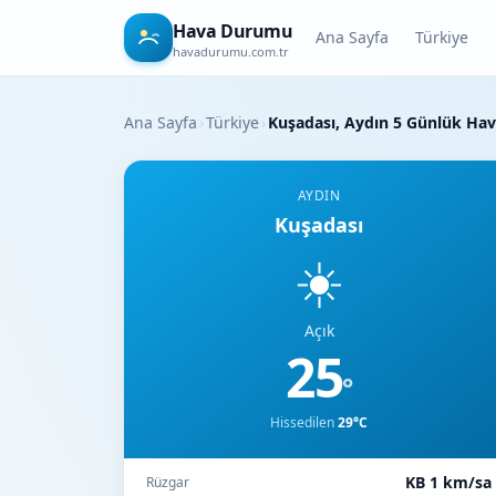
Hava Durumu
Ana Sayfa
Türkiye
havadurumu.com.tr
Ana Sayfa
›
Türkiye
›
Kuşadası, Aydın 5 Günlük H
AYDIN
Kuşadası
☀️
Açık
25
°
Hissedilen
29°C
KB 1 km/sa
Rüzgar