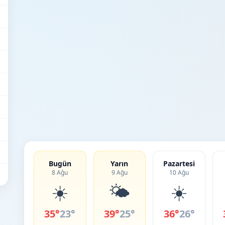
Bugün
Yarın
Pazartesi
8 Ağu
9 Ağu
10 Ağu
☀️
🌤️
☀️
35°
23°
39°
25°
36°
26°