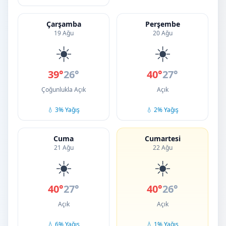
Çarşamba
Perşembe
19 Ağu
20 Ağu
☀️
☀️
39°
26°
40°
27°
Çoğunlukla Açık
Açık
💧 3% Yağış
💧 2% Yağış
Cuma
Cumartesi
21 Ağu
22 Ağu
☀️
☀️
40°
27°
40°
26°
Açık
Açık
💧 6% Yağış
💧 1% Yağış