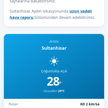
sayfalarına bakabilirsiniz.
Sultanhisar, Aydın lokasyonunda
uzun vadeli
hava raporu
bölümünden devam edebilirsiniz.
AYDIN
Sultanhisar
☀️
Çoğunlukla Açık
28
°
Hissedilen
29°C
KD 2 km/sa
Rüzgar