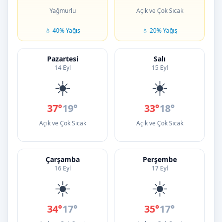
Yağmurlu
Açık ve Çok Sıcak
💧 40% Yağış
💧 20% Yağış
Pazartesi
Salı
14 Eyl
15 Eyl
☀️
☀️
37°
19°
33°
18°
Açık ve Çok Sıcak
Açık ve Çok Sıcak
Çarşamba
Perşembe
16 Eyl
17 Eyl
☀️
☀️
34°
17°
35°
17°