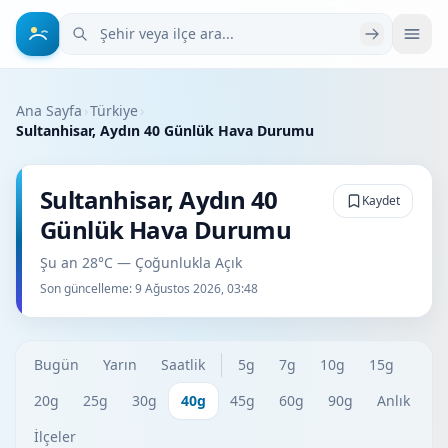
Şehir veya ilçe ara
Ana Sayfa
›
Türkiye
›
Sultanhisar, Aydın 40 Günlük Hava Durumu
Sultanhisar, Aydın 40
Kaydet
Günlük Hava Durumu
Şu an 28°C — Çoğunlukla Açık
Son güncelleme:
9 Ağustos 2026, 03:48
Bugün
Yarın
Saatlik
5g
7g
10g
15g
20g
25g
30g
40g
45g
60g
90g
Anlık
İlçeler