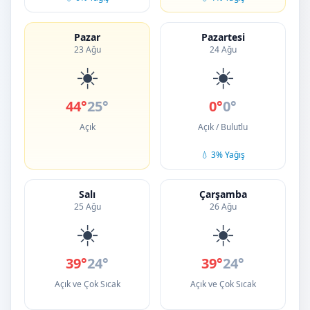
Pazar
Pazartesi
23 Ağu
24 Ağu
☀️
☀️
44°
25°
0°
0°
Açık
Açık / Bulutlu
💧 3% Yağış
Salı
Çarşamba
25 Ağu
26 Ağu
☀️
☀️
39°
24°
39°
24°
Açık ve Çok Sıcak
Açık ve Çok Sıcak