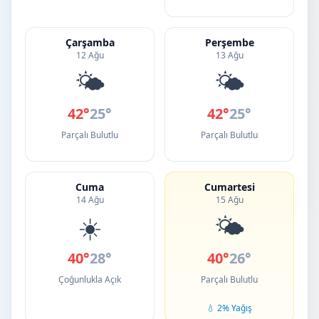
Çarşamba
Perşembe
12 Ağu
13 Ağu
🌤️
🌤️
42°
25°
42°
25°
Parçalı Bulutlu
Parçalı Bulutlu
Cuma
Cumartesi
14 Ağu
15 Ağu
☀️
🌤️
40°
28°
40°
26°
Çoğunlukla Açık
Parçalı Bulutlu
💧 2% Yağış