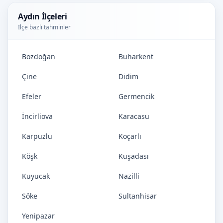
Aydın İlçeleri
İlçe bazlı tahminler
Bozdoğan
Buharkent
Çine
Didim
Efeler
Germencik
İncirliova
Karacasu
Karpuzlu
Koçarlı
Köşk
Kuşadası
Kuyucak
Nazilli
Söke
Sultanhisar
Yenipazar