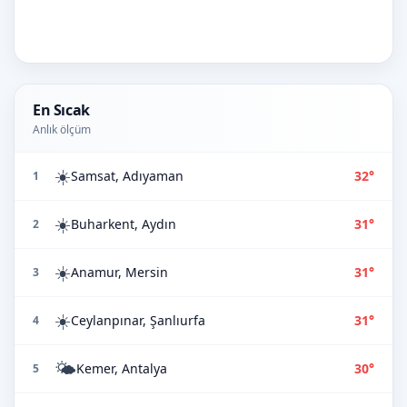
En Sıcak
Anlık ölçüm
☀️
Samsat, Adıyaman
32°
1
☀️
Buharkent, Aydın
31°
2
☀️
Anamur, Mersin
31°
3
☀️
Ceylanpınar, Şanlıurfa
31°
4
🌤️
Kemer, Antalya
30°
5