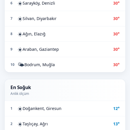
☀️
Sarayköy, Denizli
30°
6
☀️
Silvan, Diyarbakır
30°
7
☀️
Ağın, Elazığ
30°
8
☀️
Araban, Gaziantep
30°
9
🌤️
Bodrum, Muğla
30°
10
En Soğuk
Anlık ölçüm
☀️
Doğankent, Giresun
12°
1
☀️
Taşlıçay, Ağrı
13°
2