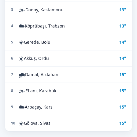
🌫️
Daday, Kastamonu
13°
3
☁️
Köprübaşı, Trabzon
13°
4
☀️
Gerede, Bolu
14°
5
☀️
Akkuş, Ordu
14°
6
🌧️
Damal, Ardahan
15°
7
🌫️
Eflani, Karabük
15°
8
☁️
Arpaçay, Kars
15°
9
☀️
Gölova, Sivas
15°
10