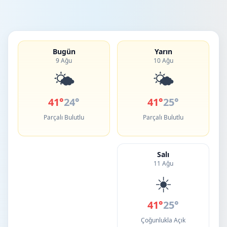
Bugün
Yarın
9 Ağu
10 Ağu
🌤️
🌤️
41°
24°
41°
25°
Parçalı Bulutlu
Parçalı Bulutlu
Salı
11 Ağu
☀️
41°
25°
Çoğunlukla Açık