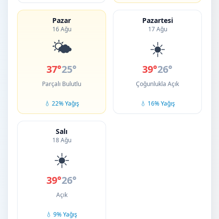
Pazar
Pazartesi
16 Ağu
17 Ağu
🌤️
☀️
37°
25°
39°
26°
Parçalı Bulutlu
Çoğunlukla Açık
💧 22% Yağış
💧 16% Yağış
Salı
18 Ağu
☀️
39°
26°
Açık
💧 9% Yağış