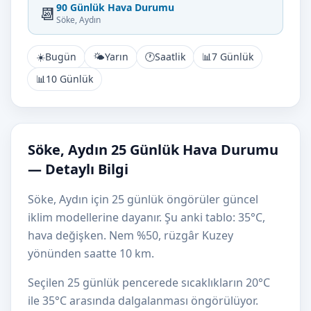
90 Günlük Hava Durumu
📆
Söke, Aydın
☀️
Bugün
🌤️
Yarın
🕐
Saatlik
📊
7 Günlük
📊
10 Günlük
Söke, Aydın 25 Günlük Hava Durumu
— Detaylı Bilgi
Söke, Aydın için 25 günlük öngörüler güncel
iklim modellerine dayanır. Şu anki tablo: 35°C,
hava değişken. Nem %50, rüzgâr Kuzey
yönünden saatte 10 km.
Seçilen 25 günlük pencerede sıcaklıkların 20°C
ile 35°C arasında dalgalanması öngörülüyor.