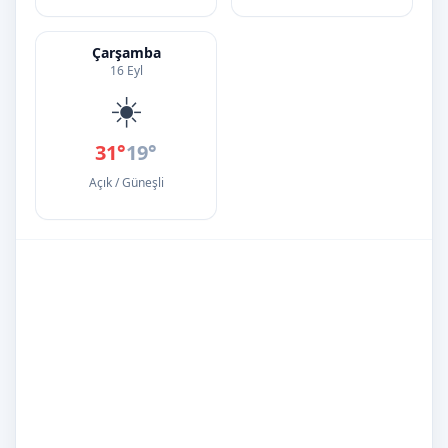
Çarşamba
16 Eyl
☀️
31°
19°
Açık / Güneşli