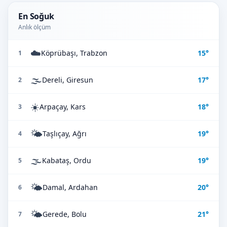
En Soğuk
Anlık ölçüm
☁️
Köprübaşı, Trabzon
15°
1
🌫️
Dereli, Giresun
17°
2
☀️
Arpaçay, Kars
18°
3
🌤️
Taşlıçay, Ağrı
19°
4
🌫️
Kabataş, Ordu
19°
5
🌤️
Damal, Ardahan
20°
6
🌤️
Gerede, Bolu
21°
7