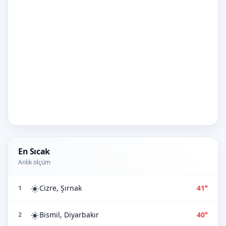
En Sıcak
Anlık ölçüm
☀️
Cizre, Şırnak
41°
1
☀️
Bismil, Diyarbakır
40°
2