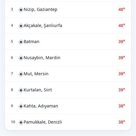
☀️
Nizip, Gaziantep
40°
3
☀️
Akçakale, Şanlıurfa
40°
4
☀️
Batman
39°
5
☀️
Nusaybin, Mardin
39°
6
☀️
Mut, Mersin
39°
7
☀️
Kurtalan, Siirt
39°
8
☀️
Kahta, Adıyaman
38°
9
☀️
Pamukkale, Denizli
38°
10