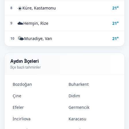
☀️
Küre, Kastamonu
21°
8
☁️
Hemşin, Rize
21°
9
🌤️
Muradiye, Van
21°
10
Aydın İlçeleri
İlçe bazlı tahminler
Bozdoğan
Buharkent
Çine
Didim
Efeler
Germencik
İncirliova
Karacasu