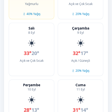
Yağmurlu
Açık ve Çok Sıcak
💧 40% Yağış
💧 20% Yağış
Salı
Çarşamba
8 Eyl
9 Eyl
☀️
☀️
33°
20°
32°
17°
Açık ve Çok Sıcak
Açık / Güneşli
💧 20% Yağış
Perşembe
Cuma
10 Eyl
11 Eyl
☀️
☀️
28°
13°
31°
14°