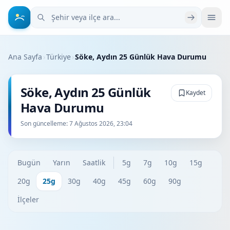
Şehir veya ilçe ara
Ana Sayfa
›
Türkiye
›
Söke, Aydın 25 Günlük Hava Durumu
Söke, Aydın 25 Günlük
Kaydet
Hava Durumu
Son güncelleme:
7 Ağustos 2026, 23:04
Bugün
Yarın
Saatlik
5g
7g
10g
15g
20g
25g
30g
40g
45g
60g
90g
İlçeler