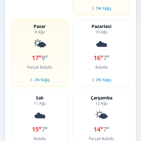
💧 5% Yağış
Pazar
Pazartesi
9 Ağu
10 Ağu
🌤️
☁️
17°
9°
16°
7°
Parçalı Bulutlu
Bulutlu
💧 2% Yağış
💧 3% Yağış
Salı
Çarşamba
11 Ağu
12 Ağu
☁️
🌤️
15°
7°
14°
7°
Bulutlu
Parçalı Bulutlu