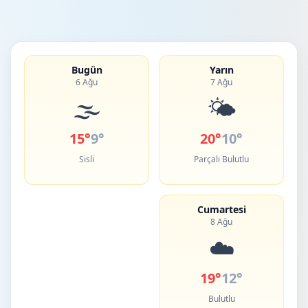
Bugün
Yarın
6 Ağu
7 Ağu
🌫️
🌤️
15°
9°
20°
10°
Sisli
Parçalı Bulutlu
Cumartesi
8 Ağu
☁️
19°
12°
Bulutlu