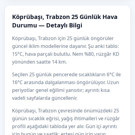
Köprübaşı, Trabzon 25 Günlük Hava
Durumu — Detaylı Bilgi
Köprübaşı, Trabzon için 25 günlük öngörüler
güncel iklim modellerine dayanır. Şu anki tablo:
15°C, hava parçalı bulutlu. Nem %80, rüzgâr KD
yönünden saatte 14 km.
Seçilen 25 günlük pencerede sıcaklıkların 6°C ile
16°C arasında dalgalanması öngörülüyor. Uzun
periyotlar genel eğilimi yansıtır; ayrıntı kısa
vadeli sayfalarda güncellenir.
Köprübaşı, Trabzon çevresinde önümüzdeki 25
günün sıcaklık eğrisi, yağış ihtimalleri ve rüzgâr
profili aşağıdaki tabloda yer alır. Gün içi ayrıntı
için bugün ve saatlik; ertesi gün için yarın