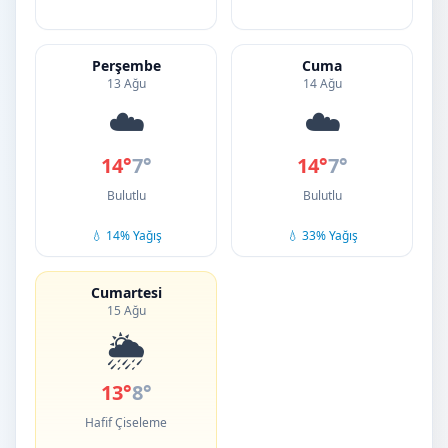
Perşembe
Cuma
13 Ağu
14 Ağu
☁️
☁️
14°
7°
14°
7°
Bulutlu
Bulutlu
💧 14% Yağış
💧 33% Yağış
Cumartesi
15 Ağu
🌦️
13°
8°
Hafif Çiseleme