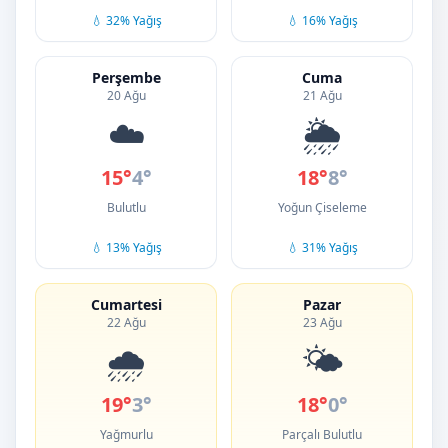
💧 32% Yağış
💧 16% Yağış
Perşembe
Cuma
20 Ağu
21 Ağu
☁️
🌦️
15°
4°
18°
8°
Bulutlu
Yoğun Çiseleme
💧 13% Yağış
💧 31% Yağış
Cumartesi
Pazar
22 Ağu
23 Ağu
🌧️
🌤️
19°
3°
18°
0°
Yağmurlu
Parçalı Bulutlu