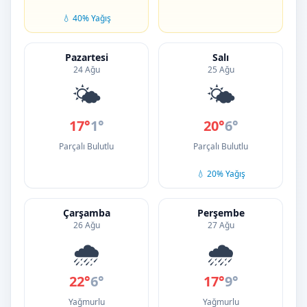
💧 40% Yağış
Pazartesi
Salı
24 Ağu
25 Ağu
🌤️
🌤️
17°
1°
20°
6°
Parçalı Bulutlu
Parçalı Bulutlu
💧 20% Yağış
Çarşamba
Perşembe
26 Ağu
27 Ağu
🌧️
🌧️
22°
6°
17°
9°
Yağmurlu
Yağmurlu