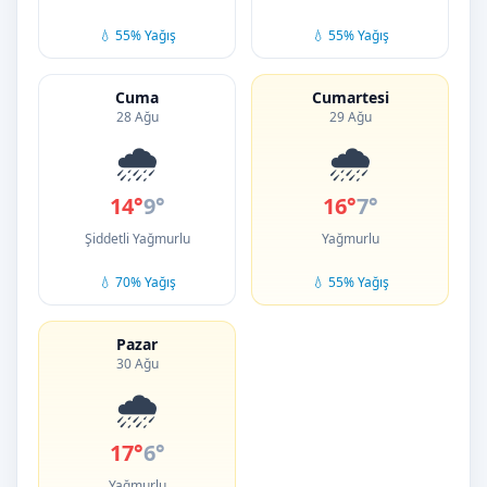
💧 55% Yağış
💧 55% Yağış
Cuma
Cumartesi
28 Ağu
29 Ağu
🌧️
🌧️
14°
9°
16°
7°
Şiddetli Yağmurlu
Yağmurlu
💧 70% Yağış
💧 55% Yağış
Pazar
30 Ağu
🌧️
17°
6°
Yağmurlu