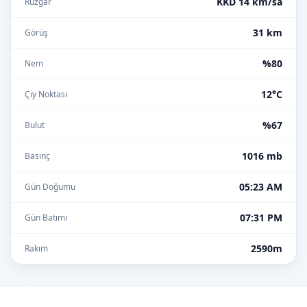
KKD 14 km/sa
Rüzgar
31 km
Görüş
%80
Nem
12°C
Çiy Noktası
%67
Bulut
1016 mb
Basınç
05:23 AM
Gün Doğumu
07:31 PM
Gün Batımı
2590m
Rakım