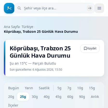
Şehir veya ilçe ara
Ana Sayfa
›
Türkiye
›
Köprübaşı, Trabzon 25 Günlük Hava Durumu
Köprübaşı, Trabzon 25
Kaydet
Günlük Hava Durumu
Şu an 15°C — Parçalı Bulutlu
Son güncelleme:
6 Ağustos 2026, 15:50
Bugün
Yarın
Saatlik
5g
7g
10g
15g
20g
25g
30g
40g
45g
60g
90g
Anlık
İlçeler