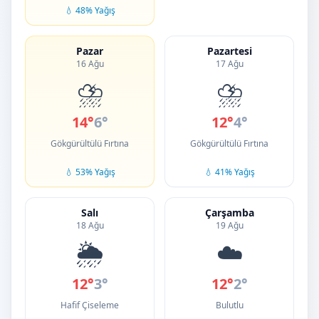
💧 48% Yağış
Pazar
Pazartesi
16 Ağu
17 Ağu
⛈️
⛈️
14°
6°
12°
4°
Gökgürültülü Fırtına
Gökgürültülü Fırtına
💧 53% Yağış
💧 41% Yağış
Salı
Çarşamba
18 Ağu
19 Ağu
🌦️
☁️
12°
3°
12°
2°
Hafif Çiseleme
Bulutlu