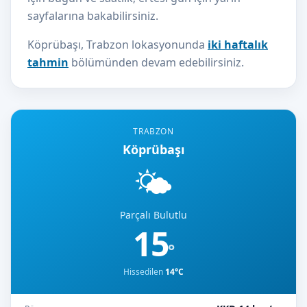
sayfalarına bakabilirsiniz.
Köprübaşı, Trabzon lokasyonunda
iki haftalık
tahmin
bölümünden devam edebilirsiniz.
TRABZON
Köprübaşı
🌤️
Parçalı Bulutlu
15
°
Hissedilen
14°C