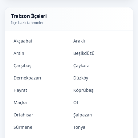
Trabzon İlçeleri
İlçe bazlı tahminler
Akçaabat
Araklı
Arsin
Beşikdüzü
Çarşıbaşı
Çaykara
Dernekpazarı
Düzköy
Hayrat
Köprübaşı
Maçka
Of
Ortahisar
Şalpazarı
Sürmene
Tonya