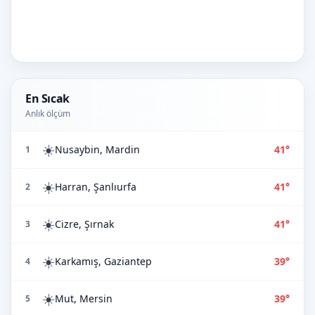
En Sıcak
Anlık ölçüm
☀️
Nusaybin, Mardin
41°
1
☀️
Harran, Şanlıurfa
41°
2
☀️
Cizre, Şırnak
41°
3
☀️
Karkamış, Gaziantep
39°
4
☀️
Mut, Mersin
39°
5