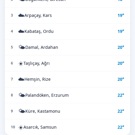
☁️
Arpaçay, Kars
19°
3
☁️
Kabataş, Ordu
19°
4
🌤️
Damal, Ardahan
20°
5
☀️
Taşlıçay, Ağrı
20°
6
☁️
Hemşin, Rize
20°
7
🌤️
Palandöken, Erzurum
22°
8
🌤️
Küre, Kastamonu
22°
9
☀️
Asarcık, Samsun
22°
10