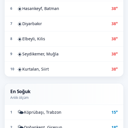
☀️
Hasankeyf, Batman
38°
6
☀️
Diyarbakır
38°
7
☀️
Elbeyli, Kilis
38°
8
☀️
Seydikemer, Muğla
38°
9
☀️
Kurtalan, Siirt
38°
10
En Soğuk
Anlık ölçüm
🌤️
Köprübaşı, Trabzon
15°
1
🌤️
Doğankent, Giresun
18°
2