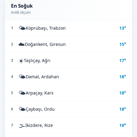
En Soğuk
Anlık ölçüm
🌤️
Köprübaşı, Trabzon
13°
1
☁️
Doğankent, Giresun
15°
2
☀️
Taşlıçay, Ağrı
17°
3
🌤️
Damal, Ardahan
18°
4
🌤️
Arpaçay, Kars
18°
5
🌤️
Çaybaşı, Ordu
18°
6
🌫️
İkizdere, Rize
19°
7