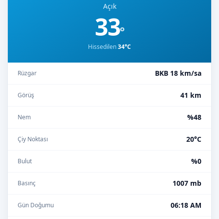
Açık
33
°
Hissedilen
34°C
BKB 18 km/sa
Rüzgar
41 km
Görüş
%48
Nem
20°C
Çiy Noktası
%0
Bulut
1007 mb
Basınç
06:18 AM
Gün Doğumu