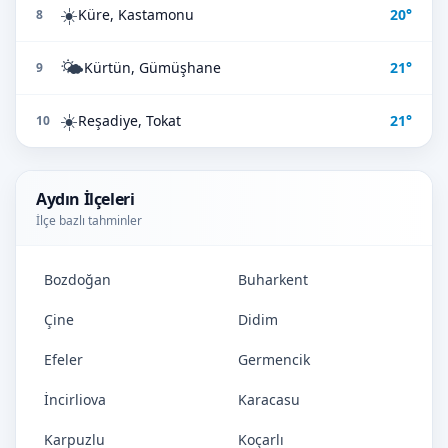
☀️
Küre, Kastamonu
20°
8
🌤️
Kürtün, Gümüşhane
21°
9
☀️
Reşadiye, Tokat
21°
10
Aydın İlçeleri
İlçe bazlı tahminler
Bozdoğan
Buharkent
Çine
Didim
Efeler
Germencik
İncirliova
Karacasu
Karpuzlu
Koçarlı