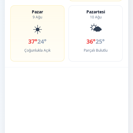
Pazar
Pazartesi
9 Ağu
10 Ağu
☀️
🌤️
37°
24°
36°
25°
Çoğunlukla Açık
Parçalı Bulutlu