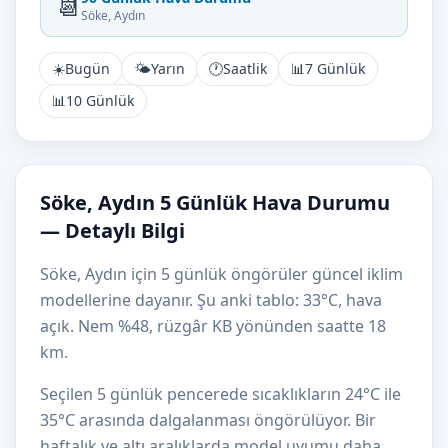
📆
Söke, Aydın
☀️
Bugün
🌤️
Yarın
🕐
Saatlik
📊
7 Günlük
📊
10 Günlük
Söke, Aydın 5 Günlük Hava Durumu
— Detaylı Bilgi
Söke, Aydın için 5 günlük öngörüler güncel iklim
modellerine dayanır. Şu anki tablo: 33°C, hava
açık. Nem %48, rüzgâr KB yönünden saatte 18
km.
Seçilen 5 günlük pencerede sıcaklıkların 24°C ile
35°C arasında dalgalanması öngörülüyor. Bir
haftalık ve altı aralıklarda model uyumu daha