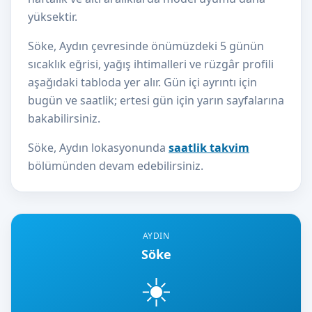
yüksektir.
Söke, Aydın çevresinde önümüzdeki 5 günün
sıcaklık eğrisi, yağış ihtimalleri ve rüzgâr profili
aşağıdaki tabloda yer alır. Gün içi ayrıntı için
bugün ve saatlik; ertesi gün için yarın sayfalarına
bakabilirsiniz.
Söke, Aydın lokasyonunda
saatlik takvim
bölümünden devam edebilirsiniz.
AYDIN
Söke
☀️