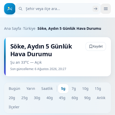
Şehir veya ilçe ara
Ana Sayfa
›
Türkiye
›
Söke, Aydın 5 Günlük Hava Durumu
Söke, Aydın 5 Günlük
Kaydet
Hava Durumu
Şu an 33°C — Açık
Son güncelleme:
6 Ağustos 2026, 20:27
Bugün
Yarın
Saatlik
5g
7g
10g
15g
20g
25g
30g
40g
45g
60g
90g
Anlık
İlçeler