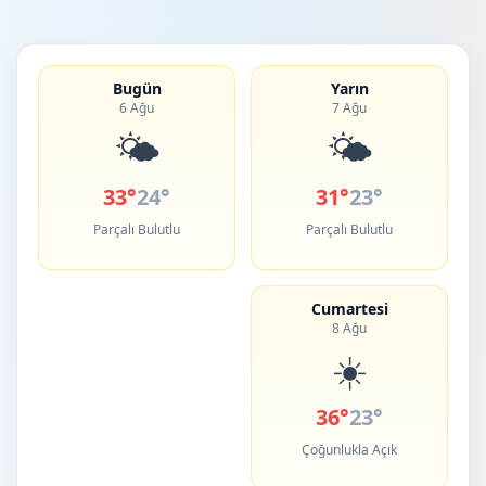
Bugün
Yarın
6 Ağu
7 Ağu
🌤️
🌤️
33°
24°
31°
23°
Parçalı Bulutlu
Parçalı Bulutlu
Cumartesi
8 Ağu
☀️
36°
23°
Çoğunlukla Açık