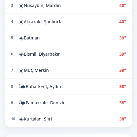
☀️
Nusaybin, Mardin
40°
3
☀️
Akçakale, Şanlıurfa
40°
4
☀️
Batman
39°
5
☀️
Bismil, Diyarbakır
39°
6
☀️
Mut, Mersin
39°
7
🌤️
Buharkent, Aydın
38°
8
🌤️
Pamukkale, Denizli
38°
9
☀️
Kurtalan, Siirt
38°
10