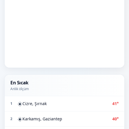
En Sıcak
Anlık ölçüm
☀️
Cizre, Şırnak
41°
1
☀️
Karkamış, Gaziantep
40°
2