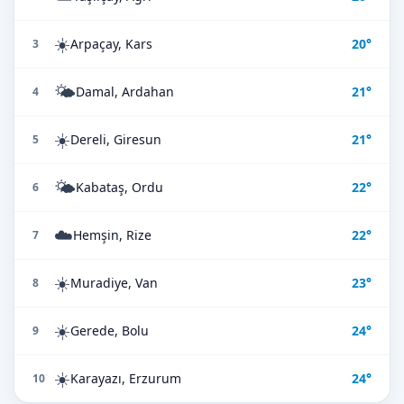
☀️
Arpaçay, Kars
20°
3
🌤️
Damal, Ardahan
21°
4
☀️
Dereli, Giresun
21°
5
🌤️
Kabataş, Ordu
22°
6
☁️
Hemşin, Rize
22°
7
☀️
Muradiye, Van
23°
8
☀️
Gerede, Bolu
24°
9
☀️
Karayazı, Erzurum
24°
10