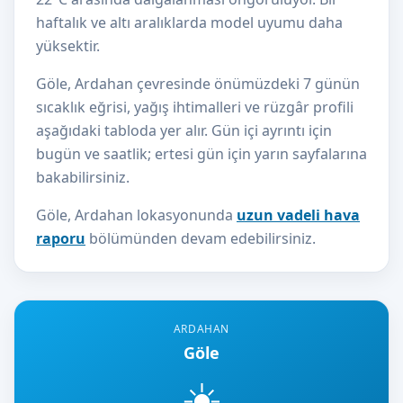
haftalık ve altı aralıklarda model uyumu daha
yüksektir.
Göle, Ardahan çevresinde önümüzdeki 7 günün
sıcaklık eğrisi, yağış ihtimalleri ve rüzgâr profili
aşağıdaki tabloda yer alır. Gün içi ayrıntı için
bugün ve saatlik; ertesi gün için yarın sayfalarına
bakabilirsiniz.
Göle, Ardahan lokasyonunda
uzun vadeli hava
raporu
bölümünden devam edebilirsiniz.
ARDAHAN
Göle
☀️