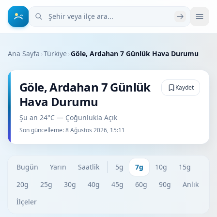
Şehir veya ilçe ara
Ana Sayfa
›
Türkiye
›
Göle, Ardahan 7 Günlük Hava Durumu
Göle, Ardahan 7 Günlük
Kaydet
Hava Durumu
Şu an 24°C — Çoğunlukla Açık
Son güncelleme:
8 Ağustos 2026, 15:11
Bugün
Yarın
Saatlik
5g
7g
10g
15g
20g
25g
30g
40g
45g
60g
90g
Anlık
İlçeler