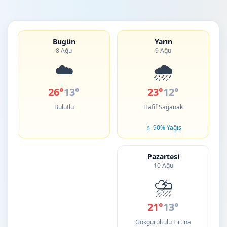
Bugün
Yarın
8 Ağu
9 Ağu
☁️
🌧️
26°
13°
23°
12°
Bulutlu
Hafif Sağanak
💧 90% Yağış
Pazartesi
10 Ağu
⛈️
21°
13°
Gökgürültülü Fırtına