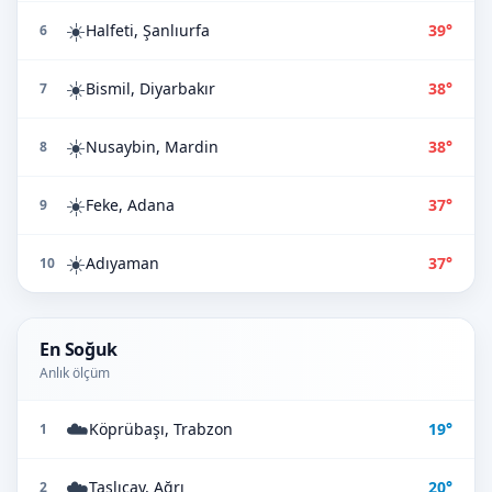
☀️
Halfeti, Şanlıurfa
39°
6
☀️
Bismil, Diyarbakır
38°
7
☀️
Nusaybin, Mardin
38°
8
☀️
Feke, Adana
37°
9
☀️
Adıyaman
37°
10
En Soğuk
Anlık ölçüm
☁️
Köprübaşı, Trabzon
19°
1
☁️
Taşlıçay, Ağrı
20°
2