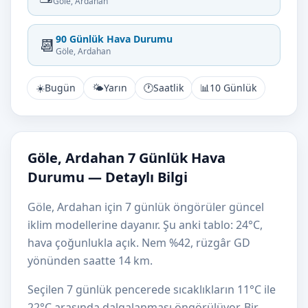
Göle, Ardahan
90 Günlük Hava Durumu
📆
Göle, Ardahan
☀️
Bugün
🌤️
Yarın
🕐
Saatlik
📊
10 Günlük
Göle, Ardahan 7 Günlük Hava
Durumu — Detaylı Bilgi
Göle, Ardahan için 7 günlük öngörüler güncel
iklim modellerine dayanır. Şu anki tablo: 24°C,
hava çoğunlukla açık. Nem %42, rüzgâr GD
yönünden saatte 14 km.
Seçilen 7 günlük pencerede sıcaklıkların 11°C ile
22°C arasında dalgalanması öngörülüyor. Bir