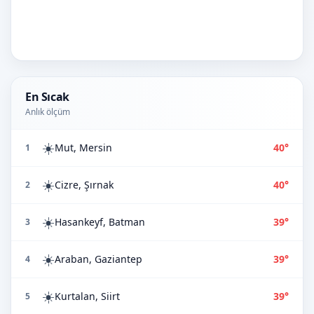
En Sıcak
Anlık ölçüm
☀️
Mut, Mersin
40°
1
☀️
Cizre, Şırnak
40°
2
☀️
Hasankeyf, Batman
39°
3
☀️
Araban, Gaziantep
39°
4
☀️
Kurtalan, Siirt
39°
5