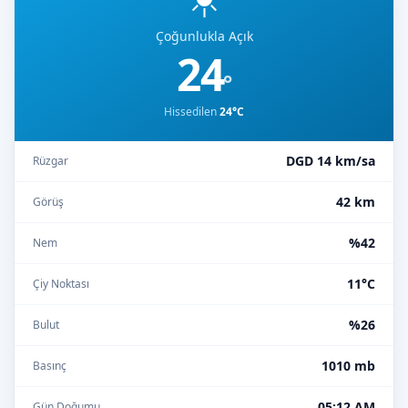
Çoğunlukla Açık
24
°
Hissedilen
24°C
DGD 14 km/sa
Rüzgar
42 km
Görüş
%42
Nem
11°C
Çiy Noktası
%26
Bulut
1010 mb
Basınç
05:12 AM
Gün Doğumu