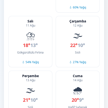
💧 60% Yağış
Salı
Çarşamba
11 Ağu
12 Ağu
⛈️
🌫️
18°
13°
22°
10°
Gökgürültülü Fırtına
Sisli
💧 54% Yağış
💧 27% Yağış
Perşembe
Cuma
13 Ağu
14 Ağu
🌫️
🌧️
21°
10°
20°
9°
Sisli
Hafif Sağanak