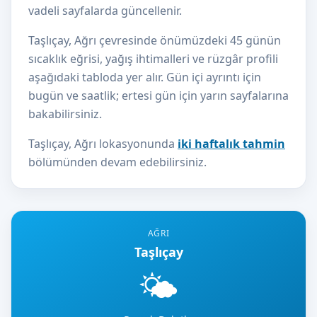
vadeli sayfalarda güncellenir.
Taşlıçay, Ağrı çevresinde önümüzdeki 45 günün
sıcaklık eğrisi, yağış ihtimalleri ve rüzgâr profili
aşağıdaki tabloda yer alır. Gün içi ayrıntı için
bugün ve saatlik; ertesi gün için yarın sayfalarına
bakabilirsiniz.
Taşlıçay, Ağrı lokasyonunda
iki haftalık tahmin
bölümünden devam edebilirsiniz.
AĞRI
Taşlıçay
🌤️