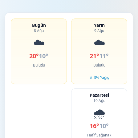
Bugün
Yarın
8 Ağu
9 Ağu
☁️
☁️
20°
10°
21°
11°
Bulutlu
Bulutlu
💧 3% Yağış
Pazartesi
10 Ağu
🌧️
16°
10°
Hafif Sağanak