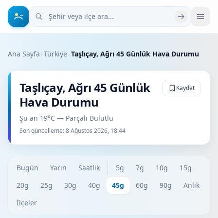
Şehir veya ilçe ara
Ana Sayfa
›
Türkiye
›
Taşlıçay, Ağrı 45 Günlük Hava Durumu
Taşlıçay, Ağrı 45 Günlük
Kaydet
Hava Durumu
Şu an 19°C — Parçalı Bulutlu
Son güncelleme:
8 Ağustos 2026, 18:44
Bugün
Yarın
Saatlik
5g
7g
10g
15g
20g
25g
30g
40g
45g
60g
90g
Anlık
İlçeler