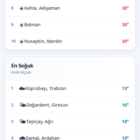
☀️
Kahta, Adıyaman
38°
8
☀️
Batman
38°
9
☀️
Nusaybin, Mardin
38°
10
En Soğuk
Anlık ölçüm
☁️
Köprübaşı, Trabzon
13°
1
🌤️
Doğankent, Giresun
16°
2
🌤️
Taşlıçay, Ağrı
18°
3
🌧️
Damal, Ardahan
19°
4