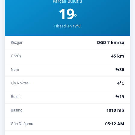
Parçalı Bulutlu
19
°
Hissedilen
17°C
DGD 7 km/sa
Rüzgar
45 km
Görüş
%36
Nem
4°C
Çiy Noktası
%19
Bulut
1010 mb
Basınç
05:12 AM
Gün Doğumu