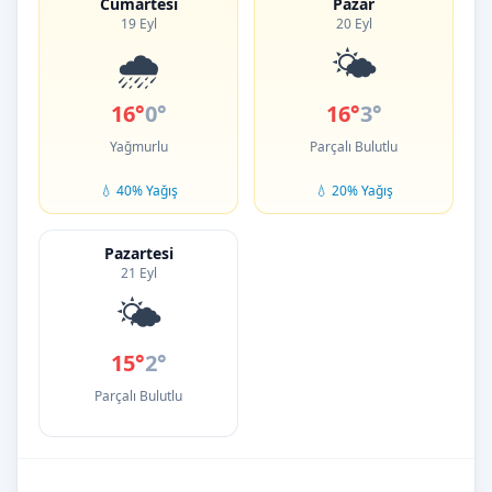
Cumartesi
Pazar
19 Eyl
20 Eyl
🌧️
🌤️
16°
0°
16°
3°
Yağmurlu
Parçalı Bulutlu
💧 40% Yağış
💧 20% Yağış
Pazartesi
21 Eyl
🌤️
15°
2°
Parçalı Bulutlu