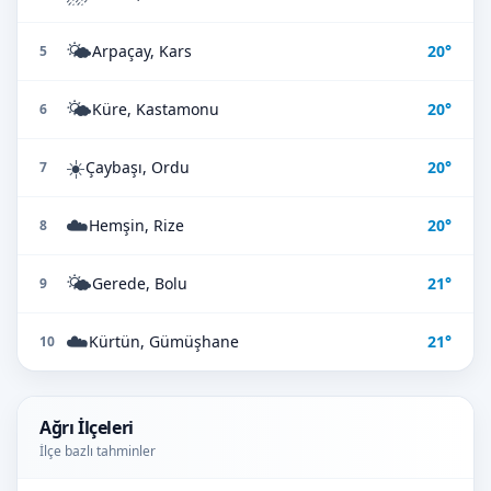
🌤️
Arpaçay, Kars
20°
5
🌤️
Küre, Kastamonu
20°
6
☀️
Çaybaşı, Ordu
20°
7
☁️
Hemşin, Rize
20°
8
🌤️
Gerede, Bolu
21°
9
☁️
Kürtün, Gümüşhane
21°
10
Ağrı İlçeleri
İlçe bazlı tahminler