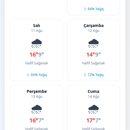
💧 84% Yağış
Salı
Çarşamba
11 Ağu
12 Ağu
🌧️
🌧️
16°
9°
14°
9°
Hafif Sağanak
Hafif Sağanak
💧 66% Yağış
💧 72% Yağış
Perşembe
Cuma
13 Ağu
14 Ağu
🌧️
🌧️
16°
7°
17°
7°
Hafif Sağanak
Hafif Sağanak