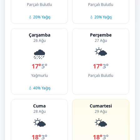
Parçalı Bulutlu
Parçalı Bulutlu
💧 20% Yağış
💧 20% Yağış
Çarşamba
Perşembe
26 Ağu
27 Ağu
🌧️
🌤️
17°
5°
17°
3°
Yağmurlu
Parçalı Bulutlu
💧 40% Yağış
Cuma
Cumartesi
28 Ağu
29 Ağu
🌤️
🌤️
18°
3°
18°
3°