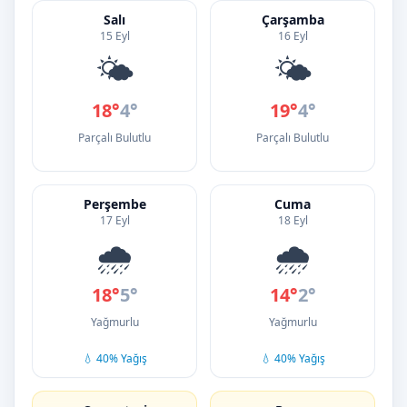
Salı
Çarşamba
15 Eyl
16 Eyl
🌤️
🌤️
18°
4°
19°
4°
Parçalı Bulutlu
Parçalı Bulutlu
Perşembe
Cuma
17 Eyl
18 Eyl
🌧️
🌧️
18°
5°
14°
2°
Yağmurlu
Yağmurlu
💧 40% Yağış
💧 40% Yağış