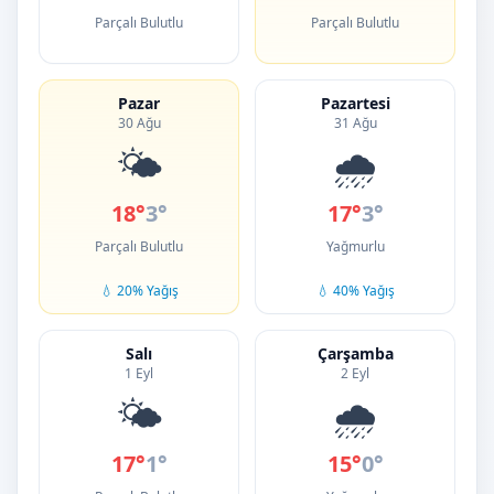
Parçalı Bulutlu
Parçalı Bulutlu
Pazar
Pazartesi
30 Ağu
31 Ağu
🌤️
🌧️
18°
3°
17°
3°
Parçalı Bulutlu
Yağmurlu
💧 20% Yağış
💧 40% Yağış
Salı
Çarşamba
1 Eyl
2 Eyl
🌤️
🌧️
17°
1°
15°
0°