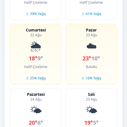
Hafif Çiseleme
Hafif Çiseleme
💧 39% Yağış
💧 41% Yağış
Cumartesi
Pazar
22 Ağu
23 Ağu
🌦️
☁️
18°
9°
23°
10°
Hafif Çiseleme
Bulutlu
💧 25% Yağış
💧 16% Yağış
Pazartesi
Salı
24 Ağu
25 Ağu
🌤️
🌤️
20°
6°
19°
5°