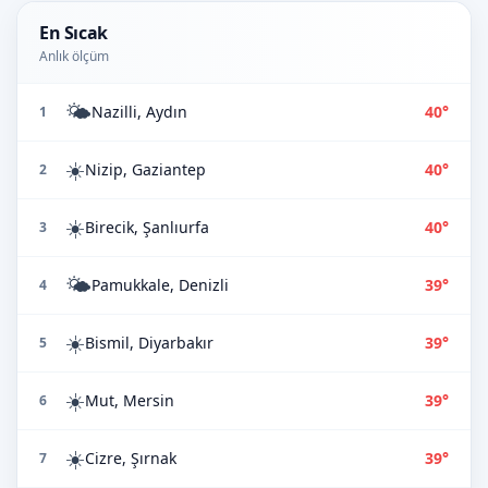
En Sıcak
Anlık ölçüm
🌤️
Nazilli, Aydın
40°
1
☀️
Nizip, Gaziantep
40°
2
☀️
Birecik, Şanlıurfa
40°
3
🌤️
Pamukkale, Denizli
39°
4
☀️
Bismil, Diyarbakır
39°
5
☀️
Mut, Mersin
39°
6
☀️
Cizre, Şırnak
39°
7