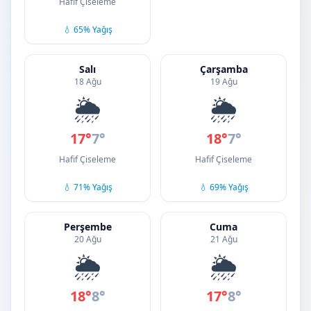
Hafif Çiseleme
💧 65% Yağış
Salı
Çarşamba
18 Ağu
19 Ağu
🌦️
🌦️
17°
7°
18°
7°
Hafif Çiseleme
Hafif Çiseleme
💧 71% Yağış
💧 69% Yağış
Perşembe
Cuma
20 Ağu
21 Ağu
🌦️
🌦️
18°
8°
17°
8°