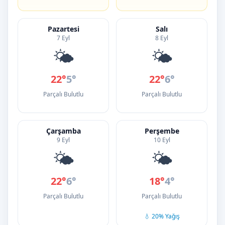
Pazartesi
Salı
7 Eyl
8 Eyl
🌤️
🌤️
22°
5°
22°
6°
Parçalı Bulutlu
Parçalı Bulutlu
Çarşamba
Perşembe
9 Eyl
10 Eyl
🌤️
🌤️
22°
6°
18°
4°
Parçalı Bulutlu
Parçalı Bulutlu
💧 20% Yağış