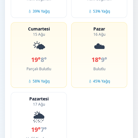
💧 39% Yağış
💧 53% Yağış
Cumartesi
Pazar
15 Ağu
16 Ağu
🌤️
☁️
19°
8°
18°
9°
Parçalı Bulutlu
Bulutlu
💧 58% Yağış
💧 45% Yağış
Pazartesi
17 Ağu
🌦️
19°
7°