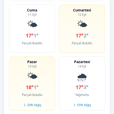
Cuma
Cumartesi
11 Eyl
12 Eyl
🌤️
🌤️
17°
1°
17°
2°
Parçalı Bulutlu
Parçalı Bulutlu
Pazar
Pazartesi
13 Eyl
14 Eyl
🌤️
🌧️
18°
1°
17°
3°
Parçalı Bulutlu
Yağmurlu
💧 20% Yağış
💧 55% Yağış