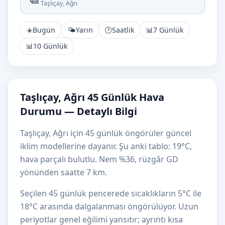
Taşlıçay, Ağrı
☀️
Bugün
🌤️
Yarın
🕐
Saatlik
📊
7 Günlük
📊
10 Günlük
Taşlıçay, Ağrı 45 Günlük Hava
Durumu — Detaylı Bilgi
Taşlıçay, Ağrı için 45 günlük öngörüler güncel
iklim modellerine dayanır. Şu anki tablo: 19°C,
hava parçalı bulutlu. Nem %36, rüzgâr GD
yönünden saatte 7 km.
Seçilen 45 günlük pencerede sıcaklıkların 5°C ile
18°C arasında dalgalanması öngörülüyor. Uzun
periyotlar genel eğilimi yansıtır; ayrıntı kısa