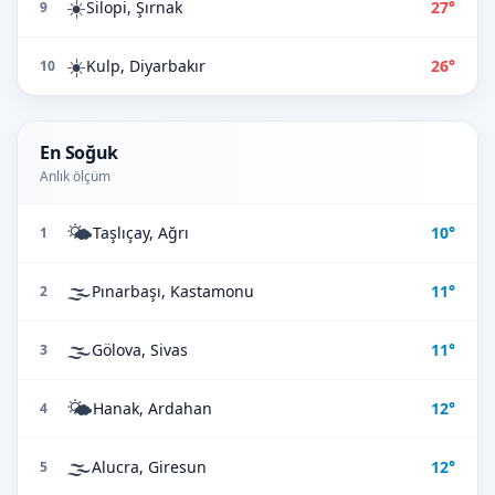
☀️
Silopi, Şırnak
27°
9
☀️
Kulp, Diyarbakır
26°
10
En Soğuk
Anlık ölçüm
🌤️
Taşlıçay, Ağrı
10°
1
🌫️
Pınarbaşı, Kastamonu
11°
2
🌫️
Gölova, Sivas
11°
3
🌤️
Hanak, Ardahan
12°
4
🌫️
Alucra, Giresun
12°
5