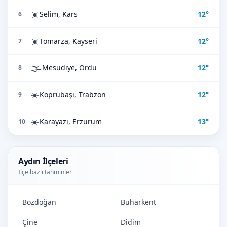
☀️
Selim, Kars
12°
6
☀️
Tomarza, Kayseri
12°
7
🌫️
Mesudiye, Ordu
12°
8
☀️
Köprübaşı, Trabzon
12°
9
☀️
Karayazı, Erzurum
13°
10
Aydın İlçeleri
İlçe bazlı tahminler
Bozdoğan
Buharkent
Çine
Didim