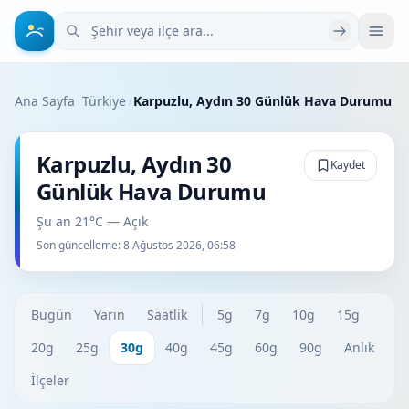
Şehir veya ilçe ara
Ana Sayfa
›
Türkiye
›
Karpuzlu, Aydın 30 Günlük Hava Durumu
Karpuzlu, Aydın 30
Kaydet
Günlük Hava Durumu
Şu an 21°C — Açık
Son güncelleme:
8 Ağustos 2026, 06:58
Bugün
Yarın
Saatlik
5g
7g
10g
15g
20g
25g
30g
40g
45g
60g
90g
Anlık
İlçeler