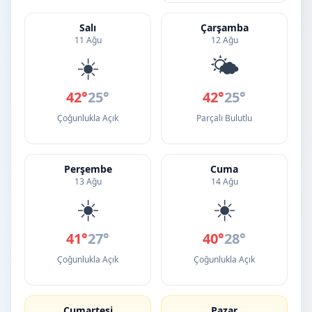
Salı
Çarşamba
11 Ağu
12 Ağu
☀️
🌤️
42°
25°
42°
25°
Çoğunlukla Açık
Parçalı Bulutlu
Perşembe
Cuma
13 Ağu
14 Ağu
☀️
☀️
41°
27°
40°
28°
Çoğunlukla Açık
Çoğunlukla Açık
Cumartesi
Pazar