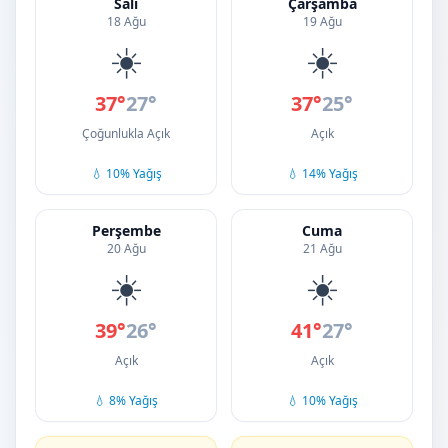
Salı
Çarşamba
18 Ağu
19 Ağu
☀️
☀️
37°
27°
37°
25°
Çoğunlukla Açık
Açık
💧 10% Yağış
💧 14% Yağış
Perşembe
Cuma
20 Ağu
21 Ağu
☀️
☀️
39°
26°
41°
27°
Açık
Açık
💧 8% Yağış
💧 10% Yağış