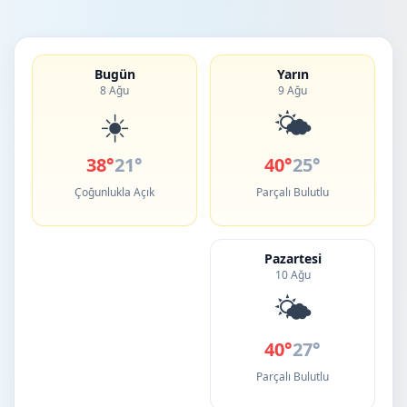
Bugün
Yarın
8 Ağu
9 Ağu
☀️
🌤️
38°
21°
40°
25°
Çoğunlukla Açık
Parçalı Bulutlu
Pazartesi
10 Ağu
🌤️
40°
27°
Parçalı Bulutlu