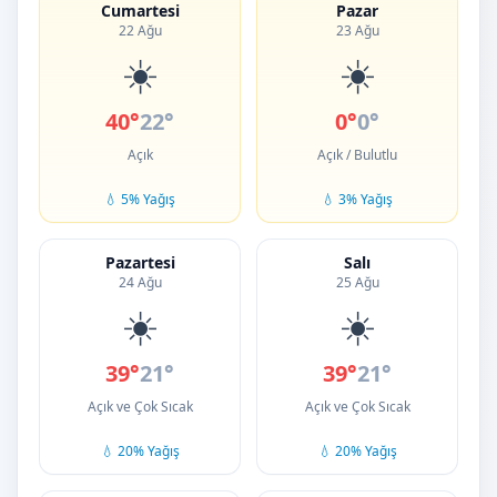
Cumartesi
Pazar
22 Ağu
23 Ağu
☀️
☀️
40°
22°
0°
0°
Açık
Açık / Bulutlu
💧 5% Yağış
💧 3% Yağış
Pazartesi
Salı
24 Ağu
25 Ağu
☀️
☀️
39°
21°
39°
21°
Açık ve Çok Sıcak
Açık ve Çok Sıcak
💧 20% Yağış
💧 20% Yağış