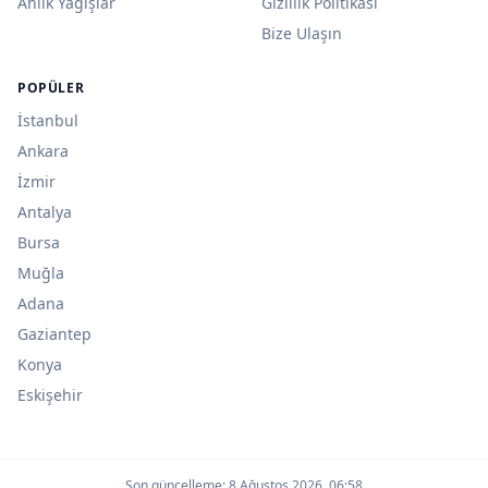
Anlık Yağışlar
Gizlilik Politikası
Bize Ulaşın
POPÜLER
İstanbul
Ankara
İzmir
Antalya
Bursa
Muğla
Adana
Gaziantep
Konya
Eskişehir
Son güncelleme:
8 Ağustos 2026, 06:58