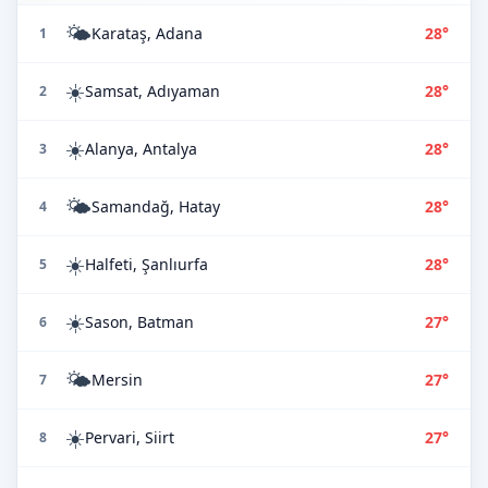
🌤️
Karataş, Adana
28°
1
☀️
Samsat, Adıyaman
28°
2
☀️
Alanya, Antalya
28°
3
🌤️
Samandağ, Hatay
28°
4
☀️
Halfeti, Şanlıurfa
28°
5
☀️
Sason, Batman
27°
6
🌤️
Mersin
27°
7
☀️
Pervari, Siirt
27°
8