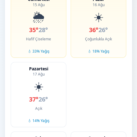
15 Ağu
16 Ağu
🌦️
☀️
35°
28°
36°
26°
Hafif Çiseleme
Çoğunlukla Açık
💧 33% Yağış
💧 18% Yağış
Pazartesi
17 Ağu
☀️
37°
26°
Açık
💧 14% Yağış