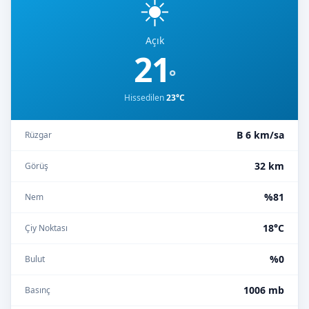
☀️
Açık
21
°
Hissedilen
23°C
B 6 km/sa
Rüzgar
32 km
Görüş
%81
Nem
18°C
Çiy Noktası
%0
Bulut
1006 mb
Basınç