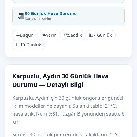
90 Günlük Hava Durumu
📆
Karpuzlu, Aydın
☀️
Bugün
🌤️
Yarın
🕐
Saatlik
📊
7 Günlük
📊
10 Günlük
Karpuzlu, Aydın 30 Günlük Hava
Durumu — Detaylı Bilgi
Karpuzlu, Aydın için 30 günlük öngörüler güncel
iklim modellerine dayanır. Şu anki tablo: 21°C,
hava açık. Nem %81, rüzgâr B yönünden saatte 6
km.
Seçilen 30 günlük pencerede sıcaklıkların 22°C