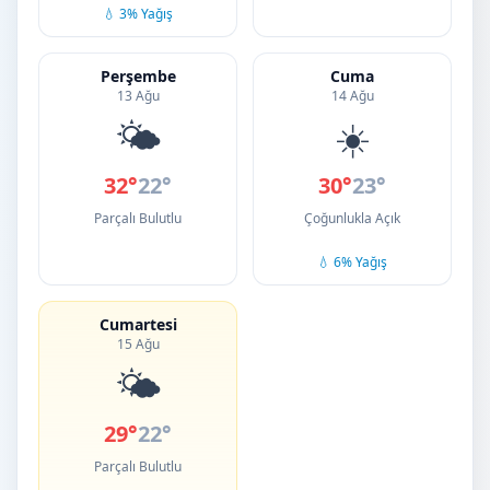
💧 3% Yağış
Perşembe
Cuma
13 Ağu
14 Ağu
🌤️
☀️
32°
22°
30°
23°
Parçalı Bulutlu
Çoğunlukla Açık
💧 6% Yağış
Cumartesi
15 Ağu
🌤️
29°
22°
Parçalı Bulutlu