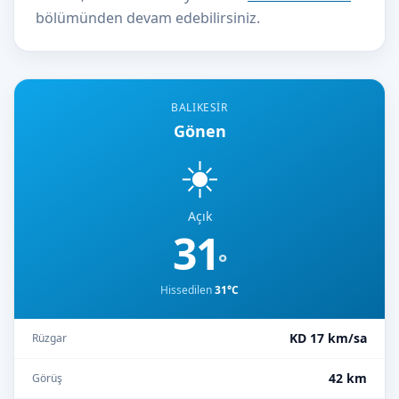
bölümünden devam edebilirsiniz.
BALIKESIR
Gönen
☀️
Açık
31
°
Hissedilen
31°C
KD 17 km/sa
Rüzgar
42 km
Görüş