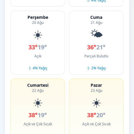
💧 4% Yağış
Perşembe
Cuma
20 Ağu
21 Ağu
☀️
🌤️
33°
19°
36°
21°
Açık
Parçalı Bulutlu
💧 4% Yağış
💧 2% Yağış
Cumartesi
Pazar
22 Ağu
23 Ağu
☀️
☀️
38°
19°
38°
20°
Açık ve Çok Sıcak
Açık ve Çok Sıcak