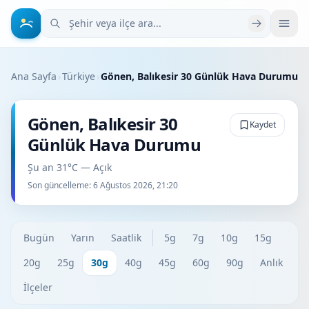
Şehir veya ilçe ara
Ana Sayfa
›
Türkiye
›
Gönen, Balıkesir 30 Günlük Hava Durumu
Gönen, Balıkesir 30
Kaydet
Günlük Hava Durumu
Şu an 31°C — Açık
Son güncelleme:
6 Ağustos 2026, 21:20
Bugün
Yarın
Saatlik
5g
7g
10g
15g
20g
25g
30g
40g
45g
60g
90g
Anlık
İlçeler