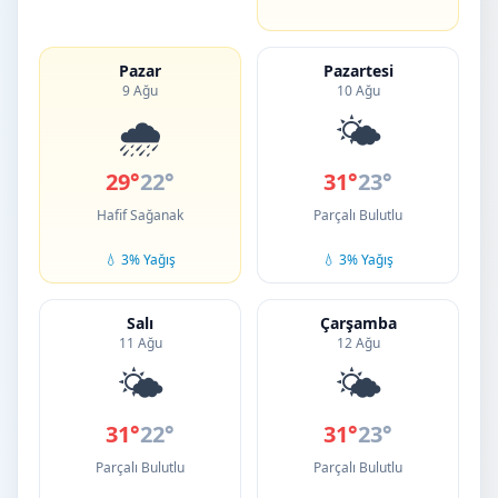
Pazar
Pazartesi
9 Ağu
10 Ağu
🌧️
🌤️
29°
22°
31°
23°
Hafif Sağanak
Parçalı Bulutlu
💧 3% Yağış
💧 3% Yağış
Salı
Çarşamba
11 Ağu
12 Ağu
🌤️
🌤️
31°
22°
31°
23°
Parçalı Bulutlu
Parçalı Bulutlu