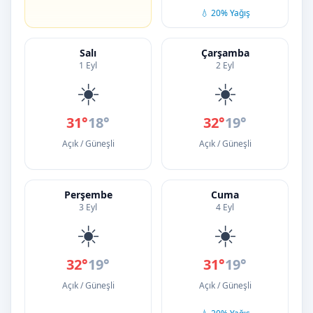
💧 20% Yağış
Salı
Çarşamba
1 Eyl
2 Eyl
☀️
☀️
31°
18°
32°
19°
Açık / Güneşli
Açık / Güneşli
Perşembe
Cuma
3 Eyl
4 Eyl
☀️
☀️
32°
19°
31°
19°
Açık / Güneşli
Açık / Güneşli