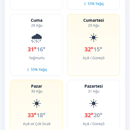
💧 55% Yağış
Cuma
Cumartesi
28 Ağu
29 Ağu
🌧️
☀️
31°
16°
32°
15°
Yağmurlu
Açık / Güneşli
💧 55% Yağış
Pazar
Pazartesi
30 Ağu
31 Ağu
☀️
☀️
33°
18°
32°
20°
Açık ve Çok Sıcak
Açık / Güneşli