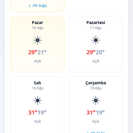
💧 2% Yağış
Pazar
Pazartesi
16 Ağu
17 Ağu
☀️
☀️
29°
21°
29°
20°
Açık
Açık
Salı
Çarşamba
18 Ağu
19 Ağu
☀️
☀️
31°
19°
31°
19°
Açık
Açık