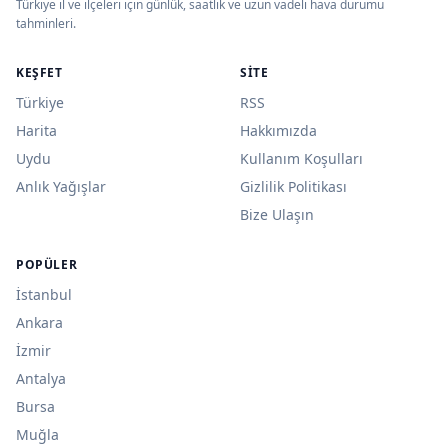
Türkiye il ve ilçeleri için günlük, saatlik ve uzun vadeli hava durumu
tahminleri.
KEŞFET
SITE
Türkiye
RSS
Harita
Hakkımızda
Uydu
Kullanım Koşulları
Anlık Yağışlar
Gizlilik Politikası
Bize Ulaşın
POPÜLER
İstanbul
Ankara
İzmir
Antalya
Bursa
Muğla