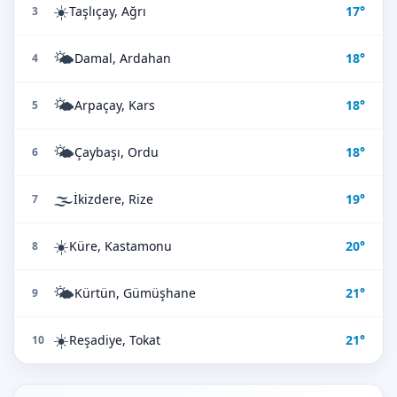
☀️
Taşlıçay, Ağrı
17°
3
🌤️
Damal, Ardahan
18°
4
🌤️
Arpaçay, Kars
18°
5
🌤️
Çaybaşı, Ordu
18°
6
🌫️
İkizdere, Rize
19°
7
☀️
Küre, Kastamonu
20°
8
🌤️
Kürtün, Gümüşhane
21°
9
☀️
Reşadiye, Tokat
21°
10