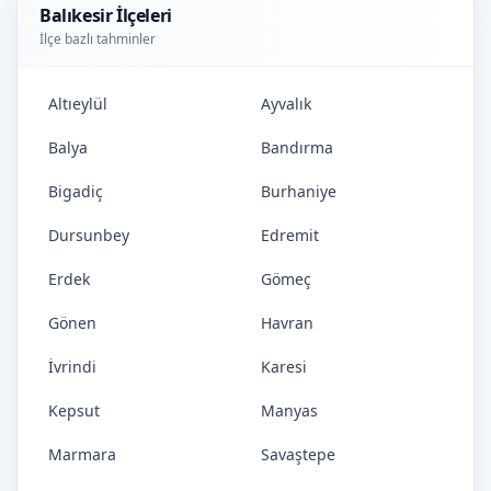
Balıkesir İlçeleri
İlçe bazlı tahminler
Altıeylül
Ayvalık
Balya
Bandırma
Bigadiç
Burhaniye
Dursunbey
Edremit
Erdek
Gömeç
Gönen
Havran
İvrindi
Karesi
Kepsut
Manyas
Marmara
Savaştepe