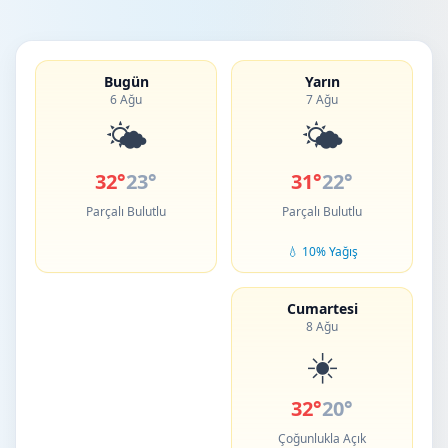
Bugün
Yarın
6 Ağu
7 Ağu
🌤️
🌤️
32°
23°
31°
22°
Parçalı Bulutlu
Parçalı Bulutlu
💧 10% Yağış
Cumartesi
8 Ağu
☀️
32°
20°
Çoğunlukla Açık