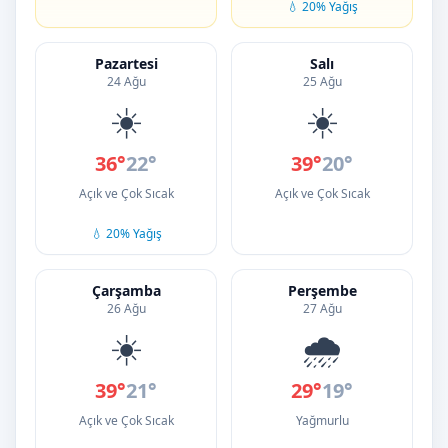
💧 20% Yağış
Pazartesi
Salı
24 Ağu
25 Ağu
☀️
☀️
36°
22°
39°
20°
Açık ve Çok Sıcak
Açık ve Çok Sıcak
💧 20% Yağış
Çarşamba
Perşembe
26 Ağu
27 Ağu
☀️
🌧️
39°
21°
29°
19°
Açık ve Çok Sıcak
Yağmurlu