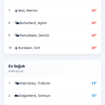
☀️
Mut, Mersin
39°
7
🌤️
Buharkent, Aydın
38°
8
🌤️
Pamukkale, Denizli
38°
9
☀️
Kurtalan, Siirt
38°
10
En Soğuk
Anlık ölçüm
🌤️
Köprübaşı, Trabzon
13°
1
☁️
Doğankent, Giresun
15°
2