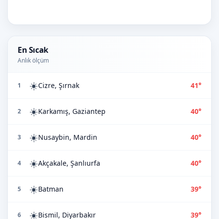
En Sıcak
Anlık ölçüm
☀️
Cizre, Şırnak
41°
1
☀️
Karkamış, Gaziantep
40°
2
☀️
Nusaybin, Mardin
40°
3
☀️
Akçakale, Şanlıurfa
40°
4
☀️
Batman
39°
5
☀️
Bismil, Diyarbakır
39°
6