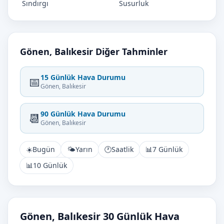
Sındırgı
Susurluk
Gönen, Balıkesir Diğer Tahminler
15 Günlük Hava Durumu
📅
Gönen, Balıkesir
90 Günlük Hava Durumu
📆
Gönen, Balıkesir
☀️
Bugün
🌤️
Yarın
🕐
Saatlik
📊
7 Günlük
📊
10 Günlük
Gönen, Balıkesir 30 Günlük Hava