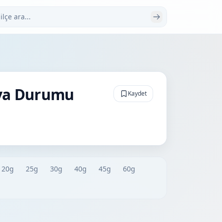
 ara
ava Durumu
Kaydet
20g
25g
30g
40g
45g
60g