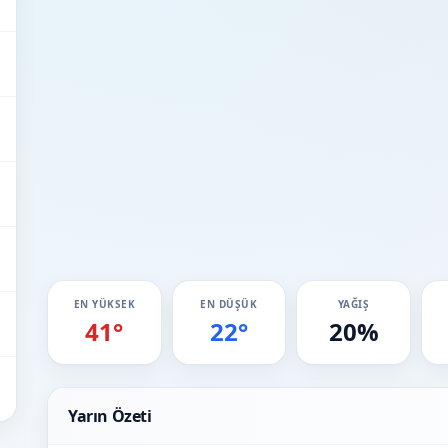
EN YÜKSEK
EN DÜŞÜK
YAĞIŞ
41°
22°
20%
Yarın Özeti