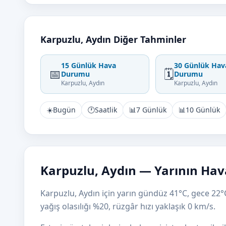
Karpuzlu, Aydın Diğer Tahminler
15 Günlük Hava
30 Günlük Hav
📅
🗓️
Durumu
Durumu
Karpuzlu, Aydın
Karpuzlu, Aydın
☀️
Bugün
🕐
Saatlik
📊
7 Günlük
📊
10 Günlük
Karpuzlu, Aydın — Yarının Ha
Karpuzlu, Aydın için yarın gündüz 41°C, gece 22°C
yağış olasılığı %20, rüzgâr hızı yaklaşık 0 km/s.