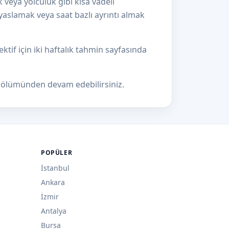
k veya yolculuk gibi kısa vadeli
kıyaslamak veya saat bazlı ayrıntı almak
tif için iki haftalık tahmin sayfasında
ölümünden devam edebilirsiniz.
POPÜLER
İstanbul
Ankara
İzmir
Antalya
Bursa