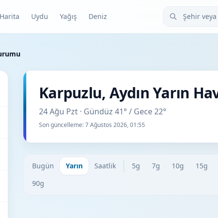
Şehir veya ilçe
Harita
Uydu
Yağış
Deniz
Durumu
Karpuzlu, Aydın Yarın H
24 Ağu Pzt · Gündüz 41° / Gece 22°
Son güncelleme:
7 Ağustos 2026, 01:55
Bugün
Yarın
Saatlik
5g
7g
10g
15g
90g