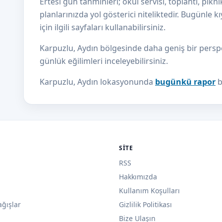
Ertesi gün tahminleri; okul servisi, toplantı, pikni
planlarınızda yol gösterici niteliktedir. Bugünle 
için ilgili sayfaları kullanabilirsiniz.
Karpuzlu, Aydın bölgesinde daha geniş bir perspek
günlük eğilimleri inceleyebilirsiniz.
Karpuzlu, Aydın lokasyonunda
bugünkü rapor
b
SITE
RSS
Hakkımızda
Kullanım Koşulları
ağışlar
Gizlilik Politikası
Bize Ulaşın