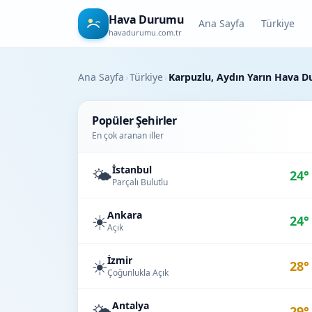
Hava Durumu
Ana Sayfa
Türkiye
havadurumu.com.tr
Ana Sayfa
›
Türkiye
›
Karpuzlu, Aydın Yarın Hava 
Popüler Şehirler
En çok aranan iller
İstanbul
🌤️
24°
Parçalı Bulutlu
Ankara
☀️
24°
Açık
İzmir
☀️
28°
Çoğunlukla Açık
Antalya
🌤️
29°