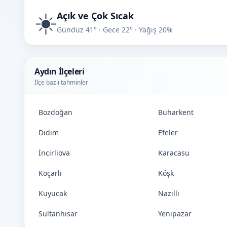
☀️
Açık ve Çok Sıcak
Gündüz 41° · Gece 22° · Yağış 20%
Aydın İlçeleri
İlçe bazlı tahminler
Bozdoğan
Buharkent
Didim
Efeler
İncirliova
Karacasu
Koçarlı
Köşk
Kuyucak
Nazilli
Sultanhisar
Yenipazar