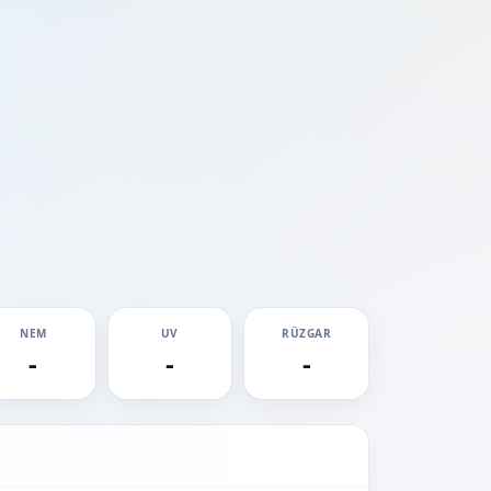
NEM
UV
RÜZGAR
-
-
-