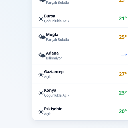
Parçalı Bulutlu
Bursa
☀️
21°
Çoğunlukla Açık
Muğla
🌤️
25°
Parçalı Bulutlu
Adana
🌤️
--°
Bilinmiyor
Gaziantep
☀️
27°
Açık
Konya
☀️
23°
Çoğunlukla Açık
Eskişehir
☀️
20°
Açık