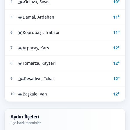
🌫️
Gölova, Sivas
10°
4
☀️
Damal, Ardahan
11°
5
☀️
Köprübaşı, Trabzon
11°
6
☀️
Arpaçay, Kars
12°
7
☀️
Tomarza, Kayseri
12°
8
🌫️
Reşadiye, Tokat
12°
9
☀️
Başkale, Van
12°
10
Aydın İlçeleri
İlçe bazlı tahminler