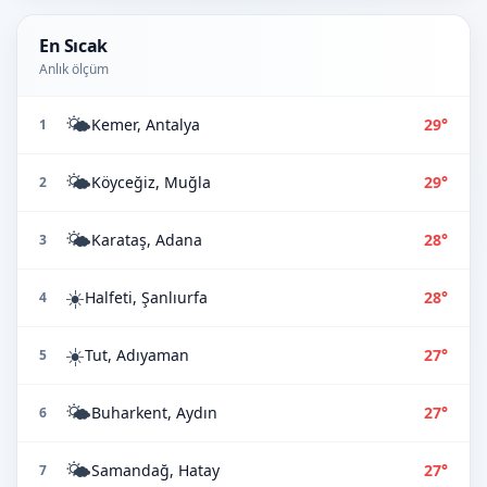
En Sıcak
Anlık ölçüm
🌤️
Kemer, Antalya
29°
1
🌤️
Köyceğiz, Muğla
29°
2
🌤️
Karataş, Adana
28°
3
☀️
Halfeti, Şanlıurfa
28°
4
☀️
Tut, Adıyaman
27°
5
🌤️
Buharkent, Aydın
27°
6
🌤️
Samandağ, Hatay
27°
7