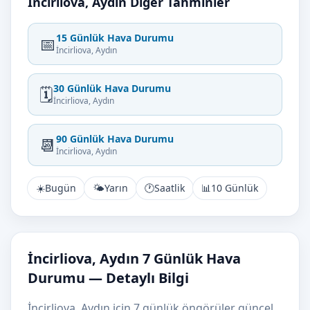
İncirliova, Aydın Diğer Tahminler
15 Günlük Hava Durumu
📅
İncirliova, Aydın
30 Günlük Hava Durumu
🗓️
İncirliova, Aydın
90 Günlük Hava Durumu
📆
İncirliova, Aydın
☀️
Bugün
🌤️
Yarın
🕐
Saatlik
📊
10 Günlük
İncirliova, Aydın 7 Günlük Hava
Durumu — Detaylı Bilgi
İncirliova, Aydın için 7 günlük öngörüler güncel