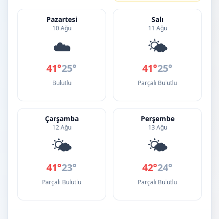
Pazartesi
Salı
10 Ağu
11 Ağu
☁️
🌤️
41°
25°
41°
25°
Bulutlu
Parçalı Bulutlu
Çarşamba
Perşembe
12 Ağu
13 Ağu
🌤️
🌤️
41°
23°
42°
24°
Parçalı Bulutlu
Parçalı Bulutlu