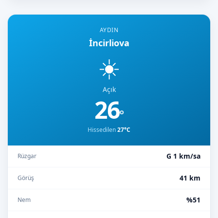
AYDIN
İncirliova
☀️
Açık
26
°
Hissedilen
27°C
G 1 km/sa
Rüzgar
41 km
Görüş
%51
Nem