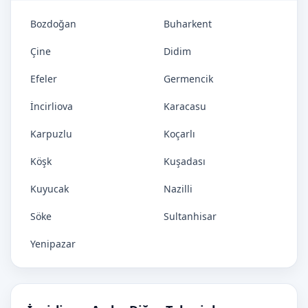
Bozdoğan
Buharkent
Çine
Didim
Efeler
Germencik
İncirliova
Karacasu
Karpuzlu
Koçarlı
Köşk
Kuşadası
Kuyucak
Nazilli
Söke
Sultanhisar
Yenipazar