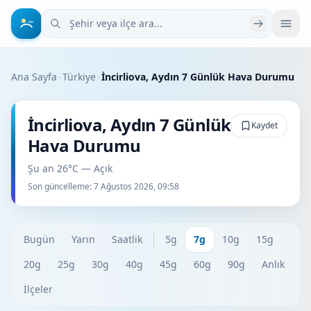
Şehir veya ilçe ara
Ana Sayfa
›
Türkiye
›
İncirliova, Aydın 7 Günlük Hava Durumu
İncirliova, Aydın 7 Günlük
Kaydet
Hava Durumu
Şu an 26°C — Açık
Son güncelleme:
7 Ağustos 2026, 09:58
Bugün
Yarın
Saatlik
5g
7g
10g
15g
20g
25g
30g
40g
45g
60g
90g
Anlık
İlçeler