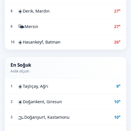
☀️
Derik, Mardin
27°
8
🌤️
Mersin
27°
9
☀️
Hasankeyf, Batman
26°
10
En Soğuk
Anlık ölçüm
☀️
Taşlıçay, Ağrı
9°
1
☀️
Doğankent, Giresun
10°
2
🌫️
Doğanyurt, Kastamonu
10°
3