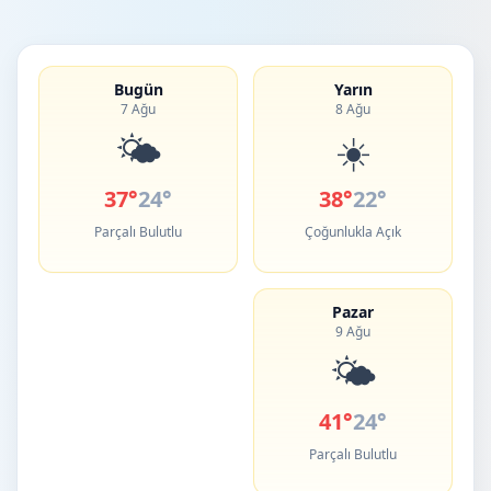
Bugün
Yarın
7 Ağu
8 Ağu
🌤️
☀️
37°
24°
38°
22°
Parçalı Bulutlu
Çoğunlukla Açık
Pazar
9 Ağu
🌤️
41°
24°
Parçalı Bulutlu