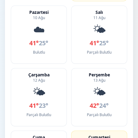
Pazartesi
Salı
10 Ağu
11 Ağu
☁️
🌤️
41°
25°
41°
25°
Bulutlu
Parçalı Bulutlu
Çarşamba
Perşembe
12 Ağu
13 Ağu
🌤️
🌤️
41°
23°
42°
24°
Parçalı Bulutlu
Parçalı Bulutlu
Cuma
Cumartesi