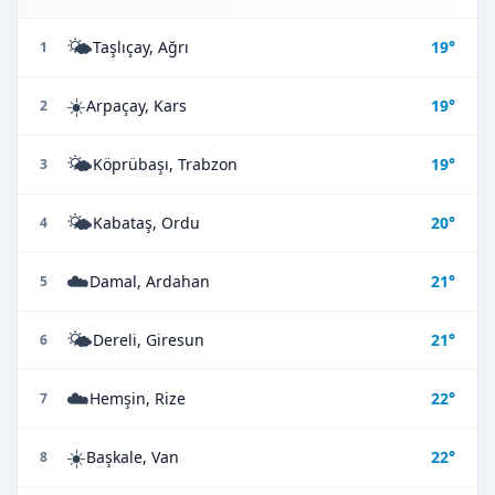
🌤️
Taşlıçay, Ağrı
19°
1
☀️
Arpaçay, Kars
19°
2
🌤️
Köprübaşı, Trabzon
19°
3
🌤️
Kabataş, Ordu
20°
4
☁️
Damal, Ardahan
21°
5
🌤️
Dereli, Giresun
21°
6
☁️
Hemşin, Rize
22°
7
☀️
Başkale, Van
22°
8