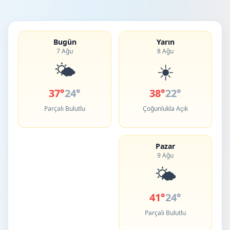
Bugün
Yarın
7 Ağu
8 Ağu
🌤️
☀️
37°
24°
38°
22°
Parçalı Bulutlu
Çoğunlukla Açık
Pazar
9 Ağu
🌤️
41°
24°
Parçalı Bulutlu