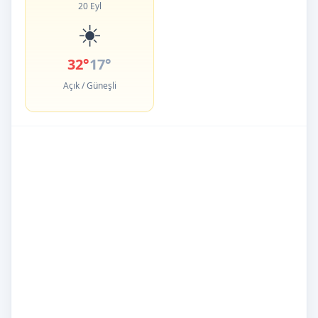
20 Eyl
☀️
32°
17°
Açık / Güneşli