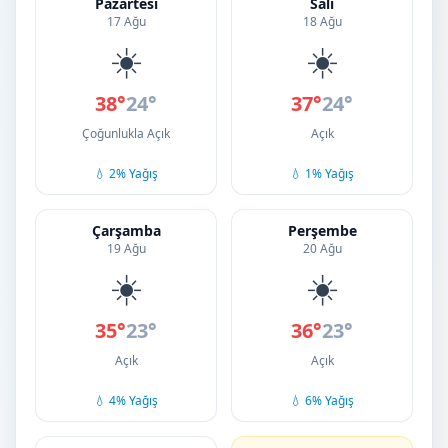
Pazartesi
Salı
17 Ağu
18 Ağu
☀️
☀️
38°
24°
37°
24°
Çoğunlukla Açık
Açık
💧 2% Yağış
💧 1% Yağış
Çarşamba
Perşembe
19 Ağu
20 Ağu
☀️
☀️
35°
23°
36°
23°
Açık
Açık
💧 4% Yağış
💧 6% Yağış