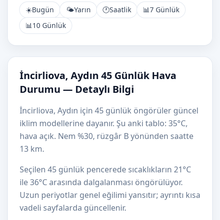
☀️
Bugün
🌤️
Yarın
🕐
Saatlik
📊
7 Günlük
📊
10 Günlük
İncirliova, Aydın 45 Günlük Hava
Durumu — Detaylı Bilgi
İncirliova, Aydın için 45 günlük öngörüler güncel
iklim modellerine dayanır. Şu anki tablo: 35°C,
hava açık. Nem %30, rüzgâr B yönünden saatte
13 km.
Seçilen 45 günlük pencerede sıcaklıkların 21°C
ile 36°C arasında dalgalanması öngörülüyor.
Uzun periyotlar genel eğilimi yansıtır; ayrıntı kısa
vadeli sayfalarda güncellenir.