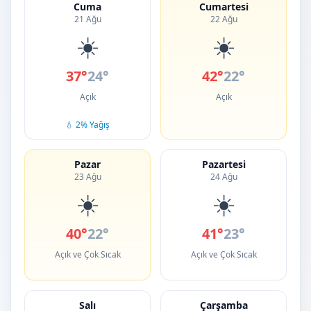
Cuma
Cumartesi
21 Ağu
22 Ağu
☀️
☀️
37°
24°
42°
22°
Açık
Açık
💧 2% Yağış
Pazar
Pazartesi
23 Ağu
24 Ağu
☀️
☀️
40°
22°
41°
23°
Açık ve Çok Sıcak
Açık ve Çok Sıcak
Salı
Çarşamba