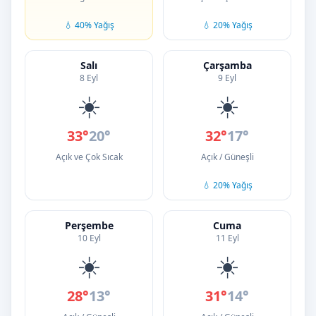
💧 40% Yağış
💧 20% Yağış
Salı
Çarşamba
8 Eyl
9 Eyl
☀️
☀️
33°
20°
32°
17°
Açık ve Çok Sıcak
Açık / Güneşli
💧 20% Yağış
Perşembe
Cuma
10 Eyl
11 Eyl
☀️
☀️
28°
13°
31°
14°