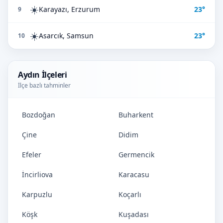
☀️
Karayazı, Erzurum
23°
9
☀️
Asarcık, Samsun
23°
10
Aydın İlçeleri
İlçe bazlı tahminler
Bozdoğan
Buharkent
Çine
Didim
Efeler
Germencik
İncirliova
Karacasu
Karpuzlu
Koçarlı
Köşk
Kuşadası