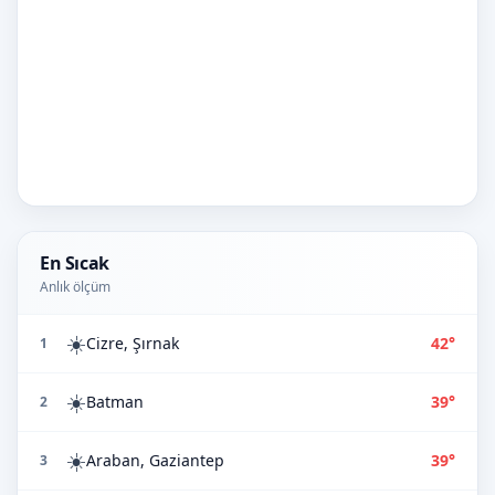
En Sıcak
Anlık ölçüm
☀️
Cizre, Şırnak
42°
1
☀️
Batman
39°
2
☀️
Araban, Gaziantep
39°
3