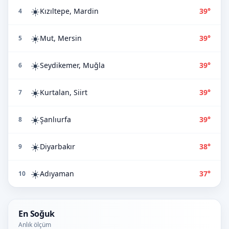
☀️
Kızıltepe, Mardin
39°
4
☀️
Mut, Mersin
39°
5
☀️
Seydikemer, Muğla
39°
6
☀️
Kurtalan, Siirt
39°
7
☀️
Şanlıurfa
39°
8
☀️
Diyarbakır
38°
9
☀️
Adıyaman
37°
10
En Soğuk
Anlık ölçüm