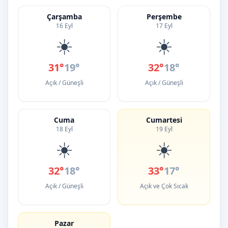
Çarşamba
Perşembe
16 Eyl
17 Eyl
☀️
☀️
31°
19°
32°
18°
Açık / Güneşli
Açık / Güneşli
Cuma
Cumartesi
18 Eyl
19 Eyl
☀️
☀️
32°
18°
33°
17°
Açık / Güneşli
Açık ve Çok Sıcak
Pazar