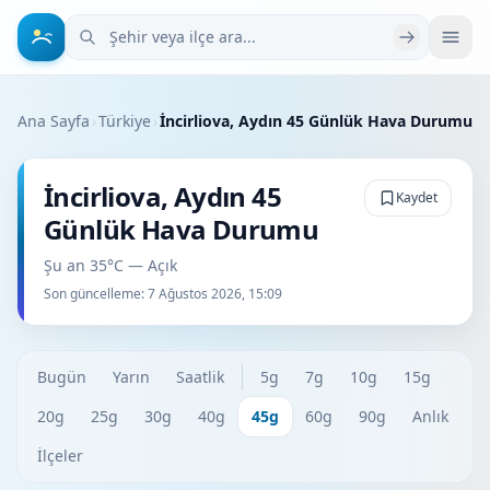
Şehir veya ilçe ara
Ana Sayfa
›
Türkiye
›
İncirliova, Aydın 45 Günlük Hava Durumu
İncirliova, Aydın 45
Kaydet
Günlük Hava Durumu
Şu an 35°C — Açık
Son güncelleme:
7 Ağustos 2026, 15:09
Bugün
Yarın
Saatlik
5g
7g
10g
15g
20g
25g
30g
40g
45g
60g
90g
Anlık
İlçeler