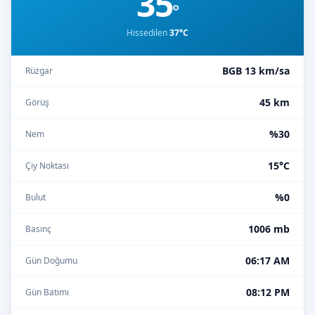
35
°
Hissedilen
37°C
BGB 13 km/sa
Rüzgar
45 km
Görüş
%30
Nem
15°C
Çiy Noktası
%0
Bulut
1006 mb
Basınç
06:17 AM
Gün Doğumu
08:12 PM
Gün Batımı