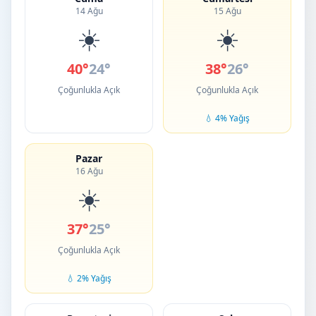
14 Ağu
15 Ağu
☀️
☀️
40°
24°
38°
26°
Çoğunlukla Açık
Çoğunlukla Açık
💧 4% Yağış
Pazar
16 Ağu
☀️
37°
25°
Çoğunlukla Açık
💧 2% Yağış