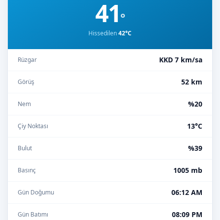
41
°
Hissedilen
42°C
KKD 7 km/sa
Rüzgar
52 km
Görüş
%20
Nem
13°C
Çiy Noktası
%39
Bulut
1005 mb
Basınç
06:12 AM
Gün Doğumu
08:09 PM
Gün Batımı