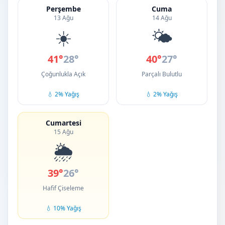
Perşembe
Cuma
13 Ağu
14 Ağu
☀️
🌤️
41°
28°
40°
27°
Çoğunlukla Açık
Parçalı Bulutlu
💧 2% Yağış
💧 2% Yağış
Cumartesi
15 Ağu
🌦️
39°
26°
Hafif Çiseleme
💧 10% Yağış