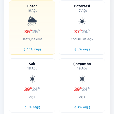
Pazar
Pazartesi
16 Ağu
17 Ağu
🌦️
☀️
36°
26°
37°
24°
Hafif Çiseleme
Çoğunlukla Açık
💧 14% Yağış
💧 8% Yağış
Salı
Çarşamba
18 Ağu
19 Ağu
☀️
☀️
39°
24°
39°
24°
Açık
Açık
💧 3% Yağış
💧 4% Yağış