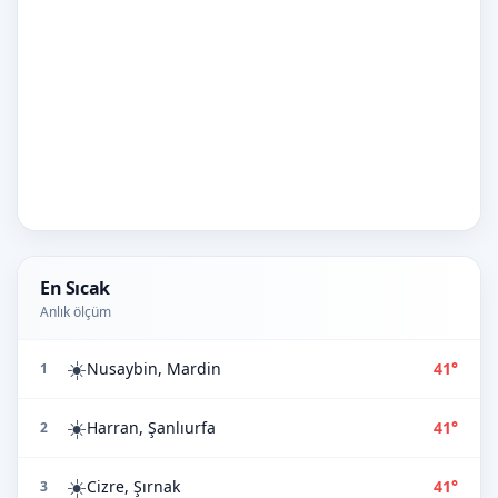
En Sıcak
Anlık ölçüm
☀️
Nusaybin, Mardin
41°
1
☀️
Harran, Şanlıurfa
41°
2
☀️
Cizre, Şırnak
41°
3