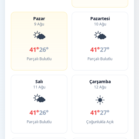
Pazar
Pazartesi
9 Ağu
10 Ağu
🌤️
🌤️
41°
26°
41°
27°
Parçalı Bulutlu
Parçalı Bulutlu
Salı
Çarşamba
11 Ağu
12 Ağu
🌤️
☀️
41°
26°
41°
27°
Parçalı Bulutlu
Çoğunlukla Açık