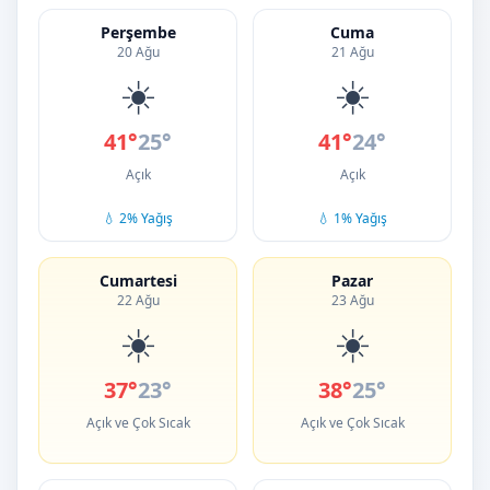
Perşembe
Cuma
20 Ağu
21 Ağu
☀️
☀️
41°
25°
41°
24°
Açık
Açık
💧 2% Yağış
💧 1% Yağış
Cumartesi
Pazar
22 Ağu
23 Ağu
☀️
☀️
37°
23°
38°
25°
Açık ve Çok Sıcak
Açık ve Çok Sıcak