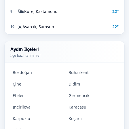
🌤️
Küre, Kastamonu
22°
9
☀️
Asarcık, Samsun
22°
10
Aydın İlçeleri
İlçe bazlı tahminler
Bozdoğan
Buharkent
Çine
Didim
Efeler
Germencik
İncirliova
Karacasu
Karpuzlu
Koçarlı