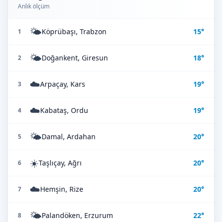
Anlık ölçüm
🌤️
Köprübaşı, Trabzon
15°
1
🌤️
Doğankent, Giresun
18°
2
☁️
Arpaçay, Kars
19°
3
☁️
Kabataş, Ordu
19°
4
🌤️
Damal, Ardahan
20°
5
☀️
Taşlıçay, Ağrı
20°
6
☁️
Hemşin, Rize
20°
7
🌤️
Palandöken, Erzurum
22°
8