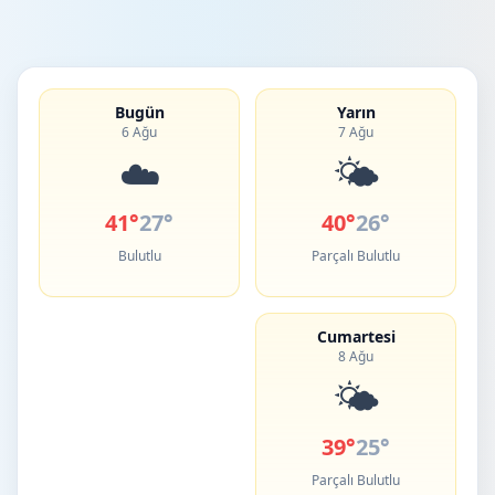
Bugün
Yarın
6 Ağu
7 Ağu
☁️
🌤️
41°
27°
40°
26°
Bulutlu
Parçalı Bulutlu
Cumartesi
8 Ağu
🌤️
39°
25°
Parçalı Bulutlu