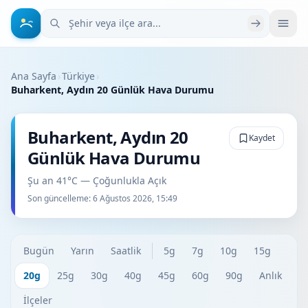
Şehir veya ilçe ara
Ana Sayfa
›
Türkiye
›
Buharkent, Aydın 20 Günlük Hava Durumu
Buharkent, Aydın 20
Kaydet
Günlük Hava Durumu
Şu an 41°C — Çoğunlukla Açık
Son güncelleme:
6 Ağustos 2026, 15:49
Bugün
Yarın
Saatlik
5g
7g
10g
15g
20g
25g
30g
40g
45g
60g
90g
Anlık
İlçeler