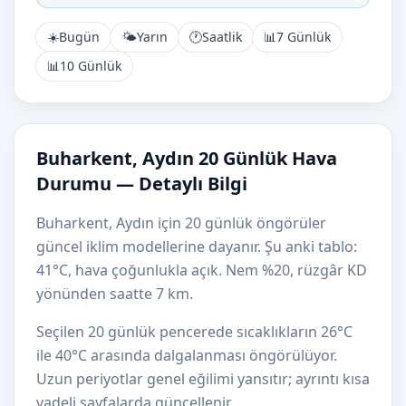
☀️
Bugün
🌤️
Yarın
🕐
Saatlik
📊
7 Günlük
📊
10 Günlük
Buharkent, Aydın 20 Günlük Hava
Durumu — Detaylı Bilgi
Buharkent, Aydın için 20 günlük öngörüler
güncel iklim modellerine dayanır. Şu anki tablo:
41°C, hava çoğunlukla açık. Nem %20, rüzgâr KD
yönünden saatte 7 km.
Seçilen 20 günlük pencerede sıcaklıkların 26°C
ile 40°C arasında dalgalanması öngörülüyor.
Uzun periyotlar genel eğilimi yansıtır; ayrıntı kısa
vadeli sayfalarda güncellenir.