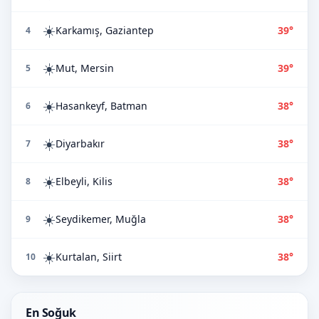
☀️
Karkamış, Gaziantep
39°
4
☀️
Mut, Mersin
39°
5
☀️
Hasankeyf, Batman
38°
6
☀️
Diyarbakır
38°
7
☀️
Elbeyli, Kilis
38°
8
☀️
Seydikemer, Muğla
38°
9
☀️
Kurtalan, Siirt
38°
10
En Soğuk