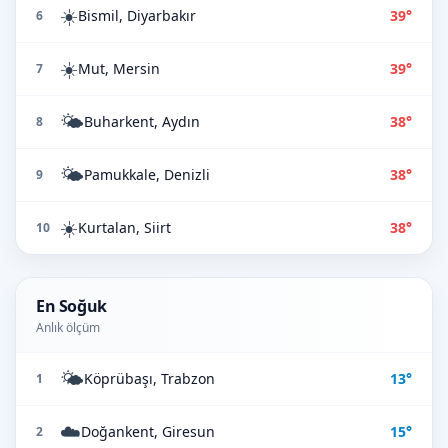
☀️
Bismil, Diyarbakır
39°
6
☀️
Mut, Mersin
39°
7
🌤️
Buharkent, Aydın
38°
8
🌤️
Pamukkale, Denizli
38°
9
☀️
Kurtalan, Siirt
38°
10
En Soğuk
Anlık ölçüm
🌤️
Köprübaşı, Trabzon
13°
1
☁️
Doğankent, Giresun
15°
2