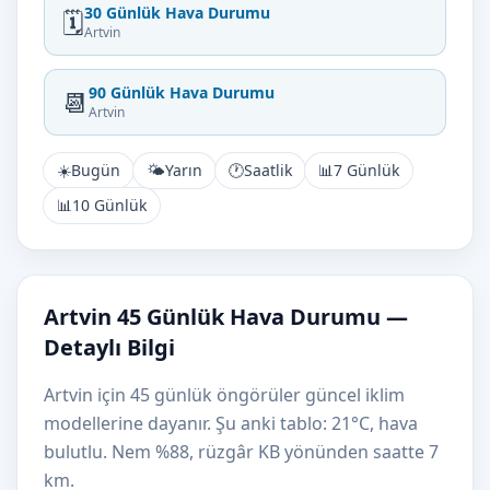
30 Günlük Hava Durumu
🗓️
Artvin
90 Günlük Hava Durumu
📆
Artvin
☀️
Bugün
🌤️
Yarın
🕐
Saatlik
📊
7 Günlük
📊
10 Günlük
Artvin 45 Günlük Hava Durumu —
Detaylı Bilgi
Artvin için 45 günlük öngörüler güncel iklim
modellerine dayanır. Şu anki tablo: 21°C, hava
bulutlu. Nem %88, rüzgâr KB yönünden saatte 7
km.