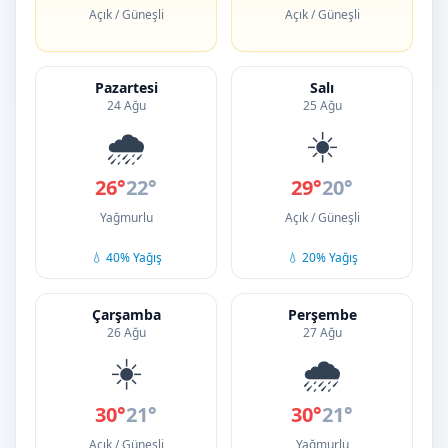
Açık / Güneşli
Açık / Güneşli
Pazartesi
Salı
24 Ağu
25 Ağu
🌧️
☀️
26°
22°
29°
20°
Yağmurlu
Açık / Güneşli
💧 40% Yağış
💧 20% Yağış
Çarşamba
Perşembe
26 Ağu
27 Ağu
☀️
🌧️
30°
21°
30°
21°
Açık / Güneşli
Yağmurlu