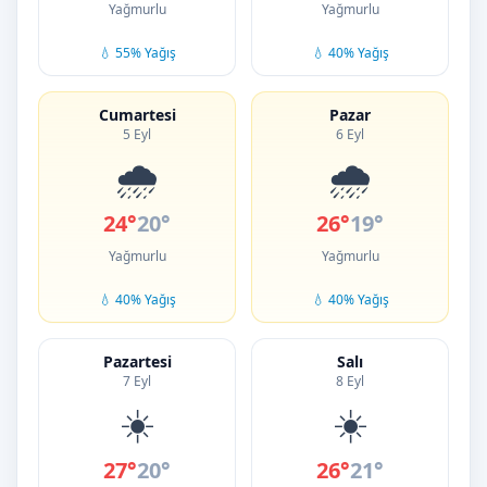
Yağmurlu
Yağmurlu
💧 55% Yağış
💧 40% Yağış
Cumartesi
Pazar
5 Eyl
6 Eyl
🌧️
🌧️
24°
20°
26°
19°
Yağmurlu
Yağmurlu
💧 40% Yağış
💧 40% Yağış
Pazartesi
Salı
7 Eyl
8 Eyl
☀️
☀️
27°
20°
26°
21°