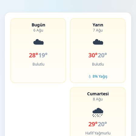
Bugün
Yarın
6 Ağu
7 Ağu
☁️
☁️
28°
19°
30°
20°
Bulutlu
Bulutlu
💧 8% Yağış
Cumartesi
8 Ağu
🌧️
29°
20°
Hafif Yağmurlu