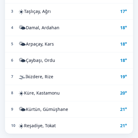
☀️
Taşlıçay, Ağrı
17°
3
🌤️
Damal, Ardahan
18°
4
🌤️
Arpaçay, Kars
18°
5
🌤️
Çaybaşı, Ordu
18°
6
🌫️
İkizdere, Rize
19°
7
☀️
Küre, Kastamonu
20°
8
🌤️
Kürtün, Gümüşhane
21°
9
☀️
Reşadiye, Tokat
21°
10