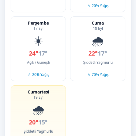
💧 20% Yağış
Perşembe
Cuma
17 Eyl
18 Eyl
☀️
🌧️
24°
17°
22°
17°
Açık / Güneşli
Şiddetli Yağmurlu
💧 20% Yağış
💧 70% Yağış
Cumartesi
19 Eyl
🌧️
20°
15°
Şiddetli Yağmurlu