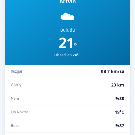
Artvin
☁️
Bulutlu
21
°
Hissedilen
24°C
KB 7 km/sa
Rüzgar
23 km
Görüş
%88
Nem
19°C
Çiy Noktası
%87
Bulut