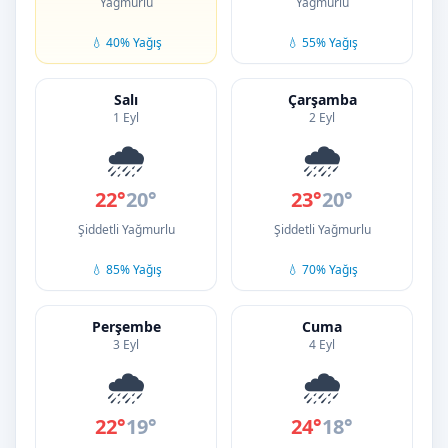
Yağmurlu
Yağmurlu
💧 40% Yağış
💧 55% Yağış
Salı
Çarşamba
1 Eyl
2 Eyl
🌧️
🌧️
22°
20°
23°
20°
Şiddetli Yağmurlu
Şiddetli Yağmurlu
💧 85% Yağış
💧 70% Yağış
Perşembe
Cuma
3 Eyl
4 Eyl
🌧️
🌧️
22°
19°
24°
18°