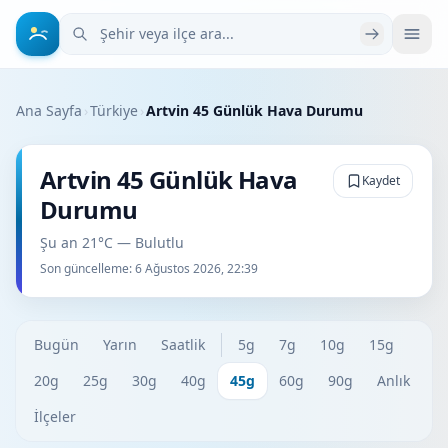
Şehir veya ilçe ara
Ana Sayfa
›
Türkiye
›
Artvin 45 Günlük Hava Durumu
Artvin 45 Günlük Hava
Kaydet
Durumu
Şu an 21°C — Bulutlu
Son güncelleme:
6 Ağustos 2026, 22:39
Bugün
Yarın
Saatlik
5g
7g
10g
15g
20g
25g
30g
40g
45g
60g
90g
Anlık
İlçeler