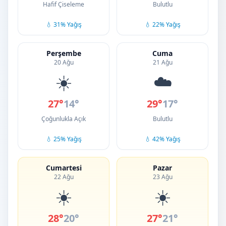
Hafif Çiseleme
Bulutlu
💧 31% Yağış
💧 22% Yağış
Perşembe
Cuma
20 Ağu
21 Ağu
☀️
☁️
27°
14°
29°
17°
Çoğunlukla Açık
Bulutlu
💧 25% Yağış
💧 42% Yağış
Cumartesi
Pazar
22 Ağu
23 Ağu
☀️
☀️
28°
20°
27°
21°