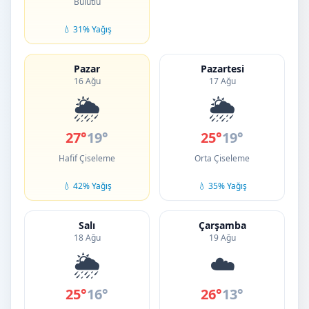
Bulutlu
💧 31% Yağış
Pazar
Pazartesi
16 Ağu
17 Ağu
🌦️
🌦️
27°
19°
25°
19°
Hafif Çiseleme
Orta Çiseleme
💧 42% Yağış
💧 35% Yağış
Salı
Çarşamba
18 Ağu
19 Ağu
🌦️
☁️
25°
16°
26°
13°