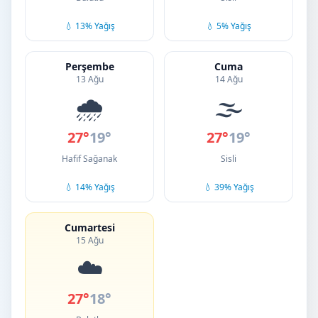
💧 13% Yağış
💧 5% Yağış
Perşembe
Cuma
13 Ağu
14 Ağu
🌧️
🌫️
27°
19°
27°
19°
Hafif Sağanak
Sisli
💧 14% Yağış
💧 39% Yağış
Cumartesi
15 Ağu
☁️
27°
18°