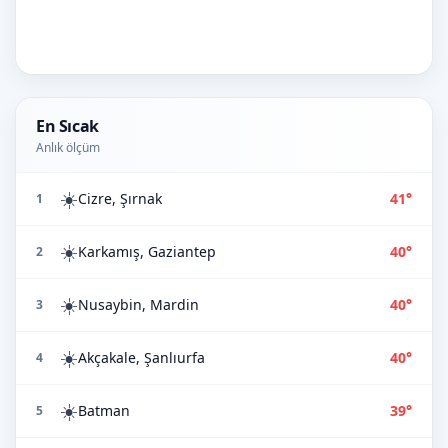
En Sıcak
Anlık ölçüm
☀️
Cizre, Şırnak
41°
1
☀️
Karkamış, Gaziantep
40°
2
☀️
Nusaybin, Mardin
40°
3
☀️
Akçakale, Şanlıurfa
40°
4
☀️
Batman
39°
5