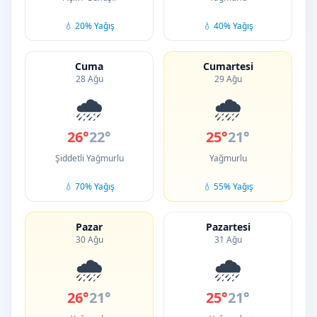
💧 20% Yağış
💧 40% Yağış
Cuma
Cumartesi
28 Ağu
29 Ağu
🌧️
🌧️
26°
22°
25°
21°
Şiddetli Yağmurlu
Yağmurlu
💧 70% Yağış
💧 55% Yağış
Pazar
Pazartesi
30 Ağu
31 Ağu
🌧️
🌧️
26°
21°
25°
21°