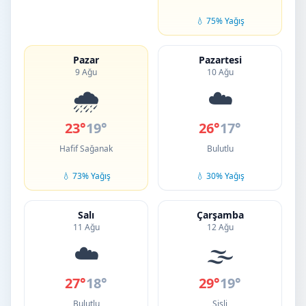
💧 75% Yağış
Pazar
Pazartesi
9 Ağu
10 Ağu
🌧️
☁️
23°
19°
26°
17°
Hafif Sağanak
Bulutlu
💧 73% Yağış
💧 30% Yağış
Salı
Çarşamba
11 Ağu
12 Ağu
☁️
🌫️
27°
18°
29°
19°
Bulutlu
Sisli