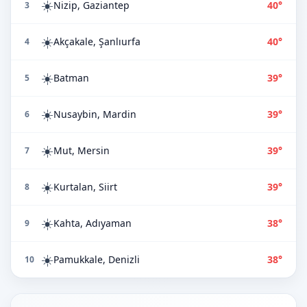
☀️
Nizip, Gaziantep
40°
3
☀️
Akçakale, Şanlıurfa
40°
4
☀️
Batman
39°
5
☀️
Nusaybin, Mardin
39°
6
☀️
Mut, Mersin
39°
7
☀️
Kurtalan, Siirt
39°
8
☀️
Kahta, Adıyaman
38°
9
☀️
Pamukkale, Denizli
38°
10