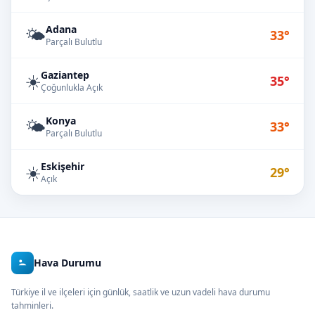
Adana
🌤️
33°
Parçalı Bulutlu
Gaziantep
☀️
35°
Çoğunlukla Açık
Konya
🌤️
33°
Parçalı Bulutlu
Eskişehir
☀️
29°
Açık
Hava Durumu
Türkiye il ve ilçeleri için günlük, saatlik ve uzun vadeli hava durumu
tahminleri.