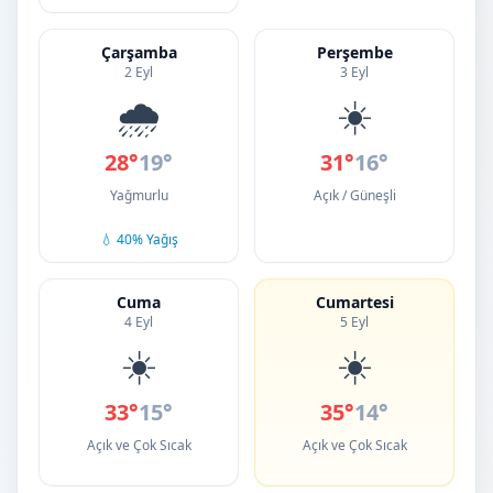
Çarşamba
Perşembe
2 Eyl
3 Eyl
🌧️
☀️
28°
19°
31°
16°
Yağmurlu
Açık / Güneşli
💧 40% Yağış
Cuma
Cumartesi
4 Eyl
5 Eyl
☀️
☀️
33°
15°
35°
14°
Açık ve Çok Sıcak
Açık ve Çok Sıcak