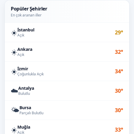
Popüler Şehirler
En çok aranan iller
İstanbul
☀️
29°
Açık
Ankara
☀️
32°
Açık
İzmir
☀️
34°
Çoğunlukla Açık
Antalya
☁️
30°
Bulutlu
Bursa
🌤️
30°
Parçalı Bulutlu
Muğla
☀️
33°
Açık