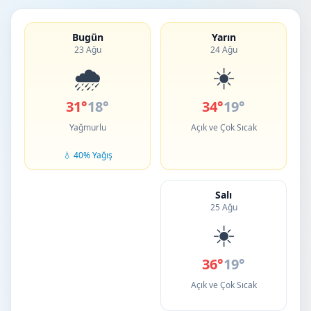
Bugün
Yarın
23 Ağu
24 Ağu
🌧️
☀️
31°
18°
34°
19°
Yağmurlu
Açık ve Çok Sıcak
💧 40% Yağış
Salı
25 Ağu
☀️
36°
19°
Açık ve Çok Sıcak