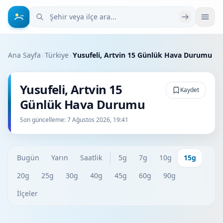
Şehir veya ilçe ara
Ana Sayfa
›
Türkiye
›
Yusufeli, Artvin 15 Günlük Hava Durumu
Yusufeli, Artvin 15
Kaydet
Günlük Hava Durumu
Son güncelleme:
7 Ağustos 2026, 19:41
Bugün
Yarın
Saatlik
5g
7g
10g
15g
20g
25g
30g
40g
45g
60g
90g
İlçeler