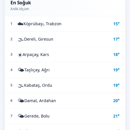
En Soğuk
Anlık ölçüm
☁️
Köprübaşı, Trabzon
15°
1
🌫️
Dereli, Giresun
17°
2
☀️
Arpaçay, Kars
18°
3
🌤️
Taşlıçay, Ağrı
19°
4
🌫️
Kabataş, Ordu
19°
5
🌤️
Damal, Ardahan
20°
6
🌤️
Gerede, Bolu
21°
7