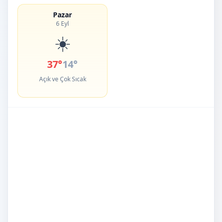
Pazar
6 Eyl
☀️
37°
14°
Açık ve Çok Sıcak