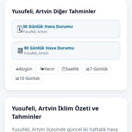
Yusufeli, Artvin Diğer Tahminler
30 Günlük Hava Durumu
🗓️
Yusufeli, Artvin
90 Günlük Hava Durumu
📆
Yusufeli, Artvin
☀️
Bugün
🌤️
Yarın
🕐
Saatlik
📊
7 Günlük
📊
10 Günlük
Yusufeli, Artvin İklim Özeti ve
Tahminler
Yusufeli, Artvin ilçesinde güncel iki haftalık hava