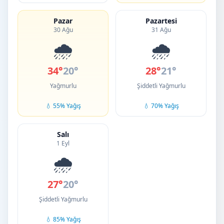
Pazar
Pazartesi
30 Ağu
31 Ağu
🌧️
🌧️
34°
20°
28°
21°
Yağmurlu
Şiddetli Yağmurlu
💧 55% Yağış
💧 70% Yağış
Salı
1 Eyl
🌧️
27°
20°
Şiddetli Yağmurlu
💧 85% Yağış