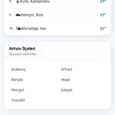
☀️
Küre, Kastamonu
21°
8
☁️
Hemşin, Rize
21°
9
🌤️
Muradiye, Van
21°
10
Artvin İlçeleri
İlçe bazlı tahminler
Ardanuç
Arhavi
Borçka
Hopa
Murgul
Şavşat
Yusufeli