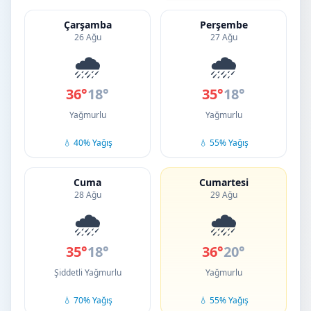
Çarşamba
Perşembe
26 Ağu
27 Ağu
🌧️
🌧️
36°
18°
35°
18°
Yağmurlu
Yağmurlu
💧 40% Yağış
💧 55% Yağış
Cuma
Cumartesi
28 Ağu
29 Ağu
🌧️
🌧️
35°
18°
36°
20°
Şiddetli Yağmurlu
Yağmurlu
💧 70% Yağış
💧 55% Yağış