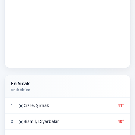
En Sıcak
Anlık ölçüm
☀️
Cizre, Şırnak
41°
1
☀️
Bismil, Diyarbakır
40°
2