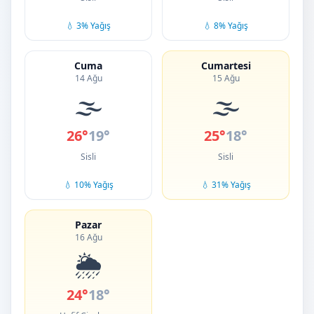
💧 3% Yağış
💧 8% Yağış
Cuma
Cumartesi
14 Ağu
15 Ağu
🌫️
🌫️
26°
19°
25°
18°
Sisli
Sisli
💧 10% Yağış
💧 31% Yağış
Pazar
16 Ağu
🌦️
24°
18°