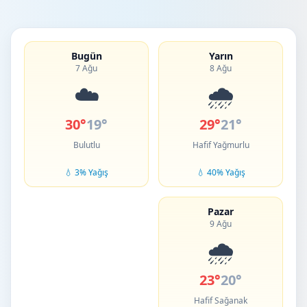
Bugün
Yarın
7 Ağu
8 Ağu
☁️
🌧️
30°
19°
29°
21°
Bulutlu
Hafif Yağmurlu
💧 3% Yağış
💧 40% Yağış
Pazar
9 Ağu
🌧️
23°
20°
Hafif Sağanak