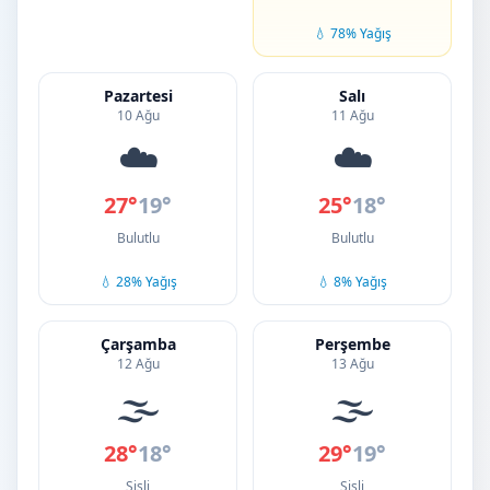
💧 78% Yağış
Pazartesi
Salı
10 Ağu
11 Ağu
☁️
☁️
27°
19°
25°
18°
Bulutlu
Bulutlu
💧 28% Yağış
💧 8% Yağış
Çarşamba
Perşembe
12 Ağu
13 Ağu
🌫️
🌫️
28°
18°
29°
19°
Sisli
Sisli