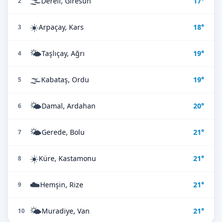
🌫️
Dereli, Giresun
17°
2
☀️
Arpaçay, Kars
18°
3
🌤️
Taşlıçay, Ağrı
19°
4
🌫️
Kabataş, Ordu
19°
5
🌤️
Damal, Ardahan
20°
6
🌤️
Gerede, Bolu
21°
7
☀️
Küre, Kastamonu
21°
8
☁️
Hemşin, Rize
21°
9
🌤️
Muradiye, Van
21°
10