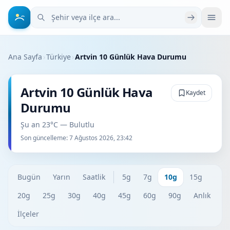
Şehir veya ilçe ara
Ana Sayfa
›
Türkiye
›
Artvin 10 Günlük Hava Durumu
Artvin 10 Günlük Hava
Kaydet
Durumu
Şu an 23°C — Bulutlu
Son güncelleme:
7 Ağustos 2026, 23:42
Bugün
Yarın
Saatlik
5g
7g
10g
15g
20g
25g
30g
40g
45g
60g
90g
Anlık
İlçeler