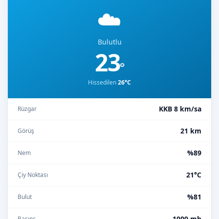
☁️
Bulutlu
23
°
Hissedilen
26°C
KKB 8 km/sa
Rüzgar
21 km
Görüş
%89
Nem
21°C
Çiy Noktası
%81
Bulut
1009 mb
Basınç