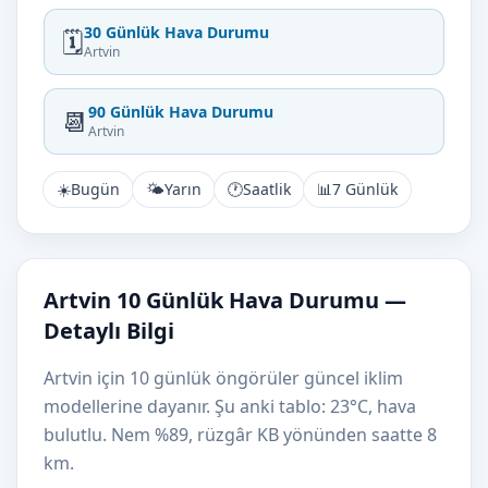
30 Günlük Hava Durumu
🗓️
Artvin
90 Günlük Hava Durumu
📆
Artvin
☀️
Bugün
🌤️
Yarın
🕐
Saatlik
📊
7 Günlük
Artvin 10 Günlük Hava Durumu —
Detaylı Bilgi
Artvin için 10 günlük öngörüler güncel iklim
modellerine dayanır. Şu anki tablo: 23°C, hava
bulutlu. Nem %89, rüzgâr KB yönünden saatte 8
km.