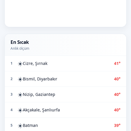
En Sıcak
Anlık ölçüm
☀️
Cizre, Şırnak
41°
1
☀️
Bismil, Diyarbakır
40°
2
☀️
Nizip, Gaziantep
40°
3
☀️
Akçakale, Şanlıurfa
40°
4
☀️
Batman
39°
5