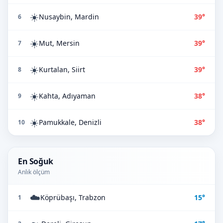
☀️
Nusaybin, Mardin
39°
6
☀️
Mut, Mersin
39°
7
☀️
Kurtalan, Siirt
39°
8
☀️
Kahta, Adıyaman
38°
9
☀️
Pamukkale, Denizli
38°
10
En Soğuk
Anlık ölçüm
☁️
Köprübaşı, Trabzon
15°
1