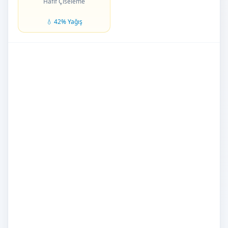
Hafif Çiseleme
💧 42% Yağış