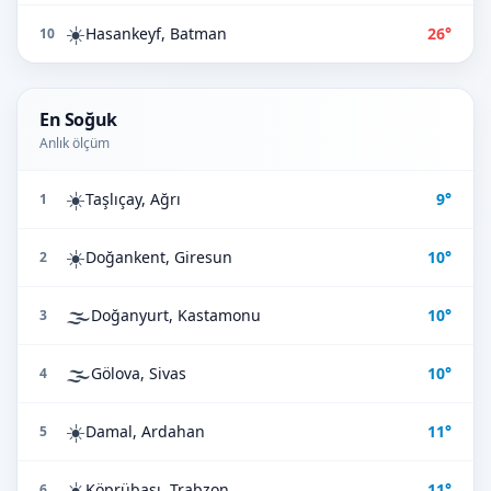
☀️
Hasankeyf, Batman
26°
10
En Soğuk
Anlık ölçüm
☀️
Taşlıçay, Ağrı
9°
1
☀️
Doğankent, Giresun
10°
2
🌫️
Doğanyurt, Kastamonu
10°
3
🌫️
Gölova, Sivas
10°
4
☀️
Damal, Ardahan
11°
5
☀️
Köprübaşı, Trabzon
11°
6