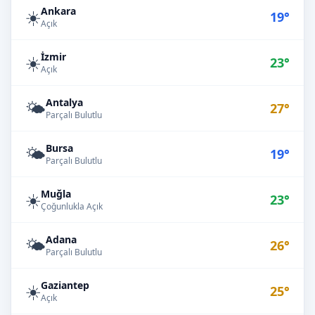
Ankara
☀️
19°
Açık
İzmir
☀️
23°
Açık
Antalya
🌤️
27°
Parçalı Bulutlu
Bursa
🌤️
19°
Parçalı Bulutlu
Muğla
☀️
23°
Çoğunlukla Açık
Adana
🌤️
26°
Parçalı Bulutlu
Gaziantep
☀️
25°
Açık