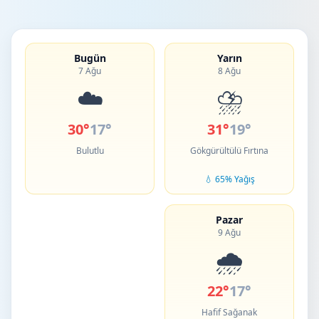
Bugün
Yarın
7 Ağu
8 Ağu
☁️
⛈️
30°
17°
31°
19°
Bulutlu
Gökgürültülü Fırtına
💧 65% Yağış
Pazar
9 Ağu
🌧️
22°
17°
Hafif Sağanak