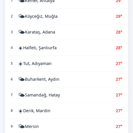
🌤️
Kemer, Antalya
29°
1
🌤️
Köyceğiz, Muğla
29°
2
🌤️
Karataş, Adana
28°
3
☀️
Halfeti, Şanlıurfa
28°
4
☀️
Tut, Adıyaman
27°
5
🌤️
Buharkent, Aydın
27°
6
🌤️
Samandağ, Hatay
27°
7
☀️
Derik, Mardin
27°
8
🌤️
Mersin
27°
9