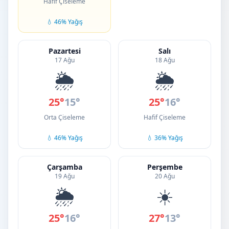
Hafif Çiseleme
💧 46% Yağış
Pazartesi
Salı
17 Ağu
18 Ağu
🌦️
🌦️
25°
15°
25°
16°
Orta Çiseleme
Hafif Çiseleme
💧 46% Yağış
💧 36% Yağış
Çarşamba
Perşembe
19 Ağu
20 Ağu
🌦️
☀️
25°
16°
27°
13°