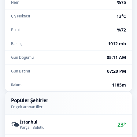
%75
Nem
13°C
Çiy Noktası
%72
Bulut
1012 mb
Basınç
05:11 AM
Gün Doğumu
07:20 PM
Gün Batımı
1185m
Rakım
Popüler Şehirler
En çok aranan iller
İstanbul
🌤️
23°
Parçalı Bulutlu