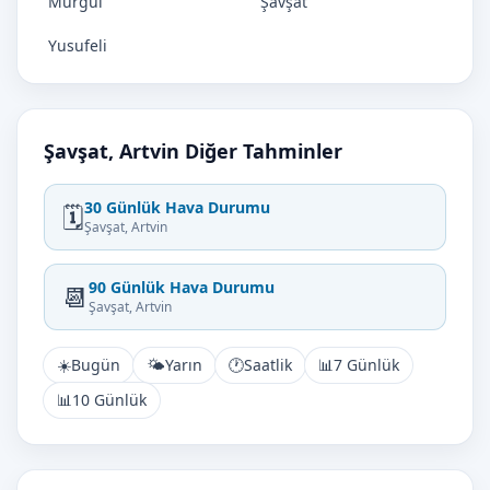
Murgul
Şavşat
Yusufeli
Şavşat, Artvin Diğer Tahminler
30 Günlük Hava Durumu
🗓️
Şavşat, Artvin
90 Günlük Hava Durumu
📆
Şavşat, Artvin
☀️
Bugün
🌤️
Yarın
🕐
Saatlik
📊
7 Günlük
📊
10 Günlük