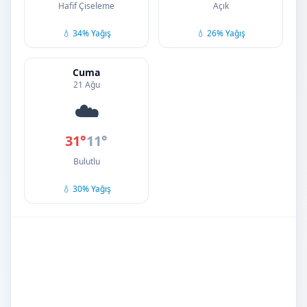
Hafif Çiseleme
Açık
💧 34% Yağış
💧 26% Yağış
Cuma
21 Ağu
☁️
31°
11°
Bulutlu
💧 30% Yağış