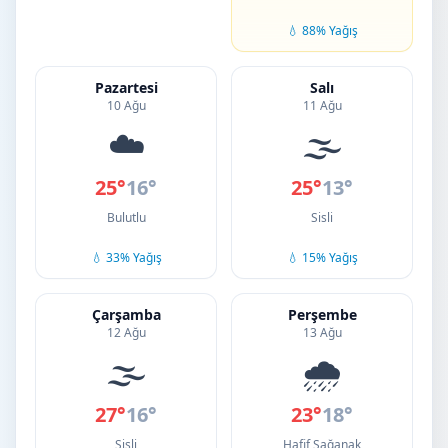
💧 88% Yağış
Pazartesi
Salı
10 Ağu
11 Ağu
☁️
🌫️
25°
16°
25°
13°
Bulutlu
Sisli
💧 33% Yağış
💧 15% Yağış
Çarşamba
Perşembe
12 Ağu
13 Ağu
🌫️
🌧️
27°
16°
23°
18°
Sisli
Hafif Sağanak