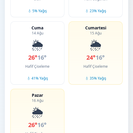
💧 5% Yağış
💧 23% Yağış
Cuma
Cumartesi
14 Ağu
15 Ağu
🌦️
🌦️
26°
16°
24°
16°
Hafif Çiseleme
Hafif Çiseleme
💧 41% Yağış
💧 35% Yağış
Pazar
16 Ağu
🌦️
26°
16°