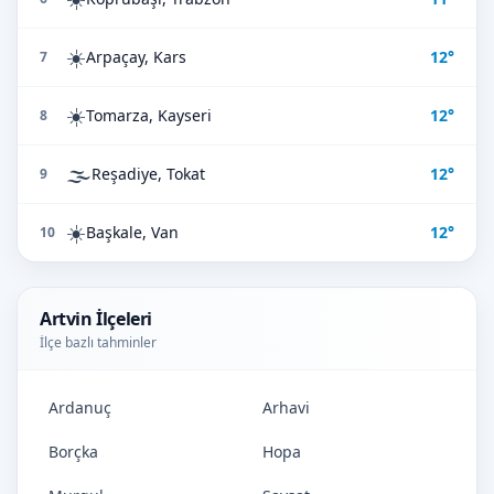
☀️
Arpaçay, Kars
12°
7
☀️
Tomarza, Kayseri
12°
8
🌫️
Reşadiye, Tokat
12°
9
☀️
Başkale, Van
12°
10
Artvin İlçeleri
İlçe bazlı tahminler
Ardanuç
Arhavi
Borçka
Hopa