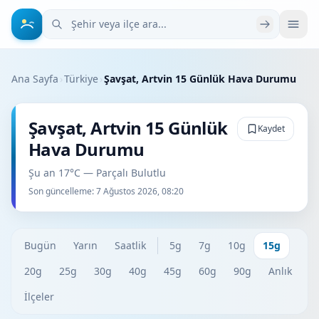
Şehir veya ilçe ara
Ana Sayfa
›
Türkiye
›
Şavşat, Artvin 15 Günlük Hava Durumu
Şavşat, Artvin 15 Günlük
Kaydet
Hava Durumu
Şu an 17°C — Parçalı Bulutlu
Son güncelleme:
7 Ağustos 2026, 08:20
Bugün
Yarın
Saatlik
5g
7g
10g
15g
20g
25g
30g
40g
45g
60g
90g
Anlık
İlçeler