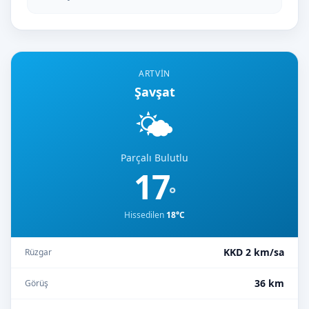
ARTVIN
Şavşat
🌤️
Parçalı Bulutlu
17
°
Hissedilen
18°C
KKD 2 km/sa
Rüzgar
36 km
Görüş