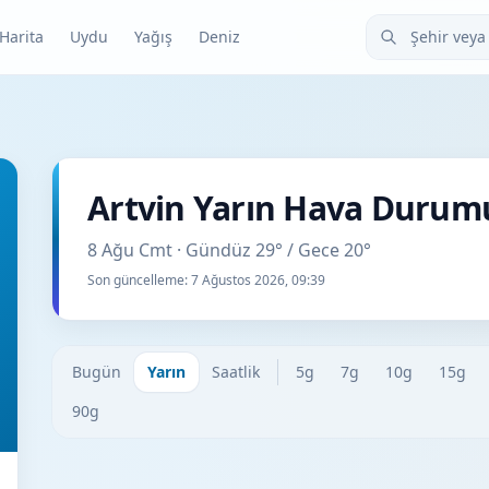
Şehir veya ilçe
Harita
Uydu
Yağış
Deniz
Artvin Yarın Hava Durum
8 Ağu Cmt · Gündüz 29° / Gece 20°
Son güncelleme:
7 Ağustos 2026, 09:39
Bugün
Yarın
Saatlik
5g
7g
10g
15g
90g