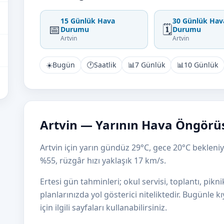
15 Günlük Hava
30 Günlük Hav
📅
🗓️
Durumu
Durumu
Artvin
Artvin
☀️
Bugün
🕐
Saatlik
📊
7 Günlük
📊
10 Günlük
Artvin — Yarının Hava Öngörü
Artvin için yarın gündüz 29°C, gece 20°C bekleniyo
%55, rüzgâr hızı yaklaşık 17 km/s.
Ertesi gün tahminleri; okul servisi, toplantı, pikni
planlarınızda yol gösterici niteliktedir. Bugünle 
için ilgili sayfaları kullanabilirsiniz.