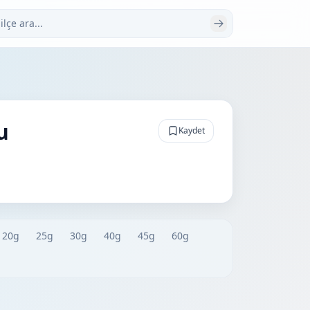
 ara
u
Kaydet
20g
25g
30g
40g
45g
60g