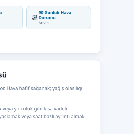
a
90 Günlük Hava
📆
Durumu
Artvin
sü
r. Hava hafif sağanak; yağış olasılığı
k veya yolculuk gibi kısa vadeli
kıyaslamak veya saat bazlı ayrıntı almak