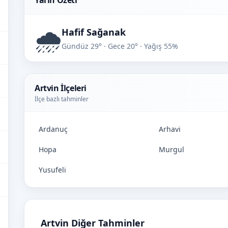
Yarın Özeti
🌧️
Hafif Sağanak
Gündüz 29° · Gece 20° · Yağış 55%
Artvin İlçeleri
İlçe bazlı tahminler
Ardanuç
Arhavi
Hopa
Murgul
Yusufeli
Artvin Diğer Tahminler