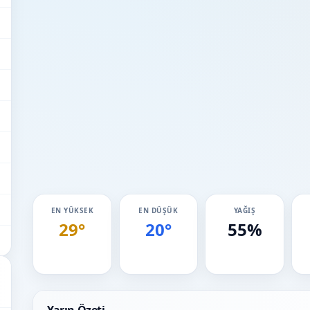
EN YÜKSEK
EN DÜŞÜK
YAĞIŞ
29°
20°
55%