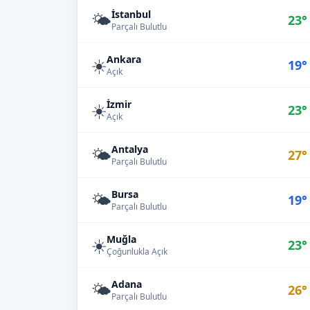
İstanbul
🌤️
23°
Parçalı Bulutlu
Ankara
☀️
19°
Açık
İzmir
☀️
23°
Açık
Antalya
🌤️
27°
Parçalı Bulutlu
Bursa
🌤️
19°
Parçalı Bulutlu
Muğla
☀️
23°
Çoğunlukla Açık
Adana
🌤️
26°
Parçalı Bulutlu