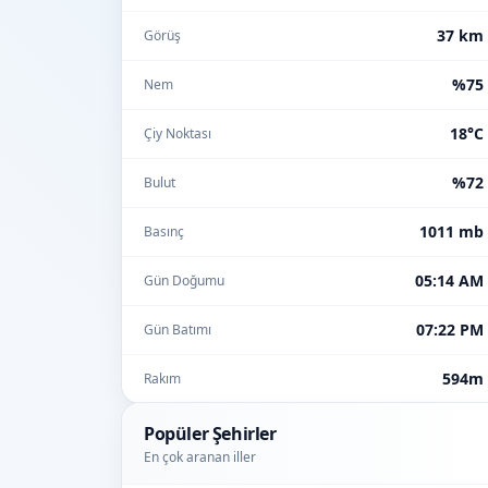
37 km
Görüş
%75
Nem
18°C
Çiy Noktası
%72
Bulut
1011 mb
Basınç
05:14 AM
Gün Doğumu
07:22 PM
Gün Batımı
594m
Rakım
Popüler Şehirler
En çok aranan iller