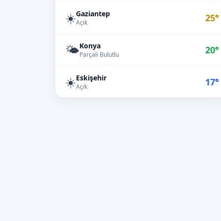
Gaziantep
☀️
25°
Açık
Konya
🌤️
20°
Parçalı Bulutlu
Eskişehir
☀️
17°
Açık