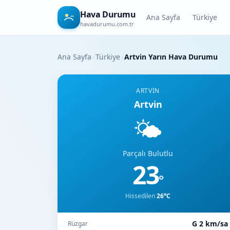
Hava Durumu
Ana Sayfa
Türkiye
havadurumu.com.tr
Ana Sayfa
›
Türkiye
›
Artvin Yarın Hava Durumu
ARTVIN
Artvin
🌤️
Parçalı Bulutlu
23
°
Hissedilen
26°C
G 2 km/sa
Rüzgar