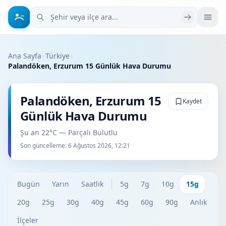
Şehir veya ilçe ara
Ana Sayfa
›
Türkiye
›
Palandöken, Erzurum 15 Günlük Hava Durumu
Palandöken, Erzurum 15
Kaydet
Günlük Hava Durumu
Şu an 22°C — Parçalı Bulutlu
Son güncelleme:
6 Ağustos 2026, 12:21
Bugün
Yarın
Saatlik
5g
7g
10g
15g
20g
25g
30g
40g
45g
60g
90g
Anlık
İlçeler