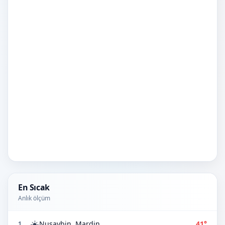
En Sıcak
Anlık ölçüm
☀️
Nusaybin, Mardin
41°
1