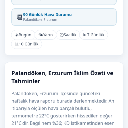
90 Günlük Hava Durumu
📆
Palandöken, Erzurum
☀️
Bugün
🌤️
Yarın
🕐
Saatlik
📊
7 Günlük
📊
10 Günlük
Palandöken, Erzurum İklim Özeti ve
Tahminler
Palandöken, Erzurum ilçesinde güncel iki
haftalık hava raporu burada derlenmektedir. An
itibarıyla ölçülen hava parçalı bulutlu,
termometre 22°C gösterirken hissedilen değer
21°C'dir. Bağıl nem %36; KD istikametinden esen