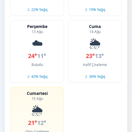
💧 22% Yağış
💧 19% Yağış
Perşembe
Cuma
13 Ağu
14 Ağu
☁️
🌦️
24°
11°
23°
13°
Bulutlu
Hafif Çiseleme
💧 42% Yağış
💧 36% Yağış
Cumartesi
15 Ağu
🌦️
21°
12°
Orta Çiseleme