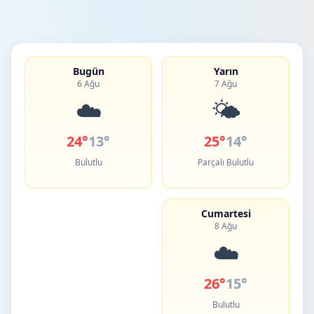
Bugün
Yarın
6 Ağu
7 Ağu
☁️
🌤️
24°
13°
25°
14°
Bulutlu
Parçalı Bulutlu
Cumartesi
8 Ağu
☁️
26°
15°
Bulutlu