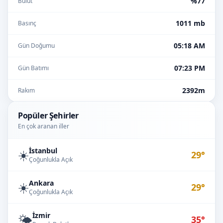
%77
Bulut
1011 mb
Basınç
05:18 AM
Gün Doğumu
07:23 PM
Gün Batımı
2392m
Rakım
Popüler Şehirler
En çok aranan iller
İstanbul
☀️
29°
Çoğunlukla Açık
Ankara
☀️
29°
Çoğunlukla Açık
İzmir
🌤️
35°