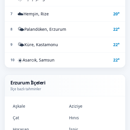
☁️
Hemşin, Rize
20°
7
🌤️
Palandöken, Erzurum
22°
8
🌤️
Küre, Kastamonu
22°
9
☀️
Asarcık, Samsun
22°
10
Erzurum İlçeleri
İlçe bazlı tahminler
Aşkale
Aziziye
Çat
Hınıs
Horasan
İspir