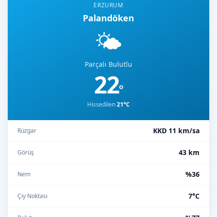
ERZURUM
Palandöken
🌤️
Parçalı Bulutlu
22
°
Hissedilen
21°C
KKD 11 km/sa
Rüzgar
43 km
Görüş
%36
Nem
7°C
Çiy Noktası