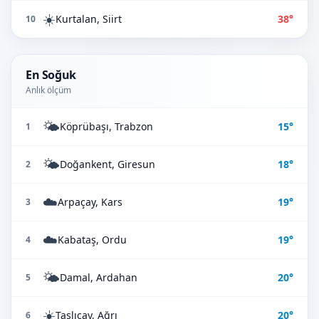
☀️
Kurtalan, Siirt
38°
10
En Soğuk
Anlık ölçüm
🌤️
Köprübaşı, Trabzon
15°
1
🌤️
Doğankent, Giresun
18°
2
☁️
Arpaçay, Kars
19°
3
☁️
Kabataş, Ordu
19°
4
🌤️
Damal, Ardahan
20°
5
☀️
Taşlıçay, Ağrı
20°
6