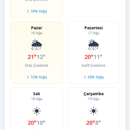
💧 59% Yağış
Pazar
Pazartesi
16 Ağu
17 Ağu
🌦️
🌦️
21°
12°
20°
11°
Orta Çiseleme
Hafif Çiseleme
💧 53% Yağış
💧 68% Yağış
Salı
Çarşamba
18 Ağu
19 Ağu
☀️
☀️
20°
10°
20°
8°