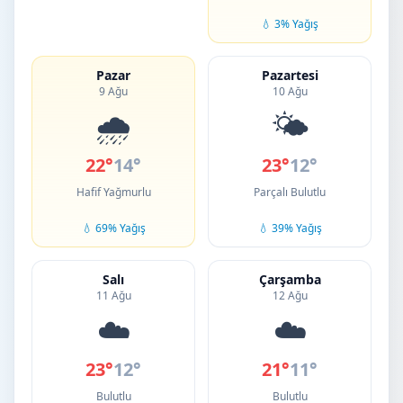
💧 3% Yağış
Pazar
Pazartesi
9 Ağu
10 Ağu
🌧️
🌤️
22°
14°
23°
12°
Hafif Yağmurlu
Parçalı Bulutlu
💧 69% Yağış
💧 39% Yağış
Salı
Çarşamba
11 Ağu
12 Ağu
☁️
☁️
23°
12°
21°
11°
Bulutlu
Bulutlu