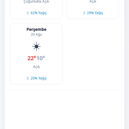
Çoğunlukla Açık
Açık
💧 42% Yağış
💧 29% Yağış
Perşembe
20 Ağu
☀️
22°
10°
Açık
💧 20% Yağış