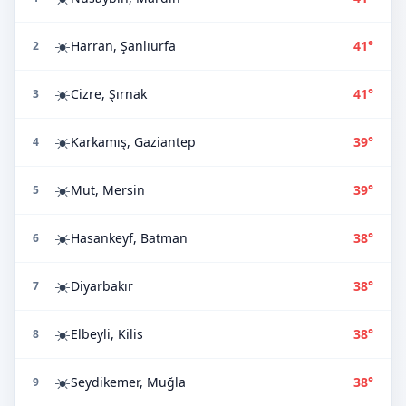
☀️
Harran, Şanlıurfa
41°
2
☀️
Cizre, Şırnak
41°
3
☀️
Karkamış, Gaziantep
39°
4
☀️
Mut, Mersin
39°
5
☀️
Hasankeyf, Batman
38°
6
☀️
Diyarbakır
38°
7
☀️
Elbeyli, Kilis
38°
8
☀️
Seydikemer, Muğla
38°
9