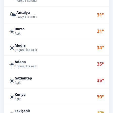
Parçalı Bulutlu
Antalya
🌤️
31°
Parçalı Bulutlu
Bursa
☀️
31°
Açık
Muğla
☀️
34°
Çoğunlukla Açık
Adana
☀️
35°
Çoğunlukla Açık
Gaziantep
☀️
35°
Açık
Konya
☀️
30°
Açık
Eskişehir
☀️