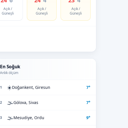
24°
6°
24°
4°
23°
4°
Açık /
Açık /
Açık /
Güneşli
Güneşli
Güneşli
En Soğuk
Anlık ölçüm
☀️
Doğankent, Giresun
7°
1
🌫️
Gölova, Sivas
7°
2
🌫️
Mesudiye, Ordu
9°
3