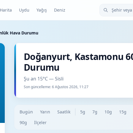
Şehir veya ilçe
Harita
Uydu
Yağış
Deniz
ünlük Hava Durumu
Doğanyurt, Kastamonu 6
Durumu
Şu an 15°C — Sisli
Son güncelleme:
6 Ağustos 2026, 11:27
Bugün
Yarın
Saatlik
5g
7g
10g
15g
90g
İlçeler