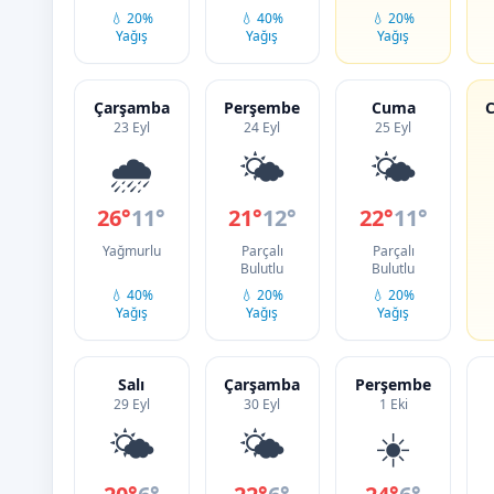
💧 20%
💧 40%
💧 20%
Yağış
Yağış
Yağış
Çarşamba
Perşembe
Cuma
C
23 Eyl
24 Eyl
25 Eyl
🌧️
🌤️
🌤️
26°
11°
21°
12°
22°
11°
Yağmurlu
Parçalı
Parçalı
Bulutlu
Bulutlu
💧 40%
💧 20%
💧 20%
Yağış
Yağış
Yağış
Salı
Çarşamba
Perşembe
29 Eyl
30 Eyl
1 Eki
🌤️
🌤️
☀️