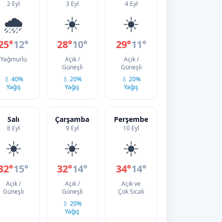
2 Eyl
3 Eyl
4 Eyl
🌧️
☀️
☀️
25°
12°
28°
10°
29°
11°
Yağmurlu
Açık /
Açık /
Güneşli
Güneşli
💧 40%
💧 20%
💧 20%
Yağış
Yağış
Yağış
Salı
Çarşamba
Perşembe
8 Eyl
9 Eyl
10 Eyl
☀️
☀️
☀️
32°
15°
32°
14°
34°
14°
Açık /
Açık /
Açık ve
Güneşli
Güneşli
Çok Sıcak
💧 20%
Yağış