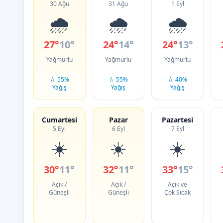
30 Ağu
31 Ağu
1 Eyl
🌧️
🌧️
🌧️
27°
10°
24°
14°
24°
13°
Yağmurlu
Yağmurlu
Yağmurlu
💧 55%
💧 55%
💧 40%
Yağış
Yağış
Yağış
Cumartesi
Pazar
Pazartesi
5 Eyl
6 Eyl
7 Eyl
☀️
☀️
☀️
30°
11°
32°
11°
33°
15°
Açık /
Açık /
Açık ve
Güneşli
Güneşli
Çok Sıcak