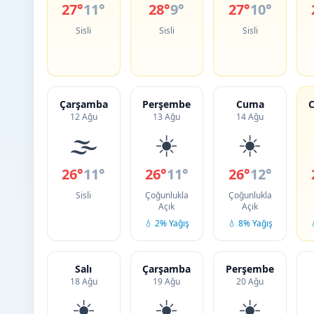
27°
11°
28°
9°
27°
10°
Sisli
Sisli
Sisli
Çarşamba
Perşembe
Cuma
C
12 Ağu
13 Ağu
14 Ağu
🌫️
☀️
☀️
26°
11°
26°
11°
26°
12°
Sisli
Çoğunlukla
Çoğunlukla
Açık
Açık
💧 2% Yağış
💧 8% Yağış
Salı
Çarşamba
Perşembe
18 Ağu
19 Ağu
20 Ağu
☀️
☀️
☀️