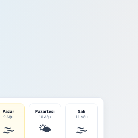
Pazar
Pazartesi
Salı
9 Ağu
10 Ağu
11 Ağu
🌫️
🌤️
🌫️