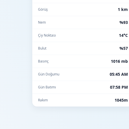
1 km
Görüş
%93
Nem
14°C
Çiy Noktası
%57
Bulut
1016 mb
Basınç
05:45 AM
Gün Doğumu
07:58 PM
Gün Batımı
1045m
Rakım