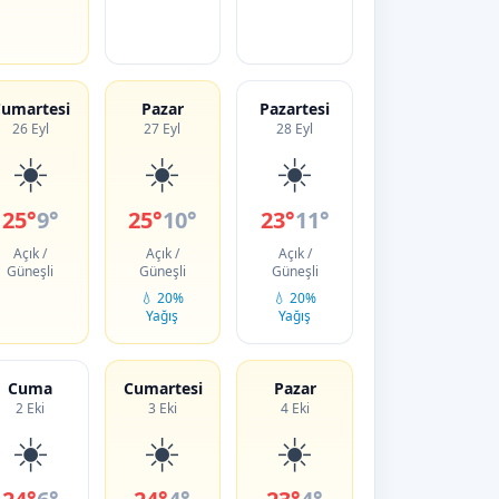
umartesi
Pazar
Pazartesi
26 Eyl
27 Eyl
28 Eyl
☀️
☀️
☀️
25°
9°
25°
10°
23°
11°
Açık /
Açık /
Açık /
Güneşli
Güneşli
Güneşli
💧 20%
💧 20%
Yağış
Yağış
Cuma
Cumartesi
Pazar
2 Eki
3 Eki
4 Eki
☀️
☀️
☀️