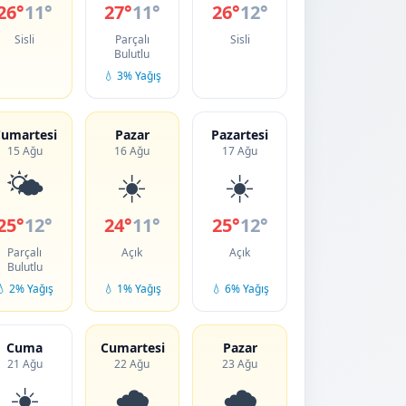
26°
11°
27°
11°
26°
12°
Sisli
Parçalı
Sisli
Bulutlu
💧 3% Yağış
umartesi
Pazar
Pazartesi
15 Ağu
16 Ağu
17 Ağu
🌤️
☀️
☀️
25°
12°
24°
11°
25°
12°
Parçalı
Açık
Açık
Bulutlu
💧 2% Yağış
💧 1% Yağış
💧 6% Yağış
Cuma
Cumartesi
Pazar
21 Ağu
22 Ağu
23 Ağu
☀️
🌧️
🌧️