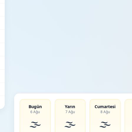
Bugün
Yarın
Cumartesi
6 Ağu
7 Ağu
8 Ağu
🌫️
🌫️
🌫️