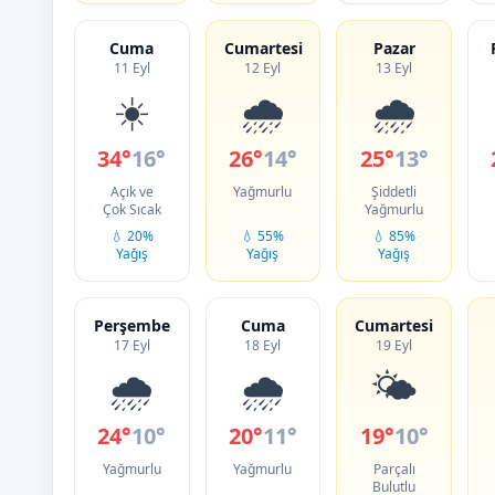
Cuma
Cumartesi
Pazar
11 Eyl
12 Eyl
13 Eyl
☀️
🌧️
🌧️
34°
16°
26°
14°
25°
13°
Açık ve
Yağmurlu
Şiddetli
Çok Sıcak
Yağmurlu
💧 20%
💧 55%
💧 85%
Yağış
Yağış
Yağış
Perşembe
Cuma
Cumartesi
17 Eyl
18 Eyl
19 Eyl
🌧️
🌧️
🌤️
24°
10°
20°
11°
19°
10°
Yağmurlu
Yağmurlu
Parçalı
Bulutlu