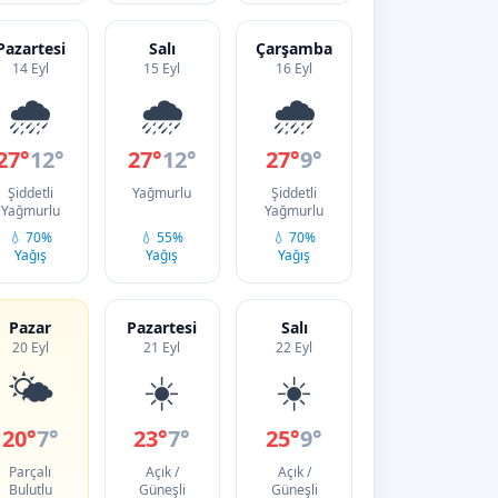
Pazartesi
Salı
Çarşamba
14 Eyl
15 Eyl
16 Eyl
🌧️
🌧️
🌧️
27°
12°
27°
12°
27°
9°
Şiddetli
Yağmurlu
Şiddetli
Yağmurlu
Yağmurlu
💧 70%
💧 55%
💧 70%
Yağış
Yağış
Yağış
Pazar
Pazartesi
Salı
20 Eyl
21 Eyl
22 Eyl
🌤️
☀️
☀️
20°
7°
23°
7°
25°
9°
Parçalı
Açık /
Açık /
Bulutlu
Güneşli
Güneşli