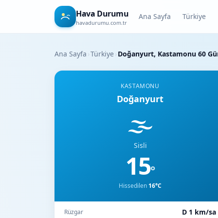
Hava Durumu
Ana Sayfa
Türkiye
havadurumu.com.tr
Ana Sayfa
›
Türkiye
›
Doğanyurt, Kastamonu 60 G
KASTAMONU
Doğanyurt
🌫️
Sisli
15
°
Hissedilen
16°C
D 1 km/sa
Rüzgar