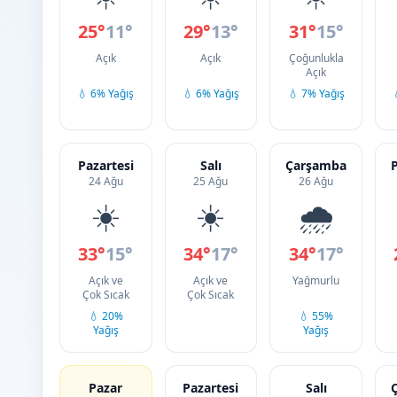
25°
11°
29°
13°
31°
15°
Açık
Açık
Çoğunlukla
Açık
💧 6% Yağış
💧 6% Yağış
💧 7% Yağış
Pazartesi
Salı
Çarşamba
24 Ağu
25 Ağu
26 Ağu
☀️
☀️
🌧️
33°
15°
34°
17°
34°
17°
Açık ve
Açık ve
Yağmurlu
Çok Sıcak
Çok Sıcak
💧 20%
💧 55%
Yağış
Yağış
Pazar
Pazartesi
Salı