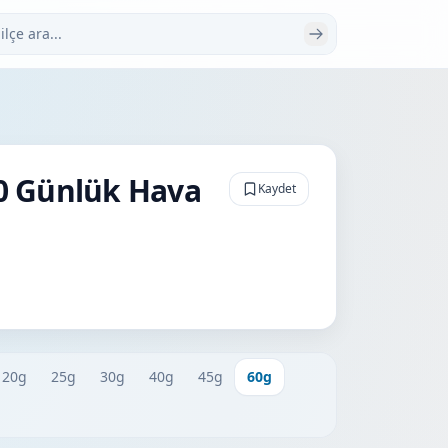
 ara
0 Günlük Hava
Kaydet
20g
25g
30g
40g
45g
60g