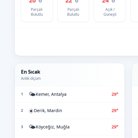
20°
6°
22°
6°
24°
6°
Parçalı
Parçalı
Açık /
Bulutlu
Bulutlu
Güneşli
En Sıcak
Anlık ölçüm
🌤️
Kemer, Antalya
29°
1
☀️
Derik, Mardin
29°
2
🌤️
Köyceğiz, Muğla
29°
3