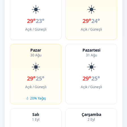
☀️
☀️
29°
23°
29°
24°
Açık / Güneşli
Açık / Güneşli
Pazar
Pazartesi
30 Ağu
31 Ağu
☀️
☀️
29°
25°
29°
25°
Açık / Güneşli
Açık / Güneşli
💧 20% Yağış
Salı
Çarşamba
1 Eyl
2 Eyl