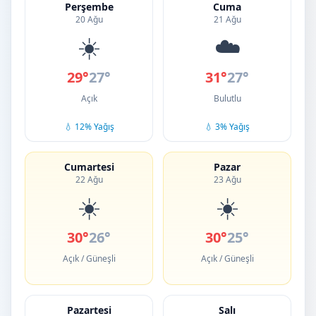
Perşembe
Cuma
20 Ağu
21 Ağu
☀️
☁️
29°
27°
31°
27°
Açık
Bulutlu
💧 12% Yağış
💧 3% Yağış
Cumartesi
Pazar
22 Ağu
23 Ağu
☀️
☀️
30°
26°
30°
25°
Açık / Güneşli
Açık / Güneşli
Pazartesi
Salı