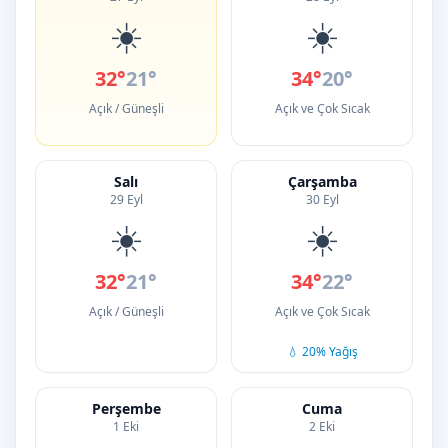
☀️
☀️
32°
21°
34°
20°
Açık / Güneşli
Açık ve Çok Sıcak
Salı
Çarşamba
29 Eyl
30 Eyl
☀️
☀️
32°
21°
34°
22°
Açık / Güneşli
Açık ve Çok Sıcak
💧 20% Yağış
Perşembe
Cuma
1 Eki
2 Eki