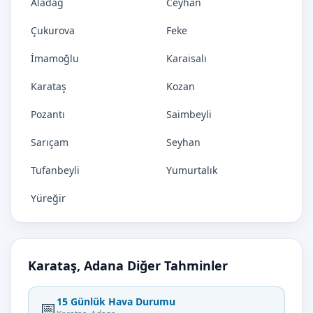
Aladağ
Ceyhan
Çukurova
Feke
İmamoğlu
Karaisalı
Karataş
Kozan
Pozantı
Saimbeyli
Sarıçam
Seyhan
Tufanbeyli
Yumurtalık
Yüreğir
Karataş, Adana Diğer Tahminler
15 Günlük Hava Durumu
📅