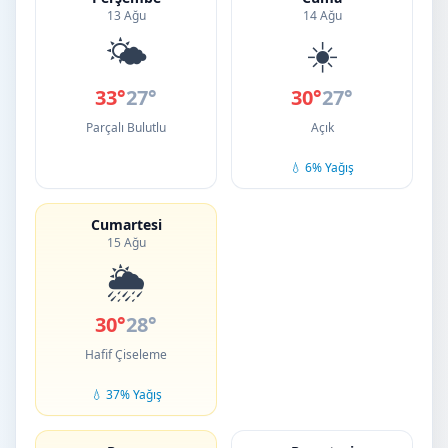
13 Ağu
14 Ağu
🌤️
☀️
33°
27°
30°
27°
Parçalı Bulutlu
Açık
💧 6% Yağış
Cumartesi
15 Ağu
🌦️
30°
28°
Hafif Çiseleme
💧 37% Yağış