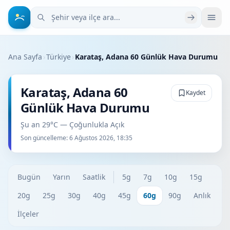
Şehir veya ilçe ara
Ana Sayfa
›
Türkiye
›
Karataş, Adana 60 Günlük Hava Durumu
Karataş, Adana 60
Kaydet
Günlük Hava Durumu
Şu an 29°C — Çoğunlukla Açık
Son güncelleme:
6 Ağustos 2026, 18:35
Bugün
Yarın
Saatlik
5g
7g
10g
15g
20g
25g
30g
40g
45g
60g
90g
Anlık
İlçeler