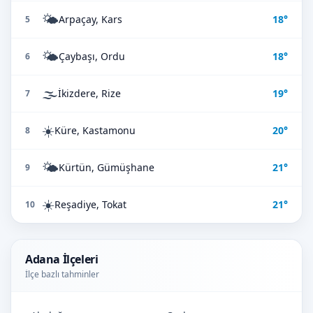
🌤️
Arpaçay, Kars
18°
5
🌤️
Çaybaşı, Ordu
18°
6
🌫️
İkizdere, Rize
19°
7
☀️
Küre, Kastamonu
20°
8
🌤️
Kürtün, Gümüşhane
21°
9
☀️
Reşadiye, Tokat
21°
10
Adana İlçeleri
İlçe bazlı tahminler