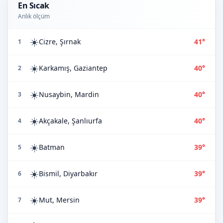
En Sıcak
Anlık ölçüm
☀️
Cizre, Şırnak
41°
1
☀️
Karkamış, Gaziantep
40°
2
☀️
Nusaybin, Mardin
40°
3
☀️
Akçakale, Şanlıurfa
40°
4
☀️
Batman
39°
5
☀️
Bismil, Diyarbakır
39°
6
☀️
Mut, Mersin
39°
7