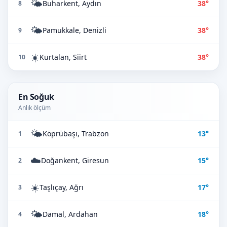
🌤️
Buharkent, Aydın
38°
8
🌤️
Pamukkale, Denizli
38°
9
☀️
Kurtalan, Siirt
38°
10
En Soğuk
Anlık ölçüm
🌤️
Köprübaşı, Trabzon
13°
1
☁️
Doğankent, Giresun
15°
2
☀️
Taşlıçay, Ağrı
17°
3
🌤️
Damal, Ardahan
18°
4