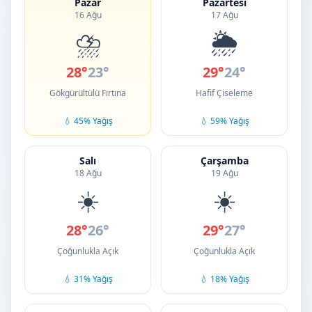
Pazar
Pazartesi
16 Ağu
17 Ağu
⛈️
🌦️
28°
23°
29°
24°
Gökgürültülü Fırtına
Hafif Çiseleme
💧 45% Yağış
💧 59% Yağış
Salı
Çarşamba
18 Ağu
19 Ağu
☀️
☀️
28°
26°
29°
27°
Çoğunlukla Açık
Çoğunlukla Açık
💧 31% Yağış
💧 18% Yağış