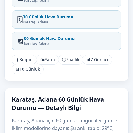
Karataş, Adana
30 Günlük Hava Durumu
🗓️
Karataş, Adana
90 Günlük Hava Durumu
📆
Karataş, Adana
☀️
Bugün
🌤️
Yarın
🕐
Saatlik
📊
7 Günlük
📊
10 Günlük
Karataş, Adana 60 Günlük Hava
Durumu — Detaylı Bilgi
Karataş, Adana için 60 günlük öngörüler güncel
iklim modellerine dayanır. Şu anki tablo: 29°C,