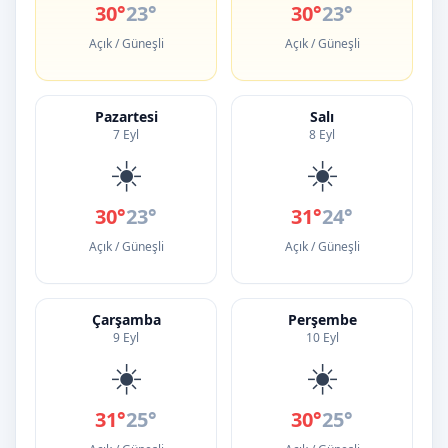
30°
23°
30°
23°
Açık / Güneşli
Açık / Güneşli
Pazartesi
Salı
7 Eyl
8 Eyl
☀️
☀️
30°
23°
31°
24°
Açık / Güneşli
Açık / Güneşli
Çarşamba
Perşembe
9 Eyl
10 Eyl
☀️
☀️
31°
25°
30°
25°