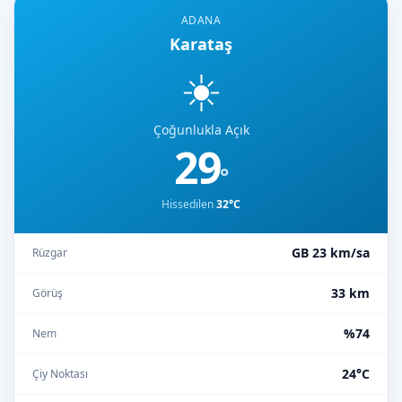
ADANA
Karataş
☀️
Çoğunlukla Açık
29
°
Hissedilen
32°C
GB 23 km/sa
Rüzgar
33 km
Görüş
%74
Nem
24°C
Çiy Noktası