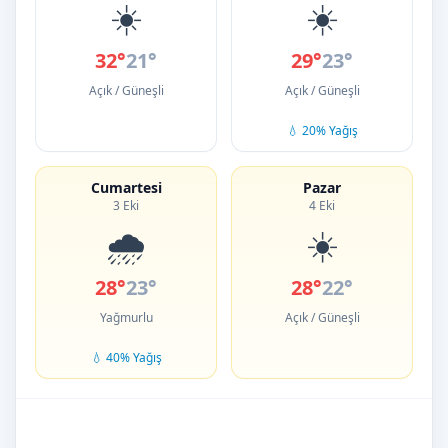
☀️
☀️
32°
21°
29°
23°
Açık / Güneşli
Açık / Güneşli
💧 20% Yağış
Cumartesi
Pazar
3 Eki
4 Eki
🌧️
☀️
28°
23°
28°
22°
Yağmurlu
Açık / Güneşli
💧 40% Yağış